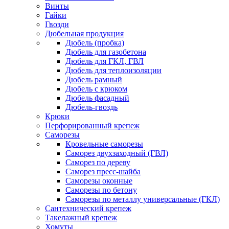
Винты
Гайки
Гвозди
Дюбельная продукция
Дюбель (пробка)
Дюбель для газобетона
Дюбель для ГКЛ, ГВЛ
Дюбель для теплоизоляции
Дюбель рамный
Дюбель с крюком
Дюбель фасадный
Дюбель-гвоздь
Крюки
Перфорированный крепеж
Саморезы
Кровельные саморезы
Саморез двухзаходный (ГВЛ)
Саморез по дереву
Саморез пресс-шайба
Саморезы оконные
Саморезы по бетону
Саморезы по металлу универсальные (ГКЛ)
Сантехнический крепеж
Такелажный крепеж
Хомуты