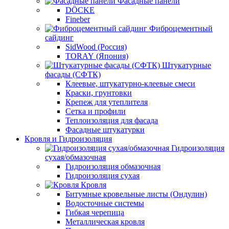
Фасадные панели
DÖCKE
Fineber
Фиброцементный
сайдинг
SidWood (Россия)
TORAY (Япония)
Штукатурные
фасады (СФТК)
Клеевые, штукатурно-клеевые смеси
Краски, грунтовки
Крепеж для утеплителя
Сетка и профили
Теплоизоляция для фасада
Фасадные штукатурки
Кровля и Гидроизоляция
Гидроизоляция
сухая/обмазочная
Гидроизоляция обмазочная
Гидроизоляция сухая
Кровля
Битумные кровельные листы (Ондулин)
Водосточные системы
Гибкая черепица
Металлическая кровля