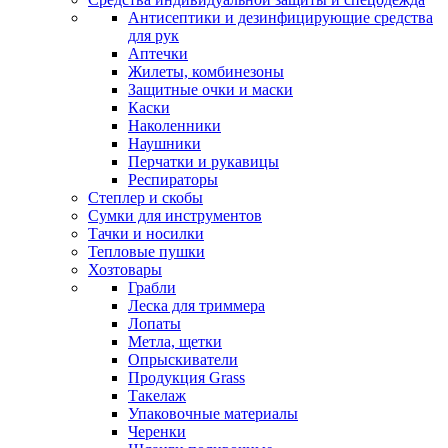
Антисептики и дезинфицирующие средства
для рук
Аптечки
Жилеты, комбинезоны
Защитные очки и маски
Каски
Наколенники
Наушники
Перчатки и рукавицы
Респираторы
Степлер и скобы
Сумки для инструментов
Тачки и носилки
Тепловые пушки
Хозтовары
Грабли
Леска для триммера
Лопаты
Метла, щетки
Опрыскиватели
Продукция Grass
Такелаж
Упаковочные материалы
Черенки