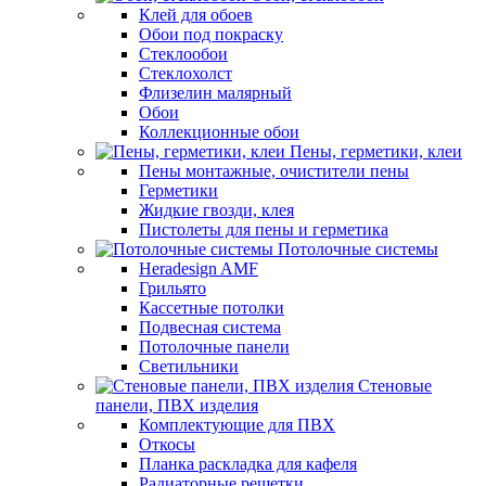
Клей для обоев
Обои под покраску
Стеклообои
Стеклохолст
Флизелин малярный
Обои
Коллекционные обои
Пены, герметики, клеи
Пены монтажные, очистители пены
Герметики
Жидкие гвозди, клея
Пистолеты для пены и герметика
Потолочные системы
Heradesign AMF
Грильято
Кассетные потолки
Подвесная система
Потолочные панели
Светильники
Стеновые
панели, ПВХ изделия
Комплектующие для ПВХ
Откосы
Планка раскладка для кафеля
Радиаторные решетки