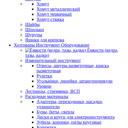
Хомут
Хомут металлический
Хомут червячный
Хомут-стяжка
Шайбы
Шпильки
Шурупы
Ящики для крепежа
Хозтовары Инструмент Оборудование
Ёмкости (ведра,
тазы, кадки)
Измерительный инструмент
Отвесы, шнуры разметочные, краска
разметочная
Рулетки
Угольники, линейки, штангенциркули
Уровни
Лестницы, стремянки, ВСП
Расходные материалы
Адаптеры, переходники, насадки,
удлинители
Буры, биты, сверла
Диски и круги для электроинструмента
Зубила, коронки, пилы круговые
Корщетки