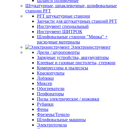
Шланги поливочные
Штукатурные, шпаклевочные, шлифовальные
станции PFT
PFT штукатурные станции
Запчасти для штукатурных станций PFT
Инструмент специальный
Инструмент ШИТРОК
Шлифовальные станции "Мирка" +
расходные материалы
Электроинструмент
Дрели / шуроповерты
Зарядные устройства, аккумуляторы
Клеевые и газовые пистолеты, стержни
Компрессоры и пылесосы
Краскопульты
Лобзики
Миксер
Обогреватели
Перфораторы
Пилы электрические / ножовки
Рубанки
Фены
Фрезеры/Точило
Шлифовальные машины
Электроточила