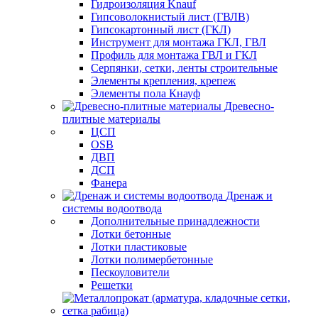
Гидроизоляция Knauf
Гипсоволокнистый лист (ГВЛВ)
Гипсокартонный лист (ГКЛ)
Инструмент для монтажа ГКЛ, ГВЛ
Профиль для монтажа ГВЛ и ГКЛ
Серпянки, сетки, ленты строительные
Элементы крепления, крепеж
Элементы пола Кнауф
Древесно-
плитные материалы
ЦСП
OSB
ДВП
ДСП
Фанера
Дренаж и
системы водоотвода
Дополнительные принадлежности
Лотки бетонные
Лотки пластиковые
Лотки полимербетонные
Пескоуловители
Решетки