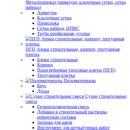
Металлопрокат (арматура, кладочные сетки, сетка
рабица)
Арматура
Кладочные сетки
Проволока
Сетка рабица, ЦПВС
Труба профильная, уголки
ПГП, блоки строительные, кирпич, тротуарная
плитка
Блоки строительные
Кирпич
Пазогребневые гипсовые плиты (ПГП)
Тротуарная плитка
Пиломатериалы
Брус
Доска
Сухие строительные
смеси
Гидроизоляционная смесь
Добавки в строительный растворы,
ремонтные составы
Затирка для швов
Инструмент для штукатурных работ