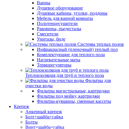
Ванны
Душевое оборудование
Душевые кабины, уголки, поддоны
Мебель для ванной комнаты
Полотенцесушители
Раковины, пьедесталы
Смесители
Унитазы, биде
Системы теплых полов
Инфракрасный (пленочный) теплый пол
Комплектующие для теплого пола
Нагревательные маты
Терморегуляторы
Теплоизоляция для труб и теплого пола
Фильтры для
очистки воды
Фильтры магистральные, картриджи
Фильтры под мойку, картриджи
Фильтры-кувшины, сменные кассеты
Крепеж
Анкерный крепеж
Болт+шайба+гайка
Болты
Винт+шайба+гайка