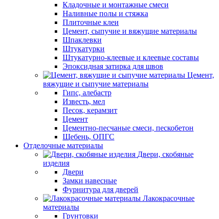
Кладочные и монтажные смеси
Наливные полы и стяжка
Плиточные клеи
Цемент, сыпучие и вяжущие материалы
Шпаклевки
Штукатурки
Штукатурно-клеевые и клеевые составы
Эпоксидная затирка для швов
Цемент,
вяжущие и сыпучие материалы
Гипс, алебастр
Известь, мел
Песок, керамзит
Цемент
Цементно-песчаные смеси, пескобетон
Щебень, ОПГС
Отделочные материалы
Двери, скобяные
изделия
Двери
Замки навесные
Фурнитура для дверей
Лакокрасочные
материалы
Грунтовки