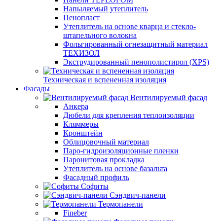
Напыляемый утеплитель
Пенопласт
Утеплитель на основе кварца и стекло-
штапельного волокна
Фольгированный огнезащитный материал
ТЕХИЗОЛ
Экструдированный пенополистирол (XPS)
Техническая и вспененная изоляция
Фасады
Вентилируемый фасад
Анкера
Дюбели для крепления теплоизоляции
Кляммеры
Кронштейн
Облицовочный материал
Паро-гидроизоляционные пленки
Паронитовая прокладка
Утеплитель на основе базальта
Фасадный профиль
Софиты
Сэндвич-панели
Термопанели
Fineber