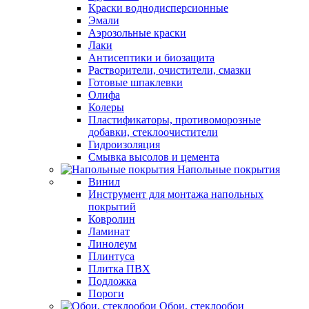
Краски воднодисперсионные
Эмали
Аэрозольные краски
Лаки
Антисептики и биозащита
Растворители, очистители, смазки
Готовые шпаклевки
Олифа
Колеры
Пластификаторы, противоморозные
добавки, стеклоочистители
Гидроизоляция
Смывка высолов и цемента
Напольные покрытия
Винил
Инструмент для монтажа напольных
покрытий
Ковролин
Ламинат
Линолеум
Плинтуса
Плитка ПВХ
Подложка
Пороги
Обои, стеклообои