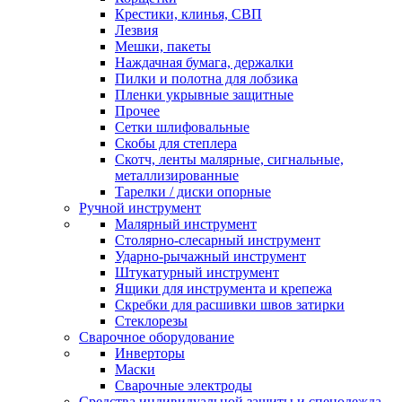
Крестики, клинья, СВП
Лезвия
Мешки, пакеты
Наждачная бумага, держалки
Пилки и полотна для лобзика
Пленки укрывные защитные
Прочее
Сетки шлифовальные
Скобы для степлера
Скотч, ленты малярные, сигнальные,
металлизированные
Тарелки / диски опорные
Ручной инструмент
Малярный инструмент
Столярно-слесарный инструмент
Ударно-рычажный инструмент
Штукатурный инструмент
Ящики для инструмента и крепежа
Скребки для расшивки швов затирки
Стеклорезы
Сварочное оборудование
Инверторы
Маски
Сварочные электроды
Средства индивидуальной защиты и спецодежда