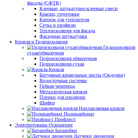
фасады (СФТК)
Клеевые, штукатурно-клеевые смеси
Краски, грунтовки
Крепеж для утеплителя
Сетка и профили
Теплоизоляция для фасада
Фасадные штукатурки
Кровля и Гидроизоляция
Гидроизоляция
сухая/обмазочная
Гидроизоляция обмазочная
Гидроизоляция сухая
Кровля
Битумные кровельные листы (Ондулин)
Водосточные системы
Гибкая черепица
Металлическая кровля
Пленки для изоляции
Шифер
Наплавляемая кровля
Поликарбонат
Профлист
Электротовары Освещение
Батарейки
Датчики движения