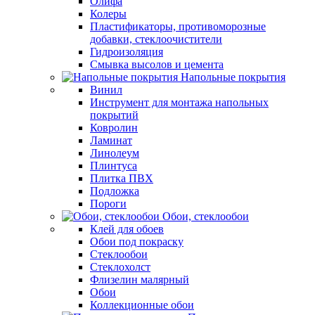
Олифа
Колеры
Пластификаторы, противоморозные
добавки, стеклоочистители
Гидроизоляция
Смывка высолов и цемента
Напольные покрытия
Винил
Инструмент для монтажа напольных
покрытий
Ковролин
Ламинат
Линолеум
Плинтуса
Плитка ПВХ
Подложка
Пороги
Обои, стеклообои
Клей для обоев
Обои под покраску
Стеклообои
Стеклохолст
Флизелин малярный
Обои
Коллекционные обои