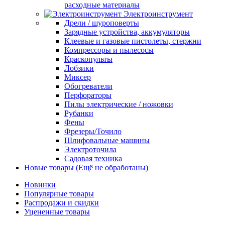
расходные материалы
Электроинструмент
Дрели / шуроповерты
Зарядные устройства, аккумуляторы
Клеевые и газовые пистолеты, стержни
Компрессоры и пылесосы
Краскопульты
Лобзики
Миксер
Обогреватели
Перфораторы
Пилы электрические / ножовки
Рубанки
Фены
Фрезеры/Точило
Шлифовальные машины
Электроточила
Садовая техника
Новые товары (Ещё не обработаны)
Новинки
Популярные товары
Распродажи и скидки
Уцененные товары