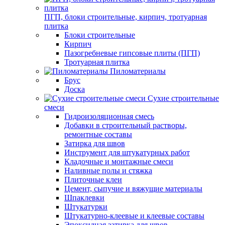
ПГП, блоки строительные, кирпич, тротуарная
плитка
Блоки строительные
Кирпич
Пазогребневые гипсовые плиты (ПГП)
Тротуарная плитка
Пиломатериалы
Брус
Доска
Сухие строительные
смеси
Гидроизоляционная смесь
Добавки в строительный растворы,
ремонтные составы
Затирка для швов
Инструмент для штукатурных работ
Кладочные и монтажные смеси
Наливные полы и стяжка
Плиточные клеи
Цемент, сыпучие и вяжущие материалы
Шпаклевки
Штукатурки
Штукатурно-клеевые и клеевые составы
Эпоксидная затирка для швов