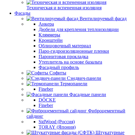
Техническая и вспененная изоляция
Фасады
Вентилируемый фасад
Анкера
Дюбели для крепления теплоизоляции
Кляммеры
Кронштейн
Облицовочный материал
Паро-гидроизоляционные пленки
Паронитовая прокладка
Утеплитель на основе базальта
Фасадный профиль
Софиты
Сэндвич-панели
Термопанели
Fineber
Фасадные панели
DÖCKE
Fineber
Фиброцементный
сайдинг
SidWood (Россия)
TORAY (Япония)
Штукатурные