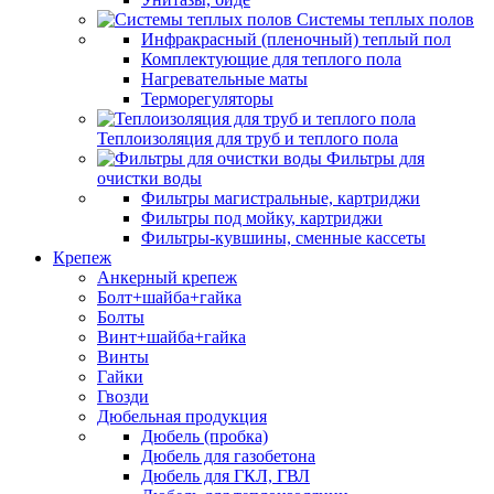
Системы теплых полов
Инфракрасный (пленочный) теплый пол
Комплектующие для теплого пола
Нагревательные маты
Терморегуляторы
Теплоизоляция для труб и теплого пола
Фильтры для
очистки воды
Фильтры магистральные, картриджи
Фильтры под мойку, картриджи
Фильтры-кувшины, сменные кассеты
Крепеж
Анкерный крепеж
Болт+шайба+гайка
Болты
Винт+шайба+гайка
Винты
Гайки
Гвозди
Дюбельная продукция
Дюбель (пробка)
Дюбель для газобетона
Дюбель для ГКЛ, ГВЛ