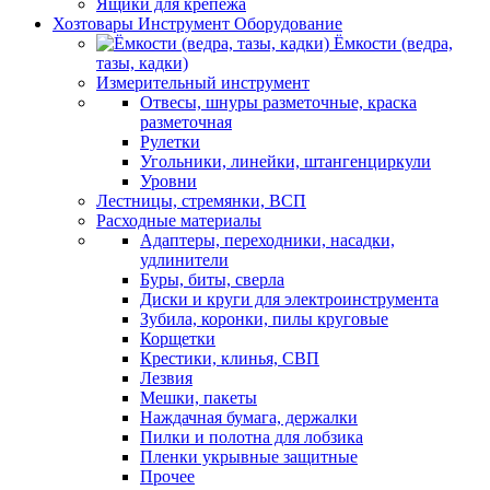
Ящики для крепежа
Хозтовары Инструмент Оборудование
Ёмкости (ведра,
тазы, кадки)
Измерительный инструмент
Отвесы, шнуры разметочные, краска
разметочная
Рулетки
Угольники, линейки, штангенциркули
Уровни
Лестницы, стремянки, ВСП
Расходные материалы
Адаптеры, переходники, насадки,
удлинители
Буры, биты, сверла
Диски и круги для электроинструмента
Зубила, коронки, пилы круговые
Корщетки
Крестики, клинья, СВП
Лезвия
Мешки, пакеты
Наждачная бумага, держалки
Пилки и полотна для лобзика
Пленки укрывные защитные
Прочее