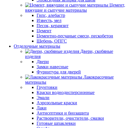
Цемент,
вяжущие и сыпучие материалы
Гипс, алебастр
Известь, мел
Песок, керамзит
Цемент
Цементно-песчаные смеси, пескобетон
Щебень, ОПГС
Отделочные материалы
Двери, скобяные
изделия
Двери
Замки навесные
Фурнитура для дверей
Лакокрасочные
материалы
Грунтовки
Краски воднодисперсионные
Эмали
Аэрозольные краски
Лаки
Антисептики и биозащита
Растворители, очистители, смазки
Готовые шпаклевки