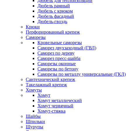
Дюбель для теплоизоляции
Дюбель рамный
Дюбель с крюком
Дюбель фасадный
Дюбель-гвоздь
Крюки
Перфорированный крепеж
Саморезы
Кровельные саморезы
Саморез двухзаходный (ГВЛ)
Саморез по дереву
Саморез пресс-шайба
Саморезы оконные
Саморезы по бетону
Саморезы по металлу универсальные (ГКЛ)
Сантехнический крепеж
Такелажный крепеж
Хомуты
Хомут
Хомут металлический
Хомут червячный
Хомут-стяжка
Шайбы
Шпильки
Шурупы