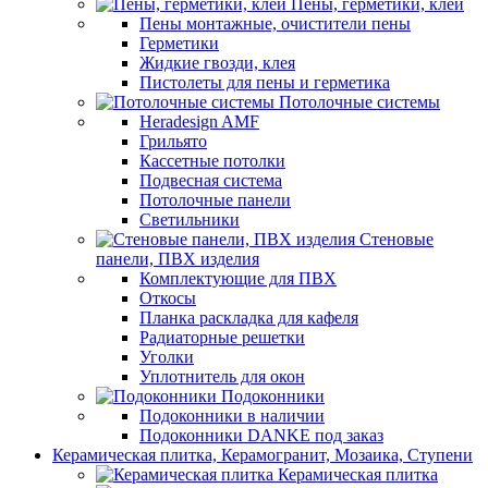
Пены, герметики, клеи
Пены монтажные, очистители пены
Герметики
Жидкие гвозди, клея
Пистолеты для пены и герметика
Потолочные системы
Heradesign AMF
Грильято
Кассетные потолки
Подвесная система
Потолочные панели
Светильники
Стеновые
панели, ПВХ изделия
Комплектующие для ПВХ
Откосы
Планка раскладка для кафеля
Радиаторные решетки
Уголки
Уплотнитель для окон
Подоконники
Подоконники в наличии
Подоконники DANKE под заказ
Керамическая плитка, Керамогранит, Мозаика, Ступени
Керамическая плитка