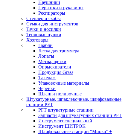
Наушники
Перчатки и рукавицы
Респираторы
Степлер и скобы
Сумки для инструментов
Тачки и носилки
Тепловые пушки
Хозтовары
Грабли
Леска для триммера
Лопаты
Метла, щетки
Опрыскиватели
Продукция Grass
Такелаж
Упаковочные материалы
Черенки
Шланги поливочные
Штукатурные, шпаклевочные, шлифовальные
станции PFT
PFT штукатурные станции
Запчасти для штукатурных станций PFT
Инструмент специальный
Инструмент ШИТРОК
Шлифовальные станции "Мирка" +