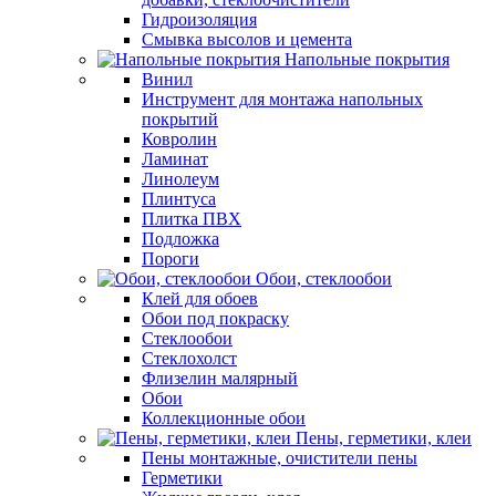
Гидроизоляция
Смывка высолов и цемента
Напольные покрытия
Винил
Инструмент для монтажа напольных
покрытий
Ковролин
Ламинат
Линолеум
Плинтуса
Плитка ПВХ
Подложка
Пороги
Обои, стеклообои
Клей для обоев
Обои под покраску
Стеклообои
Стеклохолст
Флизелин малярный
Обои
Коллекционные обои
Пены, герметики, клеи
Пены монтажные, очистители пены
Герметики