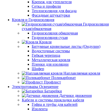
Крепеж для утеплителя
Сетка и профили
Теплоизоляция для фасада
Фасадные штукатурки
Кровля и Гидроизоляция
Гидроизоляция
сухая/обмазочная
Гидроизоляция обмазочная
Гидроизоляция сухая
Кровля
Битумные кровельные листы (Ондулин)
Водосточные системы
Гибкая черепица
Металлическая кровля
Пленки для изоляции
Шифер
Наплавляемая кровля
Поликарбонат
Профлист
Электротовары Освещение
Батарейки
Датчики движения
Кабели и системы прокладки кабеля
Гофра и трубы для кабелей
Изолента