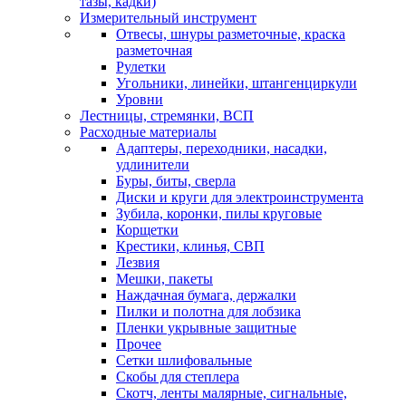
тазы, кадки)
Измерительный инструмент
Отвесы, шнуры разметочные, краска
разметочная
Рулетки
Угольники, линейки, штангенциркули
Уровни
Лестницы, стремянки, ВСП
Расходные материалы
Адаптеры, переходники, насадки,
удлинители
Буры, биты, сверла
Диски и круги для электроинструмента
Зубила, коронки, пилы круговые
Корщетки
Крестики, клинья, СВП
Лезвия
Мешки, пакеты
Наждачная бумага, держалки
Пилки и полотна для лобзика
Пленки укрывные защитные
Прочее
Сетки шлифовальные
Скобы для степлера
Скотч, ленты малярные, сигнальные,