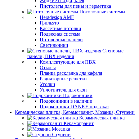
Жидкие гвозди, клея
Пистолеты для пены и герметика
Потолочные системы
Heradesign AMF
Грильято
Кассетные потолки
Подвесная система
Потолочные панели
Светильники
Стеновые
панели, ПВХ изделия
Комплектующие для ПВХ
Откосы
Планка раскладка для кафеля
Радиаторные решетки
Уголки
Уплотнитель для окон
Подоконники
Подоконники в наличии
Подоконники DANKE под заказ
Керамическая плитка, Керамогранит, Мозаика, Ступени
Керамическая плитка
Керамогранит
Мозаика
Ступени