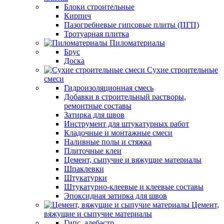
Блоки строительные
Кирпич
Пазогребневые гипсовые плиты (ПГП)
Тротуарная плитка
Пиломатериалы
Брус
Доска
Сухие строительные
смеси
Гидроизоляционная смесь
Добавки в строительный растворы,
ремонтные составы
Затирка для швов
Инструмент для штукатурных работ
Кладочные и монтажные смеси
Наливные полы и стяжка
Плиточные клеи
Цемент, сыпучие и вяжущие материалы
Шпаклевки
Штукатурки
Штукатурно-клеевые и клеевые составы
Эпоксидная затирка для швов
Цемент,
вяжущие и сыпучие материалы
Гипс, алебастр