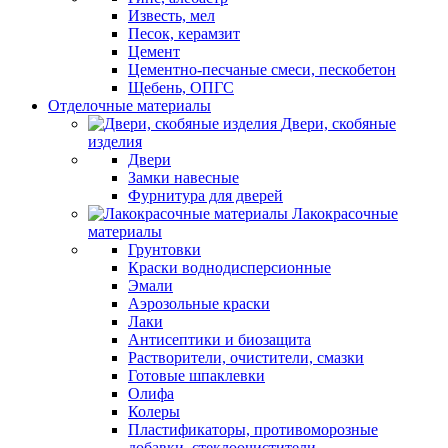
Известь, мел
Песок, керамзит
Цемент
Цементно-песчаные смеси, пескобетон
Щебень, ОПГС
Отделочные материалы
Двери, скобяные
изделия
Двери
Замки навесные
Фурнитура для дверей
Лакокрасочные
материалы
Грунтовки
Краски воднодисперсионные
Эмали
Аэрозольные краски
Лаки
Антисептики и биозащита
Растворители, очистители, смазки
Готовые шпаклевки
Олифа
Колеры
Пластификаторы, противоморозные
добавки, стеклоочистители