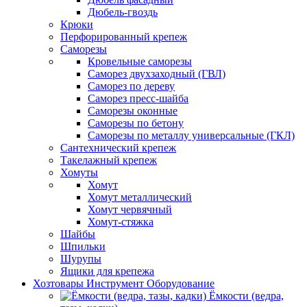
Дюбель-гвоздь
Крюки
Перфорированный крепеж
Саморезы
Кровельные саморезы
Саморез двухзаходный (ГВЛ)
Саморез по дереву
Саморез пресс-шайба
Саморезы оконные
Саморезы по бетону
Саморезы по металлу универсальные (ГКЛ)
Сантехнический крепеж
Такелажный крепеж
Хомуты
Хомут
Хомут металлический
Хомут червячный
Хомут-стяжка
Шайбы
Шпильки
Шурупы
Ящики для крепежа
Хозтовары Инструмент Оборудование
Ёмкости (ведра,