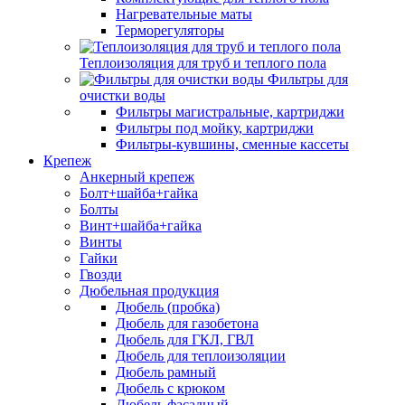
Нагревательные маты
Терморегуляторы
Теплоизоляция для труб и теплого пола
Фильтры для
очистки воды
Фильтры магистральные, картриджи
Фильтры под мойку, картриджи
Фильтры-кувшины, сменные кассеты
Крепеж
Анкерный крепеж
Болт+шайба+гайка
Болты
Винт+шайба+гайка
Винты
Гайки
Гвозди
Дюбельная продукция
Дюбель (пробка)
Дюбель для газобетона
Дюбель для ГКЛ, ГВЛ
Дюбель для теплоизоляции
Дюбель рамный
Дюбель с крюком
Дюбель фасадный