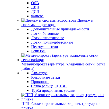
OSB
ДВП
ДСП
Фанера
Дренаж и
системы водоотвода
Дополнительные принадлежности
Лотки бетонные
Лотки пластиковые
Лотки полимербетонные
Пескоуловители
Решетки
Металлопрокат (арматура, кладочные сетки, сетка
рабица)
Арматура
Кладочные сетки
Проволока
Сетка рабица, ЦПВС
Труба профильная, уголки
ПГП, блоки строительные, кирпич, тротуарная
плитка