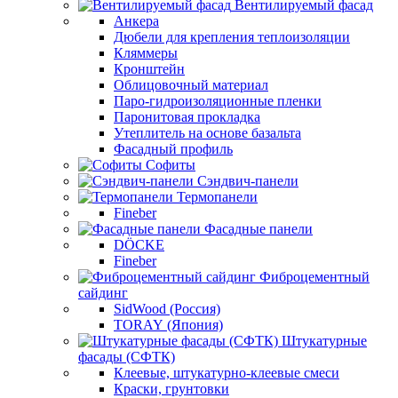
Вентилируемый фасад
Анкера
Дюбели для крепления теплоизоляции
Кляммеры
Кронштейн
Облицовочный материал
Паро-гидроизоляционные пленки
Паронитовая прокладка
Утеплитель на основе базальта
Фасадный профиль
Софиты
Сэндвич-панели
Термопанели
Fineber
Фасадные панели
DÖCKE
Fineber
Фиброцементный
сайдинг
SidWood (Россия)
TORAY (Япония)
Штукатурные
фасады (СФТК)
Клеевые, штукатурно-клеевые смеси
Краски, грунтовки