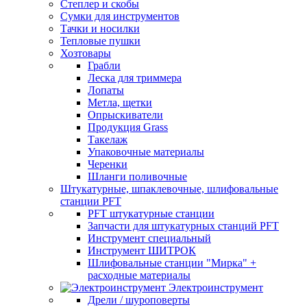
Степлер и скобы
Сумки для инструментов
Тачки и носилки
Тепловые пушки
Хозтовары
Грабли
Леска для триммера
Лопаты
Метла, щетки
Опрыскиватели
Продукция Grass
Такелаж
Упаковочные материалы
Черенки
Шланги поливочные
Штукатурные, шпаклевочные, шлифовальные
станции PFT
PFT штукатурные станции
Запчасти для штукатурных станций PFT
Инструмент специальный
Инструмент ШИТРОК
Шлифовальные станции "Мирка" +
расходные материалы
Электроинструмент
Дрели / шуроповерты