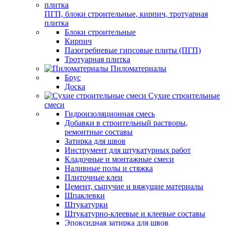
ПГП, блоки строительные, кирпич, тротуарная
плитка
Блоки строительные
Кирпич
Пазогребневые гипсовые плиты (ПГП)
Тротуарная плитка
Пиломатериалы
Брус
Доска
Сухие строительные
смеси
Гидроизоляционная смесь
Добавки в строительный растворы,
ремонтные составы
Затирка для швов
Инструмент для штукатурных работ
Кладочные и монтажные смеси
Наливные полы и стяжка
Плиточные клеи
Цемент, сыпучие и вяжущие материалы
Шпаклевки
Штукатурки
Штукатурно-клеевые и клеевые составы
Эпоксидная затирка для швов