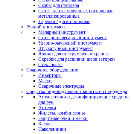
Скобы для степлера
Скотч, ленты малярные, сигнальные,
металлизированные
Тарелки / диски опорные
Ручной инструмент
Малярный инструмент
Столярно-слесарный инструмент
Ударно-рычажный инструмент
Штукатурный инструмент
Ящики для инструмента и крепежа
Скребки для расшивки швов затирки
Стеклорезы
Сварочное оборудование
Инверторы
Маски
Сварочные электроды
Средства индивидуальной защиты и спецодежда
Антисептики и дезинфицирующие средства
для рук
Аптечки
Жилеты, комбинезоны
Защитные очки и маски
Каски
Наколенники