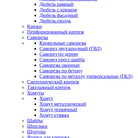
Дюбель рамный
Дюбель с крюком
Дюбель фасадный
Дюбель-гвоздь
Крюки
Перфорированный крепеж
Саморезы
Кровельные саморезы
Саморез двухзаходный (ГВЛ)
Саморез по дереву
Саморез пресс-шайба
Саморезы оконные
Саморезы по бетону
Саморезы по металлу универсальные (ГКЛ)
Сантехнический крепеж
Такелажный крепеж
Хомуты
Хомут
Хомут металлический
Хомут червячный
Хомут-стяжка
Шайбы
Шпильки
Шурупы
Ящики для крепежа