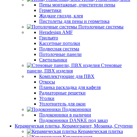
Пены монтажные, очистители пены
Герметики
Жидкие гвозди, клея
Пистолеты для пены и герметика
Потолочные системы
Heradesign AMF
Грильято
Кассетные потолки
Подвесная система
Потолочные панели
Светильники
Стеновые
панели, ПВХ изделия
Комплектующие для ПВХ
Откосы
Планка раскладка для кафеля
Радиаторные решетки
Уголки
Уплотнитель для окон
Подоконники
Подоконники в наличии
Подоконники DANKE под заказ
Керамическая плитка, Керамогранит, Мозаика, Ступени
Керамическая плитка
Керамогранит