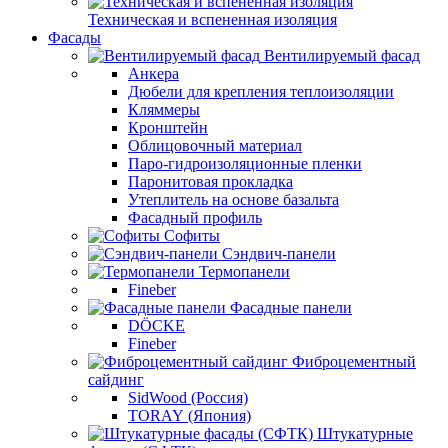
Техническая и вспененная изоляция
Фасады
Вентилируемый фасад
Анкера
Дюбели для крепления теплоизоляции
Кляммеры
Кронштейн
Облицовочный материал
Паро-гидроизоляционные пленки
Паронитовая прокладка
Утеплитель на основе базальта
Фасадный профиль
Софиты
Сэндвич-панели
Термопанели
Fineber
Фасадные панели
DÖCKE
Fineber
Фиброцементный
сайдинг
SidWood (Россия)
TORAY (Япония)
Штукатурные