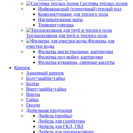
Системы теплых полов
Инфракрасный (пленочный) теплый пол
Комплектующие для теплого пола
Нагревательные маты
Терморегуляторы
Теплоизоляция для труб и теплого пола
Фильтры для
очистки воды
Фильтры магистральные, картриджи
Фильтры под мойку, картриджи
Фильтры-кувшины, сменные кассеты
Крепеж
Анкерный крепеж
Болт+шайба+гайка
Болты
Винт+шайба+гайка
Винты
Гайки
Гвозди
Дюбельная продукция
Дюбель (пробка)
Дюбель для газобетона
Дюбель для ГКЛ, ГВЛ
Дюбель для теплоизоляции