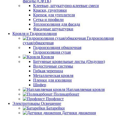
фасады (СФТК)
Клеевые, штукатурно-клеевые смеси
Краски, грунтовки
Крепеж для утеплителя
Сетка и профили
Теплоизоляция для фасада
Фасадные штукатурки
Кровля и Гидроизоляция
Гидроизоляция
сухая/обмазочная
Гидроизоляция обмазочная
Гидроизоляция сухая
Кровля
Битумные кровельные листы (Ондулин)
Водосточные системы
Гибкая черепица
Металлическая кровля
Пленки для изоляции
Шифер
Наплавляемая кровля
Поликарбонат
Профлист
Электротовары Освещение
Батарейки
Датчики движения