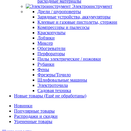
расходные материалы
Электроинструмент
Дрели / шуроповерты
Зарядные устройства, аккумуляторы
Клеевые и газовые пистолеты, стержни
Компрессоры и пылесосы
Краскопульты
Лобзики
Миксер
Обогреватели
Перфораторы
Пилы электрические / ножовки
Рубанки
Фены
Фрезеры/Точило
Шлифовальные машины
Электроточила
Садовая техника
Новые товары (Ещё не обработаны)
Новинки
Популярные товары
Распродажи и скидки
Уцененные товары