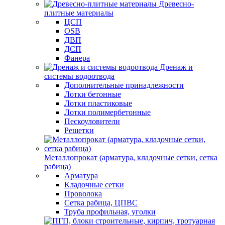
Древесно-
плитные материалы
ЦСП
OSB
ДВП
ДСП
Фанера
Дренаж и
системы водоотвода
Дополнительные принадлежности
Лотки бетонные
Лотки пластиковые
Лотки полимербетонные
Пескоуловители
Решетки
Металлопрокат (арматура, кладочные сетки, сетка
рабица)
Арматура
Кладочные сетки
Проволока
Сетка рабица, ЦПВС
Труба профильная, уголки