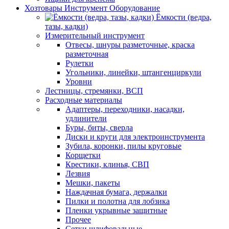
Хозтовары Инструмент Оборудование
Ёмкости (ведра,
тазы, кадки)
Измерительный инструмент
Отвесы, шнуры разметочные, краска
разметочная
Рулетки
Угольники, линейки, штангенциркули
Уровни
Лестницы, стремянки, ВСП
Расходные материалы
Адаптеры, переходники, насадки,
удлинители
Буры, биты, сверла
Диски и круги для электроинструмента
Зубила, коронки, пилы круговые
Корщетки
Крестики, клинья, СВП
Лезвия
Мешки, пакеты
Наждачная бумага, держалки
Пилки и полотна для лобзика
Пленки укрывные защитные
Прочее
Сетки шлифовальные