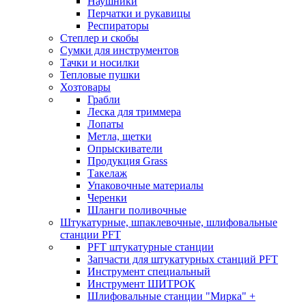
Наушники
Перчатки и рукавицы
Респираторы
Степлер и скобы
Сумки для инструментов
Тачки и носилки
Тепловые пушки
Хозтовары
Грабли
Леска для триммера
Лопаты
Метла, щетки
Опрыскиватели
Продукция Grass
Такелаж
Упаковочные материалы
Черенки
Шланги поливочные
Штукатурные, шпаклевочные, шлифовальные
станции PFT
PFT штукатурные станции
Запчасти для штукатурных станций PFT
Инструмент специальный
Инструмент ШИТРОК
Шлифовальные станции "Мирка" +