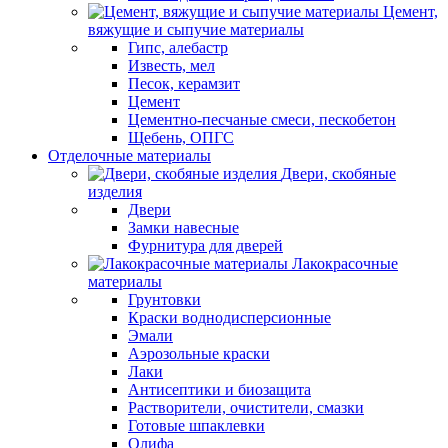
Цемент,
вяжущие и сыпучие материалы
Гипс, алебастр
Известь, мел
Песок, керамзит
Цемент
Цементно-песчаные смеси, пескобетон
Щебень, ОПГС
Отделочные материалы
Двери, скобяные
изделия
Двери
Замки навесные
Фурнитура для дверей
Лакокрасочные
материалы
Грунтовки
Краски воднодисперсионные
Эмали
Аэрозольные краски
Лаки
Антисептики и биозащита
Растворители, очистители, смазки
Готовые шпаклевки
Олифа