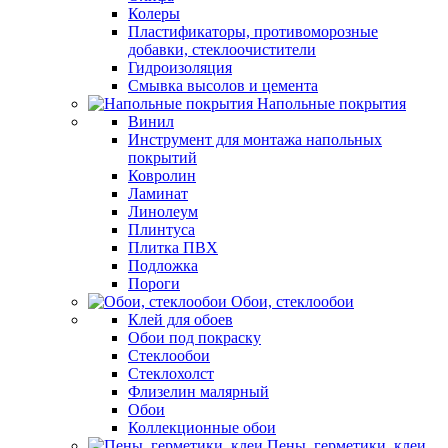
Колеры
Пластификаторы, противоморозные
добавки, стеклоочистители
Гидроизоляция
Смывка высолов и цемента
Напольные покрытия
Винил
Инструмент для монтажа напольных
покрытий
Ковролин
Ламинат
Линолеум
Плинтуса
Плитка ПВХ
Подложка
Пороги
Обои, стеклообои
Клей для обоев
Обои под покраску
Стеклообои
Стеклохолст
Флизелин малярный
Обои
Коллекционные обои
Пены, герметики, клеи