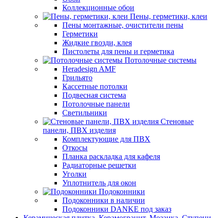
Коллекционные обои
Пены, герметики, клеи
Пены монтажные, очистители пены
Герметики
Жидкие гвозди, клея
Пистолеты для пены и герметика
Потолочные системы
Heradesign AMF
Грильято
Кассетные потолки
Подвесная система
Потолочные панели
Светильники
Стеновые
панели, ПВХ изделия
Комплектующие для ПВХ
Откосы
Планка раскладка для кафеля
Радиаторные решетки
Уголки
Уплотнитель для окон
Подоконники
Подоконники в наличии
Подоконники DANKE под заказ
Керамическая плитка, Керамогранит, Мозаика, Ступени