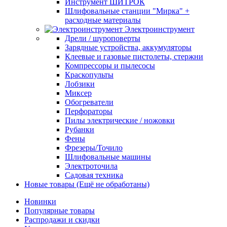
Инструмент ШИТРОК
Шлифовальные станции "Мирка" +
расходные материалы
Электроинструмент
Дрели / шуроповерты
Зарядные устройства, аккумуляторы
Клеевые и газовые пистолеты, стержни
Компрессоры и пылесосы
Краскопульты
Лобзики
Миксер
Обогреватели
Перфораторы
Пилы электрические / ножовки
Рубанки
Фены
Фрезеры/Точило
Шлифовальные машины
Электроточила
Садовая техника
Новые товары (Ещё не обработаны)
Новинки
Популярные товары
Распродажи и скидки