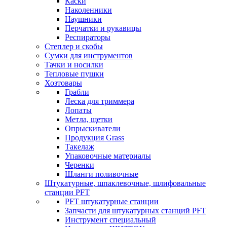
Каски
Наколенники
Наушники
Перчатки и рукавицы
Респираторы
Степлер и скобы
Сумки для инструментов
Тачки и носилки
Тепловые пушки
Хозтовары
Грабли
Леска для триммера
Лопаты
Метла, щетки
Опрыскиватели
Продукция Grass
Такелаж
Упаковочные материалы
Черенки
Шланги поливочные
Штукатурные, шпаклевочные, шлифовальные
станции PFT
PFT штукатурные станции
Запчасти для штукатурных станций PFT
Инструмент специальный