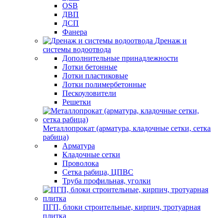
OSB
ДВП
ДСП
Фанера
Дренаж и
системы водоотвода
Дополнительные принадлежности
Лотки бетонные
Лотки пластиковые
Лотки полимербетонные
Пескоуловители
Решетки
Металлопрокат (арматура, кладочные сетки, сетка
рабица)
Арматура
Кладочные сетки
Проволока
Сетка рабица, ЦПВС
Труба профильная, уголки
ПГП, блоки строительные, кирпич, тротуарная
плитка