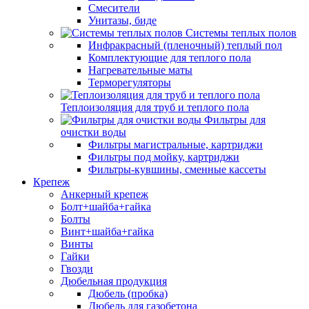
Смесители
Унитазы, биде
Системы теплых полов
Инфракрасный (пленочный) теплый пол
Комплектующие для теплого пола
Нагревательные маты
Терморегуляторы
Теплоизоляция для труб и теплого пола
Фильтры для
очистки воды
Фильтры магистральные, картриджи
Фильтры под мойку, картриджи
Фильтры-кувшины, сменные кассеты
Крепеж
Анкерный крепеж
Болт+шайба+гайка
Болты
Винт+шайба+гайка
Винты
Гайки
Гвозди
Дюбельная продукция
Дюбель (пробка)
Дюбель для газобетона