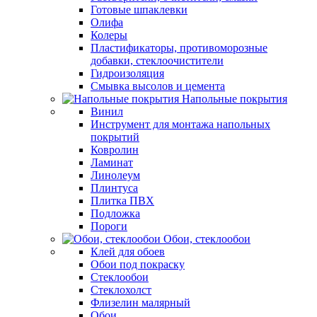
Готовые шпаклевки
Олифа
Колеры
Пластификаторы, противоморозные
добавки, стеклоочистители
Гидроизоляция
Смывка высолов и цемента
Напольные покрытия
Винил
Инструмент для монтажа напольных
покрытий
Ковролин
Ламинат
Линолеум
Плинтуса
Плитка ПВХ
Подложка
Пороги
Обои, стеклообои
Клей для обоев
Обои под покраску
Стеклообои
Стеклохолст
Флизелин малярный
Обои