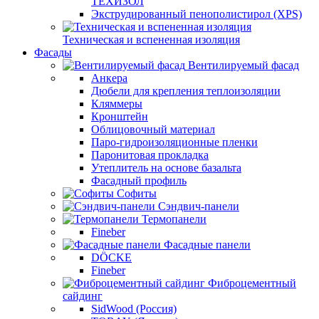
ТЕХИЗОЛ
Экструдированный пенополистирол (XPS)
Техническая и вспененная изоляция
Фасады
Вентилируемый фасад
Анкера
Дюбели для крепления теплоизоляции
Кляммеры
Кронштейн
Облицовочный материал
Паро-гидроизоляционные пленки
Паронитовая прокладка
Утеплитель на основе базальта
Фасадный профиль
Софиты
Сэндвич-панели
Термопанели
Fineber
Фасадные панели
DÖCKE
Fineber
Фиброцементный
сайдинг
SidWood (Россия)