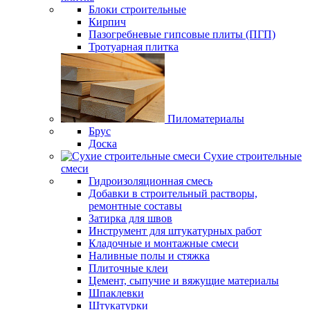
Блоки строительные
Кирпич
Пазогребневые гипсовые плиты (ПГП)
Тротуарная плитка
Пиломатериалы
Брус
Доска
Сухие строительные
смеси
Гидроизоляционная смесь
Добавки в строительный растворы,
ремонтные составы
Затирка для швов
Инструмент для штукатурных работ
Кладочные и монтажные смеси
Наливные полы и стяжка
Плиточные клеи
Цемент, сыпучие и вяжущие материалы
Шпаклевки
Штукатурки