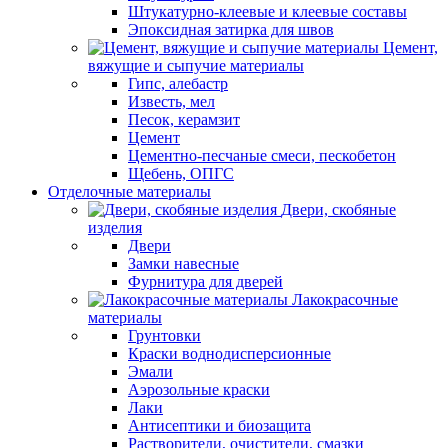
Штукатурно-клеевые и клеевые составы
Эпоксидная затирка для швов
Цемент,
вяжущие и сыпучие материалы
Гипс, алебастр
Известь, мел
Песок, керамзит
Цемент
Цементно-песчаные смеси, пескобетон
Щебень, ОПГС
Отделочные материалы
Двери, скобяные
изделия
Двери
Замки навесные
Фурнитура для дверей
Лакокрасочные
материалы
Грунтовки
Краски воднодисперсионные
Эмали
Аэрозольные краски
Лаки
Антисептики и биозащита
Растворители, очистители, смазки