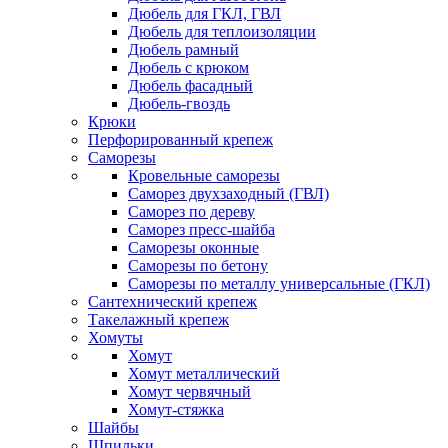
Дюбель для ГКЛ, ГВЛ
Дюбель для теплоизоляции
Дюбель рамный
Дюбель с крюком
Дюбель фасадный
Дюбель-гвоздь
Крюки
Перфорированный крепеж
Саморезы
Кровельные саморезы
Саморез двухзаходный (ГВЛ)
Саморез по дереву
Саморез пресс-шайба
Саморезы оконные
Саморезы по бетону
Саморезы по металлу универсальные (ГКЛ)
Сантехнический крепеж
Такелажный крепеж
Хомуты
Хомут
Хомут металлический
Хомут червячный
Хомут-стяжка
Шайбы
Шпильки