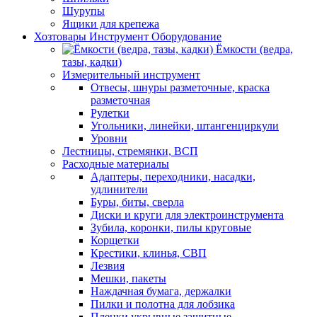
Шурупы
Ящики для крепежа
Хозтовары Инструмент Оборудование
Ёмкости (ведра,
тазы, кадки)
Измерительный инструмент
Отвесы, шнуры разметочные, краска
разметочная
Рулетки
Угольники, линейки, штангенциркули
Уровни
Лестницы, стремянки, ВСП
Расходные материалы
Адаптеры, переходники, насадки,
удлинители
Буры, биты, сверла
Диски и круги для электроинструмента
Зубила, коронки, пилы круговые
Корщетки
Крестики, клинья, СВП
Лезвия
Мешки, пакеты
Наждачная бумага, держалки
Пилки и полотна для лобзика
Пленки укрывные защитные