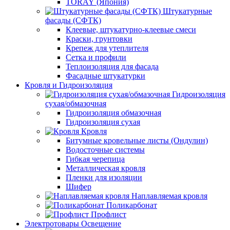
TORAY (Япония)
Штукатурные
фасады (СФТК)
Клеевые, штукатурно-клеевые смеси
Краски, грунтовки
Крепеж для утеплителя
Сетка и профили
Теплоизоляция для фасада
Фасадные штукатурки
Кровля и Гидроизоляция
Гидроизоляция
сухая/обмазочная
Гидроизоляция обмазочная
Гидроизоляция сухая
Кровля
Битумные кровельные листы (Ондулин)
Водосточные системы
Гибкая черепица
Металлическая кровля
Пленки для изоляции
Шифер
Наплавляемая кровля
Поликарбонат
Профлист
Электротовары Освещение