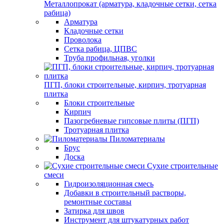
Металлопрокат (арматура, кладочные сетки, сетка
рабица)
Арматура
Кладочные сетки
Проволока
Сетка рабица, ЦПВС
Труба профильная, уголки
ПГП, блоки строительные, кирпич, тротуарная
плитка
Блоки строительные
Кирпич
Пазогребневые гипсовые плиты (ПГП)
Тротуарная плитка
Пиломатериалы
Брус
Доска
Сухие строительные
смеси
Гидроизоляционная смесь
Добавки в строительный растворы,
ремонтные составы
Затирка для швов
Инструмент для штукатурных работ