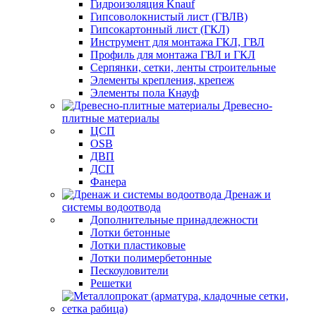
Гидроизоляция Knauf
Гипсоволокнистый лист (ГВЛВ)
Гипсокартонный лист (ГКЛ)
Инструмент для монтажа ГКЛ, ГВЛ
Профиль для монтажа ГВЛ и ГКЛ
Серпянки, сетки, ленты строительные
Элементы крепления, крепеж
Элементы пола Кнауф
Древесно-
плитные материалы
ЦСП
OSB
ДВП
ДСП
Фанера
Дренаж и
системы водоотвода
Дополнительные принадлежности
Лотки бетонные
Лотки пластиковые
Лотки полимербетонные
Пескоуловители
Решетки