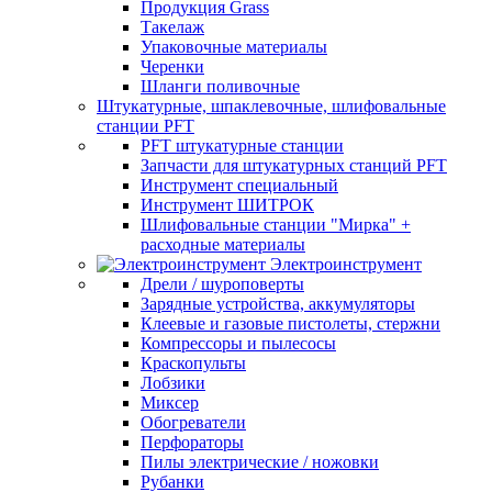
Продукция Grass
Такелаж
Упаковочные материалы
Черенки
Шланги поливочные
Штукатурные, шпаклевочные, шлифовальные
станции PFT
PFT штукатурные станции
Запчасти для штукатурных станций PFT
Инструмент специальный
Инструмент ШИТРОК
Шлифовальные станции "Мирка" +
расходные материалы
Электроинструмент
Дрели / шуроповерты
Зарядные устройства, аккумуляторы
Клеевые и газовые пистолеты, стержни
Компрессоры и пылесосы
Краскопульты
Лобзики
Миксер
Обогреватели
Перфораторы
Пилы электрические / ножовки
Рубанки