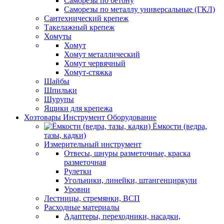
Саморезы по бетону
Саморезы по металлу универсальные (ГКЛ)
Сантехнический крепеж
Такелажный крепеж
Хомуты
Хомут
Хомут металлический
Хомут червячный
Хомут-стяжка
Шайбы
Шпильки
Шурупы
Ящики для крепежа
Хозтовары Инструмент Оборудование
Ёмкости (ведра,
тазы, кадки)
Измерительный инструмент
Отвесы, шнуры разметочные, краска
разметочная
Рулетки
Угольники, линейки, штангенциркули
Уровни
Лестницы, стремянки, ВСП
Расходные материалы
Адаптеры, переходники, насадки,