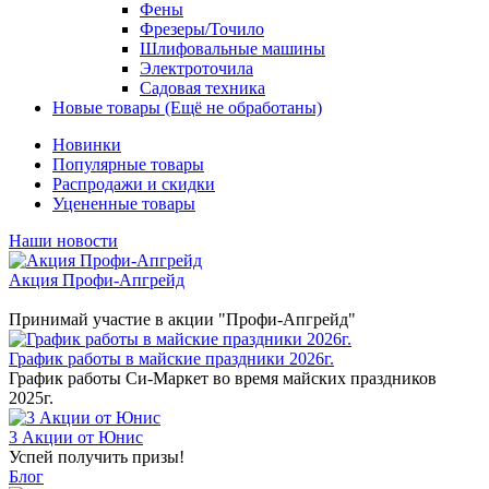
Фены
Фрезеры/Точило
Шлифовальные машины
Электроточила
Садовая техника
Новые товары (Ещё не обработаны)
Новинки
Популярные товары
Распродажи и скидки
Уцененные товары
Наши новости
Акция Профи-Апгрейд
Принимай участие в акции "Профи-Апгрейд"
График работы в майские праздники 2026г.
График работы Си-Маркет во время майских праздников
2025г.
3 Акции от Юнис
Успей получить призы!
Блог