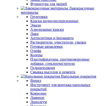
Фурнитура для дверей
Лакокрасочные
материалы
Грунтовки
Краски воднодисперсионные
Эмали
Аэрозольные краски
Лаки
Антисептики и биозащита
Растворители, очистители, смазки
Готовые шпаклевки
Олифа
Колеры
Пластификаторы, противоморозные
добавки, стеклоочистители
Гидроизоляция
Смывка высолов и цемента
Напольные покрытия
Винил
Инструмент для монтажа напольных
покрытий
Ковролин
Ламинат
Линолеум