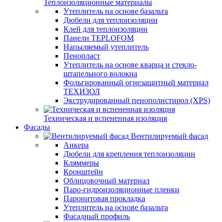
Теплоизоляционные материалы
Утеплитель на основе базальта
Дюбели для теплоизоляции
Клей для теплоизоляции
Панели TEPLOFOM
Напыляемый утеплитель
Пенопласт
Утеплитель на основе кварца и стекло-
штапельного волокна
Фольгированный огнезащитный материал
ТЕХИЗОЛ
Экструдированный пенополистирол (XPS)
Техническая и вспененная изоляция
Фасады
Вентилируемый фасад
Анкера
Дюбели для крепления теплоизоляции
Кляммеры
Кронштейн
Облицовочный материал
Паро-гидроизоляционные пленки
Паронитовая прокладка
Утеплитель на основе базальта
Фасадный профиль