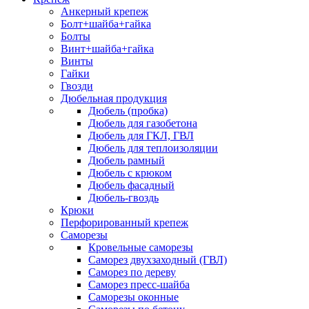
Анкерный крепеж
Болт+шайба+гайка
Болты
Винт+шайба+гайка
Винты
Гайки
Гвозди
Дюбельная продукция
Дюбель (пробка)
Дюбель для газобетона
Дюбель для ГКЛ, ГВЛ
Дюбель для теплоизоляции
Дюбель рамный
Дюбель с крюком
Дюбель фасадный
Дюбель-гвоздь
Крюки
Перфорированный крепеж
Саморезы
Кровельные саморезы
Саморез двухзаходный (ГВЛ)
Саморез по дереву
Саморез пресс-шайба
Саморезы оконные