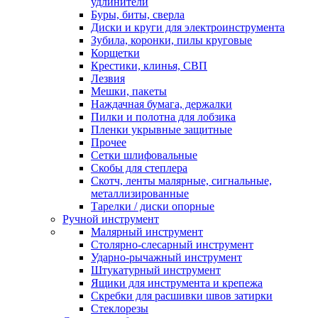
удлинители
Буры, биты, сверла
Диски и круги для электроинструмента
Зубила, коронки, пилы круговые
Корщетки
Крестики, клинья, СВП
Лезвия
Мешки, пакеты
Наждачная бумага, держалки
Пилки и полотна для лобзика
Пленки укрывные защитные
Прочее
Сетки шлифовальные
Скобы для степлера
Скотч, ленты малярные, сигнальные,
металлизированные
Тарелки / диски опорные
Ручной инструмент
Малярный инструмент
Столярно-слесарный инструмент
Ударно-рычажный инструмент
Штукатурный инструмент
Ящики для инструмента и крепежа
Скребки для расшивки швов затирки
Стеклорезы