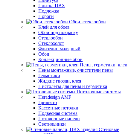
Плинтуса
Плитка ПВХ
Подложка
Пороги
Обои, стеклообои
Клей для обоев
Обои под покраску
Стеклообои
Стеклохолст
Флизелин малярный
Обои
Коллекционные обои
Пены, герметики, клеи
Пены монтажные, очистители пены
Герметики
Жидкие гвозди, клея
Пистолеты для пены и герметика
Потолочные системы
Heradesign AMF
Грильято
Кассетные потолки
Подвесная система
Потолочные панели
Светильники
Стеновые