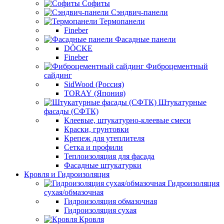
Софиты
Сэндвич-панели
Термопанели
Fineber
Фасадные панели
DÖCKE
Fineber
Фиброцементный
сайдинг
SidWood (Россия)
TORAY (Япония)
Штукатурные
фасады (СФТК)
Клеевые, штукатурно-клеевые смеси
Краски, грунтовки
Крепеж для утеплителя
Сетка и профили
Теплоизоляция для фасада
Фасадные штукатурки
Кровля и Гидроизоляция
Гидроизоляция
сухая/обмазочная
Гидроизоляция обмазочная
Гидроизоляция сухая
Кровля