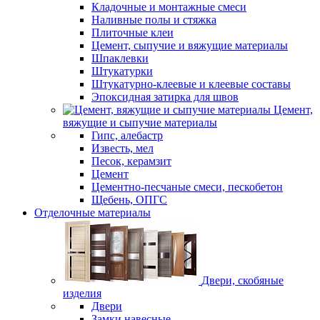
Кладочные и монтажные смеси
Наливные полы и стяжка
Плиточные клеи
Цемент, сыпучие и вяжущие материалы
Шпаклевки
Штукатурки
Штукатурно-клеевые и клеевые составы
Эпоксидная затирка для швов
Цемент,
вяжущие и сыпучие материалы
Гипс, алебастр
Известь, мел
Песок, керамзит
Цемент
Цементно-песчаные смеси, пескобетон
Щебень, ОПГС
Отделочные материалы
Двери, скобяные
изделия
Двери
Замки навесные