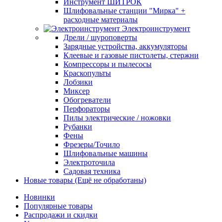
Инструмент ШИТРОК
Шлифовальные станции "Мирка" +
расходные материалы
Электроинструмент
Дрели / шуроповерты
Зарядные устройства, аккумуляторы
Клеевые и газовые пистолеты, стержни
Компрессоры и пылесосы
Краскопульты
Лобзики
Миксер
Обогреватели
Перфораторы
Пилы электрические / ножовки
Рубанки
Фены
Фрезеры/Точило
Шлифовальные машины
Электроточила
Садовая техника
Новые товары (Ещё не обработаны)
Новинки
Популярные товары
Распродажи и скидки