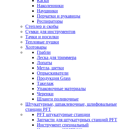
Каски
Наколенники
Наушники
Перчатки и рукавицы
Респираторы
Степлер и скобы
Сумки для инструментов
Тачки и носилки
Тепловые пушки
Хозтовары
Грабли
Леска для триммера
Лопаты
Метла, щетки
Опрыскиватели
Продукция Grass
Такелаж
Упаковочные материалы
Черенки
Шланги поливочные
Штукатурные, шпаклевочные, шлифовальные
станции PFT
PFT штукатурные станции
Запчасти для штукатурных станций PFT
Инструмент специальный