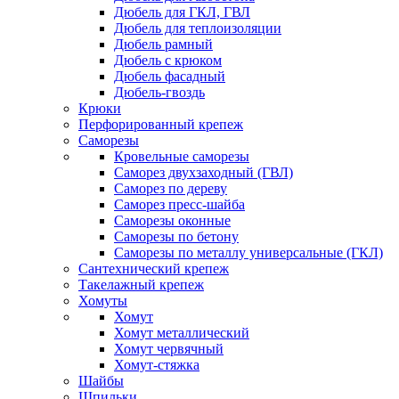
Дюбель для ГКЛ, ГВЛ
Дюбель для теплоизоляции
Дюбель рамный
Дюбель с крюком
Дюбель фасадный
Дюбель-гвоздь
Крюки
Перфорированный крепеж
Саморезы
Кровельные саморезы
Саморез двухзаходный (ГВЛ)
Саморез по дереву
Саморез пресс-шайба
Саморезы оконные
Саморезы по бетону
Саморезы по металлу универсальные (ГКЛ)
Сантехнический крепеж
Такелажный крепеж
Хомуты
Хомут
Хомут металлический
Хомут червячный
Хомут-стяжка
Шайбы
Шпильки