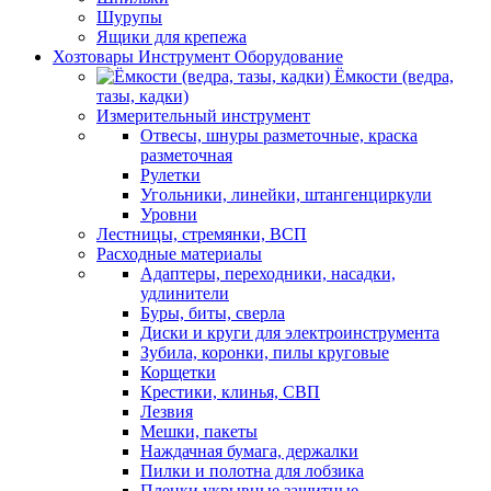
Шурупы
Ящики для крепежа
Хозтовары Инструмент Оборудование
Ёмкости (ведра,
тазы, кадки)
Измерительный инструмент
Отвесы, шнуры разметочные, краска
разметочная
Рулетки
Угольники, линейки, штангенциркули
Уровни
Лестницы, стремянки, ВСП
Расходные материалы
Адаптеры, переходники, насадки,
удлинители
Буры, биты, сверла
Диски и круги для электроинструмента
Зубила, коронки, пилы круговые
Корщетки
Крестики, клинья, СВП
Лезвия
Мешки, пакеты
Наждачная бумага, держалки
Пилки и полотна для лобзика
Пленки укрывные защитные