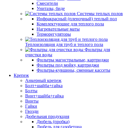
Смесители
Унитазы, биде
Системы теплых полов
Инфракрасный (пленочный) теплый пол
Комплектующие для теплого пола
Нагревательные маты
Терморегуляторы
Теплоизоляция для труб и теплого пола
Фильтры для
очистки воды
Фильтры магистральные, картриджи
Фильтры под мойку, картриджи
Фильтры-кувшины, сменные кассеты
Крепеж
Анкерный крепеж
Болт+шайба+гайка
Болты
Винт+шайба+гайка
Винты
Гайки
Гвозди
Дюбельная продукция
Дюбель (пробка)
Дюбель для газобетона