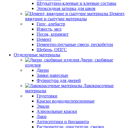
Штукатурно-клеевые и клеевые составы
Эпоксидная затирка для швов
Цемент,
вяжущие и сыпучие материалы
Гипс, алебастр
Известь, мел
Песок, керамзит
Цемент
Цементно-песчаные смеси, пескобетон
Щебень, ОПГС
Отделочные материалы
Двери, скобяные
изделия
Двери
Замки навесные
Фурнитура для дверей
Лакокрасочные
материалы
Грунтовки
Краски воднодисперсионные
Эмали
Аэрозольные краски
Лаки
Антисептики и биозащита
Растворители, очистители, смазки