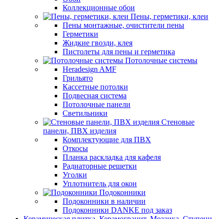
Коллекционные обои
Пены, герметики, клеи
Пены монтажные, очистители пены
Герметики
Жидкие гвозди, клея
Пистолеты для пены и герметика
Потолочные системы
Heradesign AMF
Грильято
Кассетные потолки
Подвесная система
Потолочные панели
Светильники
Стеновые
панели, ПВХ изделия
Комплектующие для ПВХ
Откосы
Планка раскладка для кафеля
Радиаторные решетки
Уголки
Уплотнитель для окон
Подоконники
Подоконники в наличии
Подоконники DANKE под заказ
Керамическая плитка, Керамогранит, Мозаика, Ступени