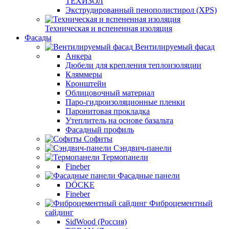
ТЕХИЗОЛ
Экструдированный пенополистирол (XPS)
Техническая и вспененная изоляция
Фасады
Вентилируемый фасад
Анкера
Дюбели для крепления теплоизоляции
Кляммеры
Кронштейн
Облицовочный материал
Паро-гидроизоляционные пленки
Паронитовая прокладка
Утеплитель на основе базальта
Фасадный профиль
Софиты
Сэндвич-панели
Термопанели
Fineber
Фасадные панели
DÖCKE
Fineber
Фиброцементный
сайдинг
SidWood (Россия)