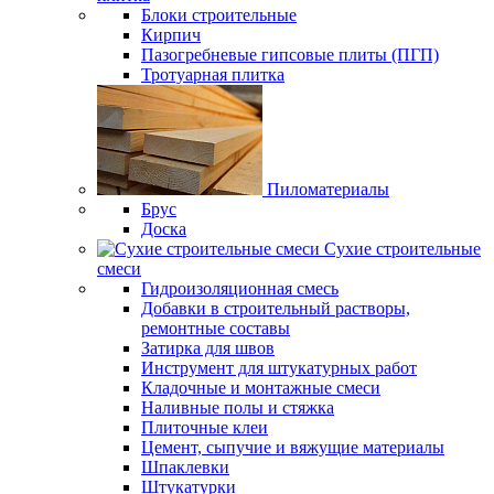
Блоки строительные
Кирпич
Пазогребневые гипсовые плиты (ПГП)
Тротуарная плитка
Пиломатериалы
Брус
Доска
Сухие строительные
смеси
Гидроизоляционная смесь
Добавки в строительный растворы,
ремонтные составы
Затирка для швов
Инструмент для штукатурных работ
Кладочные и монтажные смеси
Наливные полы и стяжка
Плиточные клеи
Цемент, сыпучие и вяжущие материалы
Шпаклевки
Штукатурки