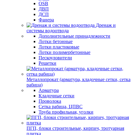
OSB
ДВП
ДСП
Фанера
Дренаж и
системы водоотвода
Дополнительные принадлежности
Лотки бетонные
Лотки пластиковые
Лотки полимербетонные
Пескоуловители
Решетки
Металлопрокат (арматура, кладочные сетки, сетка
рабица)
Арматура
Кладочные сетки
Проволока
Сетка рабица, ЦПВС
Труба профильная, уголки
ПГП, блоки строительные, кирпич, тротуарная
плитка