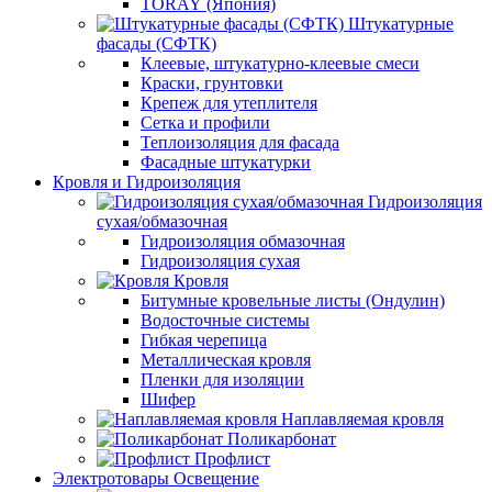
TORAY (Япония)
Штукатурные
фасады (СФТК)
Клеевые, штукатурно-клеевые смеси
Краски, грунтовки
Крепеж для утеплителя
Сетка и профили
Теплоизоляция для фасада
Фасадные штукатурки
Кровля и Гидроизоляция
Гидроизоляция
сухая/обмазочная
Гидроизоляция обмазочная
Гидроизоляция сухая
Кровля
Битумные кровельные листы (Ондулин)
Водосточные системы
Гибкая черепица
Металлическая кровля
Пленки для изоляции
Шифер
Наплавляемая кровля
Поликарбонат
Профлист
Электротовары Освещение