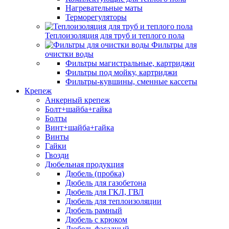
Нагревательные маты
Терморегуляторы
Теплоизоляция для труб и теплого пола
Фильтры для
очистки воды
Фильтры магистральные, картриджи
Фильтры под мойку, картриджи
Фильтры-кувшины, сменные кассеты
Крепеж
Анкерный крепеж
Болт+шайба+гайка
Болты
Винт+шайба+гайка
Винты
Гайки
Гвозди
Дюбельная продукция
Дюбель (пробка)
Дюбель для газобетона
Дюбель для ГКЛ, ГВЛ
Дюбель для теплоизоляции
Дюбель рамный
Дюбель с крюком
Дюбель фасадный