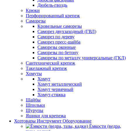
Дюбель-гвоздь
Крюки
Перфорированный крепеж
Саморезы
Кровельные саморезы
Саморез двухзаходный (ГВЛ)
Саморез по дереву
Саморез пресс-шайба
Саморезы оконные
Саморезы по бетону
Саморезы по металлу универсальные (ГКЛ)
Сантехнический крепеж
Такелажный крепеж
Хомуты
Хомут
Хомут металлический
Хомут червячный
Хомут-стяжка
Шайбы
Шпильки
Шурупы
Ящики для крепежа
Хозтовары Инструмент Оборудование
Ёмкости (ведра,