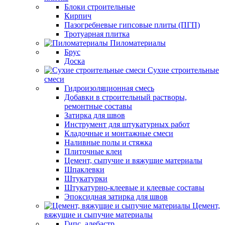
Блоки строительные
Кирпич
Пазогребневые гипсовые плиты (ПГП)
Тротуарная плитка
Пиломатериалы
Брус
Доска
Сухие строительные
смеси
Гидроизоляционная смесь
Добавки в строительный растворы,
ремонтные составы
Затирка для швов
Инструмент для штукатурных работ
Кладочные и монтажные смеси
Наливные полы и стяжка
Плиточные клеи
Цемент, сыпучие и вяжущие материалы
Шпаклевки
Штукатурки
Штукатурно-клеевые и клеевые составы
Эпоксидная затирка для швов
Цемент,
вяжущие и сыпучие материалы
Гипс, алебастр