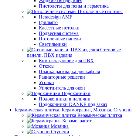
Жидкие гвозди, клея
Пистолеты для пены и герметика
Потолочные системы
Heradesign AMF
Грильято
Кассетные потолки
Подвесная система
Потолочные панели
Светильники
Стеновые
панели, ПВХ изделия
Комплектующие для ПВХ
Откосы
Планка раскладка для кафеля
Радиаторные решетки
Уголки
Уплотнитель для окон
Подоконники
Подоконники в наличии
Подоконники DANKE под заказ
Керамическая плитка, Керамогранит, Мозаика, Ступени
Керамическая плитка
Керамогранит
Мозаика
Ступени