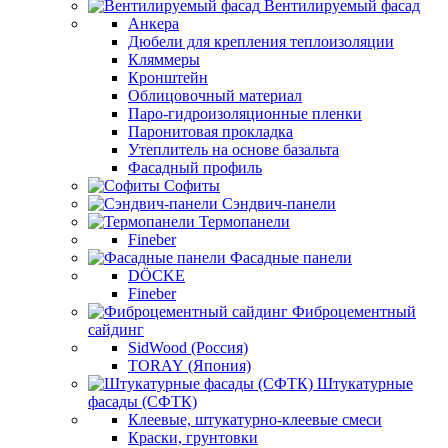
Вентилируемый фасад
Анкера
Дюбели для крепления теплоизоляции
Кляммеры
Кронштейн
Облицовочный материал
Паро-гидроизоляционные пленки
Паронитовая прокладка
Утеплитель на основе базальта
Фасадный профиль
Софиты
Сэндвич-панели
Термопанели
Fineber
Фасадные панели
DÖCKE
Fineber
Фиброцементный
сайдинг
SidWood (Россия)
TORAY (Япония)
Штукатурные
фасады (СФТК)
Клеевые, штукатурно-клеевые смеси
Краски, грунтовки