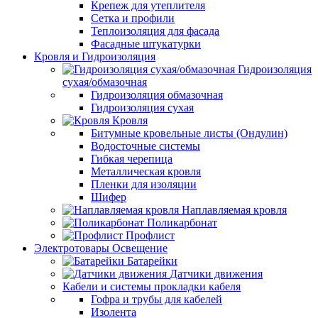
Крепеж для утеплителя
Сетка и профили
Теплоизоляция для фасада
Фасадные штукатурки
Кровля и Гидроизоляция
Гидроизоляция
сухая/обмазочная
Гидроизоляция обмазочная
Гидроизоляция сухая
Кровля
Битумные кровельные листы (Ондулин)
Водосточные системы
Гибкая черепица
Металлическая кровля
Пленки для изоляции
Шифер
Наплавляемая кровля
Поликарбонат
Профлист
Электротовары Освещение
Батарейки
Датчики движения
Кабели и системы прокладки кабеля
Гофра и трубы для кабелей
Изолента