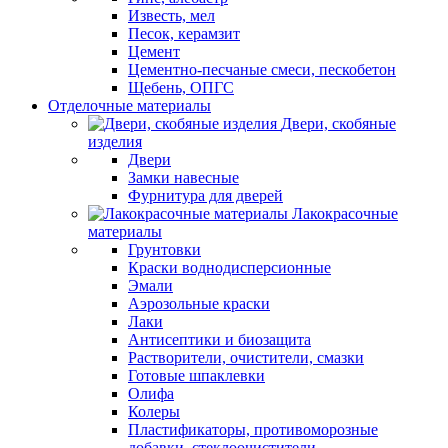
Известь, мел
Песок, керамзит
Цемент
Цементно-песчаные смеси, пескобетон
Щебень, ОПГС
Отделочные материалы
Двери, скобяные
изделия
Двери
Замки навесные
Фурнитура для дверей
Лакокрасочные
материалы
Грунтовки
Краски воднодисперсионные
Эмали
Аэрозольные краски
Лаки
Антисептики и биозащита
Растворители, очистители, смазки
Готовые шпаклевки
Олифа
Колеры
Пластификаторы, противоморозные
добавки, стеклоочистители