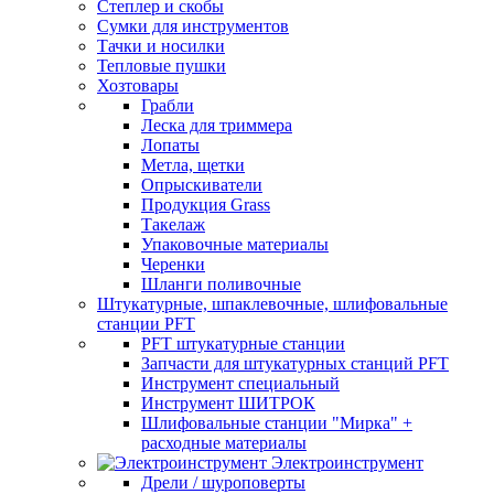
Степлер и скобы
Сумки для инструментов
Тачки и носилки
Тепловые пушки
Хозтовары
Грабли
Леска для триммера
Лопаты
Метла, щетки
Опрыскиватели
Продукция Grass
Такелаж
Упаковочные материалы
Черенки
Шланги поливочные
Штукатурные, шпаклевочные, шлифовальные
станции PFT
PFT штукатурные станции
Запчасти для штукатурных станций PFT
Инструмент специальный
Инструмент ШИТРОК
Шлифовальные станции "Мирка" +
расходные материалы
Электроинструмент
Дрели / шуроповерты