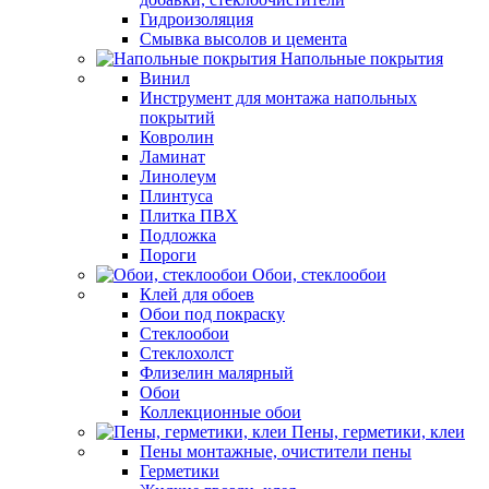
Гидроизоляция
Смывка высолов и цемента
Напольные покрытия
Винил
Инструмент для монтажа напольных
покрытий
Ковролин
Ламинат
Линолеум
Плинтуса
Плитка ПВХ
Подложка
Пороги
Обои, стеклообои
Клей для обоев
Обои под покраску
Стеклообои
Стеклохолст
Флизелин малярный
Обои
Коллекционные обои
Пены, герметики, клеи
Пены монтажные, очистители пены
Герметики