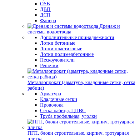
OSB
ДВП
ДСП
Фанера
Дренаж и
системы водоотвода
Дополнительные принадлежности
Лотки бетонные
Лотки пластиковые
Лотки полимербетонные
Пескоуловители
Решетки
Металлопрокат (арматура, кладочные сетки, сетка
рабица)
Арматура
Кладочные сетки
Проволока
Сетка рабица, ЦПВС
Труба профильная, уголки
ПГП, блоки строительные, кирпич, тротуарная
плитка