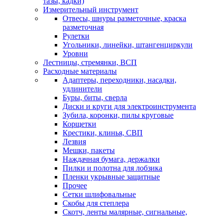
тазы, кадки)
Измерительный инструмент
Отвесы, шнуры разметочные, краска
разметочная
Рулетки
Угольники, линейки, штангенциркули
Уровни
Лестницы, стремянки, ВСП
Расходные материалы
Адаптеры, переходники, насадки,
удлинители
Буры, биты, сверла
Диски и круги для электроинструмента
Зубила, коронки, пилы круговые
Корщетки
Крестики, клинья, СВП
Лезвия
Мешки, пакеты
Наждачная бумага, держалки
Пилки и полотна для лобзика
Пленки укрывные защитные
Прочее
Сетки шлифовальные
Скобы для степлера
Скотч, ленты малярные, сигнальные,