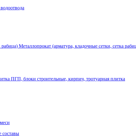
 водоотвода
Металлопрокат (арматура, кладочные сетки, сетка раби
ПГП, блоки строительные, кирпич, тротуарная плитка
смеси
е составы