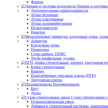
Фанера
Дренаж и системы
Дополнительные принадлежности
Лотки бетонные
Лотки пластиковые
Лотки полимербетонные
Пескоуловители
Решетки
Арматура
Кладочные сетки
Проволока
Сетка рабица, ЦПВС
Труба профильная, уголки
Блоки строительные
Кирпич
Пазогребневые гипсовые плиты (ПГП)
Тротуарная плитка
Пиломатериалы
Брус
Доска
Сухие строительные 
Гидроизоляционная смесь
Добавки в строительный растворы, ремонтны