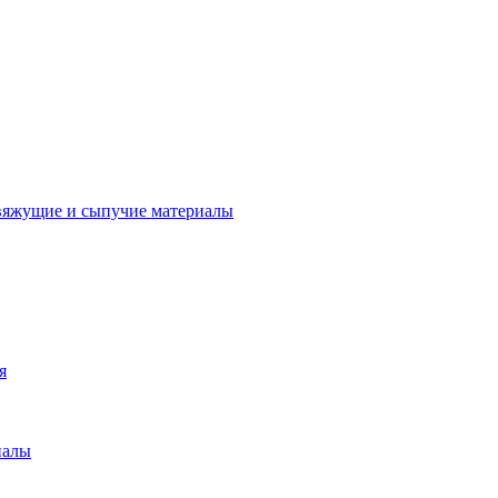
вяжущие и сыпучие материалы
я
иалы