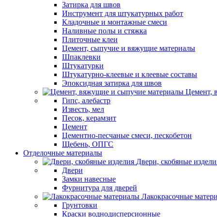
Затирка для швов
Инструмент для штукатурных работ
Кладочные и монтажные смеси
Наливные полы и стяжка
Плиточные клеи
Цемент, сыпучие и вяжущие материалы
Шпаклевки
Штукатурки
Штукатурно-клеевые и клеевые составы
Эпоксидная затирка для швов
Цемент, 
Гипс, алебастр
Известь, мел
Песок, керамзит
Цемент
Цементно-песчаные смеси, пескобетон
Щебень, ОПГС
Отделочные материалы
Двери, скобяные издели
Двери
Замки навесные
Фурнитура для дверей
Лакокрасочные матер
Грунтовки
Краски воднодисперсионные