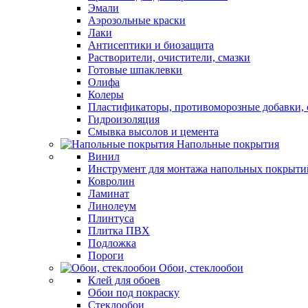
Эмали
Аэрозольные краски
Лаки
Антисептики и биозащита
Растворители, очистители, смазки
Готовые шпаклевки
Олифа
Колеры
Пластификаторы, противоморозные добавки, 
Гидроизоляция
Смывка высолов и цемента
Напольные покрытия
Винил
Инструмент для монтажа напольных покрыти
Ковролин
Ламинат
Линолеум
Плинтуса
Плитка ПВХ
Подложка
Пороги
Обои, стеклообои
Клей для обоев
Обои под покраску
Стеклообои