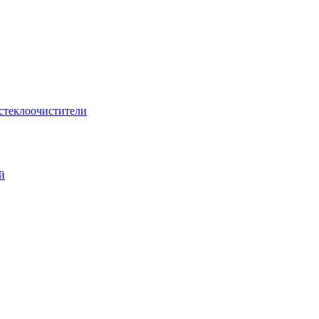
стеклоочистители
й