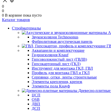
0
0
0
В корзине
пока пусто
Каталог товаров
Стройматериалы
А
Звукоизоляция Technosonus
Фибролитовая акустическая панель
ГВ
Аквапанели и комплектующие
Гидроизоляция Knauf
Гипсоволокнистый лист (ГВЛВ)
Гипсокартонный лист (ГКЛ)
Инструмент для монтажа ГКЛ, ГВЛ
Профиль для монтажа ГВЛ и ГКЛ
Серпянки, сетки, ленты строительные
Элементы крепления, крепеж
Элементы пола Кнауф
Древесно-плитные
ЦСП
OSB
ДВП
ДСП