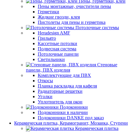
Пены, герметики, клеи
Пены монтажные, очистители пены
Герметики
Жидкие гвозди, клея
Пистолеты для пены и герметика
Потолочные системы
Heradesign AMF
Грильято
Кассетные потолки
Подвесная система
Потолочные панели
Светильники
Стеновые
панели, ПВХ изделия
Комплектующие для ПВХ
Откосы
Планка раскладка для кафеля
Радиаторные решетки
Уголки
Уплотнитель для окон
Подоконники
Подоконники в наличии
Подоконники DANKE под заказ
Керамическая плитка, Керамогранит, Мозаика, Ступени
Керамическая плитка