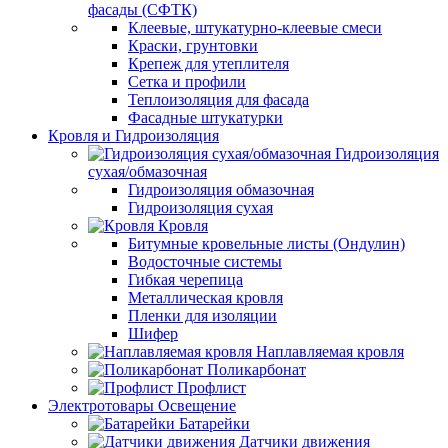
фасады (СФТК)
Клеевые, штукатурно-клеевые смеси
Краски, грунтовки
Крепеж для утеплителя
Сетка и профили
Теплоизоляция для фасада
Фасадные штукатурки
Кровля и Гидроизоляция
Гидроизоляция
сухая/обмазочная
Гидроизоляция обмазочная
Гидроизоляция сухая
Кровля
Битумные кровельные листы (Ондулин)
Водосточные системы
Гибкая черепица
Металлическая кровля
Пленки для изоляции
Шифер
Наплавляемая кровля
Поликарбонат
Профлист
Электротовары Освещение
Батарейки
Датчики движения