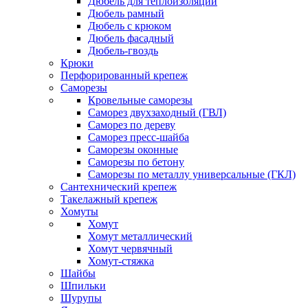
Дюбель для теплоизоляции
Дюбель рамный
Дюбель с крюком
Дюбель фасадный
Дюбель-гвоздь
Крюки
Перфорированный крепеж
Саморезы
Кровельные саморезы
Саморез двухзаходный (ГВЛ)
Саморез по дереву
Саморез пресс-шайба
Саморезы оконные
Саморезы по бетону
Саморезы по металлу универсальные (ГКЛ)
Сантехнический крепеж
Такелажный крепеж
Хомуты
Хомут
Хомут металлический
Хомут червячный
Хомут-стяжка
Шайбы
Шпильки
Шурупы