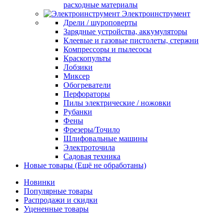
расходные материалы
Электроинструмент
Дрели / шуроповерты
Зарядные устройства, аккумуляторы
Клеевые и газовые пистолеты, стержни
Компрессоры и пылесосы
Краскопульты
Лобзики
Миксер
Обогреватели
Перфораторы
Пилы электрические / ножовки
Рубанки
Фены
Фрезеры/Точило
Шлифовальные машины
Электроточила
Садовая техника
Новые товары (Ещё не обработаны)
Новинки
Популярные товары
Распродажи и скидки
Уцененные товары