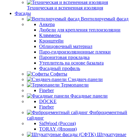
Техническая и вспененная изоляция
Фасады
Вентилируемый фасад
Анкера
Дюбели для крепления теплоизоляции
Кляммеры
Кронштейн
Облицовочный материал
Паро-гидроизоляционные пленки
Паронитовая прокладка
Утеплитель на основе базальта
Фасадный профиль
Софиты
Сэндвич-панели
Термопанели
Fineber
Фасадные панели
DÖCKE
Fineber
Фиброцементный
сайдинг
SidWood (Россия)
TORAY (Япония)
Штукатурные