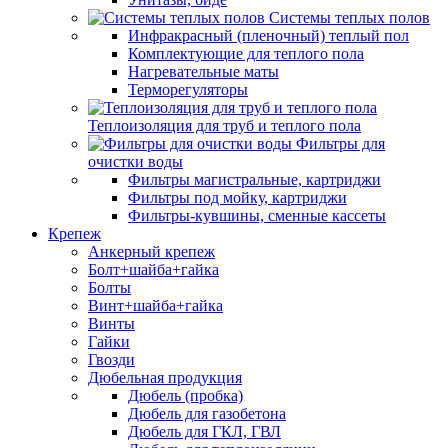
Системы теплых полов
Инфракрасный (пленочный) теплый пол
Комплектующие для теплого пола
Нагревательные маты
Терморегуляторы
Теплоизоляция для труб и теплого пола
Фильтры для
очистки воды
Фильтры магистральные, картриджи
Фильтры под мойку, картриджи
Фильтры-кувшины, сменные кассеты
Крепеж
Анкерный крепеж
Болт+шайба+гайка
Болты
Винт+шайба+гайка
Винты
Гайки
Гвозди
Дюбельная продукция
Дюбель (пробка)
Дюбель для газобетона
Дюбель для ГКЛ, ГВЛ