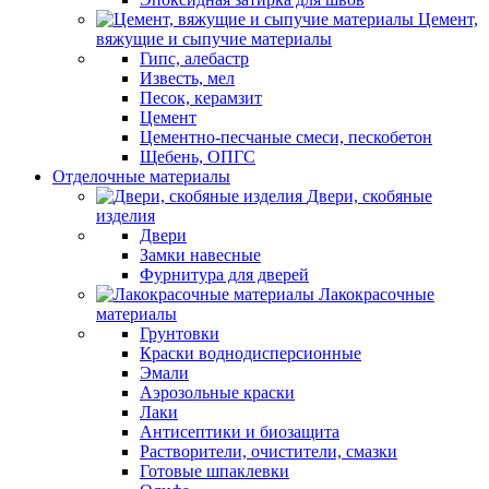
Цемент,
вяжущие и сыпучие материалы
Гипс, алебастр
Известь, мел
Песок, керамзит
Цемент
Цементно-песчаные смеси, пескобетон
Щебень, ОПГС
Отделочные материалы
Двери, скобяные
изделия
Двери
Замки навесные
Фурнитура для дверей
Лакокрасочные
материалы
Грунтовки
Краски воднодисперсионные
Эмали
Аэрозольные краски
Лаки
Антисептики и биозащита
Растворители, очистители, смазки
Готовые шпаклевки