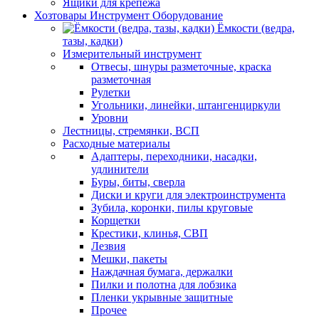
Ящики для крепежа
Хозтовары Инструмент Оборудование
Ёмкости (ведра,
тазы, кадки)
Измерительный инструмент
Отвесы, шнуры разметочные, краска
разметочная
Рулетки
Угольники, линейки, штангенциркули
Уровни
Лестницы, стремянки, ВСП
Расходные материалы
Адаптеры, переходники, насадки,
удлинители
Буры, биты, сверла
Диски и круги для электроинструмента
Зубила, коронки, пилы круговые
Корщетки
Крестики, клинья, СВП
Лезвия
Мешки, пакеты
Наждачная бумага, держалки
Пилки и полотна для лобзика
Пленки укрывные защитные
Прочее