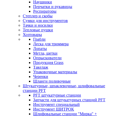
Наушники
Перчатки и рукавицы
Респираторы
Степлер и скобы
Сумки для инструментов
Тачки и носилки
Тепловые пушки
Хозтовары
Грабли
Леска для триммера
Лопаты
Метла, щетки
Опрыскиватели
Продукция Grass
Такелаж
Упаковочные материалы
Черенки
Шланги поливочные
Штукатурные, шпаклевочные, шлифовальные
станции PFT
PFT штукатурные станции
Запчасти для штукатурных станций PFT
Инструмент специальный
Инструмент ШИТРОК
Шлифовальные станции "Мирка" +