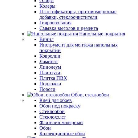
Олифа
Колеры
Пластификаторы, противоморозные
добавки, стеклоочистители
Гидроизоляция
Смывка высолов и цемента
Напольные покрытия
Винил
Инструмент для монтажа напольных
покрытий
Ковролин
Ламинат
Линолеум
Плинтуса
Плитка ПВХ
Подложка
Пороги
Обои, стеклообои
Клей для обоев
Обои под покраску
Стеклообои
Стеклохолст
Флизелин малярный
Обои
Коллекционные обои