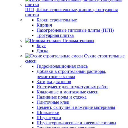
ПГП, блоки строительные, кирпич, тротуарная
плитка
Блоки строительные
Кирпич
Пазогребневые гипсовые плиты (ПГП)
Тротуарная плитка
Пиломатериалы
Брус
Доска
Сухие строительные
смеси
Гидроизоляционная смесь
Добавки в строительный растворы,
ремонтные составы
Затирка для швов
Инструмент для штукатурных работ
Кладочные и монтажные смеси
Наливные полы и стяжка
Плиточные клеи
Цемент, сыпучие и вяжущие материалы
Шпаклевки
Штукатурки
Штукатурно-клеевые и клеевые составы
Эпоксидная затирка для швов