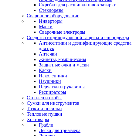
Скребки для расшивки швов затирки
Стеклорезы
Сварочное оборудование
Инверторы
Маски
Сварочные электроды
Средства индивидуальной защиты и спецодежда
Антисептики и дезинфицирующие средства
для рук
Аптечки
Жилеты, комбинезоны
Защитные очки и маски
Каски
Наколенники
Наушники
Перчатки и рукавицы
Респираторы
Степлер и скобы
Сумки для инструментов
Тачки и носилки
Тепловые пушки
Хозтовары
Грабли
Леска для триммера
Лопаты