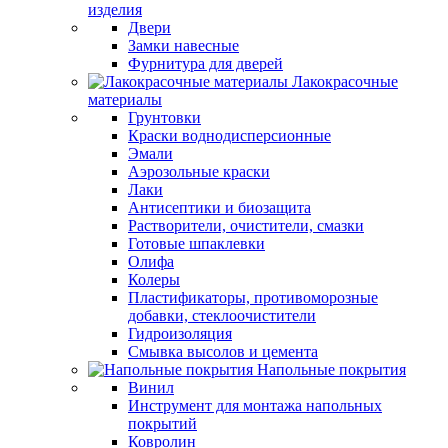
изделия
Двери
Замки навесные
Фурнитура для дверей
Лакокрасочные
материалы
Грунтовки
Краски воднодисперсионные
Эмали
Аэрозольные краски
Лаки
Антисептики и биозащита
Растворители, очистители, смазки
Готовые шпаклевки
Олифа
Колеры
Пластификаторы, противоморозные
добавки, стеклоочистители
Гидроизоляция
Смывка высолов и цемента
Напольные покрытия
Винил
Инструмент для монтажа напольных
покрытий
Ковролин