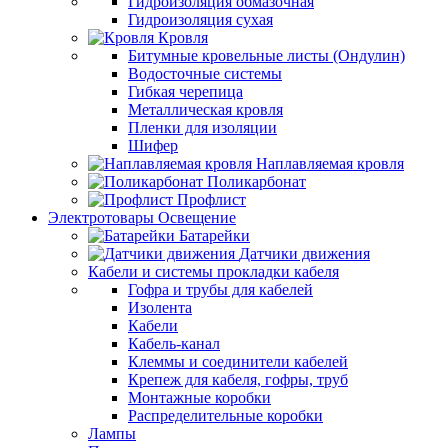
Гидроизоляция обмазочная
Гидроизоляция сухая
Кровля
Битумные кровельные листы (Ондулин)
Водосточные системы
Гибкая черепица
Металлическая кровля
Пленки для изоляции
Шифер
Наплавляемая кровля
Поликарбонат
Профлист
Электротовары Освещение
Батарейки
Датчики движения
Кабели и системы прокладки кабеля
Гофра и трубы для кабелей
Изолента
Кабели
Кабель-канал
Клеммы и соединители кабелей
Крепеж для кабеля, гофры, труб
Монтажные коробки
Распределительные коробки
Лампы