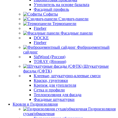
Утеплитель на основе базальта
Фасадный профиль
Софиты
Сэндвич-панели
Термопанели
Fineber
Фасадные панели
DÖCKE
Fineber
Фиброцементный
сайдинг
SidWood (Россия)
TORAY (Япония)
Штукатурные
фасады (СФТК)
Клеевые, штукатурно-клеевые смеси
Краски, грунтовки
Крепеж для утеплителя
Сетка и профили
Теплоизоляция для фасада
Фасадные штукатурки
Кровля и Гидроизоляция
Гидроизоляция
сухая/обмазочная