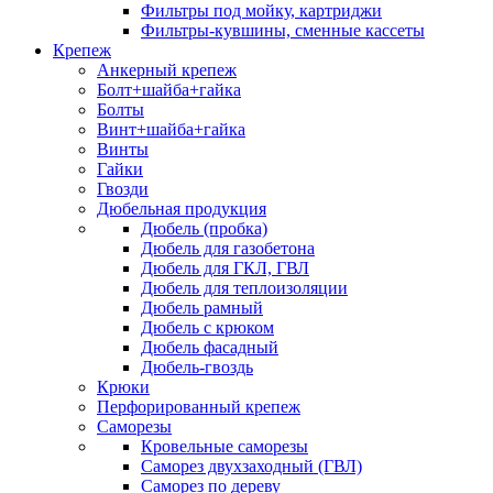
Фильтры под мойку, картриджи
Фильтры-кувшины, сменные кассеты
Крепеж
Анкерный крепеж
Болт+шайба+гайка
Болты
Винт+шайба+гайка
Винты
Гайки
Гвозди
Дюбельная продукция
Дюбель (пробка)
Дюбель для газобетона
Дюбель для ГКЛ, ГВЛ
Дюбель для теплоизоляции
Дюбель рамный
Дюбель с крюком
Дюбель фасадный
Дюбель-гвоздь
Крюки
Перфорированный крепеж
Саморезы
Кровельные саморезы
Саморез двухзаходный (ГВЛ)
Саморез по дереву