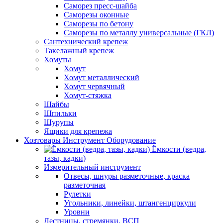
Саморез пресс-шайба
Саморезы оконные
Саморезы по бетону
Саморезы по металлу универсальные (ГКЛ)
Сантехнический крепеж
Такелажный крепеж
Хомуты
Хомут
Хомут металлический
Хомут червячный
Хомут-стяжка
Шайбы
Шпильки
Шурупы
Ящики для крепежа
Хозтовары Инструмент Оборудование
Ёмкости (ведра,
тазы, кадки)
Измерительный инструмент
Отвесы, шнуры разметочные, краска
разметочная
Рулетки
Угольники, линейки, штангенциркули
Уровни
Лестницы, стремянки, ВСП