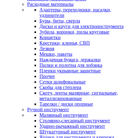
Расходные материалы
Адаптеры, переходники, насадки,
удлинители
Буры, биты, сверла
Диски и круги для электроинструмента
Зубила, коронки, пилы круговые
Корщетки
Крестики, клинья, СВП
Лезвия
Мешки, пакеты
Наждачная бумага, держалки
Пилки и полотна для лобзика
Пленки укрывные защитные
Прочее
Сетки шлифовальные
Скобы для степлера
Скотч, ленты малярные, сигнальные,
металлизированные
Тарелки / диски опорные
Ручной инструмент
Малярный инструмент
Столярно-слесарный инструмент
Ударно-рычажный инструмент
Штукатурный инструмент
Ящики для инструмента и крепежа