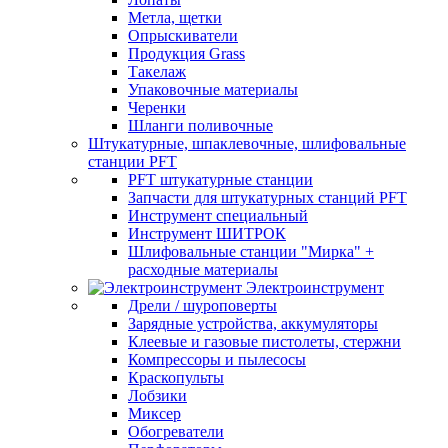
Метла, щетки
Опрыскиватели
Продукция Grass
Такелаж
Упаковочные материалы
Черенки
Шланги поливочные
Штукатурные, шпаклевочные, шлифовальные
станции PFT
PFT штукатурные станции
Запчасти для штукатурных станций PFT
Инструмент специальный
Инструмент ШИТРОК
Шлифовальные станции "Мирка" +
расходные материалы
Электроинструмент
Дрели / шуроповерты
Зарядные устройства, аккумуляторы
Клеевые и газовые пистолеты, стержни
Компрессоры и пылесосы
Краскопульты
Лобзики
Миксер
Обогреватели