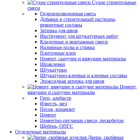
Сухие строительные
смеси
Гидроизоляционная смесь
Добавки в строительный растворы,
ремонтные составы
Затирка для швов
Инструмент для штукатурных работ
Кладочные и монтажные смеси
Наливные полы и стяжка
Плиточные клеи
Цемент, сыпучие и вяжущие материалы
Шпаклевки
Штукатурки
Штукатурно-клеевые и клеевые составы
Эпоксидная затирка для швов
Цемент,
вяжущие и сыпучие материалы
Гипс, алебастр
Известь, мел
Песок, керамзит
Цемент
Цементно-песчаные смеси, пескобетон
Щебень, ОПГС
Отделочные материалы
Двери, скобяные