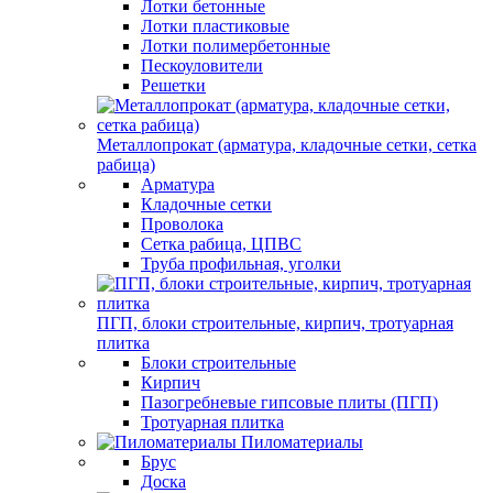
Лотки бетонные
Лотки пластиковые
Лотки полимербетонные
Пескоуловители
Решетки
Металлопрокат (арматура, кладочные сетки, сетка
рабица)
Арматура
Кладочные сетки
Проволока
Сетка рабица, ЦПВС
Труба профильная, уголки
ПГП, блоки строительные, кирпич, тротуарная
плитка
Блоки строительные
Кирпич
Пазогребневые гипсовые плиты (ПГП)
Тротуарная плитка
Пиломатериалы
Брус
Доска