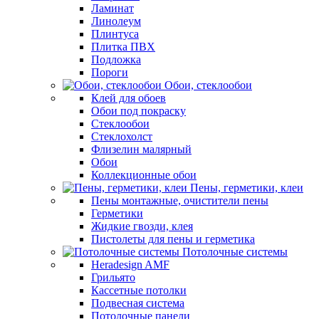
Ламинат
Линолеум
Плинтуса
Плитка ПВХ
Подложка
Пороги
Обои, стеклообои
Клей для обоев
Обои под покраску
Стеклообои
Стеклохолст
Флизелин малярный
Обои
Коллекционные обои
Пены, герметики, клеи
Пены монтажные, очистители пены
Герметики
Жидкие гвозди, клея
Пистолеты для пены и герметика
Потолочные системы
Heradesign AMF
Грильято
Кассетные потолки
Подвесная система
Потолочные панели