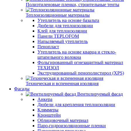
Полиэтиленовые пленки, строительные тенты
Теплоизоляционные материалы
Утеплитель на основе базальта
Дюбели для теплоизоляции
Клей для теплоизоляции
Панели TEPLOFOM
Напыляемый утеплитель
Пенопласт
Утеплитель на основе кварца и стекло-
штапельного волокна
Фольгированный огнезащитный материал
ТЕХИЗОЛ
Экструдированный пенополистирол (XPS)
Техническая и вспененная изоляция
Фасады
Вентилируемый фасад
Анкера
Дюбели для крепления теплоизоляции
Кляммеры
Кронштейн
Облицовочный материал
Паро-гидроизоляционные пленки
Паронитовая прокладка