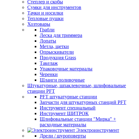
Степлер и скобы
Сумки для инструментов
Тачки и носилки
Тепловые пушки
Хозтовары
Грабли
Леска для триммера
Лопаты
Метла, щетки
Опрыскиватели
Продукция Grass
Такелаж
Упаковочные материалы
Черенки
Шланги поливочные
Штукатурные, шпаклевочные, шлифовальные
станции PFT
PFT штукатурные станции
Запчасти для штукатурных станций PFT
Инструмент специальный
Инструмент ШИТРОК
Шлифовальные станции "Мирка" +
расходные материалы
Электроинструмент
Дрели / шуроповерты