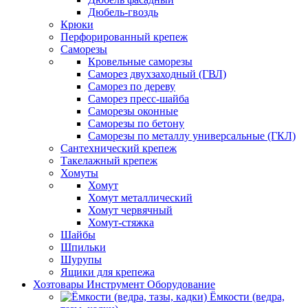
Дюбель-гвоздь
Крюки
Перфорированный крепеж
Саморезы
Кровельные саморезы
Саморез двухзаходный (ГВЛ)
Саморез по дереву
Саморез пресс-шайба
Саморезы оконные
Саморезы по бетону
Саморезы по металлу универсальные (ГКЛ)
Сантехнический крепеж
Такелажный крепеж
Хомуты
Хомут
Хомут металлический
Хомут червячный
Хомут-стяжка
Шайбы
Шпильки
Шурупы
Ящики для крепежа
Хозтовары Инструмент Оборудование
Ёмкости (ведра,