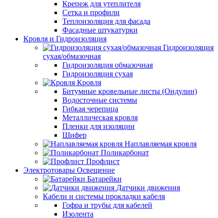
Крепеж для утеплителя
Сетка и профили
Теплоизоляция для фасада
Фасадные штукатурки
Кровля и Гидроизоляция
Гидроизоляция
сухая/обмазочная
Гидроизоляция обмазочная
Гидроизоляция сухая
Кровля
Битумные кровельные листы (Ондулин)
Водосточные системы
Гибкая черепица
Металлическая кровля
Пленки для изоляции
Шифер
Наплавляемая кровля
Поликарбонат
Профлист
Электротовары Освещение
Батарейки
Датчики движения
Кабели и системы прокладки кабеля
Гофра и трубы для кабелей
Изолента