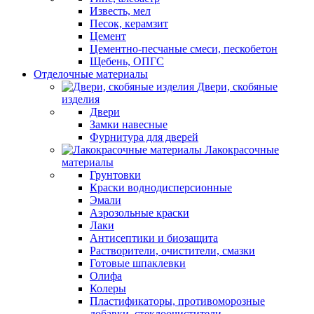
Известь, мел
Песок, керамзит
Цемент
Цементно-песчаные смеси, пескобетон
Щебень, ОПГС
Отделочные материалы
Двери, скобяные
изделия
Двери
Замки навесные
Фурнитура для дверей
Лакокрасочные
материалы
Грунтовки
Краски воднодисперсионные
Эмали
Аэрозольные краски
Лаки
Антисептики и биозащита
Растворители, очистители, смазки
Готовые шпаклевки
Олифа
Колеры
Пластификаторы, противоморозные
добавки, стеклоочистители