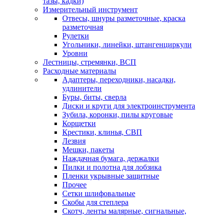
тазы, кадки)
Измерительный инструмент
Отвесы, шнуры разметочные, краска
разметочная
Рулетки
Угольники, линейки, штангенциркули
Уровни
Лестницы, стремянки, ВСП
Расходные материалы
Адаптеры, переходники, насадки,
удлинители
Буры, биты, сверла
Диски и круги для электроинструмента
Зубила, коронки, пилы круговые
Корщетки
Крестики, клинья, СВП
Лезвия
Мешки, пакеты
Наждачная бумага, держалки
Пилки и полотна для лобзика
Пленки укрывные защитные
Прочее
Сетки шлифовальные
Скобы для степлера
Скотч, ленты малярные, сигнальные,