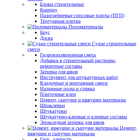
Блоки строительные
Кирпич
Пазогребневые гипсовые плиты (ПГП)
Тротуарная плитка
Пиломатериалы
Брус
Доска
Сухие строительные
смеси
Гидроизоляционная смесь
Добавки в строительный растворы,
ремонтные составы
Затирка для швов
Инструмент для штукатурных работ
Кладочные и монтажные смеси
Наливные полы и стяжка
Плиточные клеи
Цемент, сыпучие и вяжущие материалы
Шпаклевки
Штукатурки
Штукатурно-клеевые и клеевые составы
Эпоксидная затирка для швов
Цемент,
вяжущие и сыпучие материалы
Гипс, алебастр