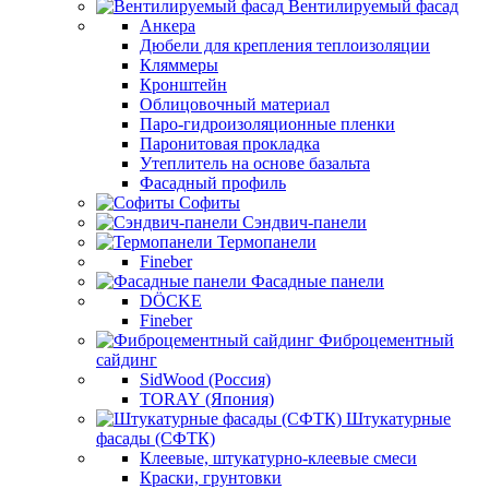
Вентилируемый фасад
Анкера
Дюбели для крепления теплоизоляции
Кляммеры
Кронштейн
Облицовочный материал
Паро-гидроизоляционные пленки
Паронитовая прокладка
Утеплитель на основе базальта
Фасадный профиль
Софиты
Сэндвич-панели
Термопанели
Fineber
Фасадные панели
DÖCKE
Fineber
Фиброцементный
сайдинг
SidWood (Россия)
TORAY (Япония)
Штукатурные
фасады (СФТК)
Клеевые, штукатурно-клеевые смеси
Краски, грунтовки