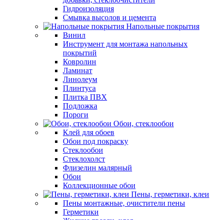
Гидроизоляция
Смывка высолов и цемента
Напольные покрытия
Винил
Инструмент для монтажа напольных
покрытий
Ковролин
Ламинат
Линолеум
Плинтуса
Плитка ПВХ
Подложка
Пороги
Обои, стеклообои
Клей для обоев
Обои под покраску
Стеклообои
Стеклохолст
Флизелин малярный
Обои
Коллекционные обои
Пены, герметики, клеи
Пены монтажные, очистители пены
Герметики