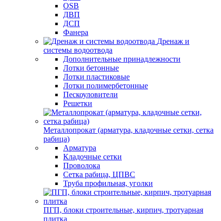
OSB
ДВП
ДСП
Фанера
Дренаж и
системы водоотвода
Дополнительные принадлежности
Лотки бетонные
Лотки пластиковые
Лотки полимербетонные
Пескоуловители
Решетки
Металлопрокат (арматура, кладочные сетки, сетка
рабица)
Арматура
Кладочные сетки
Проволока
Сетка рабица, ЦПВС
Труба профильная, уголки
ПГП, блоки строительные, кирпич, тротуарная
плитка