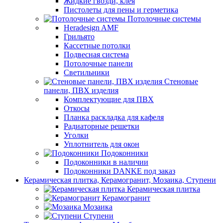
Жидкие гвозди, клея
Пистолеты для пены и герметика
Потолочные системы
Heradesign AMF
Грильято
Кассетные потолки
Подвесная система
Потолочные панели
Светильники
Стеновые
панели, ПВХ изделия
Комплектующие для ПВХ
Откосы
Планка раскладка для кафеля
Радиаторные решетки
Уголки
Уплотнитель для окон
Подоконники
Подоконники в наличии
Подоконники DANKE под заказ
Керамическая плитка, Керамогранит, Мозаика, Ступени
Керамическая плитка
Керамогранит
Мозаика
Ступени