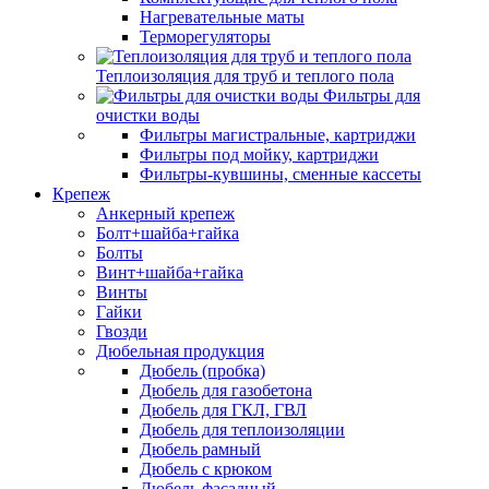
Нагревательные маты
Терморегуляторы
Теплоизоляция для труб и теплого пола
Фильтры для
очистки воды
Фильтры магистральные, картриджи
Фильтры под мойку, картриджи
Фильтры-кувшины, сменные кассеты
Крепеж
Анкерный крепеж
Болт+шайба+гайка
Болты
Винт+шайба+гайка
Винты
Гайки
Гвозди
Дюбельная продукция
Дюбель (пробка)
Дюбель для газобетона
Дюбель для ГКЛ, ГВЛ
Дюбель для теплоизоляции
Дюбель рамный
Дюбель с крюком
Дюбель фасадный