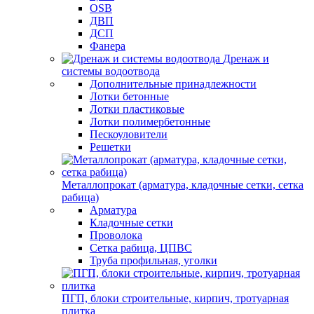
OSB
ДВП
ДСП
Фанера
Дренаж и
системы водоотвода
Дополнительные принадлежности
Лотки бетонные
Лотки пластиковые
Лотки полимербетонные
Пескоуловители
Решетки
Металлопрокат (арматура, кладочные сетки, сетка
рабица)
Арматура
Кладочные сетки
Проволока
Сетка рабица, ЦПВС
Труба профильная, уголки
ПГП, блоки строительные, кирпич, тротуарная
плитка