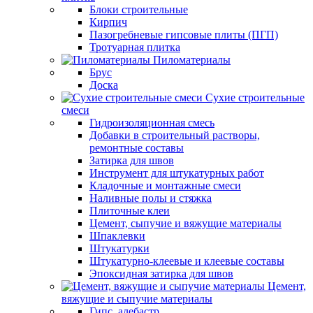
Блоки строительные
Кирпич
Пазогребневые гипсовые плиты (ПГП)
Тротуарная плитка
Пиломатериалы
Брус
Доска
Сухие строительные
смеси
Гидроизоляционная смесь
Добавки в строительный растворы,
ремонтные составы
Затирка для швов
Инструмент для штукатурных работ
Кладочные и монтажные смеси
Наливные полы и стяжка
Плиточные клеи
Цемент, сыпучие и вяжущие материалы
Шпаклевки
Штукатурки
Штукатурно-клеевые и клеевые составы
Эпоксидная затирка для швов
Цемент,
вяжущие и сыпучие материалы
Гипс, алебастр