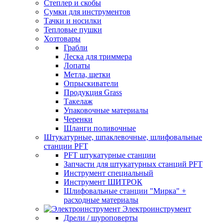
Степлер и скобы
Сумки для инструментов
Тачки и носилки
Тепловые пушки
Хозтовары
Грабли
Леска для триммера
Лопаты
Метла, щетки
Опрыскиватели
Продукция Grass
Такелаж
Упаковочные материалы
Черенки
Шланги поливочные
Штукатурные, шпаклевочные, шлифовальные
станции PFT
PFT штукатурные станции
Запчасти для штукатурных станций PFT
Инструмент специальный
Инструмент ШИТРОК
Шлифовальные станции "Мирка" +
расходные материалы
Электроинструмент
Дрели / шуроповерты