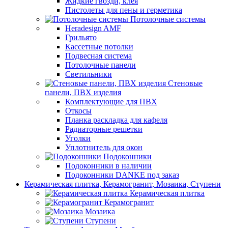
Жидкие гвозди, клея
Пистолеты для пены и герметика
Потолочные системы
Heradesign AMF
Грильято
Кассетные потолки
Подвесная система
Потолочные панели
Светильники
Стеновые
панели, ПВХ изделия
Комплектующие для ПВХ
Откосы
Планка раскладка для кафеля
Радиаторные решетки
Уголки
Уплотнитель для окон
Подоконники
Подоконники в наличии
Подоконники DANKE под заказ
Керамическая плитка, Керамогранит, Мозаика, Ступени
Керамическая плитка
Керамогранит
Мозаика
Ступени