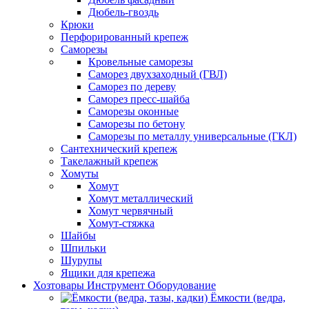
Дюбель-гвоздь
Крюки
Перфорированный крепеж
Саморезы
Кровельные саморезы
Саморез двухзаходный (ГВЛ)
Саморез по дереву
Саморез пресс-шайба
Саморезы оконные
Саморезы по бетону
Саморезы по металлу универсальные (ГКЛ)
Сантехнический крепеж
Такелажный крепеж
Хомуты
Хомут
Хомут металлический
Хомут червячный
Хомут-стяжка
Шайбы
Шпильки
Шурупы
Ящики для крепежа
Хозтовары Инструмент Оборудование
Ёмкости (ведра,