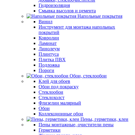
Гидроизоляция
Смывка высолов и цемента
Напольные покрытия
Винил
Инструмент для монтажа напольных
покрытий
Ковролин
Ламинат
Линолеум
Плинтуса
Плитка ПВХ
Подложка
Пороги
Обои, стеклообои
Клей для обоев
Обои под покраску
Стеклообои
Стеклохолст
Флизелин малярный
Обои
Коллекционные обои
Пены, герметики, клеи
Пены монтажные, очистители пены
Герметики