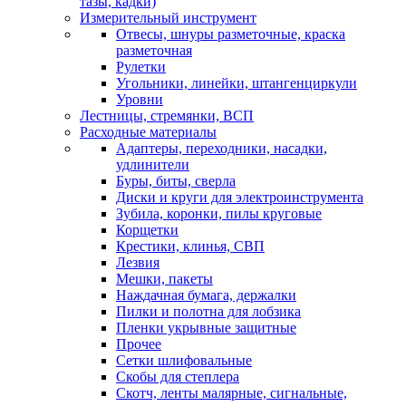
тазы, кадки)
Измерительный инструмент
Отвесы, шнуры разметочные, краска
разметочная
Рулетки
Угольники, линейки, штангенциркули
Уровни
Лестницы, стремянки, ВСП
Расходные материалы
Адаптеры, переходники, насадки,
удлинители
Буры, биты, сверла
Диски и круги для электроинструмента
Зубила, коронки, пилы круговые
Корщетки
Крестики, клинья, СВП
Лезвия
Мешки, пакеты
Наждачная бумага, держалки
Пилки и полотна для лобзика
Пленки укрывные защитные
Прочее
Сетки шлифовальные
Скобы для степлера
Скотч, ленты малярные, сигнальные,