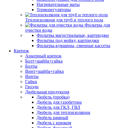
Нагревательные маты
Терморегуляторы
Теплоизоляция для труб и теплого пола
Фильтры для
очистки воды
Фильтры магистральные, картриджи
Фильтры под мойку, картриджи
Фильтры-кувшины, сменные кассеты
Крепеж
Анкерный крепеж
Болт+шайба+гайка
Болты
Винт+шайба+гайка
Винты
Гайки
Гвозди
Дюбельная продукция
Дюбель (пробка)
Дюбель для газобетона
Дюбель для ГКЛ, ГВЛ
Дюбель для теплоизоляции
Дюбель рамный
Дюбель с крюком
Дюбель фасадный