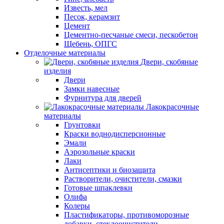
Известь, мел
Песок, керамзит
Цемент
Цементно-песчаные смеси, пескобетон
Щебень, ОПГС
Отделочные материалы
Двери, скобяные
изделия
Двери
Замки навесные
Фурнитура для дверей
Лакокрасочные
материалы
Грунтовки
Краски воднодисперсионные
Эмали
Аэрозольные краски
Лаки
Антисептики и биозащита
Растворители, очистители, смазки
Готовые шпаклевки
Олифа
Колеры
Пластификаторы, противоморозные
добавки, стеклоочистители