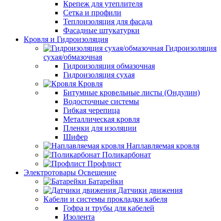
Крепеж для утеплителя
Сетка и профили
Теплоизоляция для фасада
Фасадные штукатурки
Кровля и Гидроизоляция
Гидроизоляция
сухая/обмазочная
Гидроизоляция обмазочная
Гидроизоляция сухая
Кровля
Битумные кровельные листы (Ондулин)
Водосточные системы
Гибкая черепица
Металлическая кровля
Пленки для изоляции
Шифер
Наплавляемая кровля
Поликарбонат
Профлист
Электротовары Освещение
Батарейки
Датчики движения
Кабели и системы прокладки кабеля
Гофра и трубы для кабелей
Изолента