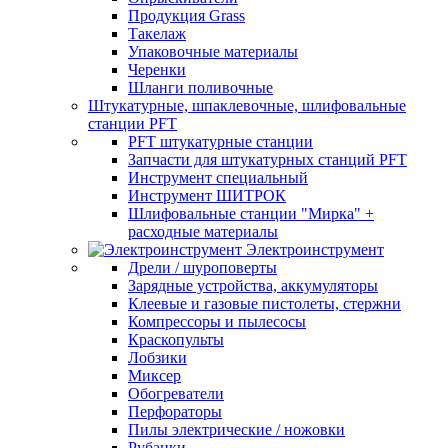
Продукция Grass
Такелаж
Упаковочные материалы
Черенки
Шланги поливочные
Штукатурные, шпаклевочные, шлифовальные
станции PFT
PFT штукатурные станции
Запчасти для штукатурных станций PFT
Инструмент специальный
Инструмент ШИТРОК
Шлифовальные станции "Мирка" +
расходные материалы
Электроинструмент
Дрели / шуроповерты
Зарядные устройства, аккумуляторы
Клеевые и газовые пистолеты, стержни
Компрессоры и пылесосы
Краскопульты
Лобзики
Миксер
Обогреватели
Перфораторы
Пилы электрические / ножовки
Рубанки