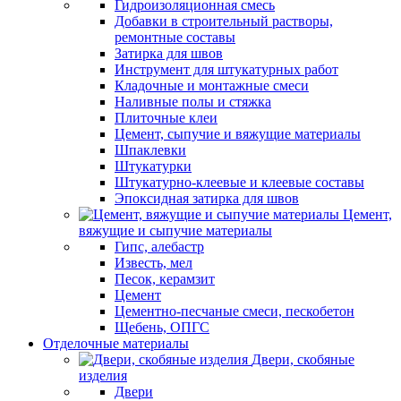
Гидроизоляционная смесь
Добавки в строительный растворы,
ремонтные составы
Затирка для швов
Инструмент для штукатурных работ
Кладочные и монтажные смеси
Наливные полы и стяжка
Плиточные клеи
Цемент, сыпучие и вяжущие материалы
Шпаклевки
Штукатурки
Штукатурно-клеевые и клеевые составы
Эпоксидная затирка для швов
Цемент,
вяжущие и сыпучие материалы
Гипс, алебастр
Известь, мел
Песок, керамзит
Цемент
Цементно-песчаные смеси, пескобетон
Щебень, ОПГС
Отделочные материалы
Двери, скобяные
изделия
Двери