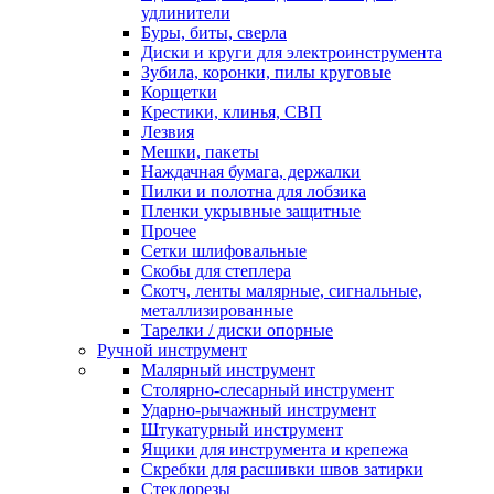
удлинители
Буры, биты, сверла
Диски и круги для электроинструмента
Зубила, коронки, пилы круговые
Корщетки
Крестики, клинья, СВП
Лезвия
Мешки, пакеты
Наждачная бумага, держалки
Пилки и полотна для лобзика
Пленки укрывные защитные
Прочее
Сетки шлифовальные
Скобы для степлера
Скотч, ленты малярные, сигнальные,
металлизированные
Тарелки / диски опорные
Ручной инструмент
Малярный инструмент
Столярно-слесарный инструмент
Ударно-рычажный инструмент
Штукатурный инструмент
Ящики для инструмента и крепежа
Скребки для расшивки швов затирки
Стеклорезы