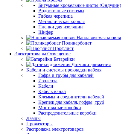
Битумные кровельные листы (Ондулин)
Водосточные системы
Гибкая черепица
Металлическая кровля
Пленки для изоляции
Шифер
Наплавляемая кровля
Поликарбонат
Профлист
Электротовары Освещение
Батарейки
Датчики движения
Кабели и системы прокладки кабеля
Гофра и трубы для кабелей
Изолента
Кабели
Кабель-канал
Клеммы и соединители кабелей
Крепеж для кабеля, гофры, труб
Монтажные коробки
Распределительные коробки
Лампы
Прожекторы
Распродажа электротоваров