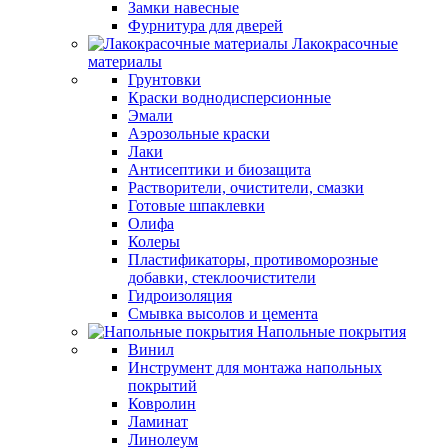
Замки навесные
Фурнитура для дверей
Лакокрасочные
материалы
Грунтовки
Краски воднодисперсионные
Эмали
Аэрозольные краски
Лаки
Антисептики и биозащита
Растворители, очистители, смазки
Готовые шпаклевки
Олифа
Колеры
Пластификаторы, противоморозные
добавки, стеклоочистители
Гидроизоляция
Смывка высолов и цемента
Напольные покрытия
Винил
Инструмент для монтажа напольных
покрытий
Ковролин
Ламинат
Линолеум