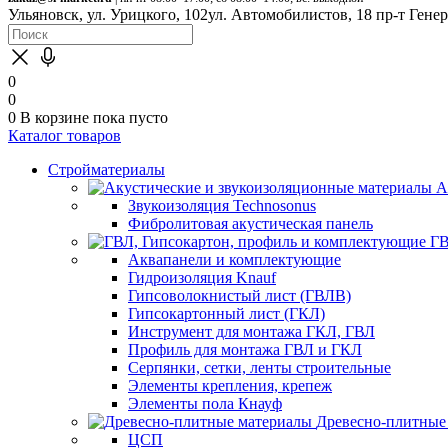
Ульяновск, ул. Урицкого, 102
ул. Автомобилистов, 18
пр-т Гене
0
0
0
В корзине
пока пусто
Каталог товаров
Стройматериалы
А
Звукоизоляция Technosonus
Фибролитовая акустическая панель
ГВ
Аквапанели и комплектующие
Гидроизоляция Knauf
Гипсоволокнистый лист (ГВЛВ)
Гипсокартонный лист (ГКЛ)
Инструмент для монтажа ГКЛ, ГВЛ
Профиль для монтажа ГВЛ и ГКЛ
Серпянки, сетки, ленты строительные
Элементы крепления, крепеж
Элементы пола Кнауф
Древесно-плитные
ЦСП