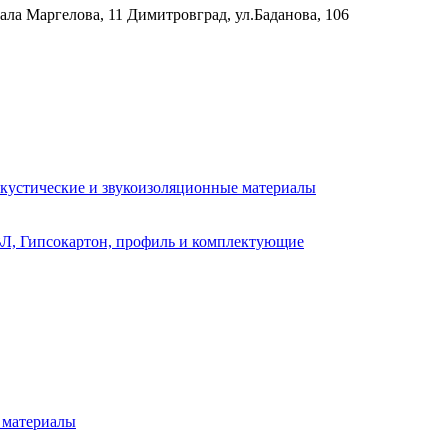
рала Маргелова, 11
Димитровград, ул.Баданова, 106
кустические и звукоизоляционные материалы
Л, Гипсокартон, профиль и комплектующие
 материалы