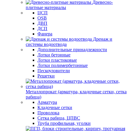
Древесно-
плитные материалы
ЦСП
OSB
ДВП
ДСП
Фанера
Дренаж и
системы водоотвода
Дополнительные принадлежности
Лотки бетонные
Лотки пластиковые
Лотки полимербетонные
Пескоуловители
Решетки
Металлопрокат (арматура, кладочные сетки, сетка
рабица)
Арматура
Кладочные сетки
Проволока
Сетка рабица, ЦПВС
Труба профильная, уголки