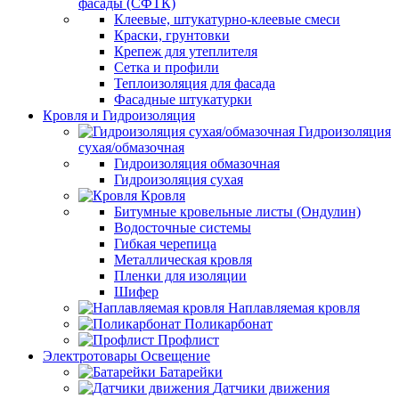
фасады (СФТК)
Клеевые, штукатурно-клеевые смеси
Краски, грунтовки
Крепеж для утеплителя
Сетка и профили
Теплоизоляция для фасада
Фасадные штукатурки
Кровля и Гидроизоляция
Гидроизоляция
сухая/обмазочная
Гидроизоляция обмазочная
Гидроизоляция сухая
Кровля
Битумные кровельные листы (Ондулин)
Водосточные системы
Гибкая черепица
Металлическая кровля
Пленки для изоляции
Шифер
Наплавляемая кровля
Поликарбонат
Профлист
Электротовары Освещение
Батарейки
Датчики движения