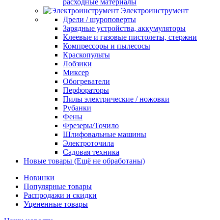
расходные материалы
Электроинструмент
Дрели / шуроповерты
Зарядные устройства, аккумуляторы
Клеевые и газовые пистолеты, стержни
Компрессоры и пылесосы
Краскопульты
Лобзики
Миксер
Обогреватели
Перфораторы
Пилы электрические / ножовки
Рубанки
Фены
Фрезеры/Точило
Шлифовальные машины
Электроточила
Садовая техника
Новые товары (Ещё не обработаны)
Новинки
Популярные товары
Распродажи и скидки
Уцененные товары