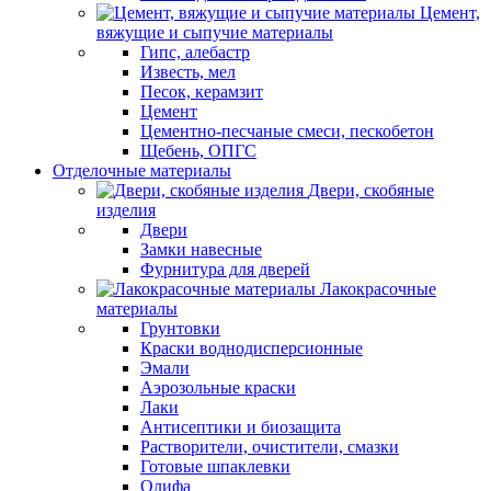
Цемент,
вяжущие и сыпучие материалы
Гипс, алебастр
Известь, мел
Песок, керамзит
Цемент
Цементно-песчаные смеси, пескобетон
Щебень, ОПГС
Отделочные материалы
Двери, скобяные
изделия
Двери
Замки навесные
Фурнитура для дверей
Лакокрасочные
материалы
Грунтовки
Краски воднодисперсионные
Эмали
Аэрозольные краски
Лаки
Антисептики и биозащита
Растворители, очистители, смазки
Готовые шпаклевки
Олифа