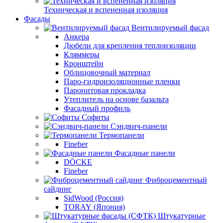
Техническая и вспененная изоляция
Фасады
Вентилируемый фасад
Анкера
Дюбели для крепления теплоизоляции
Кляммеры
Кронштейн
Облицовочный материал
Паро-гидроизоляционные пленки
Паронитовая прокладка
Утеплитель на основе базальта
Фасадный профиль
Софиты
Сэндвич-панели
Термопанели
Fineber
Фасадные панели
DÖCKE
Fineber
Фиброцементный
сайдинг
SidWood (Россия)
TORAY (Япония)
Штукатурные