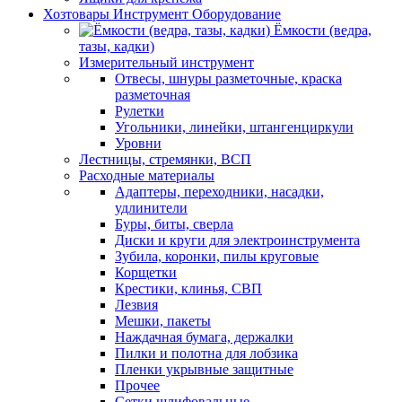
Хозтовары Инструмент Оборудование
Ёмкости (ведра,
тазы, кадки)
Измерительный инструмент
Отвесы, шнуры разметочные, краска
разметочная
Рулетки
Угольники, линейки, штангенциркули
Уровни
Лестницы, стремянки, ВСП
Расходные материалы
Адаптеры, переходники, насадки,
удлинители
Буры, биты, сверла
Диски и круги для электроинструмента
Зубила, коронки, пилы круговые
Корщетки
Крестики, клинья, СВП
Лезвия
Мешки, пакеты
Наждачная бумага, держалки
Пилки и полотна для лобзика
Пленки укрывные защитные
Прочее
Сетки шлифовальные