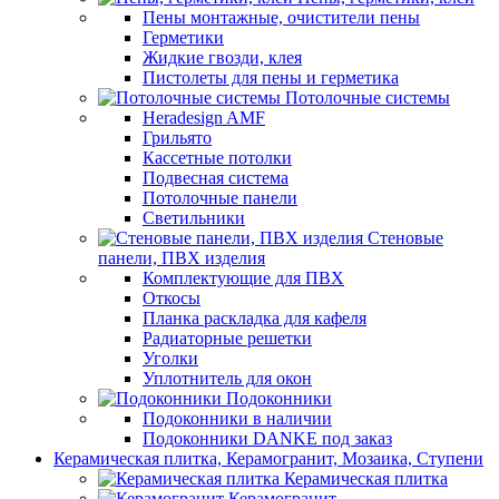
Пены монтажные, очистители пены
Герметики
Жидкие гвозди, клея
Пистолеты для пены и герметика
Потолочные системы
Heradesign AMF
Грильято
Кассетные потолки
Подвесная система
Потолочные панели
Светильники
Стеновые
панели, ПВХ изделия
Комплектующие для ПВХ
Откосы
Планка раскладка для кафеля
Радиаторные решетки
Уголки
Уплотнитель для окон
Подоконники
Подоконники в наличии
Подоконники DANKE под заказ
Керамическая плитка, Керамогранит, Мозаика, Ступени
Керамическая плитка
Керамогранит