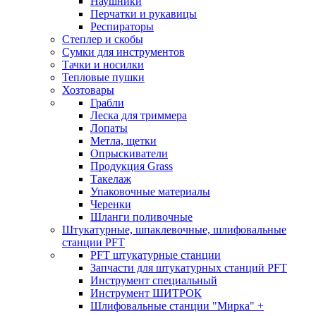
Наушники
Перчатки и рукавицы
Респираторы
Степлер и скобы
Сумки для инструментов
Тачки и носилки
Тепловые пушки
Хозтовары
Грабли
Леска для триммера
Лопаты
Метла, щетки
Опрыскиватели
Продукция Grass
Такелаж
Упаковочные материалы
Черенки
Шланги поливочные
Штукатурные, шпаклевочные, шлифовальные
станции PFT
PFT штукатурные станции
Запчасти для штукатурных станций PFT
Инструмент специальный
Инструмент ШИТРОК
Шлифовальные станции "Мирка" +