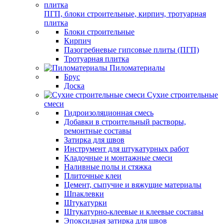
ПГП, блоки строительные, кирпич, тротуарная
плитка
Блоки строительные
Кирпич
Пазогребневые гипсовые плиты (ПГП)
Тротуарная плитка
Пиломатериалы
Брус
Доска
Сухие строительные
смеси
Гидроизоляционная смесь
Добавки в строительный растворы,
ремонтные составы
Затирка для швов
Инструмент для штукатурных работ
Кладочные и монтажные смеси
Наливные полы и стяжка
Плиточные клеи
Цемент, сыпучие и вяжущие материалы
Шпаклевки
Штукатурки
Штукатурно-клеевые и клеевые составы
Эпоксидная затирка для швов