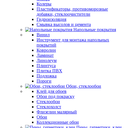
Колеры
Пластификаторы, противоморозные
добавки, стеклоочистители
Гидроизоляция
Смывка высолов и цемента
Напольные покрытия
Винил
Инструмент для монтажа напольных
покрытий
Ковролин
Ламинат
Линолеум
Плинтуса
Плитка ПВХ
Подложка
Пороги
Обои, стеклообои
Клей для обоев
Обои под покраску
Стеклообои
Стеклохолст
Флизелин малярный
Обои
Коллекционные обои
Пены, герметики, клеи