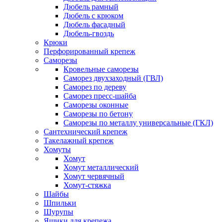
Дюбель рамный
Дюбель с крюком
Дюбель фасадный
Дюбель-гвоздь
Крюки
Перфорированный крепеж
Саморезы
Кровельные саморезы
Саморез двухзаходный (ГВЛ)
Саморез по дереву
Саморез пресс-шайба
Саморезы оконные
Саморезы по бетону
Саморезы по металлу универсальные (ГКЛ)
Сантехнический крепеж
Такелажный крепеж
Хомуты
Хомут
Хомут металлический
Хомут червячный
Хомут-стяжка
Шайбы
Шпильки
Шурупы
Ящики для крепежа