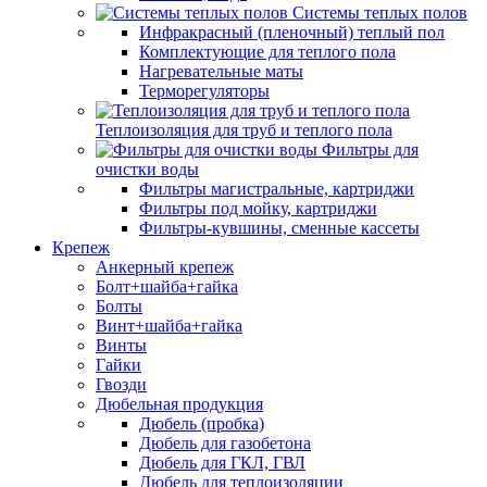
Системы теплых полов
Инфракрасный (пленочный) теплый пол
Комплектующие для теплого пола
Нагревательные маты
Терморегуляторы
Теплоизоляция для труб и теплого пола
Фильтры для
очистки воды
Фильтры магистральные, картриджи
Фильтры под мойку, картриджи
Фильтры-кувшины, сменные кассеты
Крепеж
Анкерный крепеж
Болт+шайба+гайка
Болты
Винт+шайба+гайка
Винты
Гайки
Гвозди
Дюбельная продукция
Дюбель (пробка)
Дюбель для газобетона
Дюбель для ГКЛ, ГВЛ
Дюбель для теплоизоляции