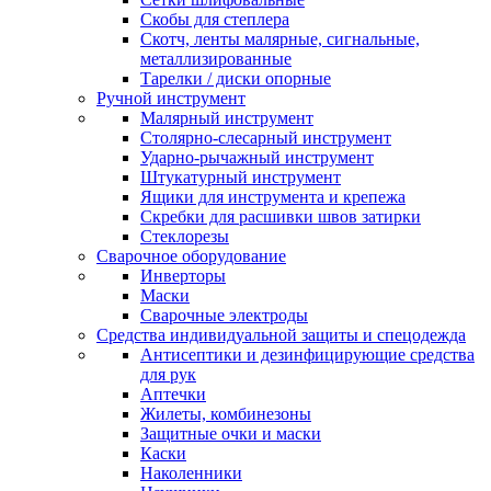
Скобы для степлера
Скотч, ленты малярные, сигнальные,
металлизированные
Тарелки / диски опорные
Ручной инструмент
Малярный инструмент
Столярно-слесарный инструмент
Ударно-рычажный инструмент
Штукатурный инструмент
Ящики для инструмента и крепежа
Скребки для расшивки швов затирки
Стеклорезы
Сварочное оборудование
Инверторы
Маски
Сварочные электроды
Средства индивидуальной защиты и спецодежда
Антисептики и дезинфицирующие средства
для рук
Аптечки
Жилеты, комбинезоны
Защитные очки и маски
Каски
Наколенники