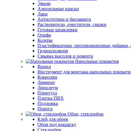
Эмали
Аэрозольные краски
Лаки
Антисептики и биозащита
Растворители, очистители, смазки
Готовые шпаклевки
Олифа
Колеры
Пластификаторы, противоморозные добавки, 
Гидроизоляция
Смывка высолов и цемента
Напольные покрытия
Винил
Инструмент для монтажа напольных покрыти
Ковролин
Ламинат
Линолеум
Плинтуса
Плитка ПВХ
Подложка
Пороги
Обои, стеклообои
Клей для обоев
Обои под покраску
Стеклообои