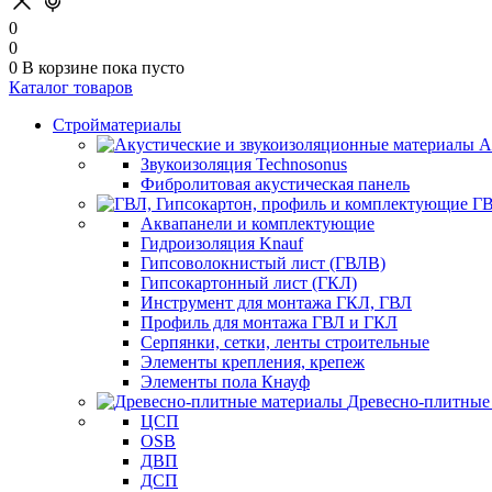
0
0
0
В корзине
пока пусто
Каталог товаров
Стройматериалы
А
Звукоизоляция Technosonus
Фибролитовая акустическая панель
ГВ
Аквапанели и комплектующие
Гидроизоляция Knauf
Гипсоволокнистый лист (ГВЛВ)
Гипсокартонный лист (ГКЛ)
Инструмент для монтажа ГКЛ, ГВЛ
Профиль для монтажа ГВЛ и ГКЛ
Серпянки, сетки, ленты строительные
Элементы крепления, крепеж
Элементы пола Кнауф
Древесно-плитные
ЦСП
OSB
ДВП
ДСП