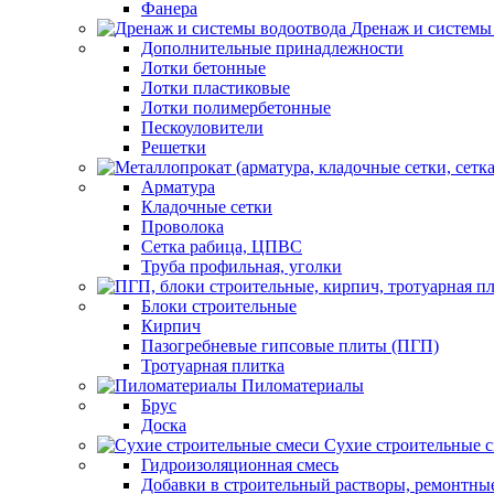
Фанера
Дренаж и системы
Дополнительные принадлежности
Лотки бетонные
Лотки пластиковые
Лотки полимербетонные
Пескоуловители
Решетки
Арматура
Кладочные сетки
Проволока
Сетка рабица, ЦПВС
Труба профильная, уголки
Блоки строительные
Кирпич
Пазогребневые гипсовые плиты (ПГП)
Тротуарная плитка
Пиломатериалы
Брус
Доска
Сухие строительные 
Гидроизоляционная смесь
Добавки в строительный растворы, ремонтны