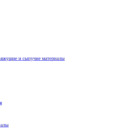
вяжущие и сыпучие материалы
я
иалы