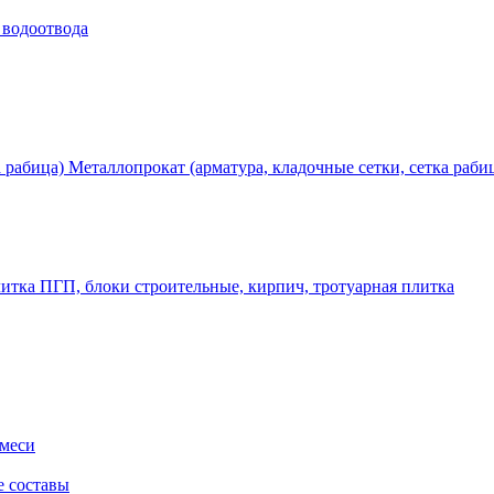
 водоотвода
Металлопрокат (арматура, кладочные сетки, сетка раби
ПГП, блоки строительные, кирпич, тротуарная плитка
смеси
е составы