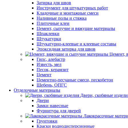
Затирка для швов
Инструмент для штукатурных работ
Кладочные и монтажные смеси
Наливные полы и стяжка
Плиточные клеи
Цемент, сыпучие и вяжущие материалы
Шпаклевки
Штукатурки
Штукатурно-клеевые и клеевые составы
Эпоксидная затирка для швов
Цемент, 
Гипс, алебастр
Известь, мел
Песок, керамзит
Цемент
Цементно-песчаные смеси, пескобетон
Щебень, ОПГС
Отделочные материалы
Двери, скобяные издели
Двери
Замки навесные
Фурнитура для дверей
Лакокрасочные матер
Грунтовки
Краски воднодисперсионные