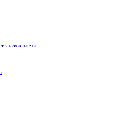
стеклоочистители
й