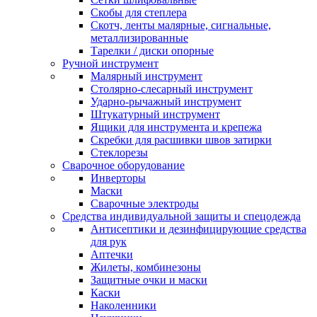
Скобы для степлера
Скотч, ленты малярные, сигнальные,
металлизированные
Тарелки / диски опорные
Ручной инструмент
Малярный инструмент
Столярно-слесарный инструмент
Ударно-рычажный инструмент
Штукатурный инструмент
Ящики для инструмента и крепежа
Скребки для расшивки швов затирки
Стеклорезы
Сварочное оборудование
Инверторы
Маски
Сварочные электроды
Средства индивидуальной защиты и спецодежда
Антисептики и дезинфицирующие средства
для рук
Аптечки
Жилеты, комбинезоны
Защитные очки и маски
Каски
Наколенники