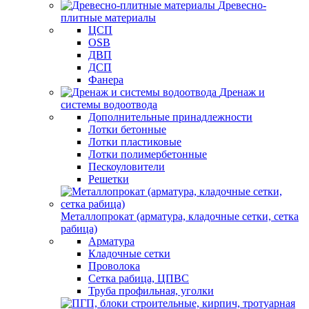
Древесно-
плитные материалы
ЦСП
OSB
ДВП
ДСП
Фанера
Дренаж и
системы водоотвода
Дополнительные принадлежности
Лотки бетонные
Лотки пластиковые
Лотки полимербетонные
Пескоуловители
Решетки
Металлопрокат (арматура, кладочные сетки, сетка
рабица)
Арматура
Кладочные сетки
Проволока
Сетка рабица, ЦПВС
Труба профильная, уголки