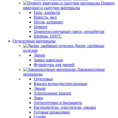
Цемент,
вяжущие и сыпучие материалы
Гипс, алебастр
Известь, мел
Песок, керамзит
Цемент
Цементно-песчаные смеси, пескобетон
Щебень, ОПГС
Отделочные материалы
Двери, скобяные
изделия
Двери
Замки навесные
Фурнитура для дверей
Лакокрасочные
материалы
Грунтовки
Краски воднодисперсионные
Эмали
Аэрозольные краски
Лаки
Антисептики и биозащита
Растворители, очистители, смазки
Готовые шпаклевки
Олифа