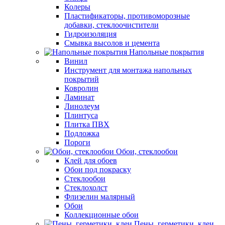
Колеры
Пластификаторы, противоморозные
добавки, стеклоочистители
Гидроизоляция
Смывка высолов и цемента
Напольные покрытия
Винил
Инструмент для монтажа напольных
покрытий
Ковролин
Ламинат
Линолеум
Плинтуса
Плитка ПВХ
Подложка
Пороги
Обои, стеклообои
Клей для обоев
Обои под покраску
Стеклообои
Стеклохолст
Флизелин малярный
Обои
Коллекционные обои
Пены, герметики, клеи