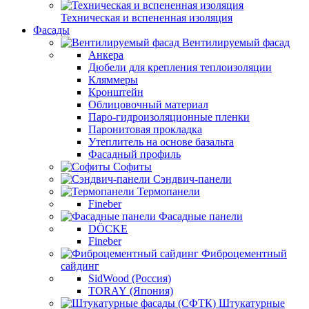
Техническая и вспененная изоляция
Фасады
Вентилируемый фасад
Анкера
Дюбели для крепления теплоизоляции
Кляммеры
Кронштейн
Облицовочный материал
Паро-гидроизоляционные пленки
Паронитовая прокладка
Утеплитель на основе базальта
Фасадный профиль
Софиты
Сэндвич-панели
Термопанели
Fineber
Фасадные панели
DÖCKE
Fineber
Фиброцементный
сайдинг
SidWood (Россия)
TORAY (Япония)
Штукатурные