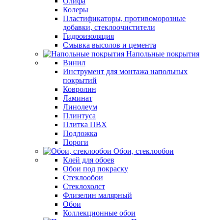
Олифа
Колеры
Пластификаторы, противоморозные
добавки, стеклоочистители
Гидроизоляция
Смывка высолов и цемента
Напольные покрытия
Винил
Инструмент для монтажа напольных
покрытий
Ковролин
Ламинат
Линолеум
Плинтуса
Плитка ПВХ
Подложка
Пороги
Обои, стеклообои
Клей для обоев
Обои под покраску
Стеклообои
Стеклохолст
Флизелин малярный
Обои
Коллекционные обои