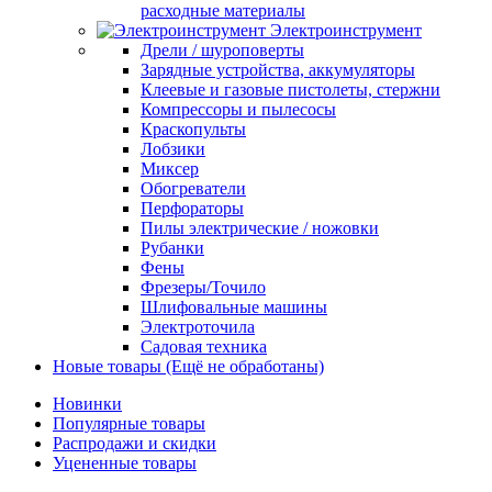
расходные материалы
Электроинструмент
Дрели / шуроповерты
Зарядные устройства, аккумуляторы
Клеевые и газовые пистолеты, стержни
Компрессоры и пылесосы
Краскопульты
Лобзики
Миксер
Обогреватели
Перфораторы
Пилы электрические / ножовки
Рубанки
Фены
Фрезеры/Точило
Шлифовальные машины
Электроточила
Садовая техника
Новые товары (Ещё не обработаны)
Новинки
Популярные товары
Распродажи и скидки
Уцененные товары