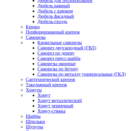
Дюбель для теплоизоляции
Дюбель рамный
Дюбель с крюком
Дюбель фасадный
Дюбель-гвоздь
Крюки
Перфорированный крепеж
Саморезы
Кровельные саморезы
Саморез двухзаходный (ГВЛ)
Саморез по дереву
Саморез пресс-шайба
Саморезы оконные
Саморезы по бетону
Саморезы по металлу универсальные (ГКЛ)
Сантехнический крепеж
Такелажный крепеж
Хомуты
Хомут
Хомут металлический
Хомут червячный
Хомут-стяжка
Шайбы
Шпильки
Шурупы