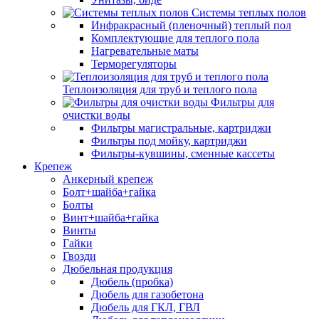
Системы теплых полов
Инфракрасный (пленочный) теплый пол
Комплектующие для теплого пола
Нагревательные маты
Терморегуляторы
Теплоизоляция для труб и теплого пола
Фильтры для
очистки воды
Фильтры магистральные, картриджи
Фильтры под мойку, картриджи
Фильтры-кувшины, сменные кассеты
Крепеж
Анкерный крепеж
Болт+шайба+гайка
Болты
Винт+шайба+гайка
Винты
Гайки
Гвозди
Дюбельная продукция
Дюбель (пробка)
Дюбель для газобетона
Дюбель для ГКЛ, ГВЛ