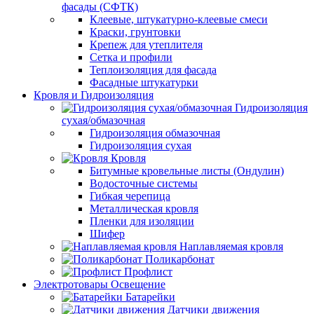
фасады (СФТК)
Клеевые, штукатурно-клеевые смеси
Краски, грунтовки
Крепеж для утеплителя
Сетка и профили
Теплоизоляция для фасада
Фасадные штукатурки
Кровля и Гидроизоляция
Гидроизоляция
сухая/обмазочная
Гидроизоляция обмазочная
Гидроизоляция сухая
Кровля
Битумные кровельные листы (Ондулин)
Водосточные системы
Гибкая черепица
Металлическая кровля
Пленки для изоляции
Шифер
Наплавляемая кровля
Поликарбонат
Профлист
Электротовары Освещение
Батарейки
Датчики движения