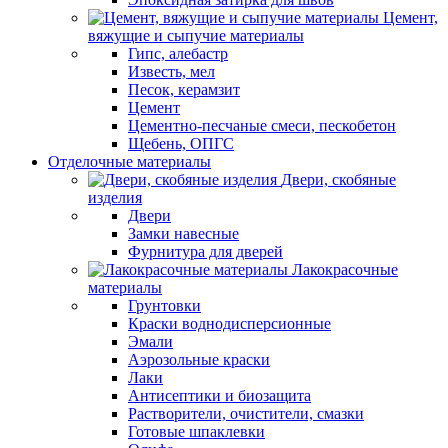
Цемент,
вяжущие и сыпучие материалы
Гипс, алебастр
Известь, мел
Песок, керамзит
Цемент
Цементно-песчаные смеси, пескобетон
Щебень, ОПГС
Отделочные материалы
Двери, скобяные
изделия
Двери
Замки навесные
Фурнитура для дверей
Лакокрасочные
материалы
Грунтовки
Краски воднодисперсионные
Эмали
Аэрозольные краски
Лаки
Антисептики и биозащита
Растворители, очистители, смазки
Готовые шпаклевки