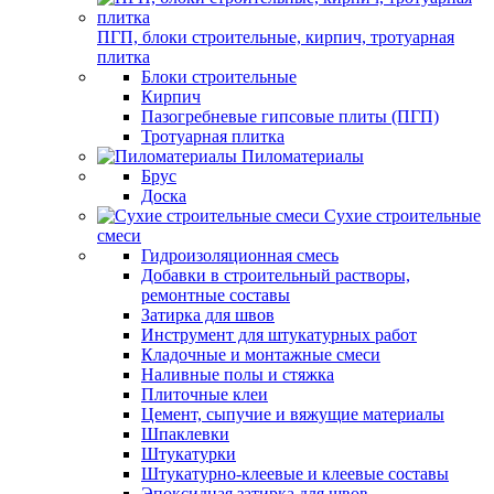
ПГП, блоки строительные, кирпич, тротуарная
плитка
Блоки строительные
Кирпич
Пазогребневые гипсовые плиты (ПГП)
Тротуарная плитка
Пиломатериалы
Брус
Доска
Сухие строительные
смеси
Гидроизоляционная смесь
Добавки в строительный растворы,
ремонтные составы
Затирка для швов
Инструмент для штукатурных работ
Кладочные и монтажные смеси
Наливные полы и стяжка
Плиточные клеи
Цемент, сыпучие и вяжущие материалы
Шпаклевки
Штукатурки
Штукатурно-клеевые и клеевые составы
Эпоксидная затирка для швов