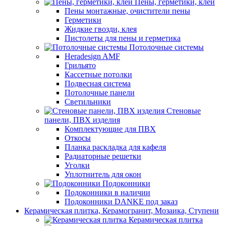
Пены, герметики, клеи
Пены монтажные, очистители пены
Герметики
Жидкие гвозди, клея
Пистолеты для пены и герметика
Потолочные системы
Heradesign AMF
Грильято
Кассетные потолки
Подвесная система
Потолочные панели
Светильники
Стеновые
панели, ПВХ изделия
Комплектующие для ПВХ
Откосы
Планка раскладка для кафеля
Радиаторные решетки
Уголки
Уплотнитель для окон
Подоконники
Подоконники в наличии
Подоконники DANKE под заказ
Керамическая плитка, Керамогранит, Мозаика, Ступени
Керамическая плитка