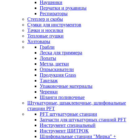
Наушники
Перчатки и рукавицы
Респираторы
Степлер и скобы
Сумки для инструментов
Тачки и носилки
Тепловые пушки
Хозтовары
Грабли
Леска для триммера
Лопаты
Метла, щетки
Опрыскиватели
Продукция Grass
Такелаж
Упаковочные материалы
Черенки
Шланги поливочные
Штукатурные, шпаклевочные, шлифовальные
станции PFT
PFT штукатурные станции
Запчасти для штукатурных станций PFT
Инструмент специальный
Инструмент ШИТРОК
Шлифовальные станции "Мирка" +