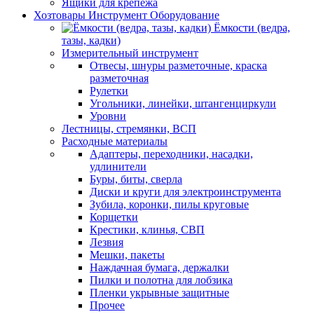
Ящики для крепежа
Хозтовары Инструмент Оборудование
Ёмкости (ведра,
тазы, кадки)
Измерительный инструмент
Отвесы, шнуры разметочные, краска
разметочная
Рулетки
Угольники, линейки, штангенциркули
Уровни
Лестницы, стремянки, ВСП
Расходные материалы
Адаптеры, переходники, насадки,
удлинители
Буры, биты, сверла
Диски и круги для электроинструмента
Зубила, коронки, пилы круговые
Корщетки
Крестики, клинья, СВП
Лезвия
Мешки, пакеты
Наждачная бумага, держалки
Пилки и полотна для лобзика
Пленки укрывные защитные
Прочее