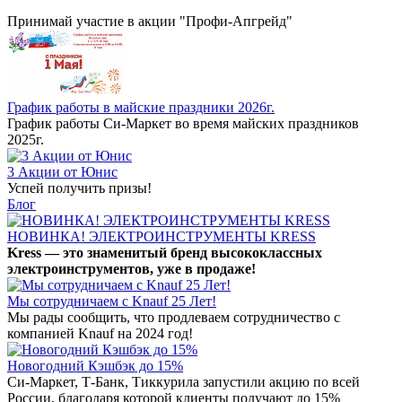
Принимай участие в акции "Профи-Апгрейд"
График работы в майские праздники 2026г.
График работы Си-Маркет во время майских праздников
2025г.
3 Акции от Юнис
Успей получить призы!
Блог
НОВИНКА! ЭЛЕКТРОИНСТРУМЕНТЫ KRESS
Kress — это знаменитый бренд высококлассных
электроинструментов, уже в продаже!
Мы сотрудничаем с Knauf 25 Лет!
Мы рады сообщить, что продлеваем сотрудничество с
компанией Knauf на 2024 год!
Новогодний Кэшбэк до 15%
Си-Маркет, Т-Банк, Тиккурила запустили акцию по всей
России, благодаря которой клиенты получают до 15%