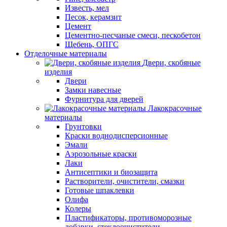
Известь, мел
Песок, керамзит
Цемент
Цементно-песчаные смеси, пескобетон
Щебень, ОПГС
Отделочные материалы
Двери, скобяные
изделия
Двери
Замки навесные
Фурнитура для дверей
Лакокрасочные
материалы
Грунтовки
Краски воднодисперсионные
Эмали
Аэрозольные краски
Лаки
Антисептики и биозащита
Растворители, очистители, смазки
Готовые шпаклевки
Олифа
Колеры
Пластификаторы, противоморозные
добавки, стеклоочистители