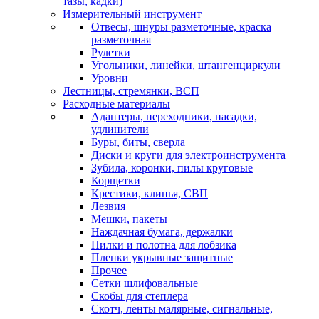
тазы, кадки)
Измерительный инструмент
Отвесы, шнуры разметочные, краска
разметочная
Рулетки
Угольники, линейки, штангенциркули
Уровни
Лестницы, стремянки, ВСП
Расходные материалы
Адаптеры, переходники, насадки,
удлинители
Буры, биты, сверла
Диски и круги для электроинструмента
Зубила, коронки, пилы круговые
Корщетки
Крестики, клинья, СВП
Лезвия
Мешки, пакеты
Наждачная бумага, держалки
Пилки и полотна для лобзика
Пленки укрывные защитные
Прочее
Сетки шлифовальные
Скобы для степлера
Скотч, ленты малярные, сигнальные,