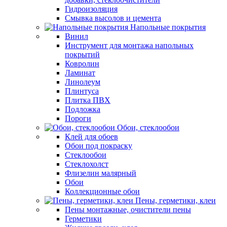
Гидроизоляция
Смывка высолов и цемента
Напольные покрытия
Винил
Инструмент для монтажа напольных
покрытий
Ковролин
Ламинат
Линолеум
Плинтуса
Плитка ПВХ
Подложка
Пороги
Обои, стеклообои
Клей для обоев
Обои под покраску
Стеклообои
Стеклохолст
Флизелин малярный
Обои
Коллекционные обои
Пены, герметики, клеи
Пены монтажные, очистители пены
Герметики