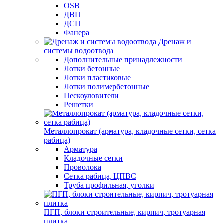
OSB
ДВП
ДСП
Фанера
Дренаж и
системы водоотвода
Дополнительные принадлежности
Лотки бетонные
Лотки пластиковые
Лотки полимербетонные
Пескоуловители
Решетки
Металлопрокат (арматура, кладочные сетки, сетка
рабица)
Арматура
Кладочные сетки
Проволока
Сетка рабица, ЦПВС
Труба профильная, уголки
ПГП, блоки строительные, кирпич, тротуарная
плитка