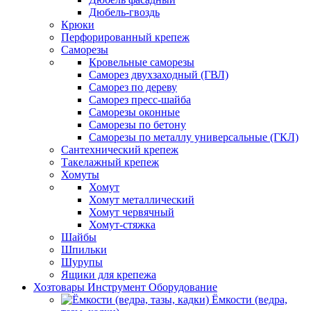
Дюбель-гвоздь
Крюки
Перфорированный крепеж
Саморезы
Кровельные саморезы
Саморез двухзаходный (ГВЛ)
Саморез по дереву
Саморез пресс-шайба
Саморезы оконные
Саморезы по бетону
Саморезы по металлу универсальные (ГКЛ)
Сантехнический крепеж
Такелажный крепеж
Хомуты
Хомут
Хомут металлический
Хомут червячный
Хомут-стяжка
Шайбы
Шпильки
Шурупы
Ящики для крепежа
Хозтовары Инструмент Оборудование
Ёмкости (ведра,