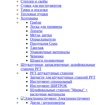
Степлер и скобы
Сумки для инструментов
Тачки и носилки
Тепловые пушки
Хозтовары
Грабли
Леска для триммера
Лопаты
Метла, щетки
Опрыскиватели
Продукция Grass
Такелаж
Упаковочные материалы
Черенки
Шланги поливочные
Штукатурные, шпаклевочные, шлифовальные
станции PFT
PFT штукатурные станции
Запчасти для штукатурных станций PFT
Инструмент специальный
Инструмент ШИТРОК
Шлифовальные станции "Мирка" +
расходные материалы
Электроинструмент
Дрели / шуроповерты