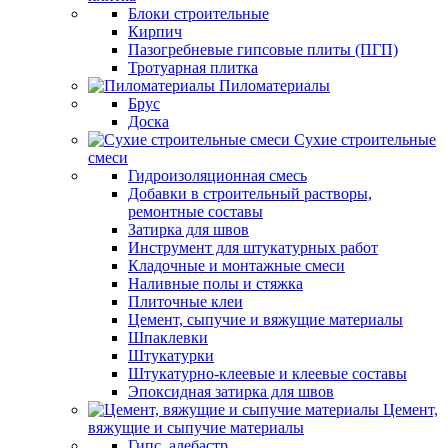
Блоки строительные
Кирпич
Пазогребневые гипсовые плиты (ПГП)
Тротуарная плитка
Пиломатериалы
Брус
Доска
Сухие строительные
смеси
Гидроизоляционная смесь
Добавки в строительный растворы,
ремонтные составы
Затирка для швов
Инструмент для штукатурных работ
Кладочные и монтажные смеси
Наливные полы и стяжка
Плиточные клеи
Цемент, сыпучие и вяжущие материалы
Шпаклевки
Штукатурки
Штукатурно-клеевые и клеевые составы
Эпоксидная затирка для швов
Цемент,
вяжущие и сыпучие материалы
Гипс, алебастр