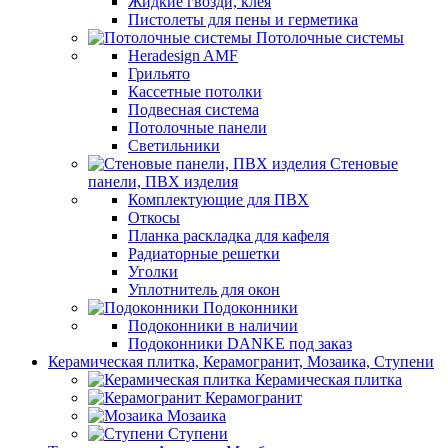
Жидкие гвозди, клея
Пистолеты для пены и герметика
Потолочные системы
Heradesign AMF
Грильято
Кассетные потолки
Подвесная система
Потолочные панели
Светильники
Стеновые
панели, ПВХ изделия
Комплектующие для ПВХ
Откосы
Планка раскладка для кафеля
Радиаторные решетки
Уголки
Уплотнитель для окон
Подоконники
Подоконники в наличии
Подоконники DANKE под заказ
Керамическая плитка, Керамогранит, Мозаика, Ступени
Керамическая плитка
Керамогранит
Мозаика
Ступени