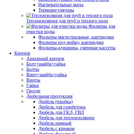
Нагревательные маты
Терморегуляторы
Теплоизоляция для труб и теплого пола
Фильтры для
очистки воды
Фильтры магистральные, картриджи
Фильтры под мойку, картриджи
Фильтры-кувшины, сменные кассеты
Крепеж
Анкерный крепеж
Болт+шайба+гайка
Болты
Винт+шайба+гайка
Винты
Гайки
Гвозди
Дюбельная продукция
Дюбель (пробка)
Дюбель для газобетона
Дюбель для ГКЛ, ГВЛ
Дюбель для теплоизоляции
Дюбель рамный
Дюбель с крюком
Дюбель фасадный