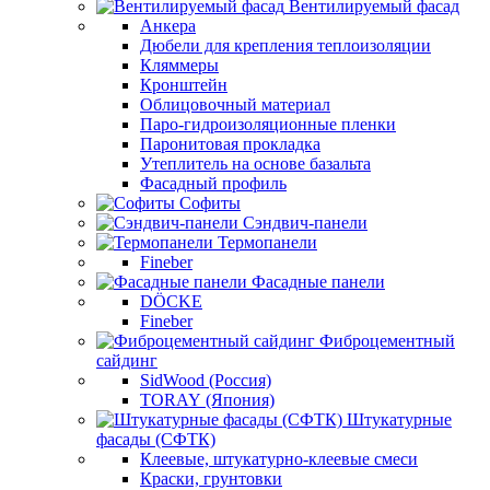
Вентилируемый фасад
Анкера
Дюбели для крепления теплоизоляции
Кляммеры
Кронштейн
Облицовочный материал
Паро-гидроизоляционные пленки
Паронитовая прокладка
Утеплитель на основе базальта
Фасадный профиль
Софиты
Сэндвич-панели
Термопанели
Fineber
Фасадные панели
DÖCKE
Fineber
Фиброцементный
сайдинг
SidWood (Россия)
TORAY (Япония)
Штукатурные
фасады (СФТК)
Клеевые, штукатурно-клеевые смеси
Краски, грунтовки