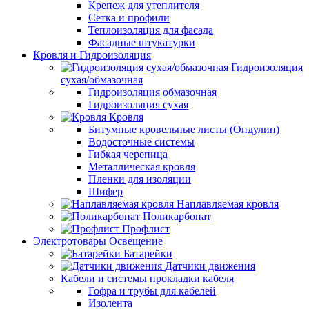
Крепеж для утеплителя
Сетка и профили
Теплоизоляция для фасада
Фасадные штукатурки
Кровля и Гидроизоляция
Гидроизоляция
сухая/обмазочная
Гидроизоляция обмазочная
Гидроизоляция сухая
Кровля
Битумные кровельные листы (Ондулин)
Водосточные системы
Гибкая черепица
Металлическая кровля
Пленки для изоляции
Шифер
Наплавляемая кровля
Поликарбонат
Профлист
Электротовары Освещение
Батарейки
Датчики движения
Кабели и системы прокладки кабеля
Гофра и трубы для кабелей
Изолента