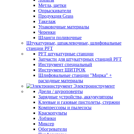
Метла, щетки
Опрыскиватели
Продукция Grass
Такелаж
Упаковочные материалы
Черенки
Шланги поливочные
Штукатурные, шпаклевочные, шлифовальные
станции PFT
PFT штукатурные станции
Запчасти для штукатурных станций PFT
Инструмент специальный
Инструмент ШИТРОК
Шлифовальные станции "Мирка" +
расходные материалы
Электроинструмент
Дрели / шуроповерты
Зарядные устройства, аккумуляторы
Клеевые и газовые пистолеты, стержни
Компрессоры и пылесосы
Краскопульты
Лобзики
Миксер
Обогреватели