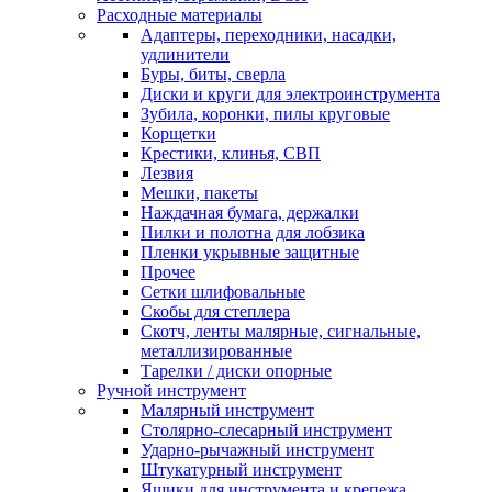
Расходные материалы
Адаптеры, переходники, насадки,
удлинители
Буры, биты, сверла
Диски и круги для электроинструмента
Зубила, коронки, пилы круговые
Корщетки
Крестики, клинья, СВП
Лезвия
Мешки, пакеты
Наждачная бумага, держалки
Пилки и полотна для лобзика
Пленки укрывные защитные
Прочее
Сетки шлифовальные
Скобы для степлера
Скотч, ленты малярные, сигнальные,
металлизированные
Тарелки / диски опорные
Ручной инструмент
Малярный инструмент
Столярно-слесарный инструмент
Ударно-рычажный инструмент
Штукатурный инструмент
Ящики для инструмента и крепежа