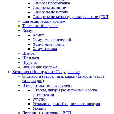
Саморез пресс-шайба
Саморезы оконные
Саморезы по бетону
Саморезы по металлу универсальные (ГКЛ)
Сантехнический крепеж
Такелажный крепеж
Хомуты
Хомут
Хомут металлический
Хомут червячный
Хомут-стяжка
Шайбы
Шпильки
Шурупы
Ящики для крепежа
Хозтовары Инструмент Оборудование
Ёмкости (ведра,
тазы, кадки)
Измерительный инструмент
Отвесы, шнуры разметочные, краска
разметочная
Рулетки
Угольники, линейки, штангенциркули
Уровни
Лестницы, стремянки, ВСП