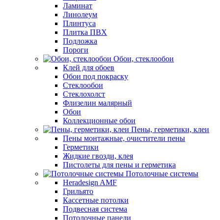
Ламинат
Линолеум
Плинтуса
Плитка ПВХ
Подложка
Пороги
Обои, стеклообои
Клей для обоев
Обои под покраску
Стеклообои
Стеклохолст
Флизелин малярный
Обои
Коллекционные обои
Пены, герметики, клеи
Пены монтажные, очистители пены
Герметики
Жидкие гвозди, клея
Пистолеты для пены и герметика
Потолочные системы
Heradesign AMF
Грильято
Кассетные потолки
Подвесная система
Потолочные панели