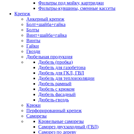
Фильтры под мойку, картриджи
Фильтры-кувшины, сменные кассеты
Крепеж
Анкерный крепеж
Болт+шайба+гайка
Болты
Винт+шайба+гайка
Винты
Гайки
Гвозди
Дюбельная продукция
Дюбель (пробка)
Дюбель для газобетона
Дюбель для ГКЛ, ГВЛ
Дюбель для теплоизоляции
Дюбель рамный
Дюбель с крюком
Дюбель фасадный
Дюбель-гвоздь
Крюки
Перфорированный крепеж
Саморезы
Кровельные саморезы
Саморез двухзаходный (ГВЛ)
Саморез по дереву