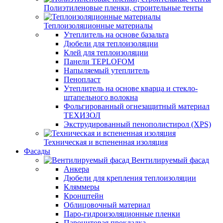
Полиэтиленовые пленки, строительные тенты
Теплоизоляционные материалы
Утеплитель на основе базальта
Дюбели для теплоизоляции
Клей для теплоизоляции
Панели TEPLOFOM
Напыляемый утеплитель
Пенопласт
Утеплитель на основе кварца и стекло-
штапельного волокна
Фольгированный огнезащитный материал
ТЕХИЗОЛ
Экструдированный пенополистирол (XPS)
Техническая и вспененная изоляция
Фасады
Вентилируемый фасад
Анкера
Дюбели для крепления теплоизоляции
Кляммеры
Кронштейн
Облицовочный материал
Паро-гидроизоляционные пленки
Паронитовая прокладка