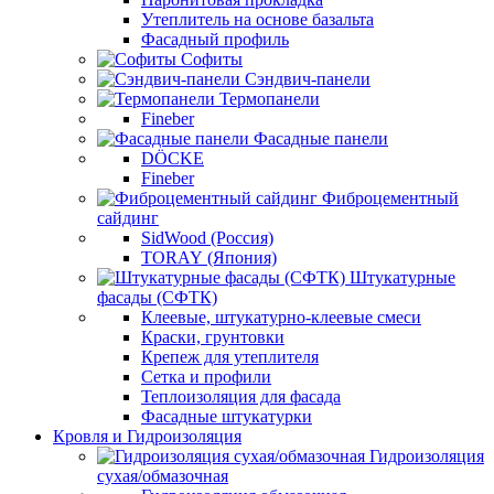
Утеплитель на основе базальта
Фасадный профиль
Софиты
Сэндвич-панели
Термопанели
Fineber
Фасадные панели
DÖCKE
Fineber
Фиброцементный
сайдинг
SidWood (Россия)
TORAY (Япония)
Штукатурные
фасады (СФТК)
Клеевые, штукатурно-клеевые смеси
Краски, грунтовки
Крепеж для утеплителя
Сетка и профили
Теплоизоляция для фасада
Фасадные штукатурки
Кровля и Гидроизоляция
Гидроизоляция
сухая/обмазочная