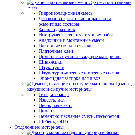
Сухие строительные
смеси
Гидроизоляционная смесь
Добавки в строительный растворы,
ремонтные составы
Затирка для швов
Инструмент для штукатурных работ
Кладочные и монтажные смеси
Наливные полы и стяжка
Плиточные клеи
Цемент, сыпучие и вяжущие материалы
Шпаклевки
Штукатурки
Штукатурно-клеевые и клеевые составы
Эпоксидная затирка для швов
Цемент,
вяжущие и сыпучие материалы
Гипс, алебастр
Известь, мел
Песок, керамзит
Цемент
Цементно-песчаные смеси, пескобетон
Щебень, ОПГС
Отделочные материалы
Двери, скобяные