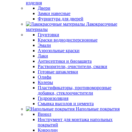
изделия
Двери
Замки навесные
Фурнитура для дверей
Лакокрасочные
материалы
Грунтовки
Краски воднодисперсионные
Эмали
Аэрозольные краски
Лаки
Антисептики и биозащита
Растворители, очистители, смазки
Готовые шпаклевки
Олифа
Колеры
Пластификаторы, противоморозные
добавки, стеклоочистители
Гидроизоляция
Смывка высолов и цемента
Напольные покрытия
Винил
Инструмент для монтажа напольных
покрытий
Ковролин