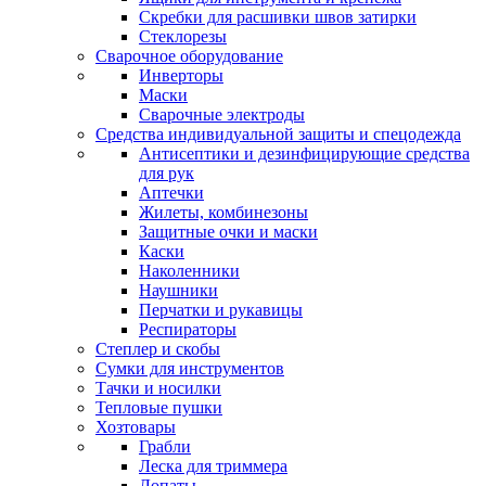
Скребки для расшивки швов затирки
Стеклорезы
Сварочное оборудование
Инверторы
Маски
Сварочные электроды
Средства индивидуальной защиты и спецодежда
Антисептики и дезинфицирующие средства
для рук
Аптечки
Жилеты, комбинезоны
Защитные очки и маски
Каски
Наколенники
Наушники
Перчатки и рукавицы
Респираторы
Степлер и скобы
Сумки для инструментов
Тачки и носилки
Тепловые пушки
Хозтовары
Грабли
Леска для триммера
Лопаты