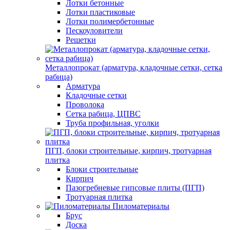
Лотки бетонные
Лотки пластиковые
Лотки полимербетонные
Пескоуловители
Решетки
Металлопрокат (арматура, кладочные сетки, сетка
рабица)
Арматура
Кладочные сетки
Проволока
Сетка рабица, ЦПВС
Труба профильная, уголки
ПГП, блоки строительные, кирпич, тротуарная
плитка
Блоки строительные
Кирпич
Пазогребневые гипсовые плиты (ПГП)
Тротуарная плитка
Пиломатериалы
Брус
Доска