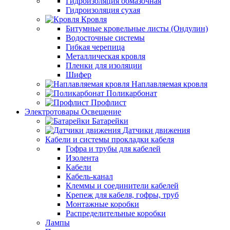
Гидроизоляция обмазочная
Гидроизоляция сухая
Кровля
Битумные кровельные листы (Ондулин)
Водосточные системы
Гибкая черепица
Металлическая кровля
Пленки для изоляции
Шифер
Наплавляемая кровля
Поликарбонат
Профлист
Электротовары Освещение
Батарейки
Датчики движения
Кабели и системы прокладки кабеля
Гофра и трубы для кабелей
Изолента
Кабели
Кабель-канал
Клеммы и соединители кабелей
Крепеж для кабеля, гофры, труб
Монтажные коробки
Распределительные коробки
Лампы