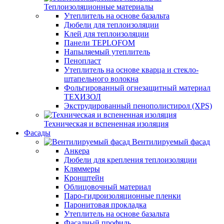
Теплоизоляционные материалы
Утеплитель на основе базальта
Дюбели для теплоизоляции
Клей для теплоизоляции
Панели TEPLOFOM
Напыляемый утеплитель
Пенопласт
Утеплитель на основе кварца и стекло-
штапельного волокна
Фольгированный огнезащитный материал
ТЕХИЗОЛ
Экструдированный пенополистирол (XPS)
Техническая и вспененная изоляция
Фасады
Вентилируемый фасад
Анкера
Дюбели для крепления теплоизоляции
Кляммеры
Кронштейн
Облицовочный материал
Паро-гидроизоляционные пленки
Паронитовая прокладка
Утеплитель на основе базальта
Фасадный профиль