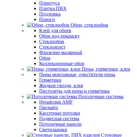
Плинтуса
Плитка ПВХ
Подложка
Пороги
Обои, стеклообои
Клей для обоев
Обои под покраску
Стеклообои
Стеклохолст
Флизелин малярный
Обои
Коллекционные обои
Пены, герметики, клеи
Пены монтажные, очистители пены
Герметики
Жидкие гвозди, клея
Пистолеты для пены и герметика
Потолочные системы
Heradesign AMF
Грильято
Кассетные потолки
Подвесная система
Потолочные панели
Светильники
Стеновые