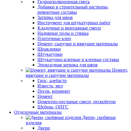
Гидроизоляционная смесь
Добавки в строительный растворы,
ремонтные составы
Затирка для швов
Инструмент для штукатурных работ
Кладочные и монтажные смеси
Наливные полы и стяжка
Плиточные клеи
Цемент, сыпучие и вяжущие материалы
Шпаклевки
Штукатурки
Штукатурно-клеевые и клеевые составы
Эпоксидная затирка для швов
Цемент,
вяжущие и сыпучие материалы
Гипс, алебастр
Известь, мел
Песок, керамзит
Цемент
Цементно-песчаные смеси, пескобетон
Щебень, ОПГС
Отделочные материалы
Двери, скобяные
изделия
Двери