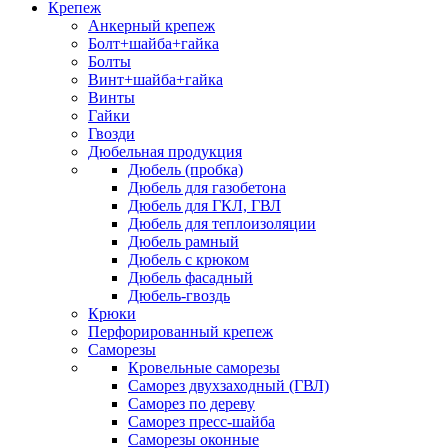
Крепеж
Анкерный крепеж
Болт+шайба+гайка
Болты
Винт+шайба+гайка
Винты
Гайки
Гвозди
Дюбельная продукция
Дюбель (пробка)
Дюбель для газобетона
Дюбель для ГКЛ, ГВЛ
Дюбель для теплоизоляции
Дюбель рамный
Дюбель с крюком
Дюбель фасадный
Дюбель-гвоздь
Крюки
Перфорированный крепеж
Саморезы
Кровельные саморезы
Саморез двухзаходный (ГВЛ)
Саморез по дереву
Саморез пресс-шайба
Саморезы оконные