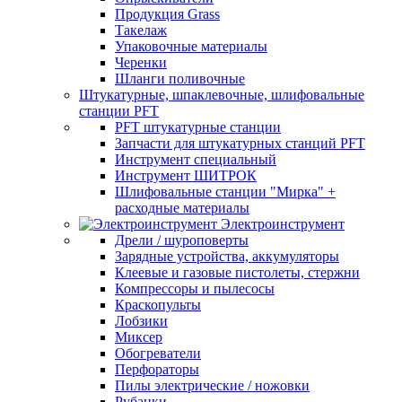
Продукция Grass
Такелаж
Упаковочные материалы
Черенки
Шланги поливочные
Штукатурные, шпаклевочные, шлифовальные
станции PFT
PFT штукатурные станции
Запчасти для штукатурных станций PFT
Инструмент специальный
Инструмент ШИТРОК
Шлифовальные станции "Мирка" +
расходные материалы
Электроинструмент
Дрели / шуроповерты
Зарядные устройства, аккумуляторы
Клеевые и газовые пистолеты, стержни
Компрессоры и пылесосы
Краскопульты
Лобзики
Миксер
Обогреватели
Перфораторы
Пилы электрические / ножовки
Рубанки