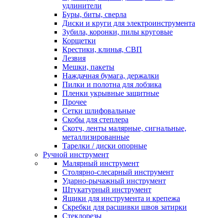
удлинители
Буры, биты, сверла
Диски и круги для электроинструмента
Зубила, коронки, пилы круговые
Корщетки
Крестики, клинья, СВП
Лезвия
Мешки, пакеты
Наждачная бумага, держалки
Пилки и полотна для лобзика
Пленки укрывные защитные
Прочее
Сетки шлифовальные
Скобы для степлера
Скотч, ленты малярные, сигнальные,
металлизированные
Тарелки / диски опорные
Ручной инструмент
Малярный инструмент
Столярно-слесарный инструмент
Ударно-рычажный инструмент
Штукатурный инструмент
Ящики для инструмента и крепежа
Скребки для расшивки швов затирки
Стеклорезы