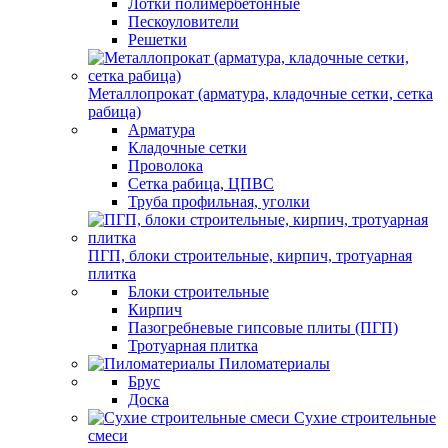
Лотки полимербетонные
Пескоуловители
Решетки
Металлопрокат (арматура, кладочные сетки, сетка
рабица)
Арматура
Кладочные сетки
Проволока
Сетка рабица, ЦПВС
Труба профильная, уголки
ПГП, блоки строительные, кирпич, тротуарная
плитка
Блоки строительные
Кирпич
Пазогребневые гипсовые плиты (ПГП)
Тротуарная плитка
Пиломатериалы
Брус
Доска
Сухие строительные
смеси