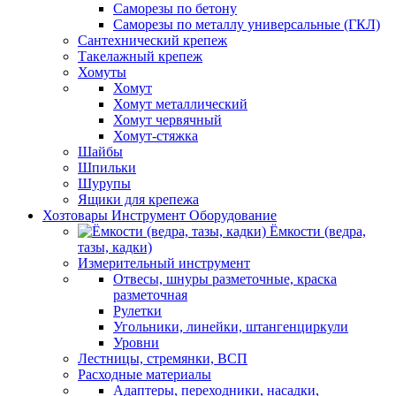
Саморезы по бетону
Саморезы по металлу универсальные (ГКЛ)
Сантехнический крепеж
Такелажный крепеж
Хомуты
Хомут
Хомут металлический
Хомут червячный
Хомут-стяжка
Шайбы
Шпильки
Шурупы
Ящики для крепежа
Хозтовары Инструмент Оборудование
Ёмкости (ведра,
тазы, кадки)
Измерительный инструмент
Отвесы, шнуры разметочные, краска
разметочная
Рулетки
Угольники, линейки, штангенциркули
Уровни
Лестницы, стремянки, ВСП
Расходные материалы
Адаптеры, переходники, насадки,