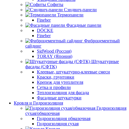
Софиты
Сэндвич-панели
Термопанели
Fineber
Фасадные панели
DÖCKE
Fineber
Фиброцементный
сайдинг
SidWood (Россия)
TORAY (Япония)
Штукатурные
фасады (СФТК)
Клеевые, штукатурно-клеевые смеси
Краски, грунтовки
Крепеж для утеплителя
Сетка и профили
Теплоизоляция для фасада
Фасадные штукатурки
Кровля и Гидроизоляция
Гидроизоляция
сухая/обмазочная
Гидроизоляция обмазочная
Гидроизоляция сухая
Кровля