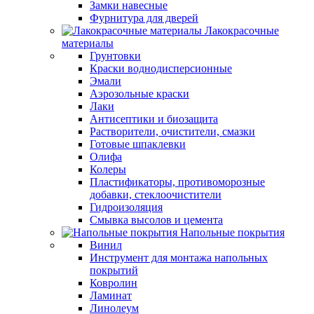
Замки навесные
Фурнитура для дверей
Лакокрасочные
материалы
Грунтовки
Краски воднодисперсионные
Эмали
Аэрозольные краски
Лаки
Антисептики и биозащита
Растворители, очистители, смазки
Готовые шпаклевки
Олифа
Колеры
Пластификаторы, противоморозные
добавки, стеклоочистители
Гидроизоляция
Смывка высолов и цемента
Напольные покрытия
Винил
Инструмент для монтажа напольных
покрытий
Ковролин
Ламинат
Линолеум