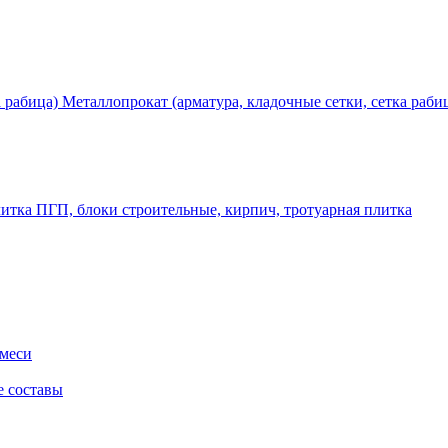
Металлопрокат (арматура, кладочные сетки, сетка раби
ПГП, блоки строительные, кирпич, тротуарная плитка
смеси
е составы