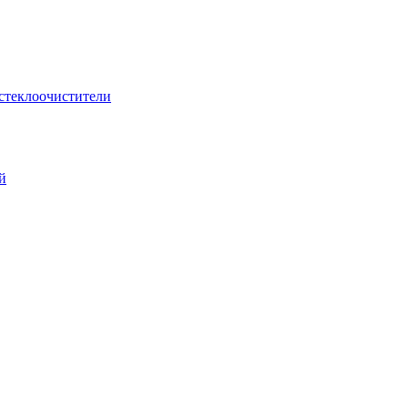
стеклоочистители
й