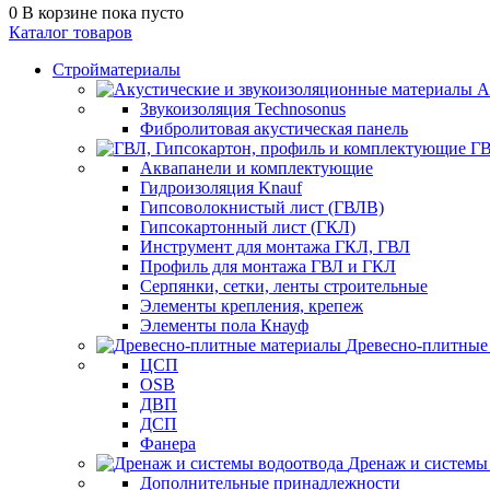
0
В корзине
пока пусто
Каталог товаров
Стройматериалы
А
Звукоизоляция Technosonus
Фибролитовая акустическая панель
ГВ
Аквапанели и комплектующие
Гидроизоляция Knauf
Гипсоволокнистый лист (ГВЛВ)
Гипсокартонный лист (ГКЛ)
Инструмент для монтажа ГКЛ, ГВЛ
Профиль для монтажа ГВЛ и ГКЛ
Серпянки, сетки, ленты строительные
Элементы крепления, крепеж
Элементы пола Кнауф
Древесно-плитные
ЦСП
OSB
ДВП
ДСП
Фанера
Дренаж и системы
Дополнительные принадлежности