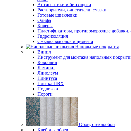
Антисептики и биозащита
Растворители, очистители, смазки
Готовые шпаклевки
Олифа
Колеры
Пластификаторы, противоморозные добавки, 
Гидроизоляция
Смывка высолов и цемента
Напольные покрытия
Винил
Инструмент для монтажа напольных покрыти
Ковролин
Ламинат
Линолеум
Плинтуса
Плитка ПВХ
Подложка
Пороги
Обои, стеклообои
Клей для обоев