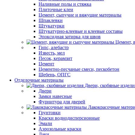
Наливные полы и стяжка
Плиточные клеи
Цемент, сыпучие и вяжущие материалы
Шпаклевки
Штукатурки
Штукатурно-клеевые и клеевые составы
Эпоксидная затирка для швов
Цемент, 
Гипс, алебастр
Известь, мел
Песок, керамзит
Цемент
Цементно-песчаные смеси, пескобетон
Щебень, ОПГС
Отделочные материалы
Двери, скобяные издели
Двери
Замки навесные
Фурнитура для дверей
Лакокрасочные матер
Грунтовки
Краски воднодисперсионные
Эмали
Аэрозольные краски
Лаки