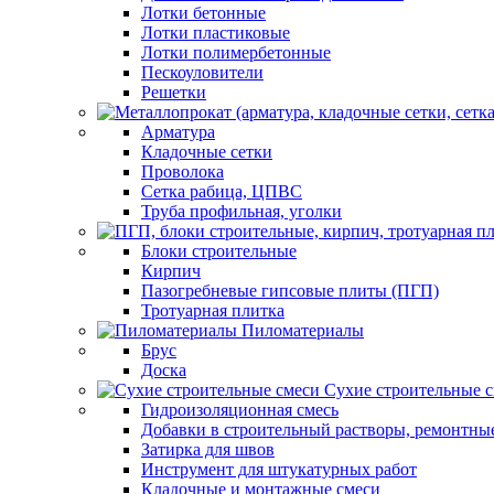
Лотки бетонные
Лотки пластиковые
Лотки полимербетонные
Пескоуловители
Решетки
Арматура
Кладочные сетки
Проволока
Сетка рабица, ЦПВС
Труба профильная, уголки
Блоки строительные
Кирпич
Пазогребневые гипсовые плиты (ПГП)
Тротуарная плитка
Пиломатериалы
Брус
Доска
Сухие строительные 
Гидроизоляционная смесь
Добавки в строительный растворы, ремонтны
Затирка для швов
Инструмент для штукатурных работ
Кладочные и монтажные смеси