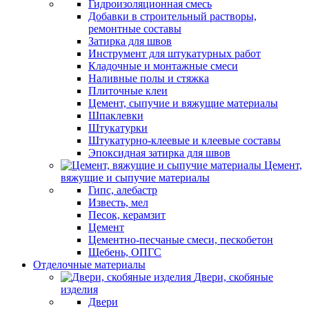
Гидроизоляционная смесь
Добавки в строительный растворы,
ремонтные составы
Затирка для швов
Инструмент для штукатурных работ
Кладочные и монтажные смеси
Наливные полы и стяжка
Плиточные клеи
Цемент, сыпучие и вяжущие материалы
Шпаклевки
Штукатурки
Штукатурно-клеевые и клеевые составы
Эпоксидная затирка для швов
Цемент,
вяжущие и сыпучие материалы
Гипс, алебастр
Известь, мел
Песок, керамзит
Цемент
Цементно-песчаные смеси, пескобетон
Щебень, ОПГС
Отделочные материалы
Двери, скобяные
изделия
Двери