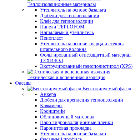
Теплоизоляционные материалы
Утеплитель на основе базальта
Дюбели для теплоизоляции
Клей для теплоизоляции
Панели TEPLOFOM
Напыляемый утеплитель
Пенопласт
Утеплитель на основе кварца и стекло-
штапельного волокна
Фольгированный огнезащитный материал
ТЕХИЗОЛ
Экструдированный пенополистирол (XPS)
Техническая и вспененная изоляция
Фасады
Вентилируемый фасад
Анкера
Дюбели для крепления теплоизоляции
Кляммеры
Кронштейн
Облицовочный материал
Паро-гидроизоляционные пленки
Паронитовая прокладка
Утеплитель на основе базальта
Фасадный профиль