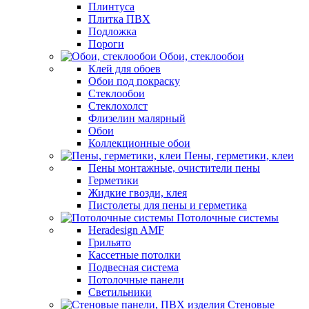
Плинтуса
Плитка ПВХ
Подложка
Пороги
Обои, стеклообои
Клей для обоев
Обои под покраску
Стеклообои
Стеклохолст
Флизелин малярный
Обои
Коллекционные обои
Пены, герметики, клеи
Пены монтажные, очистители пены
Герметики
Жидкие гвозди, клея
Пистолеты для пены и герметика
Потолочные системы
Heradesign AMF
Грильято
Кассетные потолки
Подвесная система
Потолочные панели
Светильники
Стеновые