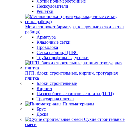
Лотки полимербетонные
Пескоуловители
Решетки
Металлопрокат (арматура, кладочные сетки, сетка
рабица)
Арматура
Кладочные сетки
Проволока
Сетка рабица, ЦПВС
Труба профильная, уголки
ПГП, блоки строительные, кирпич, тротуарная
плитка
Блоки строительные
Кирпич
Пазогребневые гипсовые плиты (ПГП)
Тротуарная плитка
Пиломатериалы
Брус
Доска
Сухие строительные
смеси