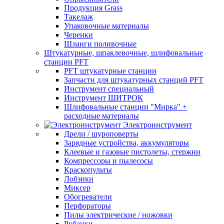
Продукция Grass
Такелаж
Упаковочные материалы
Черенки
Шланги поливочные
Штукатурные, шпаклевочные, шлифовальные
станции PFT
PFT штукатурные станции
Запчасти для штукатурных станций PFT
Инструмент специальный
Инструмент ШИТРОК
Шлифовальные станции "Мирка" +
расходные материалы
Электроинструмент
Дрели / шуроповерты
Зарядные устройства, аккумуляторы
Клеевые и газовые пистолеты, стержни
Компрессоры и пылесосы
Краскопульты
Лобзики
Миксер
Обогреватели
Перфораторы
Пилы электрические / ножовки
Рубанки