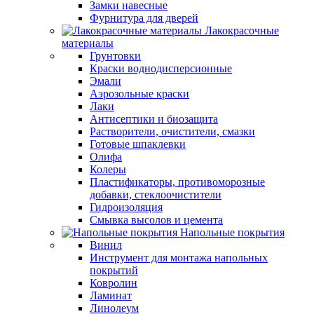
Замки навесные
Фурнитура для дверей
Лакокрасочные
материалы
Грунтовки
Краски воднодисперсионные
Эмали
Аэрозольные краски
Лаки
Антисептики и биозащита
Растворители, очистители, смазки
Готовые шпаклевки
Олифа
Колеры
Пластификаторы, противоморозные
добавки, стеклоочистители
Гидроизоляция
Смывка высолов и цемента
Напольные покрытия
Винил
Инструмент для монтажа напольных
покрытий
Ковролин
Ламинат
Линолеум