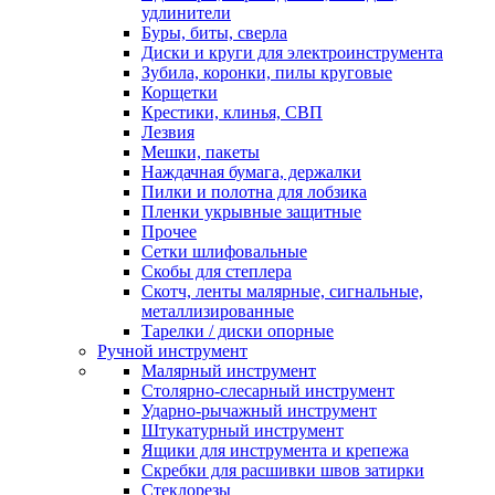
удлинители
Буры, биты, сверла
Диски и круги для электроинструмента
Зубила, коронки, пилы круговые
Корщетки
Крестики, клинья, СВП
Лезвия
Мешки, пакеты
Наждачная бумага, держалки
Пилки и полотна для лобзика
Пленки укрывные защитные
Прочее
Сетки шлифовальные
Скобы для степлера
Скотч, ленты малярные, сигнальные,
металлизированные
Тарелки / диски опорные
Ручной инструмент
Малярный инструмент
Столярно-слесарный инструмент
Ударно-рычажный инструмент
Штукатурный инструмент
Ящики для инструмента и крепежа
Скребки для расшивки швов затирки
Стеклорезы