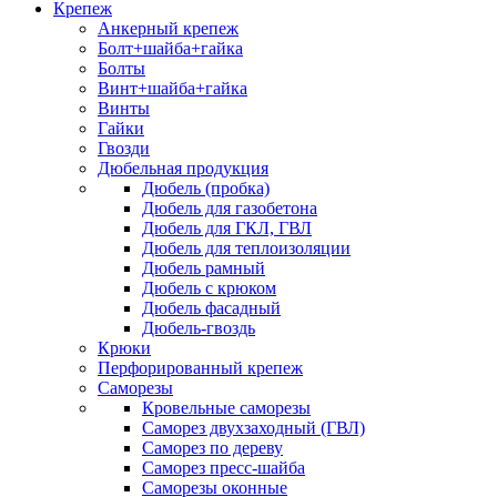
Крепеж
Анкерный крепеж
Болт+шайба+гайка
Болты
Винт+шайба+гайка
Винты
Гайки
Гвозди
Дюбельная продукция
Дюбель (пробка)
Дюбель для газобетона
Дюбель для ГКЛ, ГВЛ
Дюбель для теплоизоляции
Дюбель рамный
Дюбель с крюком
Дюбель фасадный
Дюбель-гвоздь
Крюки
Перфорированный крепеж
Саморезы
Кровельные саморезы
Саморез двухзаходный (ГВЛ)
Саморез по дереву
Саморез пресс-шайба
Саморезы оконные