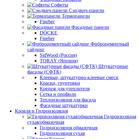
Софиты
Сэндвич-панели
Термопанели
Fineber
Фасадные панели
DÖCKE
Fineber
Фиброцементный
сайдинг
SidWood (Россия)
TORAY (Япония)
Штукатурные
фасады (СФТК)
Клеевые, штукатурно-клеевые смеси
Краски, грунтовки
Крепеж для утеплителя
Сетка и профили
Теплоизоляция для фасада
Фасадные штукатурки
Кровля и Гидроизоляция
Гидроизоляция
сухая/обмазочная
Гидроизоляция обмазочная
Гидроизоляция сухая
Кровля