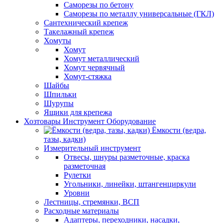
Саморезы по бетону
Саморезы по металлу универсальные (ГКЛ)
Сантехнический крепеж
Такелажный крепеж
Хомуты
Хомут
Хомут металлический
Хомут червячный
Хомут-стяжка
Шайбы
Шпильки
Шурупы
Ящики для крепежа
Хозтовары Инструмент Оборудование
Ёмкости (ведра,
тазы, кадки)
Измерительный инструмент
Отвесы, шнуры разметочные, краска
разметочная
Рулетки
Угольники, линейки, штангенциркули
Уровни
Лестницы, стремянки, ВСП
Расходные материалы
Адаптеры, переходники, насадки,