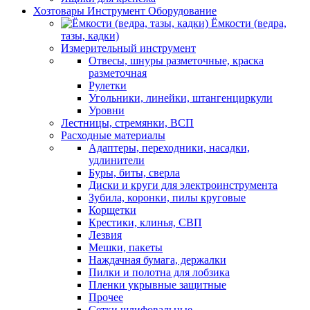
Хозтовары Инструмент Оборудование
Ёмкости (ведра,
тазы, кадки)
Измерительный инструмент
Отвесы, шнуры разметочные, краска
разметочная
Рулетки
Угольники, линейки, штангенциркули
Уровни
Лестницы, стремянки, ВСП
Расходные материалы
Адаптеры, переходники, насадки,
удлинители
Буры, биты, сверла
Диски и круги для электроинструмента
Зубила, коронки, пилы круговые
Корщетки
Крестики, клинья, СВП
Лезвия
Мешки, пакеты
Наждачная бумага, держалки
Пилки и полотна для лобзика
Пленки укрывные защитные
Прочее
Сетки шлифовальные