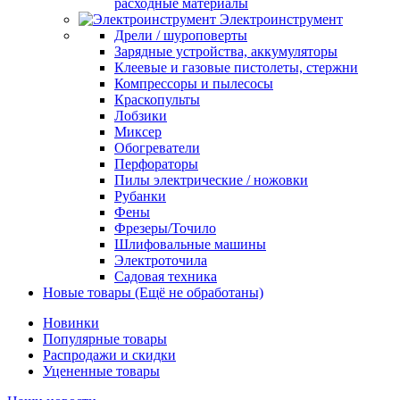
расходные материалы
Электроинструмент
Дрели / шуроповерты
Зарядные устройства, аккумуляторы
Клеевые и газовые пистолеты, стержни
Компрессоры и пылесосы
Краскопульты
Лобзики
Миксер
Обогреватели
Перфораторы
Пилы электрические / ножовки
Рубанки
Фены
Фрезеры/Точило
Шлифовальные машины
Электроточила
Садовая техника
Новые товары (Ещё не обработаны)
Новинки
Популярные товары
Распродажи и скидки
Уцененные товары