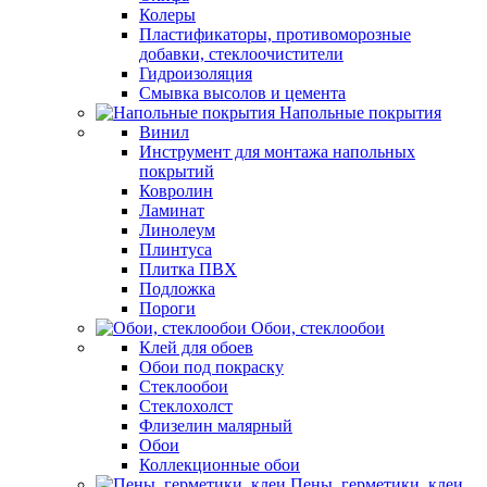
Колеры
Пластификаторы, противоморозные
добавки, стеклоочистители
Гидроизоляция
Смывка высолов и цемента
Напольные покрытия
Винил
Инструмент для монтажа напольных
покрытий
Ковролин
Ламинат
Линолеум
Плинтуса
Плитка ПВХ
Подложка
Пороги
Обои, стеклообои
Клей для обоев
Обои под покраску
Стеклообои
Стеклохолст
Флизелин малярный
Обои
Коллекционные обои
Пены, герметики, клеи