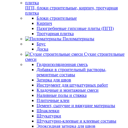
ПГП, блоки строительные, кирпич, тротуарная
плитка
Блоки строительные
Кирпич
Пазогребневые гипсовые плиты (ПГП)
Тротуарная плитка
Пиломатериалы
Брус
Доска
Сухие строительные
смеси
Гидроизоляционная смесь
Добавки в строительный растворы,
ремонтные составы
Затирка для швов
Инструмент для штукатурных работ
Кладочные и монтажные смеси
Наливные полы и стяжка
Плиточные клеи
Цемент, сыпучие и вяжущие материалы
Шпаклевки
Штукатурки
Штукатурно-клеевые и клеевые составы
Эпоксидная затирка для швов