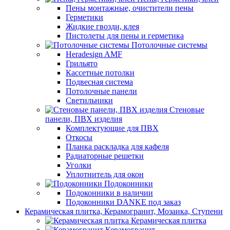
Пены монтажные, очистители пены
Герметики
Жидкие гвозди, клея
Пистолеты для пены и герметика
Потолочные системы
Heradesign AMF
Грильято
Кассетные потолки
Подвесная система
Потолочные панели
Светильники
Стеновые
панели, ПВХ изделия
Комплектующие для ПВХ
Откосы
Планка раскладка для кафеля
Радиаторные решетки
Уголки
Уплотнитель для окон
Подоконники
Подоконники в наличии
Подоконники DANKE под заказ
Керамическая плитка, Керамогранит, Мозаика, Ступени
Керамическая плитка
Керамогранит