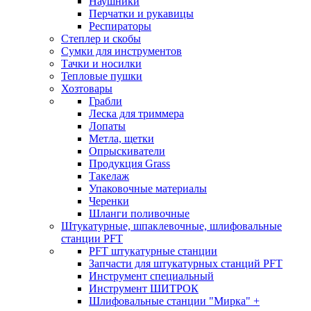
Наушники
Перчатки и рукавицы
Респираторы
Степлер и скобы
Сумки для инструментов
Тачки и носилки
Тепловые пушки
Хозтовары
Грабли
Леска для триммера
Лопаты
Метла, щетки
Опрыскиватели
Продукция Grass
Такелаж
Упаковочные материалы
Черенки
Шланги поливочные
Штукатурные, шпаклевочные, шлифовальные
станции PFT
PFT штукатурные станции
Запчасти для штукатурных станций PFT
Инструмент специальный
Инструмент ШИТРОК
Шлифовальные станции "Мирка" +