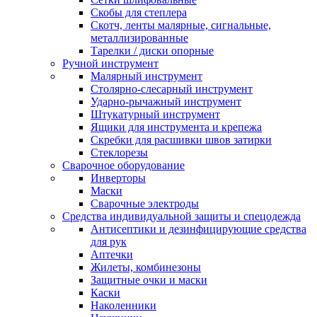
Скобы для степлера
Скотч, ленты малярные, сигнальные,
металлизированные
Тарелки / диски опорные
Ручной инструмент
Малярный инструмент
Столярно-слесарный инструмент
Ударно-рычажный инструмент
Штукатурный инструмент
Ящики для инструмента и крепежа
Скребки для расшивки швов затирки
Стеклорезы
Сварочное оборудование
Инверторы
Маски
Сварочные электроды
Средства индивидуальной защиты и спецодежда
Антисептики и дезинфицирующие средства
для рук
Аптечки
Жилеты, комбинезоны
Защитные очки и маски
Каски
Наколенники