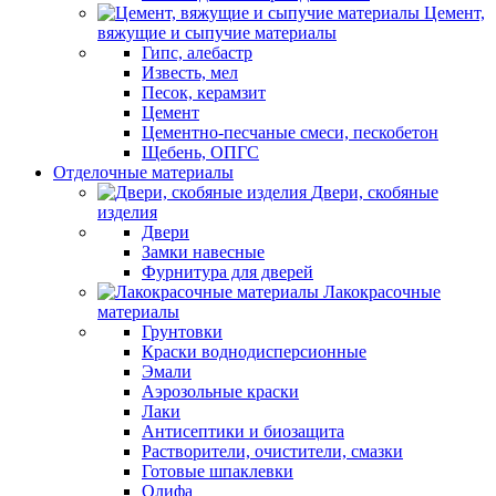
Цемент,
вяжущие и сыпучие материалы
Гипс, алебастр
Известь, мел
Песок, керамзит
Цемент
Цементно-песчаные смеси, пескобетон
Щебень, ОПГС
Отделочные материалы
Двери, скобяные
изделия
Двери
Замки навесные
Фурнитура для дверей
Лакокрасочные
материалы
Грунтовки
Краски воднодисперсионные
Эмали
Аэрозольные краски
Лаки
Антисептики и биозащита
Растворители, очистители, смазки
Готовые шпаклевки
Олифа