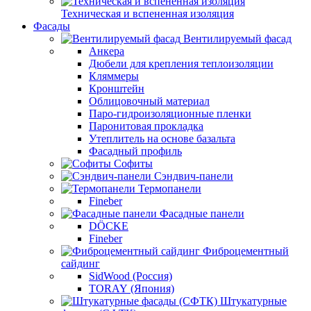
Техническая и вспененная изоляция
Фасады
Вентилируемый фасад
Анкера
Дюбели для крепления теплоизоляции
Кляммеры
Кронштейн
Облицовочный материал
Паро-гидроизоляционные пленки
Паронитовая прокладка
Утеплитель на основе базальта
Фасадный профиль
Софиты
Сэндвич-панели
Термопанели
Fineber
Фасадные панели
DÖCKE
Fineber
Фиброцементный
сайдинг
SidWood (Россия)
TORAY (Япония)
Штукатурные