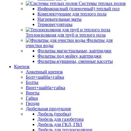
Системы теплых полов
Инфракрасный (пленочный) теплый пол
Комплектующие для теплого пола
Нагревательные маты
Терморегуляторы
Теплоизоляция для труб и теплого пола
Фильтры для
очистки воды
Фильтры магистральные, картриджи
Фильтры под мойку, картриджи
Фильтры-кувшины, сменные кассеты
Крепеж
Анкерный крепеж
Болт+шайба+гайка
Болты
Винт+шайба+гайка
Винты
Гайки
Гвозди
Дюбельная продукция
Дюбель (пробка)
Дюбель для газобетона
Дюбель для ГКЛ, ГВЛ
Дюбель для теплоизоляции