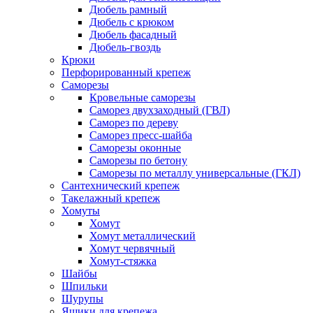
Дюбель рамный
Дюбель с крюком
Дюбель фасадный
Дюбель-гвоздь
Крюки
Перфорированный крепеж
Саморезы
Кровельные саморезы
Саморез двухзаходный (ГВЛ)
Саморез по дереву
Саморез пресс-шайба
Саморезы оконные
Саморезы по бетону
Саморезы по металлу универсальные (ГКЛ)
Сантехнический крепеж
Такелажный крепеж
Хомуты
Хомут
Хомут металлический
Хомут червячный
Хомут-стяжка
Шайбы
Шпильки
Шурупы
Ящики для крепежа