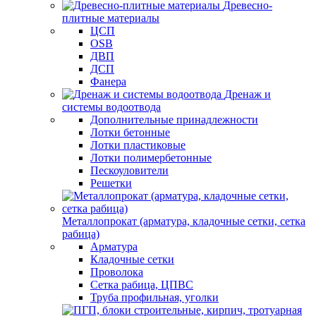
Древесно-
плитные материалы
ЦСП
OSB
ДВП
ДСП
Фанера
Дренаж и
системы водоотвода
Дополнительные принадлежности
Лотки бетонные
Лотки пластиковые
Лотки полимербетонные
Пескоуловители
Решетки
Металлопрокат (арматура, кладочные сетки, сетка
рабица)
Арматура
Кладочные сетки
Проволока
Сетка рабица, ЦПВС
Труба профильная, уголки