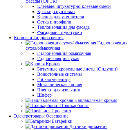
фасады (СФТК)
Клеевые, штукатурно-клеевые смеси
Краски, грунтовки
Крепеж для утеплителя
Сетка и профили
Теплоизоляция для фасада
Фасадные штукатурки
Кровля и Гидроизоляция
Гидроизоляция
сухая/обмазочная
Гидроизоляция обмазочная
Гидроизоляция сухая
Кровля
Битумные кровельные листы (Ондулин)
Водосточные системы
Гибкая черепица
Металлическая кровля
Пленки для изоляции
Шифер
Наплавляемая кровля
Поликарбонат
Профлист
Электротовары Освещение
Батарейки
Датчики движения