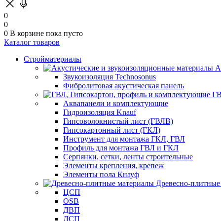
0
0
0
В корзине
пока пусто
Каталог товаров
Стройматериалы
А
Звукоизоляция Technosonus
Фибролитовая акустическая панель
ГВ
Аквапанели и комплектующие
Гидроизоляция Knauf
Гипсоволокнистый лист (ГВЛВ)
Гипсокартонный лист (ГКЛ)
Инструмент для монтажа ГКЛ, ГВЛ
Профиль для монтажа ГВЛ и ГКЛ
Серпянки, сетки, ленты строительные
Элементы крепления, крепеж
Элементы пола Кнауф
Древесно-плитные
ЦСП
OSB
ДВП
ДСП