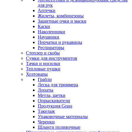
для рук
Аптечки
Жилеты, комбинезоны
Защитные очки и маски
Каски
Наколенники
Наушники
Перчатки и рукавицы
Респираторы
Степлер и скобы
Сумки для инструментов
Тачки и носилки
Тепловые пушки
Хозтовары
Грабли
Леска для триммера
Лопаты
Метла, щетки
Опрыскиватели
Продукция Grass
Такелаж
Упаковочные материалы
Черенки
Шланги поливочные