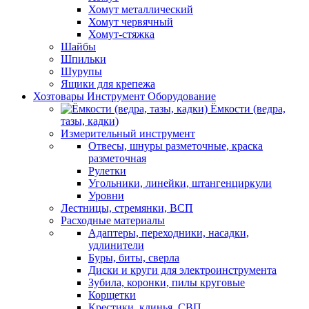
Хомут металлический
Хомут червячный
Хомут-стяжка
Шайбы
Шпильки
Шурупы
Ящики для крепежа
Хозтовары Инструмент Оборудование
Ёмкости (ведра,
тазы, кадки)
Измерительный инструмент
Отвесы, шнуры разметочные, краска
разметочная
Рулетки
Угольники, линейки, штангенциркули
Уровни
Лестницы, стремянки, ВСП
Расходные материалы
Адаптеры, переходники, насадки,
удлинители
Буры, биты, сверла
Диски и круги для электроинструмента
Зубила, коронки, пилы круговые
Корщетки
Крестики, клинья, СВП