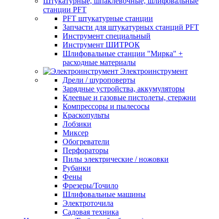
Штукатурные, шпаклевочные, шлифовальные
станции PFT
PFT штукатурные станции
Запчасти для штукатурных станций PFT
Инструмент специальный
Инструмент ШИТРОК
Шлифовальные станции "Мирка" +
расходные материалы
Электроинструмент
Дрели / шуроповерты
Зарядные устройства, аккумуляторы
Клеевые и газовые пистолеты, стержни
Компрессоры и пылесосы
Краскопульты
Лобзики
Миксер
Обогреватели
Перфораторы
Пилы электрические / ножовки
Рубанки
Фены
Фрезеры/Точило
Шлифовальные машины
Электроточила
Садовая техника