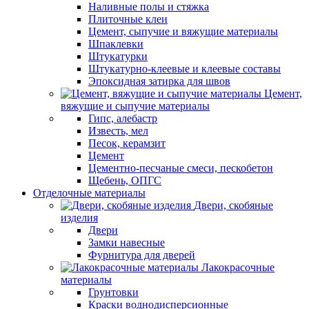
Наливные полы и стяжка
Плиточные клеи
Цемент, сыпучие и вяжущие материалы
Шпаклевки
Штукатурки
Штукатурно-клеевые и клеевые составы
Эпоксидная затирка для швов
Цемент,
вяжущие и сыпучие материалы
Гипс, алебастр
Известь, мел
Песок, керамзит
Цемент
Цементно-песчаные смеси, пескобетон
Щебень, ОПГС
Отделочные материалы
Двери, скобяные
изделия
Двери
Замки навесные
Фурнитура для дверей
Лакокрасочные
материалы
Грунтовки
Краски воднодисперсионные