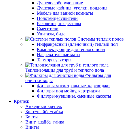
Душевое оборудование
Душевые кабины, уголки, поддоны
Мебель для ванной комнаты
Полотенцесушители
Раковины, пьедесталы
Смесители
Унитазы, биде
Системы теплых полов
Инфракрасный (пленочный) теплый пол
Комплектующие для теплого пола
Нагревательные маты
Терморегуляторы
Теплоизоляция для труб и теплого пола
Фильтры для
очистки воды
Фильтры магистральные, картриджи
Фильтры под мойку, картриджи
Фильтры-кувшины, сменные кассеты
Крепеж
Анкерный крепеж
Болт+шайба+гайка
Болты
Винт+шайба+гайка
Винты