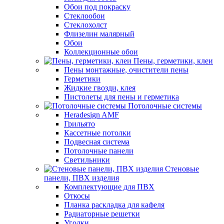
Обои под покраску
Стеклообои
Стеклохолст
Флизелин малярный
Обои
Коллекционные обои
Пены, герметики, клеи
Пены монтажные, очистители пены
Герметики
Жидкие гвозди, клея
Пистолеты для пены и герметика
Потолочные системы
Heradesign AMF
Грильято
Кассетные потолки
Подвесная система
Потолочные панели
Светильники
Стеновые
панели, ПВХ изделия
Комплектующие для ПВХ
Откосы
Планка раскладка для кафеля
Радиаторные решетки
Уголки