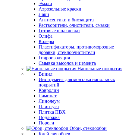
Эмали
Аэрозольные краски
Лаки
Антисептики и биозащита
Растворители, очистители, смазки
Готовые шпаклевки
Олифа
Колеры
Пластификаторы, противоморозные
добавки, стеклоочистители
Гидроизоляция
Смывка высолов и цемента
Напольные покрытия
Винил
Инструмент для монтажа напольных
покрытий
Ковролин
Ламинат
Линолеум
Плинтуса
Плитка ПВХ
Подложка
Пороги
Обои, стеклообои
Клей для обоев