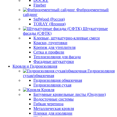
DÖCKE
Fineber
Фиброцементный
сайдинг
SidWood (Россия)
TORAY (Япония)
Штукатурные
фасады (СФТК)
Клеевые, штукатурно-клеевые смеси
Краски, грунтовки
Крепеж для утеплителя
Сетка и профили
Теплоизоляция для фасада
Фасадные штукатурки
Кровля и Гидроизоляция
Гидроизоляция
сухая/обмазочная
Гидроизоляция обмазочная
Гидроизоляция сухая
Кровля
Битумные кровельные листы (Ондулин)
Водосточные системы
Гибкая черепица
Металлическая кровля
Пленки для изоляции