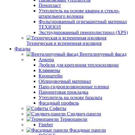
Пенопласт
Утеплитель на основе кварца и стекло-
штапельного волокна
Фольгированный огнезащитный материал
ТЕХИЗОЛ
Экструдированный пенополистирол (XPS)
Техническая и вспененная изоляция
Фасады
Вентилируемый фасад
Анкера
Дюбели для крепления теплоизоляции
Кляммеры
Кронштейн
Облицовочный материал
Паро-гидроизоляционные пленки
Паронитовая прокладка
Утеплитель на основе базальта
Фасадный профиль
Софиты
Сэндвич-панели
Термопанели
Fineber
Фасадные панели