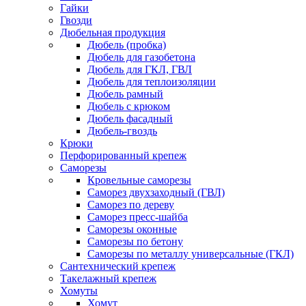
Гайки
Гвозди
Дюбельная продукция
Дюбель (пробка)
Дюбель для газобетона
Дюбель для ГКЛ, ГВЛ
Дюбель для теплоизоляции
Дюбель рамный
Дюбель с крюком
Дюбель фасадный
Дюбель-гвоздь
Крюки
Перфорированный крепеж
Саморезы
Кровельные саморезы
Саморез двухзаходный (ГВЛ)
Саморез по дереву
Саморез пресс-шайба
Саморезы оконные
Саморезы по бетону
Саморезы по металлу универсальные (ГКЛ)
Сантехнический крепеж
Такелажный крепеж
Хомуты
Хомут