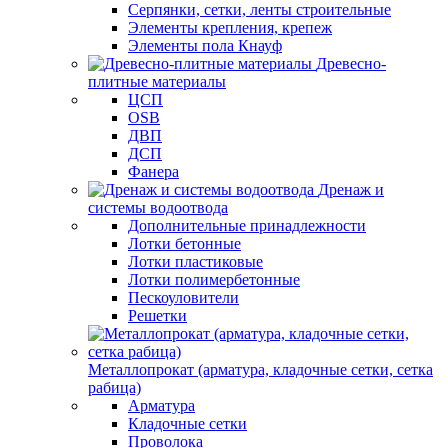
Серпянки, сетки, ленты строительные
Элементы крепления, крепеж
Элементы пола Кнауф
Древесно-
плитные материалы
ЦСП
OSB
ДВП
ДСП
Фанера
Дренаж и
системы водоотвода
Дополнительные принадлежности
Лотки бетонные
Лотки пластиковые
Лотки полимербетонные
Пескоуловители
Решетки
Металлопрокат (арматура, кладочные сетки, сетка
рабица)
Арматура
Кладочные сетки
Проволока