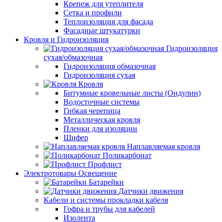
Крепеж для утеплителя
Сетка и профили
Теплоизоляция для фасада
Фасадные штукатурки
Кровля и Гидроизоляция
Гидроизоляция
сухая/обмазочная
Гидроизоляция обмазочная
Гидроизоляция сухая
Кровля
Битумные кровельные листы (Ондулин)
Водосточные системы
Гибкая черепица
Металлическая кровля
Пленки для изоляции
Шифер
Наплавляемая кровля
Поликарбонат
Профлист
Электротовары Освещение
Батарейки
Датчики движения
Кабели и системы прокладки кабеля
Гофра и трубы для кабелей
Изолента