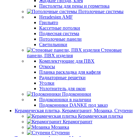
Жидкие гвозди, клея
Пистолеты для пены и герметика
Потолочные системы
Heradesign AMF
Грильято
Кассетные потолки
Подвесная система
Потолочные панели
Светильники
Стеновые
панели, ПВХ изделия
Комплектующие для ПВХ
Откосы
Планка раскладка для кафеля
Радиаторные решетки
Уголки
Уплотнитель для окон
Подоконники
Подоконники в наличии
Подоконники DANKE под заказ
Керамическая плитка, Керамогранит, Мозаика, Ступени
Керамическая плитка
Керамогранит
Мозаика
Ступени