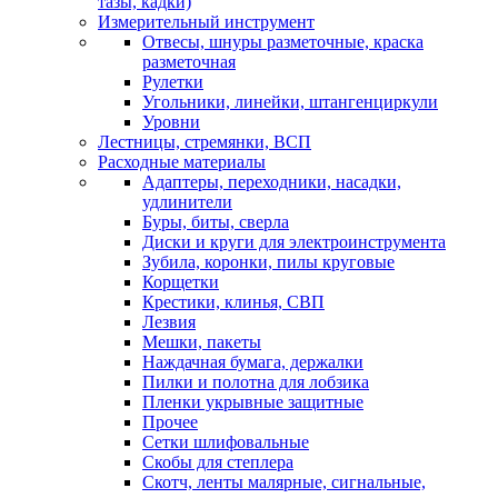
тазы, кадки)
Измерительный инструмент
Отвесы, шнуры разметочные, краска
разметочная
Рулетки
Угольники, линейки, штангенциркули
Уровни
Лестницы, стремянки, ВСП
Расходные материалы
Адаптеры, переходники, насадки,
удлинители
Буры, биты, сверла
Диски и круги для электроинструмента
Зубила, коронки, пилы круговые
Корщетки
Крестики, клинья, СВП
Лезвия
Мешки, пакеты
Наждачная бумага, держалки
Пилки и полотна для лобзика
Пленки укрывные защитные
Прочее
Сетки шлифовальные
Скобы для степлера
Скотч, ленты малярные, сигнальные,