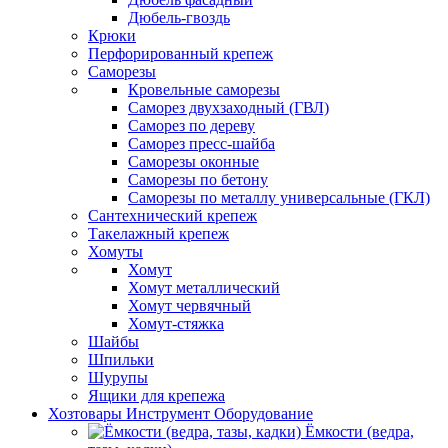
Дюбель-гвоздь
Крюки
Перфорированный крепеж
Саморезы
Кровельные саморезы
Саморез двухзаходный (ГВЛ)
Саморез по дереву
Саморез пресс-шайба
Саморезы оконные
Саморезы по бетону
Саморезы по металлу универсальные (ГКЛ)
Сантехнический крепеж
Такелажный крепеж
Хомуты
Хомут
Хомут металлический
Хомут червячный
Хомут-стяжка
Шайбы
Шпильки
Шурупы
Ящики для крепежа
Хозтовары Инструмент Оборудование
Ёмкости (ведра,