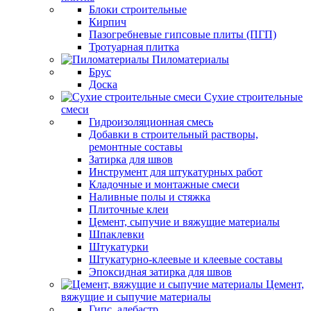
Блоки строительные
Кирпич
Пазогребневые гипсовые плиты (ПГП)
Тротуарная плитка
Пиломатериалы
Брус
Доска
Сухие строительные
смеси
Гидроизоляционная смесь
Добавки в строительный растворы,
ремонтные составы
Затирка для швов
Инструмент для штукатурных работ
Кладочные и монтажные смеси
Наливные полы и стяжка
Плиточные клеи
Цемент, сыпучие и вяжущие материалы
Шпаклевки
Штукатурки
Штукатурно-клеевые и клеевые составы
Эпоксидная затирка для швов
Цемент,
вяжущие и сыпучие материалы
Гипс, алебастр