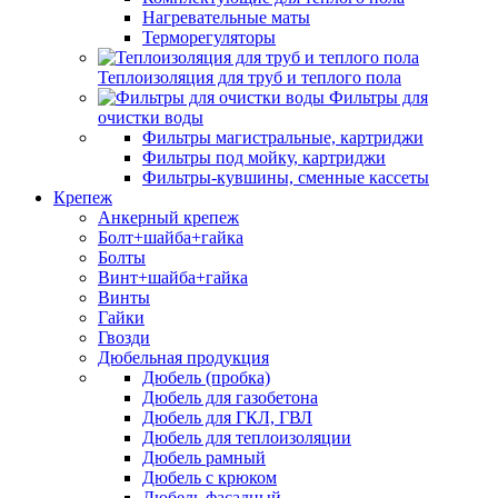
Нагревательные маты
Терморегуляторы
Теплоизоляция для труб и теплого пола
Фильтры для
очистки воды
Фильтры магистральные, картриджи
Фильтры под мойку, картриджи
Фильтры-кувшины, сменные кассеты
Крепеж
Анкерный крепеж
Болт+шайба+гайка
Болты
Винт+шайба+гайка
Винты
Гайки
Гвозди
Дюбельная продукция
Дюбель (пробка)
Дюбель для газобетона
Дюбель для ГКЛ, ГВЛ
Дюбель для теплоизоляции
Дюбель рамный
Дюбель с крюком
Дюбель фасадный