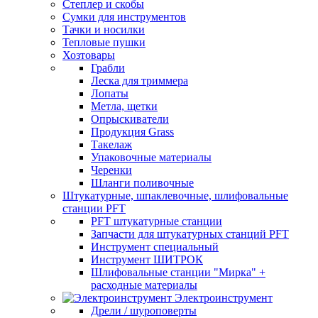
Степлер и скобы
Сумки для инструментов
Тачки и носилки
Тепловые пушки
Хозтовары
Грабли
Леска для триммера
Лопаты
Метла, щетки
Опрыскиватели
Продукция Grass
Такелаж
Упаковочные материалы
Черенки
Шланги поливочные
Штукатурные, шпаклевочные, шлифовальные
станции PFT
PFT штукатурные станции
Запчасти для штукатурных станций PFT
Инструмент специальный
Инструмент ШИТРОК
Шлифовальные станции "Мирка" +
расходные материалы
Электроинструмент
Дрели / шуроповерты