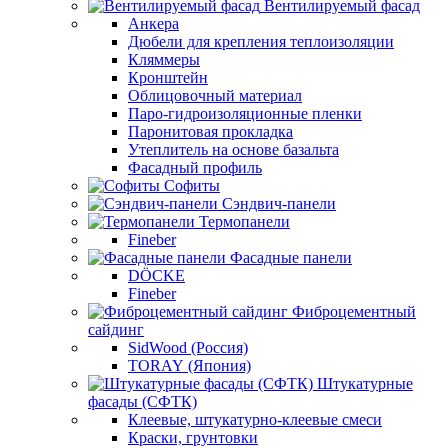
Вентилируемый фасад
Анкера
Дюбели для крепления теплоизоляции
Кляммеры
Кронштейн
Облицовочный материал
Паро-гидроизоляционные пленки
Паронитовая прокладка
Утеплитель на основе базальта
Фасадный профиль
Софиты
Сэндвич-панели
Термопанели
Fineber
Фасадные панели
DÖCKE
Fineber
Фиброцементный
сайдинг
SidWood (Россия)
TORAY (Япония)
Штукатурные
фасады (СФТК)
Клеевые, штукатурно-клеевые смеси
Краски, грунтовки