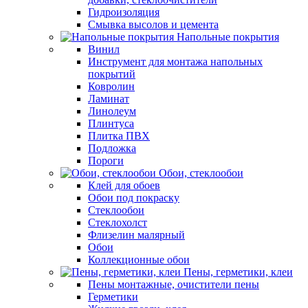
Гидроизоляция
Смывка высолов и цемента
Напольные покрытия
Винил
Инструмент для монтажа напольных
покрытий
Ковролин
Ламинат
Линолеум
Плинтуса
Плитка ПВХ
Подложка
Пороги
Обои, стеклообои
Клей для обоев
Обои под покраску
Стеклообои
Стеклохолст
Флизелин малярный
Обои
Коллекционные обои
Пены, герметики, клеи
Пены монтажные, очистители пены
Герметики