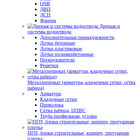
OSB
ДВП
ДСП
Фанера
Дренаж и
системы водоотвода
Дополнительные принадлежности
Лотки бетонные
Лотки пластиковые
Лотки полимербетонные
Пескоуловители
Решетки
Металлопрокат (арматура, кладочные сетки, сетка
рабица)
Арматура
Кладочные сетки
Проволока
Сетка рабица, ЦПВС
Труба профильная, уголки
ПГП, блоки строительные, кирпич, тротуарная
плитка