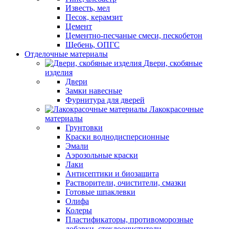
Известь, мел
Песок, керамзит
Цемент
Цементно-песчаные смеси, пескобетон
Щебень, ОПГС
Отделочные материалы
Двери, скобяные
изделия
Двери
Замки навесные
Фурнитура для дверей
Лакокрасочные
материалы
Грунтовки
Краски воднодисперсионные
Эмали
Аэрозольные краски
Лаки
Антисептики и биозащита
Растворители, очистители, смазки
Готовые шпаклевки
Олифа
Колеры
Пластификаторы, противоморозные
добавки, стеклоочистители