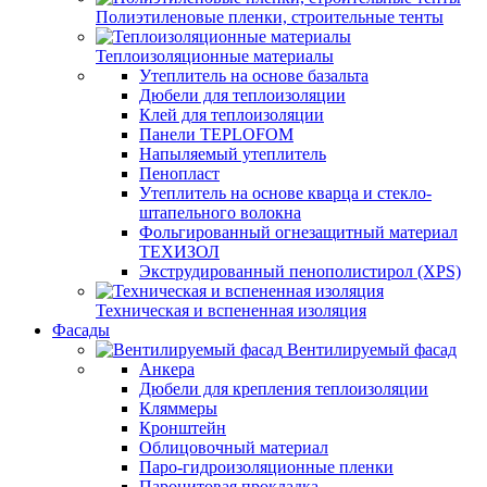
Полиэтиленовые пленки, строительные тенты
Теплоизоляционные материалы
Утеплитель на основе базальта
Дюбели для теплоизоляции
Клей для теплоизоляции
Панели TEPLOFOM
Напыляемый утеплитель
Пенопласт
Утеплитель на основе кварца и стекло-
штапельного волокна
Фольгированный огнезащитный материал
ТЕХИЗОЛ
Экструдированный пенополистирол (XPS)
Техническая и вспененная изоляция
Фасады
Вентилируемый фасад
Анкера
Дюбели для крепления теплоизоляции
Кляммеры
Кронштейн
Облицовочный материал
Паро-гидроизоляционные пленки
Паронитовая прокладка