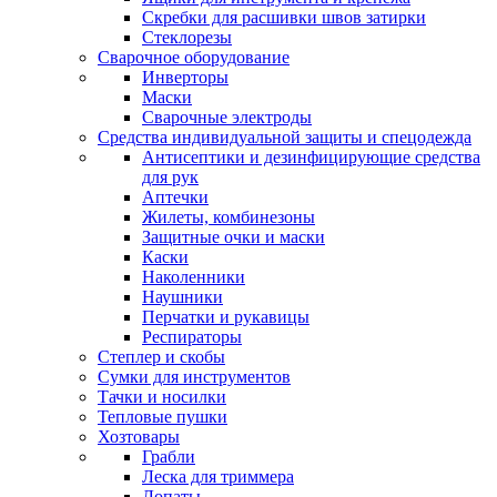
Скребки для расшивки швов затирки
Стеклорезы
Сварочное оборудование
Инверторы
Маски
Сварочные электроды
Средства индивидуальной защиты и спецодежда
Антисептики и дезинфицирующие средства
для рук
Аптечки
Жилеты, комбинезоны
Защитные очки и маски
Каски
Наколенники
Наушники
Перчатки и рукавицы
Респираторы
Степлер и скобы
Сумки для инструментов
Тачки и носилки
Тепловые пушки
Хозтовары
Грабли
Леска для триммера
Лопаты