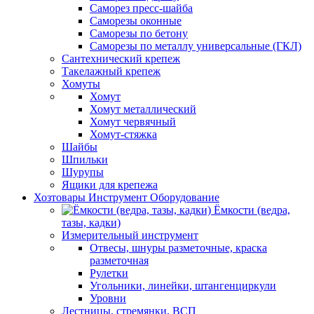
Саморез пресс-шайба
Саморезы оконные
Саморезы по бетону
Саморезы по металлу универсальные (ГКЛ)
Сантехнический крепеж
Такелажный крепеж
Хомуты
Хомут
Хомут металлический
Хомут червячный
Хомут-стяжка
Шайбы
Шпильки
Шурупы
Ящики для крепежа
Хозтовары Инструмент Оборудование
Ёмкости (ведра,
тазы, кадки)
Измерительный инструмент
Отвесы, шнуры разметочные, краска
разметочная
Рулетки
Угольники, линейки, штангенциркули
Уровни
Лестницы, стремянки, ВСП