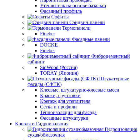
Утеплитель на основе базальта
Фасадный профиль
Софиты
Сэндвич-панели
Термопанели
Fineber
Фасадные панели
DÖCKE
Fineber
Фиброцементный
сайдинг
SidWood (Россия)
TORAY (Япония)
Штукатурные
фасады (СФТК)
Клеевые, штукатурно-клеевые смеси
Краски, грунтовки
Крепеж для утеплителя
Сетка и профили
Теплоизоляция для фасада
Фасадные штукатурки
Кровля и Гидроизоляция
Гидроизоляция
сухая/обмазочная