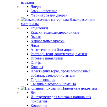
изделия
Двери
Замки навесные
Фурнитура для дверей
Лакокрасочные
материалы
Грунтовки
Краски воднодисперсионные
Эмали
Аэрозольные краски
Лаки
Антисептики и биозащита
Растворители, очистители, смазки
Готовые шпаклевки
Олифа
Колеры
Пластификаторы, противоморозные
добавки, стеклоочистители
Гидроизоляция
Смывка высолов и цемента
Напольные покрытия
Винил
Инструмент для монтажа напольных
покрытий
Ковролин