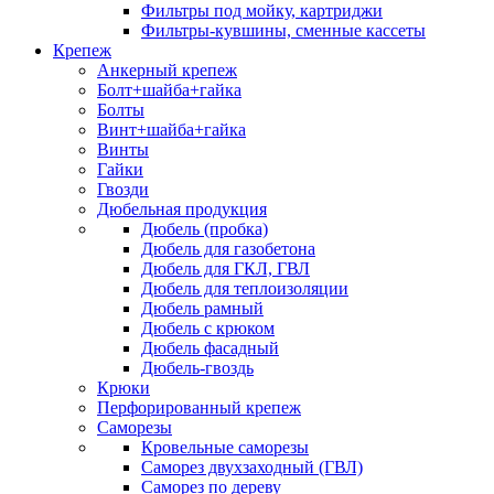
Фильтры под мойку, картриджи
Фильтры-кувшины, сменные кассеты
Крепеж
Анкерный крепеж
Болт+шайба+гайка
Болты
Винт+шайба+гайка
Винты
Гайки
Гвозди
Дюбельная продукция
Дюбель (пробка)
Дюбель для газобетона
Дюбель для ГКЛ, ГВЛ
Дюбель для теплоизоляции
Дюбель рамный
Дюбель с крюком
Дюбель фасадный
Дюбель-гвоздь
Крюки
Перфорированный крепеж
Саморезы
Кровельные саморезы
Саморез двухзаходный (ГВЛ)
Саморез по дереву