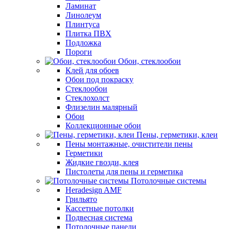
Ламинат
Линолеум
Плинтуса
Плитка ПВХ
Подложка
Пороги
Обои, стеклообои
Клей для обоев
Обои под покраску
Стеклообои
Стеклохолст
Флизелин малярный
Обои
Коллекционные обои
Пены, герметики, клеи
Пены монтажные, очистители пены
Герметики
Жидкие гвозди, клея
Пистолеты для пены и герметика
Потолочные системы
Heradesign AMF
Грильято
Кассетные потолки
Подвесная система
Потолочные панели