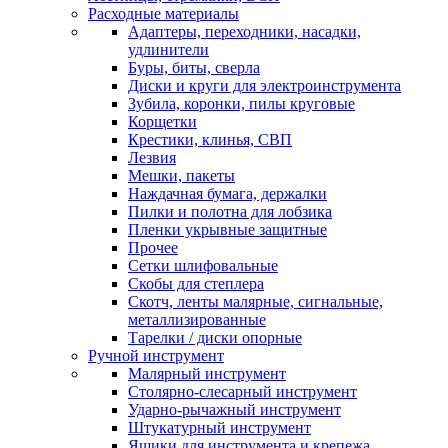
Расходные материалы
Адаптеры, переходники, насадки,
удлинители
Буры, биты, сверла
Диски и круги для электроинструмента
Зубила, коронки, пилы круговые
Корщетки
Крестики, клинья, СВП
Лезвия
Мешки, пакеты
Наждачная бумага, держалки
Пилки и полотна для лобзика
Пленки укрывные защитные
Прочее
Сетки шлифовальные
Скобы для степлера
Скотч, ленты малярные, сигнальные,
металлизированные
Тарелки / диски опорные
Ручной инструмент
Малярный инструмент
Столярно-слесарный инструмент
Ударно-рычажный инструмент
Штукатурный инструмент
Ящики для инструмента и крепежа