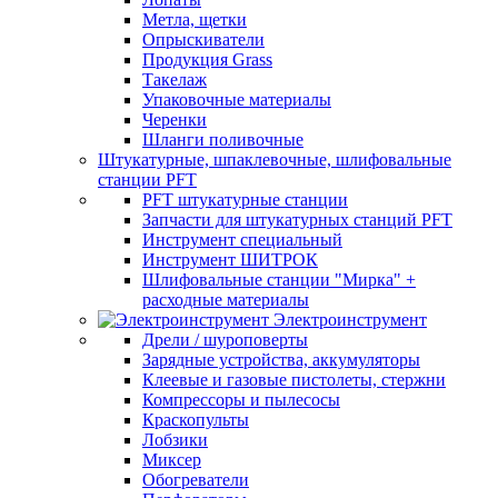
Метла, щетки
Опрыскиватели
Продукция Grass
Такелаж
Упаковочные материалы
Черенки
Шланги поливочные
Штукатурные, шпаклевочные, шлифовальные
станции PFT
PFT штукатурные станции
Запчасти для штукатурных станций PFT
Инструмент специальный
Инструмент ШИТРОК
Шлифовальные станции "Мирка" +
расходные материалы
Электроинструмент
Дрели / шуроповерты
Зарядные устройства, аккумуляторы
Клеевые и газовые пистолеты, стержни
Компрессоры и пылесосы
Краскопульты
Лобзики
Миксер
Обогреватели