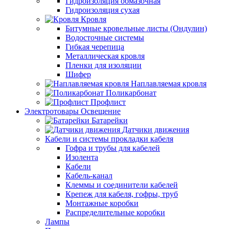
Гидроизоляция обмазочная
Гидроизоляция сухая
Кровля
Битумные кровельные листы (Ондулин)
Водосточные системы
Гибкая черепица
Металлическая кровля
Пленки для изоляции
Шифер
Наплавляемая кровля
Поликарбонат
Профлист
Электротовары Освещение
Батарейки
Датчики движения
Кабели и системы прокладки кабеля
Гофра и трубы для кабелей
Изолента
Кабели
Кабель-канал
Клеммы и соединители кабелей
Крепеж для кабеля, гофры, труб
Монтажные коробки
Распределительные коробки
Лампы