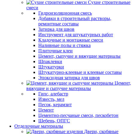
Сухие строительные
смеси
Гидроизоляционная смесь
Добавки в строительный растворы,
ремонтные составы
Затирка для швов
Инструмент для штукатурных работ
Кладочные и монтажные смеси
Наливные полы и стяжка
Плиточные клеи
Цемент, сыпучие и вяжущие материалы
Шпаклевки
Штукатурки
Штукатурно-клеевые и клеевые составы
Эпоксидная затирка для швов
Цемент,
вяжущие и сыпучие материалы
Гипс, алебастр
Известь, мел
Песок, керамзит
Цемент
Цементно-песчаные смеси, пескобетон
Щебень, ОПГС
Отделочные материалы
Двери, скобяные