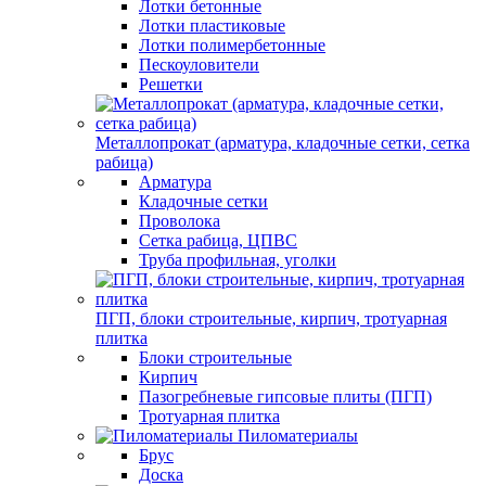
Лотки бетонные
Лотки пластиковые
Лотки полимербетонные
Пескоуловители
Решетки
Металлопрокат (арматура, кладочные сетки, сетка
рабица)
Арматура
Кладочные сетки
Проволока
Сетка рабица, ЦПВС
Труба профильная, уголки
ПГП, блоки строительные, кирпич, тротуарная
плитка
Блоки строительные
Кирпич
Пазогребневые гипсовые плиты (ПГП)
Тротуарная плитка
Пиломатериалы
Брус
Доска