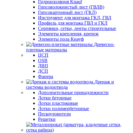
Гидроизоляция Knauf
Гипсоволокнистый лист (ГВЛВ)
Гипсокартонный лист (ГКЛ)
Инструмент для монтажа ГКЛ, ГВЛ
Профиль для монтажа ГВЛ и ГКЛ
Серпянки, сетки, ленты строительные
Элементы крепления, крепеж
Элементы пола Кнауф
Древесно-
плитные материалы
ЦСП
OSB
ДВП
ДСП
Фанера
Дренаж и
системы водоотвода
Дополнительные принадлежности
Лотки бетонные
Лотки пластиковые
Лотки полимербетонные
Пескоуловители
Решетки