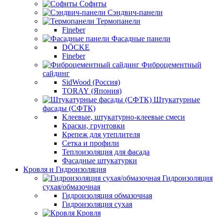
Софиты
Сэндвич-панели
Термопанели
Fineber
Фасадные панели
DÖCKE
Fineber
Фиброцементный
сайдинг
SidWood (Россия)
TORAY (Япония)
Штукатурные
фасады (СФТК)
Клеевые, штукатурно-клеевые смеси
Краски, грунтовки
Крепеж для утеплителя
Сетка и профили
Теплоизоляция для фасада
Фасадные штукатурки
Кровля и Гидроизоляция
Гидроизоляция
сухая/обмазочная
Гидроизоляция обмазочная
Гидроизоляция сухая
Кровля