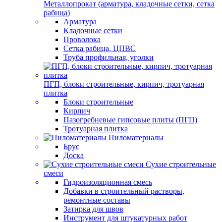
Металлопрокат (арматура, кладочные сетки, сетка
рабица)
Арматура
Кладочные сетки
Проволока
Сетка рабица, ЦПВС
Труба профильная, уголки
ПГП, блоки строительные, кирпич, тротуарная
плитка
Блоки строительные
Кирпич
Пазогребневые гипсовые плиты (ПГП)
Тротуарная плитка
Пиломатериалы
Брус
Доска
Сухие строительные
смеси
Гидроизоляционная смесь
Добавки в строительный растворы,
ремонтные составы
Затирка для швов
Инструмент для штукатурных работ