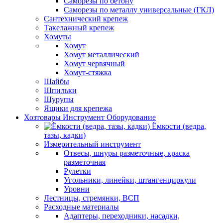
Саморезы по бетону
Саморезы по металлу универсальные (ГКЛ)
Сантехнический крепеж
Такелажный крепеж
Хомуты
Хомут
Хомут металлический
Хомут червячный
Хомут-стяжка
Шайбы
Шпильки
Шурупы
Ящики для крепежа
Хозтовары Инструмент Оборудование
Ёмкости (ведра,
тазы, кадки)
Измерительный инструмент
Отвесы, шнуры разметочные, краска
разметочная
Рулетки
Угольники, линейки, штангенциркули
Уровни
Лестницы, стремянки, ВСП
Расходные материалы
Адаптеры, переходники, насадки,