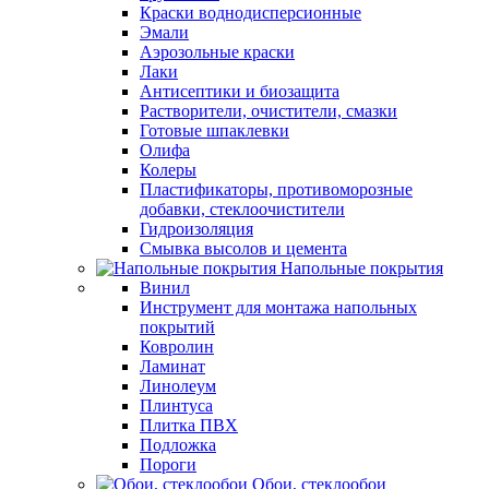
Краски воднодисперсионные
Эмали
Аэрозольные краски
Лаки
Антисептики и биозащита
Растворители, очистители, смазки
Готовые шпаклевки
Олифа
Колеры
Пластификаторы, противоморозные
добавки, стеклоочистители
Гидроизоляция
Смывка высолов и цемента
Напольные покрытия
Винил
Инструмент для монтажа напольных
покрытий
Ковролин
Ламинат
Линолеум
Плинтуса
Плитка ПВХ
Подложка
Пороги
Обои, стеклообои