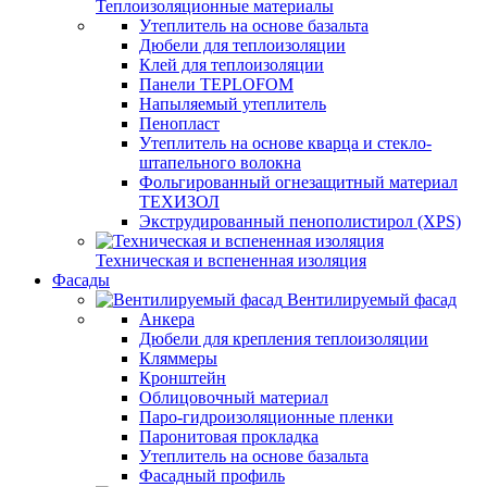
Теплоизоляционные материалы
Утеплитель на основе базальта
Дюбели для теплоизоляции
Клей для теплоизоляции
Панели TEPLOFOM
Напыляемый утеплитель
Пенопласт
Утеплитель на основе кварца и стекло-
штапельного волокна
Фольгированный огнезащитный материал
ТЕХИЗОЛ
Экструдированный пенополистирол (XPS)
Техническая и вспененная изоляция
Фасады
Вентилируемый фасад
Анкера
Дюбели для крепления теплоизоляции
Кляммеры
Кронштейн
Облицовочный материал
Паро-гидроизоляционные пленки
Паронитовая прокладка
Утеплитель на основе базальта
Фасадный профиль