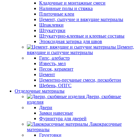
Кладочные и монтажные смеси
Наливные полы и стяжка
Плиточные клеи
Цемент, сыпучие и вяжущие материалы
Шпаклевки
Штукатурки
Штукатурно-клеевые и клеевые составы
Эпоксидная затирка для швов
Цемент,
вяжущие и сыпучие материалы
Гипс, алебастр
Известь, мел
Песок, керамзит
Цемент
Цементно-песчаные смеси, пескобетон
Щебень, ОПГС
Отделочные материалы
Двери, скобяные
изделия
Двери
Замки навесные
Фурнитура для дверей
Лакокрасочные
материалы
Грунтовки