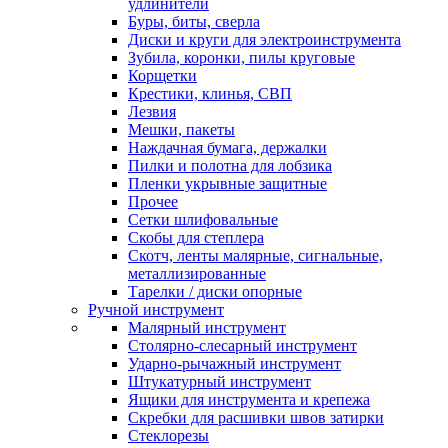
удлинители
Буры, биты, сверла
Диски и круги для электроинструмента
Зубила, коронки, пилы круговые
Корщетки
Крестики, клинья, СВП
Лезвия
Мешки, пакеты
Наждачная бумага, держалки
Пилки и полотна для лобзика
Пленки укрывные защитные
Прочее
Сетки шлифовальные
Скобы для степлера
Скотч, ленты малярные, сигнальные,
металлизированные
Тарелки / диски опорные
Ручной инструмент
Малярный инструмент
Столярно-слесарный инструмент
Ударно-рычажный инструмент
Штукатурный инструмент
Ящики для инструмента и крепежа
Скребки для расшивки швов затирки
Стеклорезы