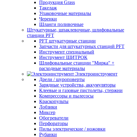
Продукция Grass
Такелаж
Упаковочные материалы
Черенки
Шланги поливочные
Штукатурные, шпаклевочные, шлифовальные
станции PFT
PFT штукатурные станции
Запчасти для штукатурных станций PFT
Инструмент специальный
Инструмент ШИТРОК
Шлифовальные станции "Мирка" +
расходные материалы
Электроинструмент
Дрели / шуроповерты
Зарядные устройства, аккумуляторы
Клеевые и газовые пистолеты, стержни
Компрессоры и пылесосы
Краскопульты
Лобзики
Миксер
Обогреватели
Перфораторы
Пилы электрические / ножовки
Рубанки