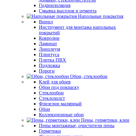
Гидроизоляция
Смывка высолов и цемента
Напольные покрытия
Винил
Инструмент для монтажа напольных
покрытий
Ковролин
Ламинат
Линолеум
Плинтуса
Плитка ПВХ
Подложка
Пороги
Обои, стеклообои
Клей для обоев
Обои под покраску
Стеклообои
Стеклохолст
Флизелин малярный
Обои
Коллекционные обои
Пены, герметики, клеи
Пены монтажные, очистители пены
Герметики