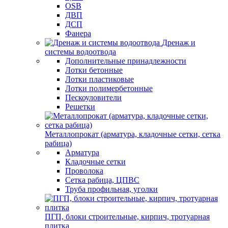
OSB
ДВП
ДСП
Фанера
Дренаж и
системы водоотвода
Дополнительные принадлежности
Лотки бетонные
Лотки пластиковые
Лотки полимербетонные
Пескоуловители
Решетки
Металлопрокат (арматура, кладочные сетки, сетка
рабица)
Арматура
Кладочные сетки
Проволока
Сетка рабица, ЦПВС
Труба профильная, уголки
ПГП, блоки строительные, кирпич, тротуарная
плитка