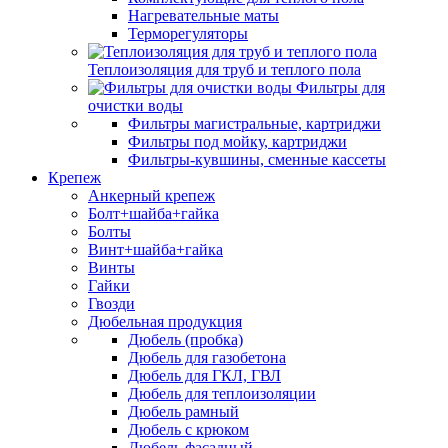
Нагревательные маты
Терморегуляторы
Теплоизоляция для труб и теплого пола
Фильтры для
очистки воды
Фильтры магистральные, картриджи
Фильтры под мойку, картриджи
Фильтры-кувшины, сменные кассеты
Крепеж
Анкерный крепеж
Болт+шайба+гайка
Болты
Винт+шайба+гайка
Винты
Гайки
Гвозди
Дюбельная продукция
Дюбель (пробка)
Дюбель для газобетона
Дюбель для ГКЛ, ГВЛ
Дюбель для теплоизоляции
Дюбель рамный
Дюбель с крюком
Дюбель фасадный