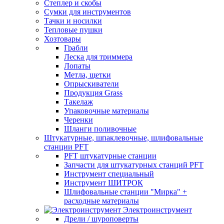
Степлер и скобы
Сумки для инструментов
Тачки и носилки
Тепловые пушки
Хозтовары
Грабли
Леска для триммера
Лопаты
Метла, щетки
Опрыскиватели
Продукция Grass
Такелаж
Упаковочные материалы
Черенки
Шланги поливочные
Штукатурные, шпаклевочные, шлифовальные
станции PFT
PFT штукатурные станции
Запчасти для штукатурных станций PFT
Инструмент специальный
Инструмент ШИТРОК
Шлифовальные станции "Мирка" +
расходные материалы
Электроинструмент
Дрели / шуроповерты