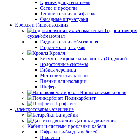
Крепеж для утеплителя
Сетка и профили
Теплоизоляция для фасада
Фасадные штукатурки
Кровля и Гидроизоляция
Гидроизоляция
сухая/обмазочная
Гидроизоляция обмазочная
Гидроизоляция сухая
Кровля
Битумные кровельные листы (Ондулин)
Водосточные системы
Гибкая черепица
Металлическая кровля
Пленки для изоляции
Шифер
Наплавляемая кровля
Поликарбонат
Профлист
Электротовары Освещение
Батарейки
Датчики движения
Кабели и системы прокладки кабеля
Гофра и трубы для кабелей
Изолента