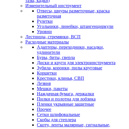
тазы, кадки)
Измерительный инструмент
Отвесы, шнуры разметочные, краска
разметочная
Рулетки
Угольники, линейки, штангенциркули
Уровни
Лестницы, стремянки, ВСП
Расходные материалы
Адаптеры, переходники, насадки,
удлинители
Буры, биты, сверла
Диски и круги для электроинструмента
Зубила, коронки, пилы круговые
Корщетки
Крестики, клинья, СВП
Лезвия
Мешки, пакеты
Наждачная бумага, держалки
Пилки и полотна для лобзика
Пленки укрывные защитные
Прочее
Сетки шлифовальные
Скобы для степлера
Скотч, ленты малярные, сигнальные,