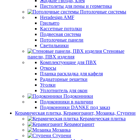
Жидкие гвозди, клея
Пистолеты для пены и герметика
Потолочные системы
Heradesign AMF
Грильято
Кассетные потолки
Подвесная система
Потолочные панели
Светильники
Стеновые
панели, ПВХ изделия
Комплектующие для ПВХ
Откосы
Планка раскладка для кафеля
Радиаторные решетки
Уголки
Уплотнитель для окон
Подоконники
Подоконники в наличии
Подоконники DANKE под заказ
Керамическая плитка, Керамогранит, Мозаика, Ступени
Керамическая плитка
Керамогранит
Мозаика
Ступени