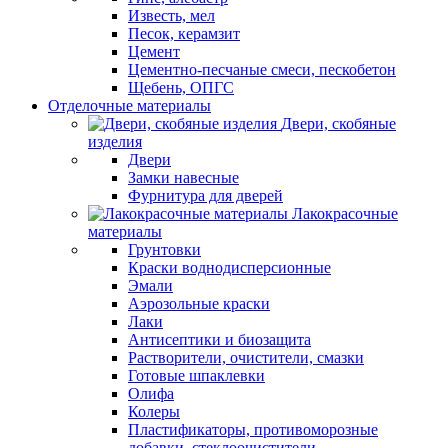
Известь, мел
Песок, керамзит
Цемент
Цементно-песчаные смеси, пескобетон
Щебень, ОПГС
Отделочные материалы
Двери, скобяные
изделия
Двери
Замки навесные
Фурнитура для дверей
Лакокрасочные
материалы
Грунтовки
Краски воднодисперсионные
Эмали
Аэрозольные краски
Лаки
Антисептики и биозащита
Растворители, очистители, смазки
Готовые шпаклевки
Олифа
Колеры
Пластификаторы, противоморозные
добавки, стеклоочистители