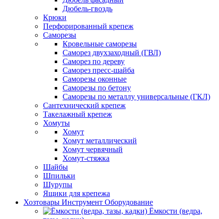
Дюбель-гвоздь
Крюки
Перфорированный крепеж
Саморезы
Кровельные саморезы
Саморез двухзаходный (ГВЛ)
Саморез по дереву
Саморез пресс-шайба
Саморезы оконные
Саморезы по бетону
Саморезы по металлу универсальные (ГКЛ)
Сантехнический крепеж
Такелажный крепеж
Хомуты
Хомут
Хомут металлический
Хомут червячный
Хомут-стяжка
Шайбы
Шпильки
Шурупы
Ящики для крепежа
Хозтовары Инструмент Оборудование
Ёмкости (ведра,