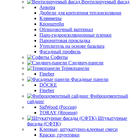
Вентилируемый фасад
Анкера
Дюбели для крепления теплоизоляции
Кляммеры
Кронштейн
Облицовочный материал
Паро-гидроизоляционные пленки
Паронитовая прокладка
Утеплитель на основе базальта
Фасадный профиль
Софиты
Сэндвич-панели
Термопанели
Fineber
Фасадные панели
DÖCKE
Fineber
Фиброцементный
сайдинг
SidWood (Россия)
TORAY (Япония)
Штукатурные
фасады (СФТК)
Клеевые, штукатурно-клеевые смеси
Краски, грунтовки