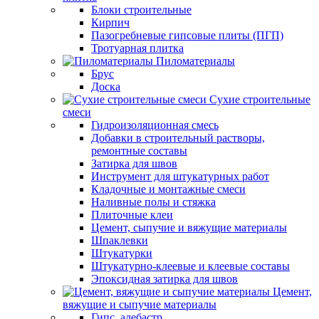
Блоки строительные
Кирпич
Пазогребневые гипсовые плиты (ПГП)
Тротуарная плитка
Пиломатериалы
Брус
Доска
Сухие строительные
смеси
Гидроизоляционная смесь
Добавки в строительный растворы,
ремонтные составы
Затирка для швов
Инструмент для штукатурных работ
Кладочные и монтажные смеси
Наливные полы и стяжка
Плиточные клеи
Цемент, сыпучие и вяжущие материалы
Шпаклевки
Штукатурки
Штукатурно-клеевые и клеевые составы
Эпоксидная затирка для швов
Цемент,
вяжущие и сыпучие материалы
Гипс, алебастр