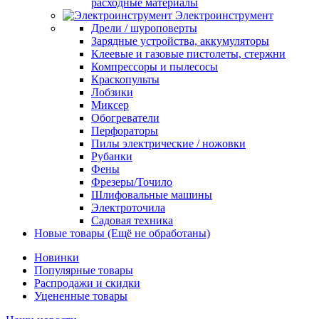
расходные материалы
Электроинструмент
Дрели / шуроповерты
Зарядные устройства, аккумуляторы
Клеевые и газовые пистолеты, стержни
Компрессоры и пылесосы
Краскопульты
Лобзики
Миксер
Обогреватели
Перфораторы
Пилы электрические / ножовки
Рубанки
Фены
Фрезеры/Точило
Шлифовальные машины
Электроточила
Садовая техника
Новые товары (Ещё не обработаны)
Новинки
Популярные товары
Распродажи и скидки
Уцененные товары