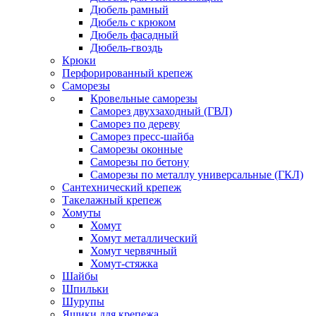
Дюбель рамный
Дюбель с крюком
Дюбель фасадный
Дюбель-гвоздь
Крюки
Перфорированный крепеж
Саморезы
Кровельные саморезы
Саморез двухзаходный (ГВЛ)
Саморез по дереву
Саморез пресс-шайба
Саморезы оконные
Саморезы по бетону
Саморезы по металлу универсальные (ГКЛ)
Сантехнический крепеж
Такелажный крепеж
Хомуты
Хомут
Хомут металлический
Хомут червячный
Хомут-стяжка
Шайбы
Шпильки
Шурупы
Ящики для крепежа