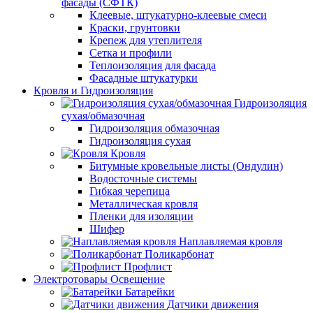
фасады (СФТК)
Клеевые, штукатурно-клеевые смеси
Краски, грунтовки
Крепеж для утеплителя
Сетка и профили
Теплоизоляция для фасада
Фасадные штукатурки
Кровля и Гидроизоляция
Гидроизоляция
сухая/обмазочная
Гидроизоляция обмазочная
Гидроизоляция сухая
Кровля
Битумные кровельные листы (Ондулин)
Водосточные системы
Гибкая черепица
Металлическая кровля
Пленки для изоляции
Шифер
Наплавляемая кровля
Поликарбонат
Профлист
Электротовары Освещение
Батарейки
Датчики движения