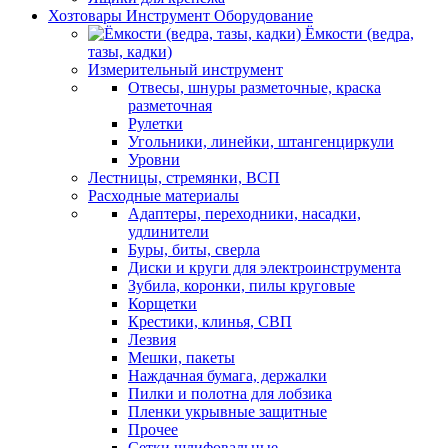
Хозтовары Инструмент Оборудование
Ёмкости (ведра,
тазы, кадки)
Измерительный инструмент
Отвесы, шнуры разметочные, краска
разметочная
Рулетки
Угольники, линейки, штангенциркули
Уровни
Лестницы, стремянки, ВСП
Расходные материалы
Адаптеры, переходники, насадки,
удлинители
Буры, биты, сверла
Диски и круги для электроинструмента
Зубила, коронки, пилы круговые
Корщетки
Крестики, клинья, СВП
Лезвия
Мешки, пакеты
Наждачная бумага, держалки
Пилки и полотна для лобзика
Пленки укрывные защитные
Прочее
Сетки шлифовальные