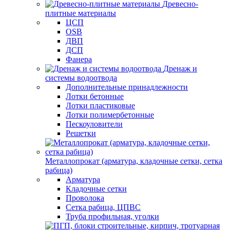
Древесно-
плитные материалы
ЦСП
OSB
ДВП
ДСП
Фанера
Дренаж и
системы водоотвода
Дополнительные принадлежности
Лотки бетонные
Лотки пластиковые
Лотки полимербетонные
Пескоуловители
Решетки
Металлопрокат (арматура, кладочные сетки, сетка
рабица)
Арматура
Кладочные сетки
Проволока
Сетка рабица, ЦПВС
Труба профильная, уголки