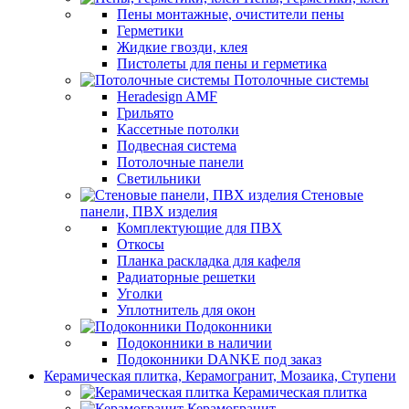
Пены монтажные, очистители пены
Герметики
Жидкие гвозди, клея
Пистолеты для пены и герметика
Потолочные системы
Heradesign AMF
Грильято
Кассетные потолки
Подвесная система
Потолочные панели
Светильники
Стеновые
панели, ПВХ изделия
Комплектующие для ПВХ
Откосы
Планка раскладка для кафеля
Радиаторные решетки
Уголки
Уплотнитель для окон
Подоконники
Подоконники в наличии
Подоконники DANKE под заказ
Керамическая плитка, Керамогранит, Мозаика, Ступени
Керамическая плитка
Керамогранит