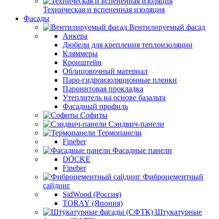
Техническая и вспененная изоляция
Фасады
Вентилируемый фасад
Анкера
Дюбели для крепления теплоизоляции
Кляммеры
Кронштейн
Облицовочный материал
Паро-гидроизоляционные пленки
Паронитовая прокладка
Утеплитель на основе базальта
Фасадный профиль
Софиты
Сэндвич-панели
Термопанели
Fineber
Фасадные панели
DÖCKE
Fineber
Фиброцементный
сайдинг
SidWood (Россия)
TORAY (Япония)
Штукатурные