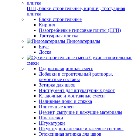
ПГП, блоки строительные, кирпич, тротуарная
плитка
Блоки строительные
Кирпич
Пазогребневые гипсовые плиты (ПГП)
Тротуарная плитка
Пиломатериалы
Брус
Доска
Сухие строительные
смеси
Гидроизоляционная смесь
Добавки в строительный растворы,
ремонтные составы
Затирка для швов
Инструмент для штукатурных работ
Кладочные и монтажные смеси
Наливные полы и стяжка
Плиточные клеи
Цемент, сыпучие и вяжущие материалы
Шпаклевки
Штукатурки
Штукатурно-клеевые и клеевые составы
Эпоксидная затирка для швов