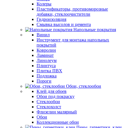
Колеры
Пластификаторы, противоморозные
добавки, стеклоочистители
Гидроизоляция
Смывка высолов и цемента
Напольные покрытия
Винил
Инструмент для монтажа напольных
покрытий
Ковролин
Ламинат
Линолеум
Плинтуса
Плитка ПВХ
Подложка
Пороги
Обои, стеклообои
Клей для обоев
Обои под покраску
Стеклообои
Стеклохолст
Флизелин малярный
Обои
Коллекционные обои
Пены, герметики, клеи