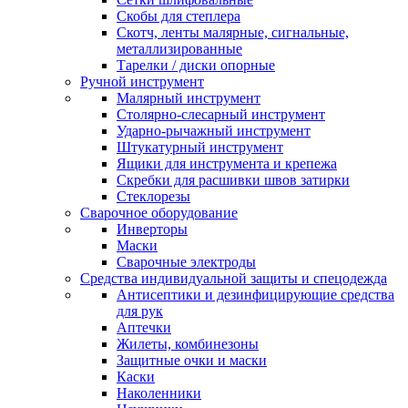
Скобы для степлера
Скотч, ленты малярные, сигнальные,
металлизированные
Тарелки / диски опорные
Ручной инструмент
Малярный инструмент
Столярно-слесарный инструмент
Ударно-рычажный инструмент
Штукатурный инструмент
Ящики для инструмента и крепежа
Скребки для расшивки швов затирки
Стеклорезы
Сварочное оборудование
Инверторы
Маски
Сварочные электроды
Средства индивидуальной защиты и спецодежда
Антисептики и дезинфицирующие средства
для рук
Аптечки
Жилеты, комбинезоны
Защитные очки и маски
Каски
Наколенники