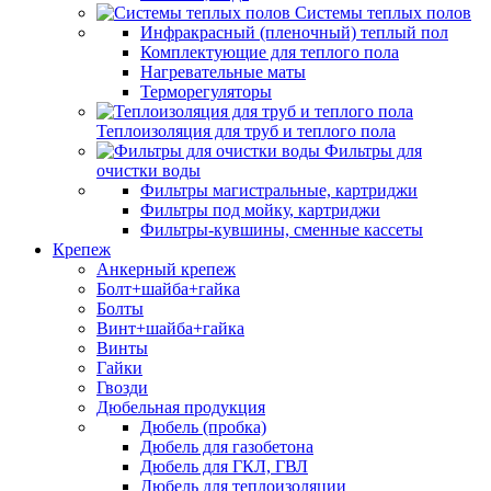
Системы теплых полов
Инфракрасный (пленочный) теплый пол
Комплектующие для теплого пола
Нагревательные маты
Терморегуляторы
Теплоизоляция для труб и теплого пола
Фильтры для
очистки воды
Фильтры магистральные, картриджи
Фильтры под мойку, картриджи
Фильтры-кувшины, сменные кассеты
Крепеж
Анкерный крепеж
Болт+шайба+гайка
Болты
Винт+шайба+гайка
Винты
Гайки
Гвозди
Дюбельная продукция
Дюбель (пробка)
Дюбель для газобетона
Дюбель для ГКЛ, ГВЛ
Дюбель для теплоизоляции