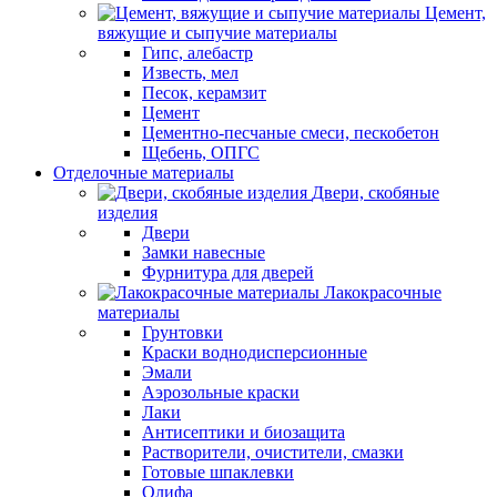
Цемент,
вяжущие и сыпучие материалы
Гипс, алебастр
Известь, мел
Песок, керамзит
Цемент
Цементно-песчаные смеси, пескобетон
Щебень, ОПГС
Отделочные материалы
Двери, скобяные
изделия
Двери
Замки навесные
Фурнитура для дверей
Лакокрасочные
материалы
Грунтовки
Краски воднодисперсионные
Эмали
Аэрозольные краски
Лаки
Антисептики и биозащита
Растворители, очистители, смазки
Готовые шпаклевки
Олифа