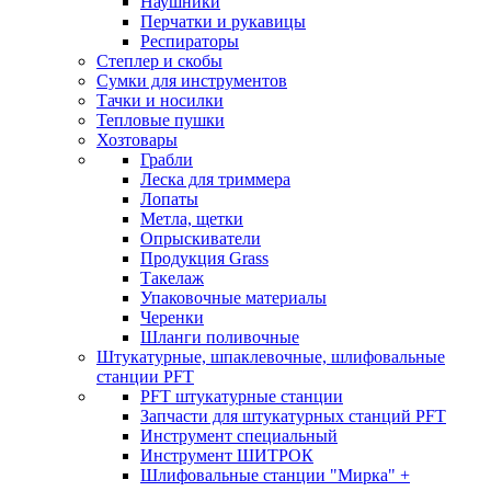
Наушники
Перчатки и рукавицы
Респираторы
Степлер и скобы
Сумки для инструментов
Тачки и носилки
Тепловые пушки
Хозтовары
Грабли
Леска для триммера
Лопаты
Метла, щетки
Опрыскиватели
Продукция Grass
Такелаж
Упаковочные материалы
Черенки
Шланги поливочные
Штукатурные, шпаклевочные, шлифовальные
станции PFT
PFT штукатурные станции
Запчасти для штукатурных станций PFT
Инструмент специальный
Инструмент ШИТРОК
Шлифовальные станции "Мирка" +