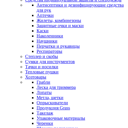
Антисептики и дезинфицирующие средства
для рук
Аптечки
Жилеты, комбинезоны
Защитные очки и маски
Каски
Наколенники
Наушники
Перчатки и рукавицы
Респираторы
Степлер и скобы
Сумки для инструментов
Тачки и носилки
Тепловые пушки
Хозтовары
Грабли
Леска для триммера
Лопаты
Метла, щетки
Опрыскиватели
Продукция Grass
Такелаж
Упаковочные материалы
Черенки