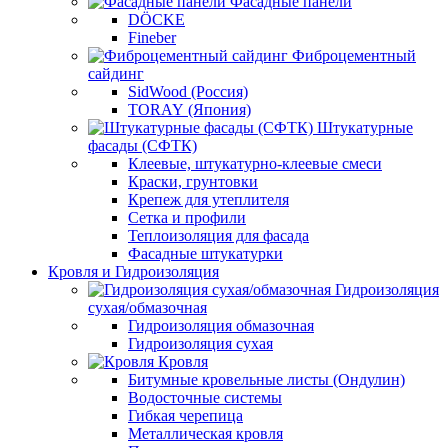
Фасадные панели
DÖCKE
Fineber
Фиброцементный
сайдинг
SidWood (Россия)
TORAY (Япония)
Штукатурные
фасады (СФТК)
Клеевые, штукатурно-клеевые смеси
Краски, грунтовки
Крепеж для утеплителя
Сетка и профили
Теплоизоляция для фасада
Фасадные штукатурки
Кровля и Гидроизоляция
Гидроизоляция
сухая/обмазочная
Гидроизоляция обмазочная
Гидроизоляция сухая
Кровля
Битумные кровельные листы (Ондулин)
Водосточные системы
Гибкая черепица
Металлическая кровля