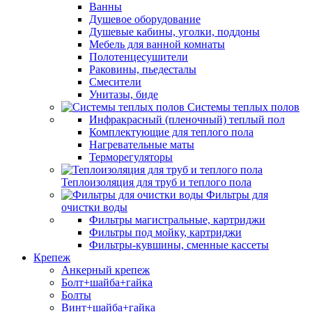
Ванны
Душевое оборудование
Душевые кабины, уголки, поддоны
Мебель для ванной комнаты
Полотенцесушители
Раковины, пьедесталы
Смесители
Унитазы, биде
Системы теплых полов
Инфракрасный (пленочный) теплый пол
Комплектующие для теплого пола
Нагревательные маты
Терморегуляторы
Теплоизоляция для труб и теплого пола
Фильтры для
очистки воды
Фильтры магистральные, картриджи
Фильтры под мойку, картриджи
Фильтры-кувшины, сменные кассеты
Крепеж
Анкерный крепеж
Болт+шайба+гайка
Болты
Винт+шайба+гайка