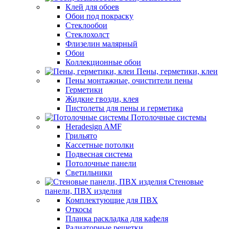
Клей для обоев
Обои под покраску
Стеклообои
Стеклохолст
Флизелин малярный
Обои
Коллекционные обои
Пены, герметики, клеи
Пены монтажные, очистители пены
Герметики
Жидкие гвозди, клея
Пистолеты для пены и герметика
Потолочные системы
Heradesign AMF
Грильято
Кассетные потолки
Подвесная система
Потолочные панели
Светильники
Стеновые
панели, ПВХ изделия
Комплектующие для ПВХ
Откосы
Планка раскладка для кафеля
Радиаторные решетки