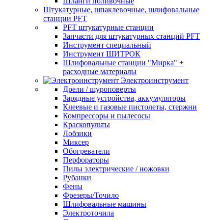
Шланги поливочные
Штукатурные, шпаклевочные, шлифовальные
станции PFT
PFT штукатурные станции
Запчасти для штукатурных станций PFT
Инструмент специальный
Инструмент ШИТРОК
Шлифовальные станции "Мирка" +
расходные материалы
Электроинструмент
Дрели / шуроповерты
Зарядные устройства, аккумуляторы
Клеевые и газовые пистолеты, стержни
Компрессоры и пылесосы
Краскопульты
Лобзики
Миксер
Обогреватели
Перфораторы
Пилы электрические / ножовки
Рубанки
Фены
Фрезеры/Точило
Шлифовальные машины
Электроточила