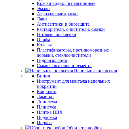
Краски воднодисперсионные
Эмали
Аэрозольные краски
Лаки
Антисептики и биозащита
Растворители, очистители, смазки
Готовые шпаклевки
Олифа
Колеры
Пластификаторы, противоморозные
добавки, стеклоочистители
Гидроизоляция
Смывка высолов и цемента
Напольные покрытия
Винил
Инструмент для монтажа напольных
покрытий
Ковролин
Ламинат
Линолеум
Плинтуса
Плитка ПВХ
Подложка
Пороги
Обои, стеклообои