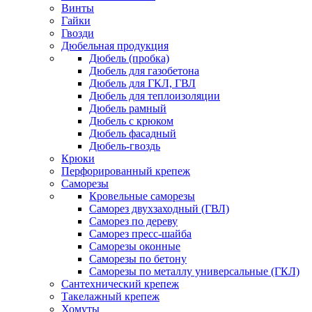
Винты
Гайки
Гвозди
Дюбельная продукция
Дюбель (пробка)
Дюбель для газобетона
Дюбель для ГКЛ, ГВЛ
Дюбель для теплоизоляции
Дюбель рамный
Дюбель с крюком
Дюбель фасадный
Дюбель-гвоздь
Крюки
Перфорированный крепеж
Саморезы
Кровельные саморезы
Саморез двухзаходный (ГВЛ)
Саморез по дереву
Саморез пресс-шайба
Саморезы оконные
Саморезы по бетону
Саморезы по металлу универсальные (ГКЛ)
Сантехнический крепеж
Такелажный крепеж
Хомуты