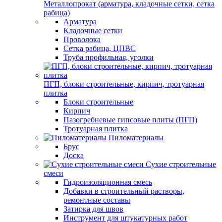
Металлопрокат (арматура, кладочные сетки, сетка
рабица)
Арматура
Кладочные сетки
Проволока
Сетка рабица, ЦПВС
Труба профильная, уголки
ПГП, блоки строительные, кирпич, тротуарная
плитка
Блоки строительные
Кирпич
Пазогребневые гипсовые плиты (ПГП)
Тротуарная плитка
Пиломатериалы
Брус
Доска
Сухие строительные
смеси
Гидроизоляционная смесь
Добавки в строительный растворы,
ремонтные составы
Затирка для швов
Инструмент для штукатурных работ