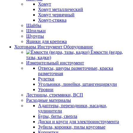
Хомут
Хомут металлический
Хомут червячный
Хомут-стяжка
Шайбы
Шпильки
Шурупы
Ящики для крепежа
Хозтовары Инструмент Оборудование
Ёмкости (ведра,
тазы, кадки)
Измерительный инструмент
Отвесы, шнуры разметочные, краска
разметочная
Рулетки
Угольники, линейки, штангенциркули
Уровни
Лестницы, стремянки, ВСП
Расходные материалы
Адаптеры, переходники, насадки,
удлинители
Буры, биты, сверла
Диски и круги для электроинструмента
Зубила, коронки, пилы круговые
Корщетки