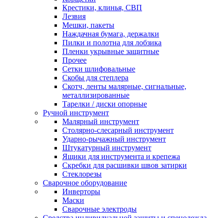
Крестики, клинья, СВП
Лезвия
Мешки, пакеты
Наждачная бумага, держалки
Пилки и полотна для лобзика
Пленки укрывные защитные
Прочее
Сетки шлифовальные
Скобы для степлера
Скотч, ленты малярные, сигнальные,
металлизированные
Тарелки / диски опорные
Ручной инструмент
Малярный инструмент
Столярно-слесарный инструмент
Ударно-рычажный инструмент
Штукатурный инструмент
Ящики для инструмента и крепежа
Скребки для расшивки швов затирки
Стеклорезы
Сварочное оборудование
Инверторы
Маски
Сварочные электроды
Средства индивидуальной защиты и спецодежда