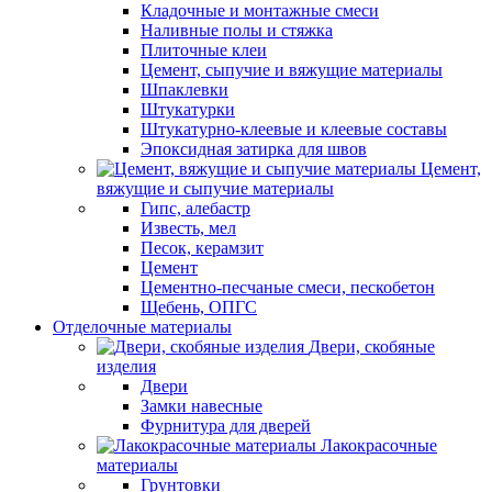
Кладочные и монтажные смеси
Наливные полы и стяжка
Плиточные клеи
Цемент, сыпучие и вяжущие материалы
Шпаклевки
Штукатурки
Штукатурно-клеевые и клеевые составы
Эпоксидная затирка для швов
Цемент,
вяжущие и сыпучие материалы
Гипс, алебастр
Известь, мел
Песок, керамзит
Цемент
Цементно-песчаные смеси, пескобетон
Щебень, ОПГС
Отделочные материалы
Двери, скобяные
изделия
Двери
Замки навесные
Фурнитура для дверей
Лакокрасочные
материалы
Грунтовки