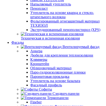
Напыляемый утеплитель
Пенопласт
Утеплитель на основе кварца и стекло-
штапельного волокна
Фольгированный огнезащитный материал
ТЕХИЗОЛ
Экструдированный пенополистирол (XPS)
Техническая и вспененная изоляция
Фасады
Вентилируемый фасад
Анкера
Дюбели для крепления теплоизоляции
Кляммеры
Кронштейн
Облицовочный материал
Паро-гидроизоляционные пленки
Паронитовая прокладка
Утеплитель на основе базальта
Фасадный профиль
Софиты
Сэндвич-панели
Термопанели
Fineber