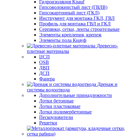
Гидроизоляция Knauf
Гипсоволокнистый лист (ГВЛВ)
Гипсокартонный лист (ГКЛ)
Инструмент для монтажа ГКЛ, ГВЛ
Профиль для монтажа ГВЛ и ГКЛ
Серпянки, сетки, ленты строительные
Элементы крепления, крепеж
Элементы пола Кнауф
Древесно-
плитные материалы
ЦСП
OSB
ДВП
ДСП
Фанера
Дренаж и
системы водоотвода
Дополнительные принадлежности
Лотки бетонные
Лотки пластиковые
Лотки полимербетонные
Пескоуловители
Решетки