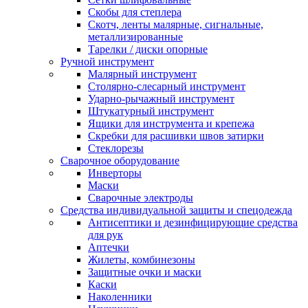
Скобы для степлера
Скотч, ленты малярные, сигнальные,
металлизированные
Тарелки / диски опорные
Ручной инструмент
Малярный инструмент
Столярно-слесарный инструмент
Ударно-рычажный инструмент
Штукатурный инструмент
Ящики для инструмента и крепежа
Скребки для расшивки швов затирки
Стеклорезы
Сварочное оборудование
Инверторы
Маски
Сварочные электроды
Средства индивидуальной защиты и спецодежда
Антисептики и дезинфицирующие средства
для рук
Аптечки
Жилеты, комбинезоны
Защитные очки и маски
Каски
Наколенники