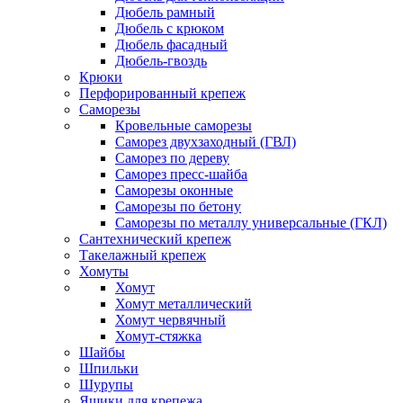
Дюбель рамный
Дюбель с крюком
Дюбель фасадный
Дюбель-гвоздь
Крюки
Перфорированный крепеж
Саморезы
Кровельные саморезы
Саморез двухзаходный (ГВЛ)
Саморез по дереву
Саморез пресс-шайба
Саморезы оконные
Саморезы по бетону
Саморезы по металлу универсальные (ГКЛ)
Сантехнический крепеж
Такелажный крепеж
Хомуты
Хомут
Хомут металлический
Хомут червячный
Хомут-стяжка
Шайбы
Шпильки
Шурупы
Ящики для крепежа