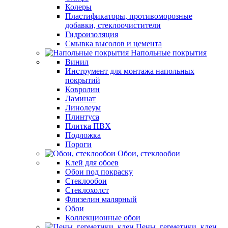
Колеры
Пластификаторы, противоморозные
добавки, стеклоочистители
Гидроизоляция
Смывка высолов и цемента
Напольные покрытия
Винил
Инструмент для монтажа напольных
покрытий
Ковролин
Ламинат
Линолеум
Плинтуса
Плитка ПВХ
Подложка
Пороги
Обои, стеклообои
Клей для обоев
Обои под покраску
Стеклообои
Стеклохолст
Флизелин малярный
Обои
Коллекционные обои
Пены, герметики, клеи