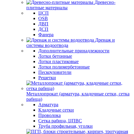
Древесно-
плитные материалы
ЦСП
OSB
ДВП
ДСП
Фанера
Дренаж и
системы водоотвода
Дополнительные принадлежности
Лотки бетонные
Лотки пластиковые
Лотки полимербетонные
Пескоуловители
Решетки
Металлопрокат (арматура, кладочные сетки, сетка
рабица)
Арматура
Кладочные сетки
Проволока
Сетка рабица, ЦПВС
Труба профильная, уголки