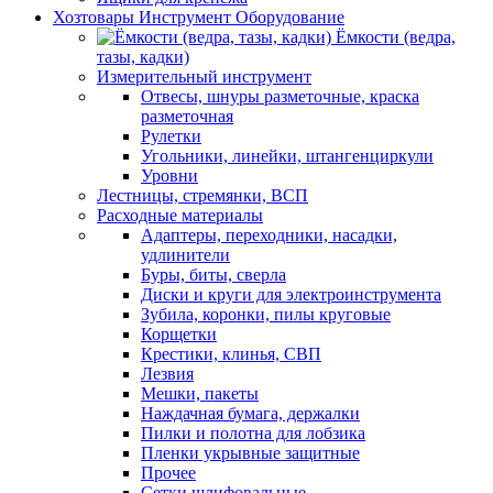
Хозтовары Инструмент Оборудование
Ёмкости (ведра,
тазы, кадки)
Измерительный инструмент
Отвесы, шнуры разметочные, краска
разметочная
Рулетки
Угольники, линейки, штангенциркули
Уровни
Лестницы, стремянки, ВСП
Расходные материалы
Адаптеры, переходники, насадки,
удлинители
Буры, биты, сверла
Диски и круги для электроинструмента
Зубила, коронки, пилы круговые
Корщетки
Крестики, клинья, СВП
Лезвия
Мешки, пакеты
Наждачная бумага, держалки
Пилки и полотна для лобзика
Пленки укрывные защитные
Прочее
Сетки шлифовальные