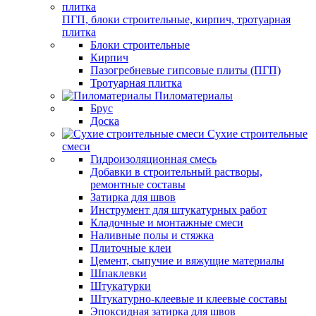
ПГП, блоки строительные, кирпич, тротуарная
плитка
Блоки строительные
Кирпич
Пазогребневые гипсовые плиты (ПГП)
Тротуарная плитка
Пиломатериалы
Брус
Доска
Сухие строительные
смеси
Гидроизоляционная смесь
Добавки в строительный растворы,
ремонтные составы
Затирка для швов
Инструмент для штукатурных работ
Кладочные и монтажные смеси
Наливные полы и стяжка
Плиточные клеи
Цемент, сыпучие и вяжущие материалы
Шпаклевки
Штукатурки
Штукатурно-клеевые и клеевые составы
Эпоксидная затирка для швов