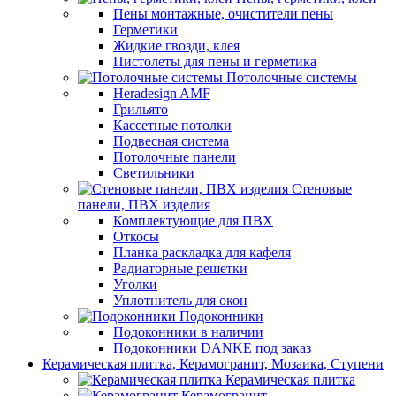
Пены монтажные, очистители пены
Герметики
Жидкие гвозди, клея
Пистолеты для пены и герметика
Потолочные системы
Heradesign AMF
Грильято
Кассетные потолки
Подвесная система
Потолочные панели
Светильники
Стеновые
панели, ПВХ изделия
Комплектующие для ПВХ
Откосы
Планка раскладка для кафеля
Радиаторные решетки
Уголки
Уплотнитель для окон
Подоконники
Подоконники в наличии
Подоконники DANKE под заказ
Керамическая плитка, Керамогранит, Мозаика, Ступени
Керамическая плитка
Керамогранит