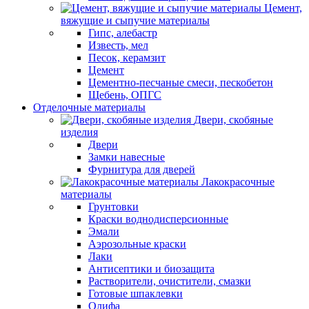
Цемент,
вяжущие и сыпучие материалы
Гипс, алебастр
Известь, мел
Песок, керамзит
Цемент
Цементно-песчаные смеси, пескобетон
Щебень, ОПГС
Отделочные материалы
Двери, скобяные
изделия
Двери
Замки навесные
Фурнитура для дверей
Лакокрасочные
материалы
Грунтовки
Краски воднодисперсионные
Эмали
Аэрозольные краски
Лаки
Антисептики и биозащита
Растворители, очистители, смазки
Готовые шпаклевки
Олифа