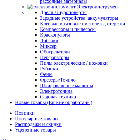
расходные материалы
Электроинструмент
Дрели / шуроповерты
Зарядные устройства, аккумуляторы
Клеевые и газовые пистолеты, стержни
Компрессоры и пылесосы
Краскопульты
Лобзики
Миксер
Обогреватели
Перфораторы
Пилы электрические / ножовки
Рубанки
Фены
Фрезеры/Точило
Шлифовальные машины
Электроточила
Садовая техника
Новые товары (Ещё не обработаны)
Новинки
Популярные товары
Распродажи и скидки
Уцененные товары