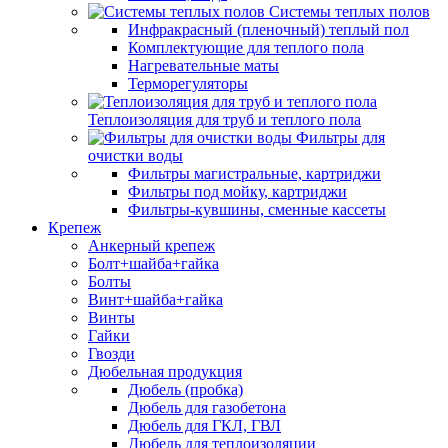
Системы теплых полов
Инфракрасный (пленочный) теплый пол
Комплектующие для теплого пола
Нагревательные маты
Терморегуляторы
Теплоизоляция для труб и теплого пола
Фильтры для
очистки воды
Фильтры магистральные, картриджи
Фильтры под мойку, картриджи
Фильтры-кувшины, сменные кассеты
Крепеж
Анкерный крепеж
Болт+шайба+гайка
Болты
Винт+шайба+гайка
Винты
Гайки
Гвозди
Дюбельная продукция
Дюбель (пробка)
Дюбель для газобетона
Дюбель для ГКЛ, ГВЛ
Дюбель для теплоизоляции