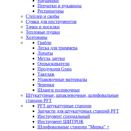
Наушники
Перчатки и рукавицы
Респираторы
Степлер и скобы
Сумки для инструментов
Тачки и носилки
Тепловые пушки
Хозтовары
Грабли
Леска для триммера
Лопаты
Метла, щетки
Опрыскиватели
Продукция Grass
Такелаж
Упаковочные материалы
Черенки
Шланги поливочные
Штукатурные, шпаклевочные, шлифовальные
станции PFT
PFT штукатурные станции
Запчасти для штукатурных станций PFT
Инструмент специальный
Инструмент ШИТРОК
Шлифовальные станции "Мирка" +