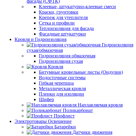
фасады (СФТК)
Клеевые, штукатурно-клеевые смеси
Краски, грунтовки
Крепеж для утеплителя
Сетка и профили
Теплоизоляция для фасада
Фасадные штукатурки
Кровля и Гидроизоляция
Гидроизоляция
сухая/обмазочная
Гидроизоляция обмазочная
Гидроизоляция сухая
Кровля
Битумные кровельные листы (Ондулин)
Водосточные системы
Гибкая черепица
Металлическая кровля
Пленки для изоляции
Шифер
Наплавляемая кровля
Поликарбонат
Профлист
Электротовары Освещение
Батарейки
Датчики движения