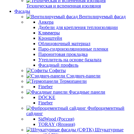
Техническая и вспененная изоляция
Фасады
Вентилируемый фасад
Анкера
Дюбели для крепления теплоизоляции
Кляммеры
Кронштейн
Облицовочный материал
Паро-гидроизоляционные пленки
Паронитовая прокладка
Утеплитель на основе базальта
Фасадный профиль
Софиты
Сэндвич-панели
Термопанели
Fineber
Фасадные панели
DÖCKE
Fineber
Фиброцементный
сайдинг
SidWood (Россия)
TORAY (Япония)
Штукатурные