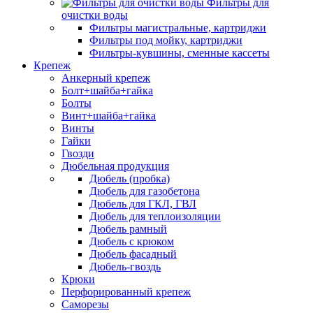
Фильтры для
очистки воды
Фильтры магистральные, картриджи
Фильтры под мойку, картриджи
Фильтры-кувшины, сменные кассеты
Крепеж
Анкерный крепеж
Болт+шайба+гайка
Болты
Винт+шайба+гайка
Винты
Гайки
Гвозди
Дюбельная продукция
Дюбель (пробка)
Дюбель для газобетона
Дюбель для ГКЛ, ГВЛ
Дюбель для теплоизоляции
Дюбель рамный
Дюбель с крюком
Дюбель фасадный
Дюбель-гвоздь
Крюки
Перфорированный крепеж
Саморезы