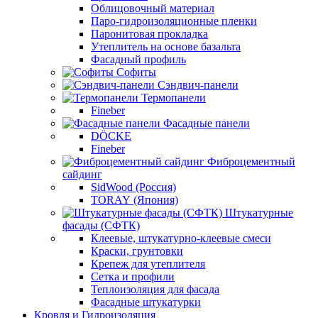
Облицовочный материал
Паро-гидроизоляционные пленки
Паронитовая прокладка
Утеплитель на основе базальта
Фасадный профиль
Софиты
Сэндвич-панели
Термопанели
Fineber
Фасадные панели
DÖCKE
Fineber
Фиброцементный
сайдинг
SidWood (Россия)
TORAY (Япония)
Штукатурные
фасады (СФТК)
Клеевые, штукатурно-клеевые смеси
Краски, грунтовки
Крепеж для утеплителя
Сетка и профили
Теплоизоляция для фасада
Фасадные штукатурки
Кровля и Гидроизоляция