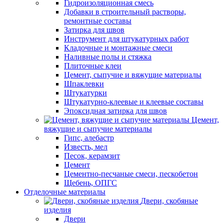
Гидроизоляционная смесь
Добавки в строительный растворы,
ремонтные составы
Затирка для швов
Инструмент для штукатурных работ
Кладочные и монтажные смеси
Наливные полы и стяжка
Плиточные клеи
Цемент, сыпучие и вяжущие материалы
Шпаклевки
Штукатурки
Штукатурно-клеевые и клеевые составы
Эпоксидная затирка для швов
Цемент,
вяжущие и сыпучие материалы
Гипс, алебастр
Известь, мел
Песок, керамзит
Цемент
Цементно-песчаные смеси, пескобетон
Щебень, ОПГС
Отделочные материалы
Двери, скобяные
изделия
Двери