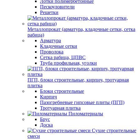
Лотки полимербетонные
Пескоуловители
Решетки
Металлопрокат (арматура, кладочные сетки, сетка
рабица)
Арматура
Кладочные сетки
Проволока
Сетка рабица, ЦПВС
Труба профильная, уголки
ПГП, блоки строительные, кирпич, тротуарная
плитка
Блоки строительные
Кирпич
Пазогребневые гипсовые плиты (ПГП)
Тротуарная плитка
Пиломатериалы
Брус
Доска
Сухие строительные
смеси