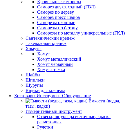
Кровельные саморезы
Саморез двухзаходный (ГВЛ)
Саморез по дереву
Саморез пресс-шайба
Саморезы оконные
Саморезы по бетону
Саморезы по металлу универсальные (ГКЛ)
Сантехнический крепеж
Такелажный крепеж
Хомуты
Хомут
Хомут металлический
Хомут червячный
Хомут-стяжка
Шайбы
Шпильки
Шурупы
Ящики для крепежа
Хозтовары Инструмент Оборудование
Ёмкости (ведра,
тазы, кадки)
Измерительный инструмент
Отвесы, шнуры разметочные, краска
разметочная
Рулетки