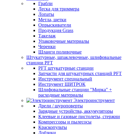
Грабли
Леска для триммера
Лопаты
Метла, щетки
Опрыскиватели
Продукция Grass
Такелаж
Упаковочные материалы
Черенки
Шланги поливочные
Штукатурные, шпаклевочные, шлифовальные
станции PFT
PFT штукатурные станции
Запчасти для штукатурных станций PFT
Инструмент специальный
Инструмент ШИТРОК
Шлифовальные станции "Мирка" +
расходные материалы
Электроинструмент
Дрели / шуроповерты
Зарядные устройства, аккумуляторы
Клеевые и газовые пистолеты, стержни
Компрессоры и пылесосы
Краскопульты
Лобзики