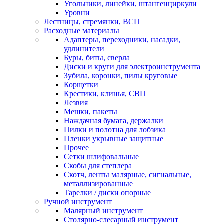
Угольники, линейки, штангенциркули
Уровни
Лестницы, стремянки, ВСП
Расходные материалы
Адаптеры, переходники, насадки,
удлинители
Буры, биты, сверла
Диски и круги для электроинструмента
Зубила, коронки, пилы круговые
Корщетки
Крестики, клинья, СВП
Лезвия
Мешки, пакеты
Наждачная бумага, держалки
Пилки и полотна для лобзика
Пленки укрывные защитные
Прочее
Сетки шлифовальные
Скобы для степлера
Скотч, ленты малярные, сигнальные,
металлизированные
Тарелки / диски опорные
Ручной инструмент
Малярный инструмент
Столярно-слесарный инструмент