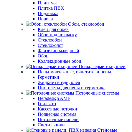
Плинтуса
Плитка ПВХ
Подложка
Пороги
Обои, стеклообои
Клей для обоев
Обои под покраску
Стеклообои
Стеклохолст
Флизелин малярный
Обои
Коллекционные обои
Пены, герметики, клеи
Пены монтажные, очистители пены
Герметики
Жидкие гвозди, клея
Пистолеты для пены и герметика
Потолочные системы
Heradesign AMF
Грильято
Кассетные потолки
Подвесная система
Потолочные панели
Светильники
Стеновые