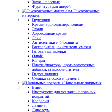
Замки навесные
Фурнитура для дверей
Лакокрасочные
материалы
Грунтовки
Краски воднодисперсионные
Эмали
Аэрозольные краски
Лаки
Антисептики и биозащита
Растворители, очистители, смазки
Готовые шпаклевки
Олифа
Колеры
Пластификаторы, противоморозные
добавки, стеклоочистители
Гидроизоляция
Смывка высолов и цемента
Напольные покрытия
Винил
Инструмент для монтажа напольных
покрытий
Ковролин
Ламинат
Линолеум