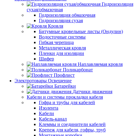
Гидроизоляция
сухая/обмазочная
Гидроизоляция обмазочная
Гидроизоляция сухая
Кровля
Битумные кровельные листы (Ондулин)
Водосточные системы
Гибкая черепица
Металлическая кровля
Пленки для изоляции
Шифер
Наплавляемая кровля
Поликарбонат
Профлист
Электротовары Освещение
Батарейки
Датчики движения
Кабели и системы прокладки кабеля
Гофра и трубы для кабелей
Изолента
Кабели
Кабель-канал
Клеммы и соединители кабелей
Крепеж для кабеля, гофры, труб
Монтажные коробки