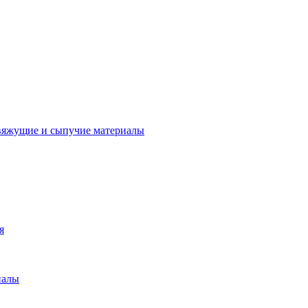
вяжущие и сыпучие материалы
я
иалы