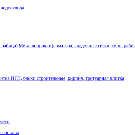
 водоотвода
Металлопрокат (арматура, кладочные сетки, сетка раби
ПГП, блоки строительные, кирпич, тротуарная плитка
смеси
е составы