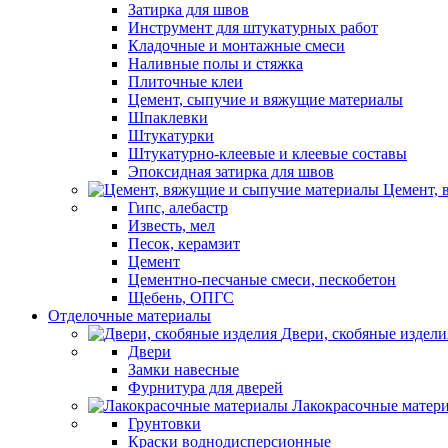
Затирка для швов
Инструмент для штукатурных работ
Кладочные и монтажные смеси
Наливные полы и стяжка
Плиточные клеи
Цемент, сыпучие и вяжущие материалы
Шпаклевки
Штукатурки
Штукатурно-клеевые и клеевые составы
Эпоксидная затирка для швов
Цемент, 
Гипс, алебастр
Известь, мел
Песок, керамзит
Цемент
Цементно-песчаные смеси, пескобетон
Щебень, ОПГС
Отделочные материалы
Двери, скобяные издели
Двери
Замки навесные
Фурнитура для дверей
Лакокрасочные матер
Грунтовки
Краски воднодисперсионные