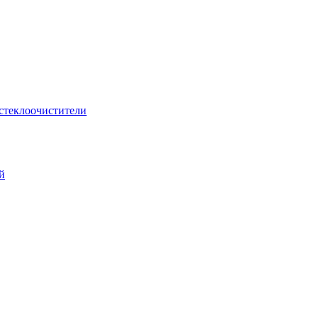
стеклоочистители
й