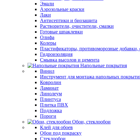
Эмали
Аэрозольные краски
Лаки
Антисептики и биозащита
Растворители, очистители, смазки
Готовые шпаклевки
Олифа
Колеры
Пластификаторы, противоморозные добавки, 
Гидроизоляция
Смывка высолов и цемента
Напольные покрытия
Винил
Инструмент для монтажа напольных покрыти
Ковролин
Ламинат
Линолеум
Плинтуса
Плитка ПВХ
Подложка
Пороги
Обои, стеклообои
Клей для обоев
Обои под покраску
Стеклообои