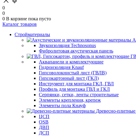
0
0
0
В корзине
пока пусто
Каталог товаров
Стройматериалы
А
Звукоизоляция Technosonus
Фибролитовая акустическая панель
ГВ
Аквапанели и комплектующие
Гидроизоляция Knauf
Гипсоволокнистый лист (ГВЛВ)
Гипсокартонный лист (ГКЛ)
Инструмент для монтажа ГКЛ, ГВЛ
Профиль для монтажа ГВЛ и ГКЛ
Серпянки, сетки, ленты строительные
Элементы крепления, крепеж
Элементы пола Кнауф
Древесно-плитные
ЦСП
OSB
ДВП
ДСП