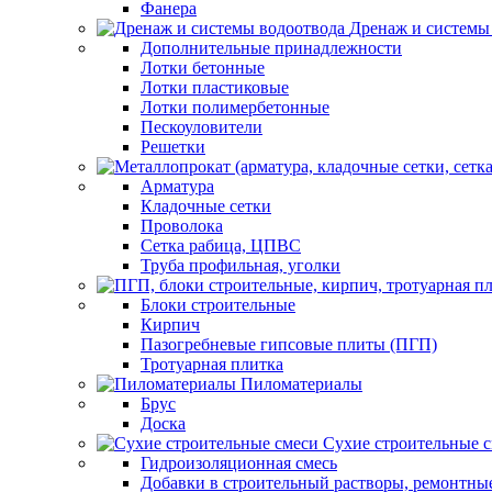
Фанера
Дренаж и системы
Дополнительные принадлежности
Лотки бетонные
Лотки пластиковые
Лотки полимербетонные
Пескоуловители
Решетки
Арматура
Кладочные сетки
Проволока
Сетка рабица, ЦПВС
Труба профильная, уголки
Блоки строительные
Кирпич
Пазогребневые гипсовые плиты (ПГП)
Тротуарная плитка
Пиломатериалы
Брус
Доска
Сухие строительные 
Гидроизоляционная смесь
Добавки в строительный растворы, ремонтны