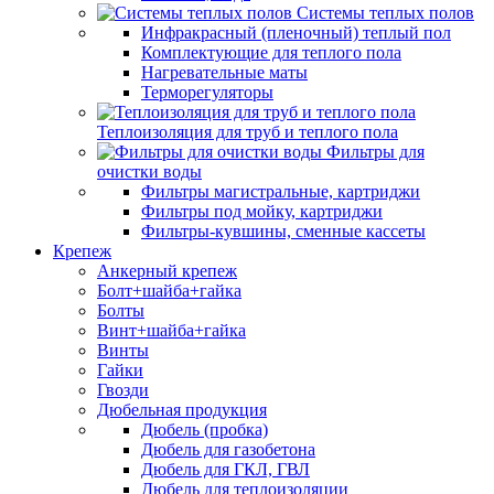
Системы теплых полов
Инфракрасный (пленочный) теплый пол
Комплектующие для теплого пола
Нагревательные маты
Терморегуляторы
Теплоизоляция для труб и теплого пола
Фильтры для
очистки воды
Фильтры магистральные, картриджи
Фильтры под мойку, картриджи
Фильтры-кувшины, сменные кассеты
Крепеж
Анкерный крепеж
Болт+шайба+гайка
Болты
Винт+шайба+гайка
Винты
Гайки
Гвозди
Дюбельная продукция
Дюбель (пробка)
Дюбель для газобетона
Дюбель для ГКЛ, ГВЛ
Дюбель для теплоизоляции