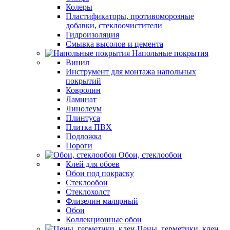
Колеры
Пластификаторы, противоморозные
добавки, стеклоочистители
Гидроизоляция
Смывка высолов и цемента
Напольные покрытия
Винил
Инструмент для монтажа напольных
покрытий
Ковролин
Ламинат
Линолеум
Плинтуса
Плитка ПВХ
Подложка
Пороги
Обои, стеклообои
Клей для обоев
Обои под покраску
Стеклообои
Стеклохолст
Флизелин малярный
Обои
Коллекционные обои
Пены, герметики, клеи