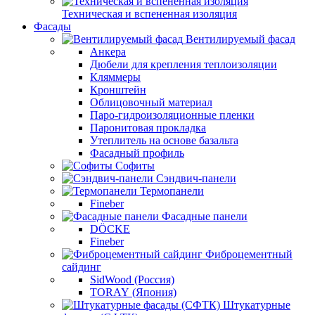
Техническая и вспененная изоляция
Фасады
Вентилируемый фасад
Анкера
Дюбели для крепления теплоизоляции
Кляммеры
Кронштейн
Облицовочный материал
Паро-гидроизоляционные пленки
Паронитовая прокладка
Утеплитель на основе базальта
Фасадный профиль
Софиты
Сэндвич-панели
Термопанели
Fineber
Фасадные панели
DÖCKE
Fineber
Фиброцементный
сайдинг
SidWood (Россия)
TORAY (Япония)
Штукатурные