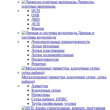
Древесно-
плитные материалы
ЦСП
OSB
ДВП
ДСП
Фанера
Дренаж и
системы водоотвода
Дополнительные принадлежности
Лотки бетонные
Лотки пластиковые
Лотки полимербетонные
Пескоуловители
Решетки
Металлопрокат (арматура, кладочные сетки, сетка
рабица)
Арматура
Кладочные сетки
Проволока
Сетка рабица, ЦПВС
Труба профильная, уголки