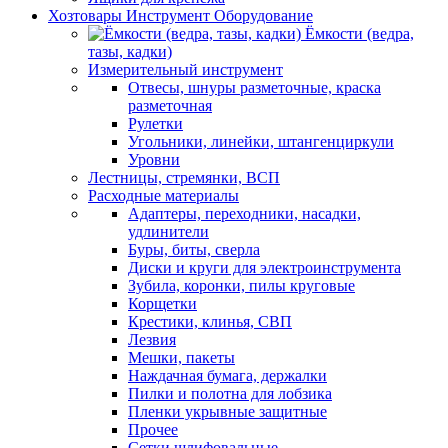
Хозтовары Инструмент Оборудование
Ёмкости (ведра,
тазы, кадки)
Измерительный инструмент
Отвесы, шнуры разметочные, краска
разметочная
Рулетки
Угольники, линейки, штангенциркули
Уровни
Лестницы, стремянки, ВСП
Расходные материалы
Адаптеры, переходники, насадки,
удлинители
Буры, биты, сверла
Диски и круги для электроинструмента
Зубила, коронки, пилы круговые
Корщетки
Крестики, клинья, СВП
Лезвия
Мешки, пакеты
Наждачная бумага, держалки
Пилки и полотна для лобзика
Пленки укрывные защитные
Прочее
Сетки шлифовальные