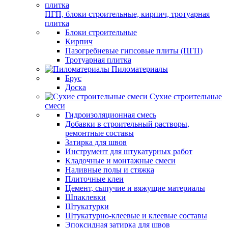
ПГП, блоки строительные, кирпич, тротуарная
плитка
Блоки строительные
Кирпич
Пазогребневые гипсовые плиты (ПГП)
Тротуарная плитка
Пиломатериалы
Брус
Доска
Сухие строительные
смеси
Гидроизоляционная смесь
Добавки в строительный растворы,
ремонтные составы
Затирка для швов
Инструмент для штукатурных работ
Кладочные и монтажные смеси
Наливные полы и стяжка
Плиточные клеи
Цемент, сыпучие и вяжущие материалы
Шпаклевки
Штукатурки
Штукатурно-клеевые и клеевые составы
Эпоксидная затирка для швов