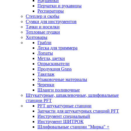
Наушники
Перчатки и рукавицы
Респираторы
Степлер и скобы
Сумки для инструментов
Тачки и носилки
Тепловые пушки
Хозтовары
Грабли
Леска для триммера
Лопаты
Метла, щетки
Опрыскиватели
Продукция Grass
Такелаж
Упаковочные материалы
Черенки
Шланги поливочные
Штукатурные, шпаклевочные, шлифовальные
станции PFT
PFT штукатурные станции
Запчасти для штукатурных станций PFT
Инструмент специальный
Инструмент ШИТРОК
Шлифовальные станции "Мирка" +