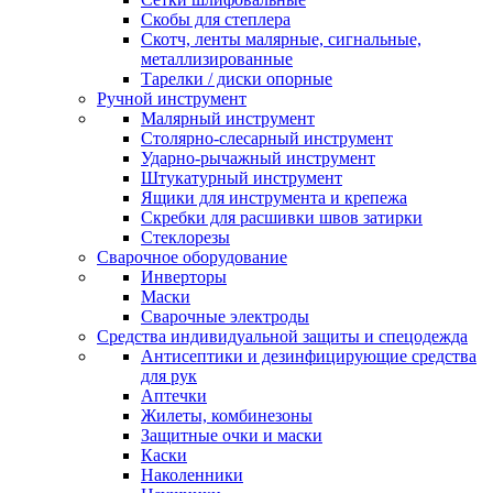
Скобы для степлера
Скотч, ленты малярные, сигнальные,
металлизированные
Тарелки / диски опорные
Ручной инструмент
Малярный инструмент
Столярно-слесарный инструмент
Ударно-рычажный инструмент
Штукатурный инструмент
Ящики для инструмента и крепежа
Скребки для расшивки швов затирки
Стеклорезы
Сварочное оборудование
Инверторы
Маски
Сварочные электроды
Средства индивидуальной защиты и спецодежда
Антисептики и дезинфицирующие средства
для рук
Аптечки
Жилеты, комбинезоны
Защитные очки и маски
Каски
Наколенники