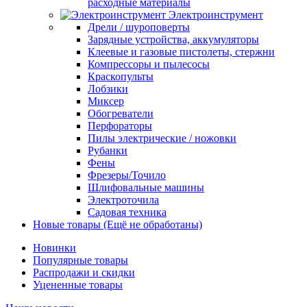
расходные материалы
Электроинструмент
Дрели / шуроповерты
Зарядные устройства, аккумуляторы
Клеевые и газовые пистолеты, стержни
Компрессоры и пылесосы
Краскопульты
Лобзики
Миксер
Обогреватели
Перфораторы
Пилы электрические / ножовки
Рубанки
Фены
Фрезеры/Точило
Шлифовальные машины
Электроточила
Садовая техника
Новые товары (Ещё не обработаны)
Новинки
Популярные товары
Распродажи и скидки
Уцененные товары