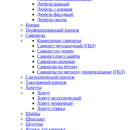
Дюбель рамный
Дюбель с крюком
Дюбель фасадный
Дюбель-гвоздь
Крюки
Перфорированный крепеж
Саморезы
Кровельные саморезы
Саморез двухзаходный (ГВЛ)
Саморез по дереву
Саморез пресс-шайба
Саморезы оконные
Саморезы по бетону
Саморезы по металлу универсальные (ГКЛ)
Сантехнический крепеж
Такелажный крепеж
Хомуты
Хомут
Хомут металлический
Хомут червячный
Хомут-стяжка
Шайбы
Шпильки
Шурупы
Ящики для крепежа