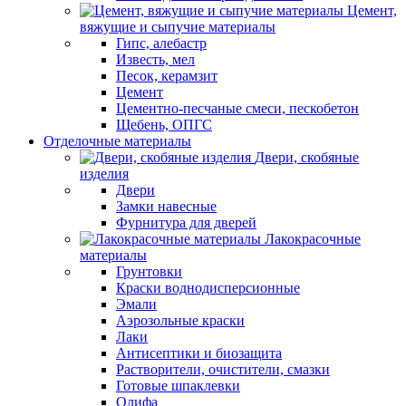
Цемент,
вяжущие и сыпучие материалы
Гипс, алебастр
Известь, мел
Песок, керамзит
Цемент
Цементно-песчаные смеси, пескобетон
Щебень, ОПГС
Отделочные материалы
Двери, скобяные
изделия
Двери
Замки навесные
Фурнитура для дверей
Лакокрасочные
материалы
Грунтовки
Краски воднодисперсионные
Эмали
Аэрозольные краски
Лаки
Антисептики и биозащита
Растворители, очистители, смазки
Готовые шпаклевки
Олифа