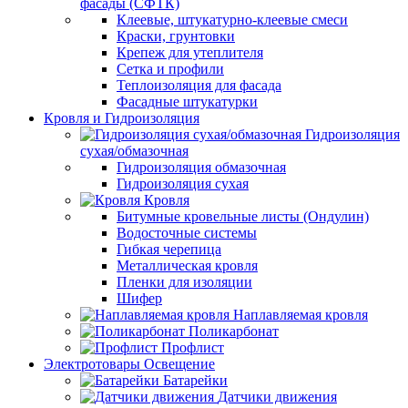
фасады (СФТК)
Клеевые, штукатурно-клеевые смеси
Краски, грунтовки
Крепеж для утеплителя
Сетка и профили
Теплоизоляция для фасада
Фасадные штукатурки
Кровля и Гидроизоляция
Гидроизоляция
сухая/обмазочная
Гидроизоляция обмазочная
Гидроизоляция сухая
Кровля
Битумные кровельные листы (Ондулин)
Водосточные системы
Гибкая черепица
Металлическая кровля
Пленки для изоляции
Шифер
Наплавляемая кровля
Поликарбонат
Профлист
Электротовары Освещение
Батарейки
Датчики движения