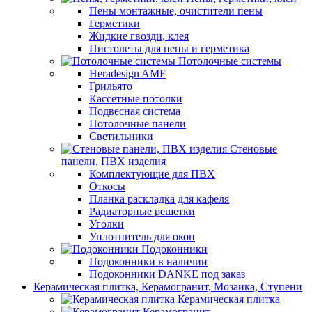
Пены монтажные, очистители пены
Герметики
Жидкие гвозди, клея
Пистолеты для пены и герметика
Потолочные системы
Heradesign AMF
Грильято
Кассетные потолки
Подвесная система
Потолочные панели
Светильники
Стеновые
панели, ПВХ изделия
Комплектующие для ПВХ
Откосы
Планка раскладка для кафеля
Радиаторные решетки
Уголки
Уплотнитель для окон
Подоконники
Подоконники в наличии
Подоконники DANKE под заказ
Керамическая плитка, Керамогранит, Мозаика, Ступени
Керамическая плитка
Керамогранит