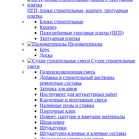
ПГП, блоки строительные, кирпич, тротуарная
плитка
Блоки строительные
Кирпич
Пазогребневые гипсовые плиты (ПГП)
Тротуарная плитка
Пиломатериалы
Брус
Доска
Сухие строительные
смеси
Гидроизоляционная смесь
Добавки в строительный растворы,
ремонтные составы
Затирка для швов
Инструмент для штукатурных работ
Кладочные и монтажные смеси
Наливные полы и стяжка
Плиточные клеи
Цемент, сыпучие и вяжущие материалы
Шпаклевки
Штукатурки
Штукатурно-клеевые и клеевые составы
Эпоксидная затирка для швов