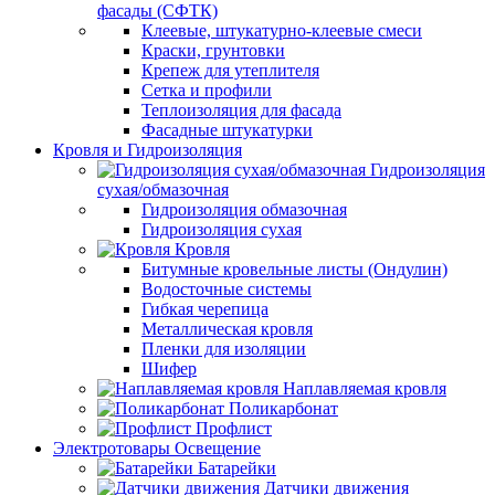
фасады (СФТК)
Клеевые, штукатурно-клеевые смеси
Краски, грунтовки
Крепеж для утеплителя
Сетка и профили
Теплоизоляция для фасада
Фасадные штукатурки
Кровля и Гидроизоляция
Гидроизоляция
сухая/обмазочная
Гидроизоляция обмазочная
Гидроизоляция сухая
Кровля
Битумные кровельные листы (Ондулин)
Водосточные системы
Гибкая черепица
Металлическая кровля
Пленки для изоляции
Шифер
Наплавляемая кровля
Поликарбонат
Профлист
Электротовары Освещение
Батарейки
Датчики движения