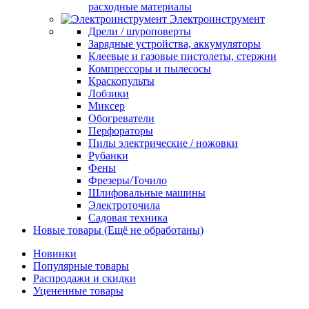
расходные материалы
Электроинструмент
Дрели / шуроповерты
Зарядные устройства, аккумуляторы
Клеевые и газовые пистолеты, стержни
Компрессоры и пылесосы
Краскопульты
Лобзики
Миксер
Обогреватели
Перфораторы
Пилы электрические / ножовки
Рубанки
Фены
Фрезеры/Точило
Шлифовальные машины
Электроточила
Садовая техника
Новые товары (Ещё не обработаны)
Новинки
Популярные товары
Распродажи и скидки
Уцененные товары