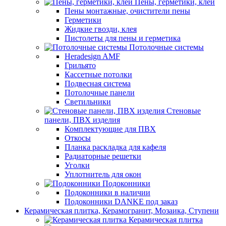
Пены, герметики, клеи
Пены монтажные, очистители пены
Герметики
Жидкие гвозди, клея
Пистолеты для пены и герметика
Потолочные системы
Heradesign AMF
Грильято
Кассетные потолки
Подвесная система
Потолочные панели
Светильники
Стеновые
панели, ПВХ изделия
Комплектующие для ПВХ
Откосы
Планка раскладка для кафеля
Радиаторные решетки
Уголки
Уплотнитель для окон
Подоконники
Подоконники в наличии
Подоконники DANKE под заказ
Керамическая плитка, Керамогранит, Мозаика, Ступени
Керамическая плитка