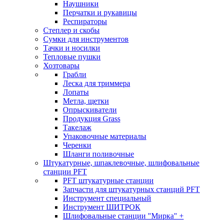
Наушники
Перчатки и рукавицы
Респираторы
Степлер и скобы
Сумки для инструментов
Тачки и носилки
Тепловые пушки
Хозтовары
Грабли
Леска для триммера
Лопаты
Метла, щетки
Опрыскиватели
Продукция Grass
Такелаж
Упаковочные материалы
Черенки
Шланги поливочные
Штукатурные, шпаклевочные, шлифовальные
станции PFT
PFT штукатурные станции
Запчасти для штукатурных станций PFT
Инструмент специальный
Инструмент ШИТРОК
Шлифовальные станции "Мирка" +