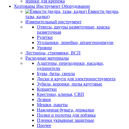
Ящики для крепежа
Хозтовары Инструмент Оборудование
Ёмкости (ведра,
тазы, кадки)
Измерительный инструмент
Отвесы, шнуры разметочные, краска
разметочная
Рулетки
Угольники, линейки, штангенциркули
Уровни
Лестницы, стремянки, ВСП
Расходные материалы
Адаптеры, переходники, насадки,
удлинители
Буры, биты, сверла
Диски и круги для электроинструмента
Зубила, коронки, пилы круговые
Корщетки
Крестики, клинья, СВП
Лезвия
Мешки, пакеты
Наждачная бумага, держалки
Пилки и полотна для лобзика
Пленки укрывные защитные
Прочее