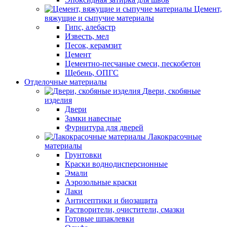
Цемент,
вяжущие и сыпучие материалы
Гипс, алебастр
Известь, мел
Песок, керамзит
Цемент
Цементно-песчаные смеси, пескобетон
Щебень, ОПГС
Отделочные материалы
Двери, скобяные
изделия
Двери
Замки навесные
Фурнитура для дверей
Лакокрасочные
материалы
Грунтовки
Краски воднодисперсионные
Эмали
Аэрозольные краски
Лаки
Антисептики и биозащита
Растворители, очистители, смазки
Готовые шпаклевки