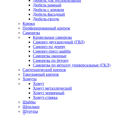
Дюбель для теплоизоляции
Дюбель рамный
Дюбель с крюком
Дюбель фасадный
Дюбель-гвоздь
Крюки
Перфорированный крепеж
Саморезы
Кровельные саморезы
Саморез двухзаходный (ГВЛ)
Саморез по дереву
Саморез пресс-шайба
Саморезы оконные
Саморезы по бетону
Саморезы по металлу универсальные (ГКЛ)
Сантехнический крепеж
Такелажный крепеж
Хомуты
Хомут
Хомут металлический
Хомут червячный
Хомут-стяжка
Шайбы
Шпильки
Шурупы