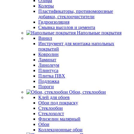
Олифа
Колеры
Пластификаторы, противоморозные
добавки, стеклоочистители
Гидроизоляция
Смывка высолов и цемента
Напольные покрытия
Винил
Инструмент для монтажа напольных
покрытий
Ковролин
Ламинат
Линолеум
Плинтуса
Плитка ПВХ
Подложка
Пороги
Обои, стеклообои
Клей для обоев
Обои под покраску
Стеклообои
Стеклохолст
Флизелин малярный
Обои
Коллекционные обои