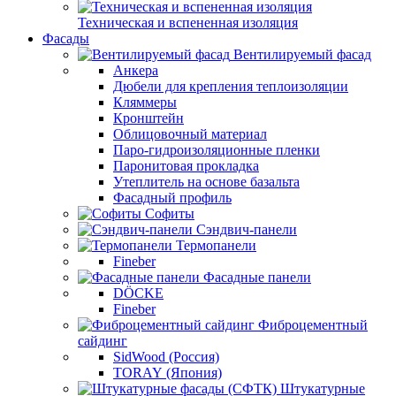
Техническая и вспененная изоляция
Фасады
Вентилируемый фасад
Анкера
Дюбели для крепления теплоизоляции
Кляммеры
Кронштейн
Облицовочный материал
Паро-гидроизоляционные пленки
Паронитовая прокладка
Утеплитель на основе базальта
Фасадный профиль
Софиты
Сэндвич-панели
Термопанели
Fineber
Фасадные панели
DÖCKE
Fineber
Фиброцементный
сайдинг
SidWood (Россия)
TORAY (Япония)
Штукатурные