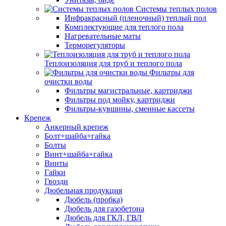
Системы теплых полов
Инфракрасный (пленочный) теплый пол
Комплектующие для теплого пола
Нагревательные маты
Терморегуляторы
Теплоизоляция для труб и теплого пола
Фильтры для
очистки воды
Фильтры магистральные, картриджи
Фильтры под мойку, картриджи
Фильтры-кувшины, сменные кассеты
Крепеж
Анкерный крепеж
Болт+шайба+гайка
Болты
Винт+шайба+гайка
Винты
Гайки
Гвозди
Дюбельная продукция
Дюбель (пробка)
Дюбель для газобетона
Дюбель для ГКЛ, ГВЛ