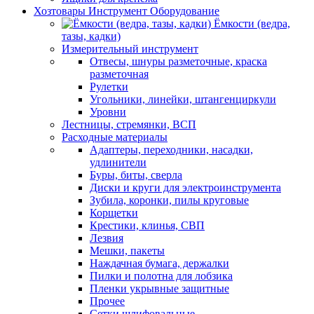
Хозтовары Инструмент Оборудование
Ёмкости (ведра,
тазы, кадки)
Измерительный инструмент
Отвесы, шнуры разметочные, краска
разметочная
Рулетки
Угольники, линейки, штангенциркули
Уровни
Лестницы, стремянки, ВСП
Расходные материалы
Адаптеры, переходники, насадки,
удлинители
Буры, биты, сверла
Диски и круги для электроинструмента
Зубила, коронки, пилы круговые
Корщетки
Крестики, клинья, СВП
Лезвия
Мешки, пакеты
Наждачная бумага, держалки
Пилки и полотна для лобзика
Пленки укрывные защитные
Прочее
Сетки шлифовальные