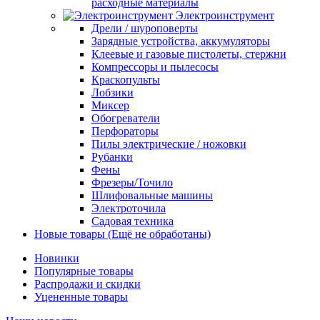
расходные материалы
Электроинструмент
Дрели / шуроповерты
Зарядные устройства, аккумуляторы
Клеевые и газовые пистолеты, стержни
Компрессоры и пылесосы
Краскопульты
Лобзики
Миксер
Обогреватели
Перфораторы
Пилы электрические / ножовки
Рубанки
Фены
Фрезеры/Точило
Шлифовальные машины
Электроточила
Садовая техника
Новые товары (Ещё не обработаны)
Новинки
Популярные товары
Распродажи и скидки
Уцененные товары