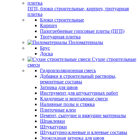
ПГП, блоки строительные, кирпич, тротуарная
плитка
Блоки строительные
Кирпич
Пазогребневые гипсовые плиты (ПГП)
Тротуарная плитка
Пиломатериалы
Брус
Доска
Сухие строительные
смеси
Гидроизоляционная смесь
Добавки в строительный растворы,
ремонтные составы
Затирка для швов
Инструмент для штукатурных работ
Кладочные и монтажные смеси
Наливные полы и стяжка
Плиточные клеи
Цемент, сыпучие и вяжущие материалы
Шпаклевки
Штукатурки
Штукатурно-клеевые и клеевые составы
Эпоксидная затирка для швов