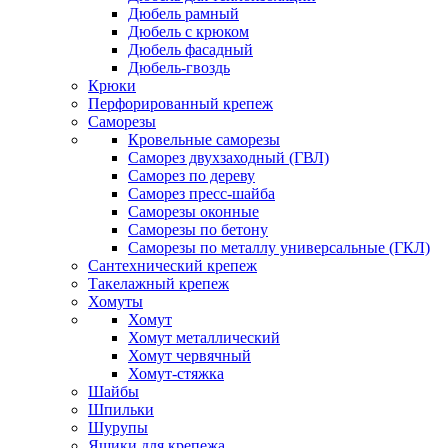
Дюбель рамный
Дюбель с крюком
Дюбель фасадный
Дюбель-гвоздь
Крюки
Перфорированный крепеж
Саморезы
Кровельные саморезы
Саморез двухзаходный (ГВЛ)
Саморез по дереву
Саморез пресс-шайба
Саморезы оконные
Саморезы по бетону
Саморезы по металлу универсальные (ГКЛ)
Сантехнический крепеж
Такелажный крепеж
Хомуты
Хомут
Хомут металлический
Хомут червячный
Хомут-стяжка
Шайбы
Шпильки
Шурупы
Ящики для крепежа