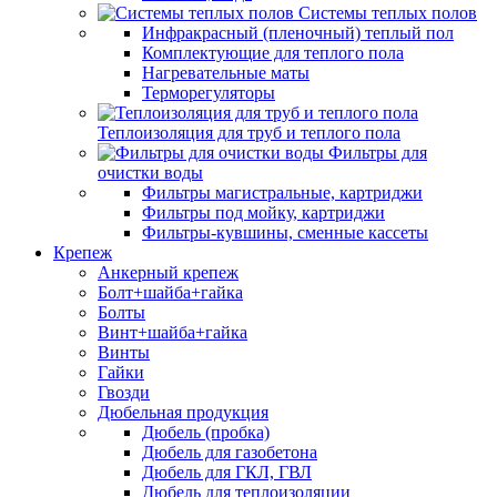
Системы теплых полов
Инфракрасный (пленочный) теплый пол
Комплектующие для теплого пола
Нагревательные маты
Терморегуляторы
Теплоизоляция для труб и теплого пола
Фильтры для
очистки воды
Фильтры магистральные, картриджи
Фильтры под мойку, картриджи
Фильтры-кувшины, сменные кассеты
Крепеж
Анкерный крепеж
Болт+шайба+гайка
Болты
Винт+шайба+гайка
Винты
Гайки
Гвозди
Дюбельная продукция
Дюбель (пробка)
Дюбель для газобетона
Дюбель для ГКЛ, ГВЛ
Дюбель для теплоизоляции