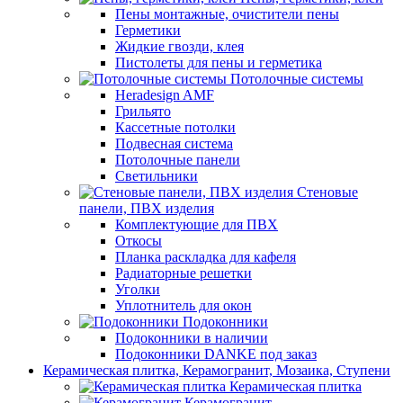
Пены монтажные, очистители пены
Герметики
Жидкие гвозди, клея
Пистолеты для пены и герметика
Потолочные системы
Heradesign AMF
Грильято
Кассетные потолки
Подвесная система
Потолочные панели
Светильники
Стеновые
панели, ПВХ изделия
Комплектующие для ПВХ
Откосы
Планка раскладка для кафеля
Радиаторные решетки
Уголки
Уплотнитель для окон
Подоконники
Подоконники в наличии
Подоконники DANKE под заказ
Керамическая плитка, Керамогранит, Мозаика, Ступени
Керамическая плитка
Керамогранит