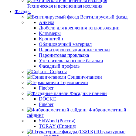
Техническая и вспененная изоляция
Фасады
Вентилируемый фасад
Анкера
Дюбели для крепления теплоизоляции
Кляммеры
Кронштейн
Облицовочный материал
Паро-гидроизоляционные пленки
Паронитовая прокладка
Утеплитель на основе базальта
Фасадный профиль
Софиты
Сэндвич-панели
Термопанели
Fineber
Фасадные панели
DÖCKE
Fineber
Фиброцементный
сайдинг
SidWood (Россия)
TORAY (Япония)
Штукатурные