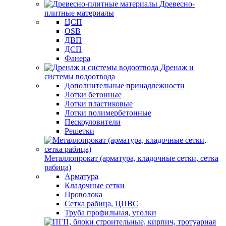
Древесно-
плитные материалы
ЦСП
OSB
ДВП
ДСП
Фанера
Дренаж и
системы водоотвода
Дополнительные принадлежности
Лотки бетонные
Лотки пластиковые
Лотки полимербетонные
Пескоуловители
Решетки
Металлопрокат (арматура, кладочные сетки, сетка
рабица)
Арматура
Кладочные сетки
Проволока
Сетка рабица, ЦПВС
Труба профильная, уголки