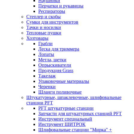
Наушники
Перчатки и рукавицы
Респираторы
Степлер и скобы
Сумки для инструментов
Тачки и носилки
Тепловые пушки
Хозтовары
Грабли
Леска для триммера
Лопаты
Метла, щетки
Опрыскиватели
Продукция Grass
Такелаж
Упаковочные материалы
Черенки
Шланги поливочные
Штукатурные, шпаклевочные, шлифовальные
станции PFT
PFT штукатурные станции
Запчасти для штукатурных станций PFT
Инструмент специальный
Инструмент ШИТРОК
Шлифовальные станции "Мирка" +