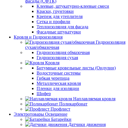
фасады (СФТК)
Клеевые, штукатурно-клеевые смеси
Краски, грунтовки
Крепеж для утеплителя
Сетка и профили
Теплоизоляция для фасада
Фасадные штукатурки
Кровля и Гидроизоляция
Гидроизоляция
сухая/обмазочная
Гидроизоляция обмазочная
Гидроизоляция сухая
Кровля
Битумные кровельные листы (Ондулин)
Водосточные системы
Гибкая черепица
Металлическая кровля
Пленки для изоляции
Шифер
Наплавляемая кровля
Поликарбонат
Профлист
Электротовары Освещение
Батарейки
Датчики движения