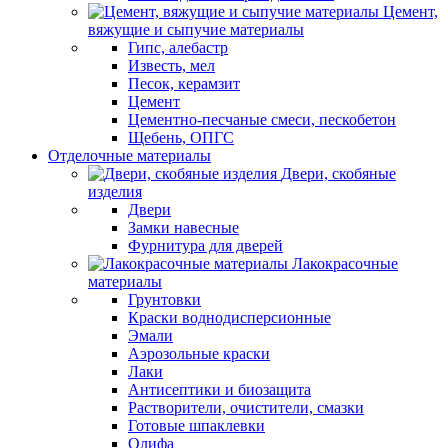
Цемент,
вяжущие и сыпучие материалы
Гипс, алебастр
Известь, мел
Песок, керамзит
Цемент
Цементно-песчаные смеси, пескобетон
Щебень, ОПГС
Отделочные материалы
Двери, скобяные
изделия
Двери
Замки навесные
Фурнитура для дверей
Лакокрасочные
материалы
Грунтовки
Краски воднодисперсионные
Эмали
Аэрозольные краски
Лаки
Антисептики и биозащита
Растворители, очистители, смазки
Готовые шпаклевки
Олифа