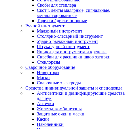
Скобы для степлера
Скотч, ленты малярные, сигнальные,
металлизированные
Тарелки / диски опорные
Ручной инструмент
Малярный инструмент
Столярно-слесарный инструмент
Ударно-рычажный инструмент
Штукатурный инструмент
Ящики для инструмента и крепежа
Скребки для расшивки швов затирки
Стеклорезы
Сварочное оборудование
Инверторы
Маски
Сварочные электроды
Средства индивидуальной защиты и спецодежда
Антисептики и дезинфицирующие средства
для рук
Аптечки
Жилеты, комбинезоны
Защитные очки и маски
Каски
Наколенники