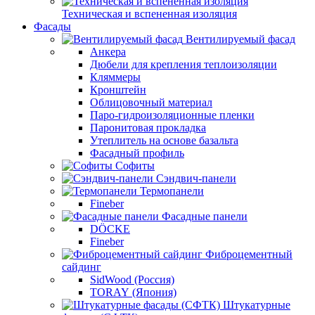
Техническая и вспененная изоляция
Фасады
Вентилируемый фасад
Анкера
Дюбели для крепления теплоизоляции
Кляммеры
Кронштейн
Облицовочный материал
Паро-гидроизоляционные пленки
Паронитовая прокладка
Утеплитель на основе базальта
Фасадный профиль
Софиты
Сэндвич-панели
Термопанели
Fineber
Фасадные панели
DÖCKE
Fineber
Фиброцементный
сайдинг
SidWood (Россия)
TORAY (Япония)
Штукатурные