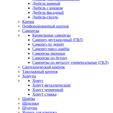
Дюбель рамный
Дюбель с крюком
Дюбель фасадный
Дюбель-гвоздь
Крюки
Перфорированный крепеж
Саморезы
Кровельные саморезы
Саморез двухзаходный (ГВЛ)
Саморез по дереву
Саморез пресс-шайба
Саморезы оконные
Саморезы по бетону
Саморезы по металлу универсальные (ГКЛ)
Сантехнический крепеж
Такелажный крепеж
Хомуты
Хомут
Хомут металлический
Хомут червячный
Хомут-стяжка
Шайбы
Шпильки
Шурупы
Ящики для крепежа