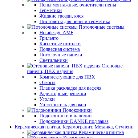
Пены монтажные, очистители пены
Герметики
Жидкие гвозди, клея
Пистолеты для пены и герметика
Потолочные системы
Heradesign AMF
Грильято
Кассетные потолки
Подвесная система
Потолочные панели
Светильники
Стеновые
панели, ПВХ изделия
Комплектующие для ПВХ
Откосы
Планка раскладка для кафеля
Радиаторные решетки
Уголки
Уплотнитель для окон
Подоконники
Подоконники в наличии
Подоконники DANKE под заказ
Керамическая плитка, Керамогранит, Мозаика, Ступени
Керамическая плитка
Керамогранит