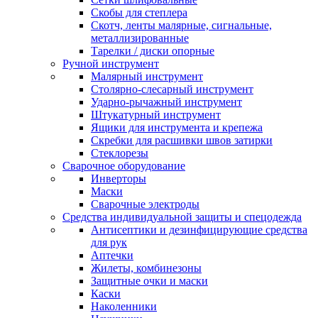
Скобы для степлера
Скотч, ленты малярные, сигнальные,
металлизированные
Тарелки / диски опорные
Ручной инструмент
Малярный инструмент
Столярно-слесарный инструмент
Ударно-рычажный инструмент
Штукатурный инструмент
Ящики для инструмента и крепежа
Скребки для расшивки швов затирки
Стеклорезы
Сварочное оборудование
Инверторы
Маски
Сварочные электроды
Средства индивидуальной защиты и спецодежда
Антисептики и дезинфицирующие средства
для рук
Аптечки
Жилеты, комбинезоны
Защитные очки и маски
Каски
Наколенники