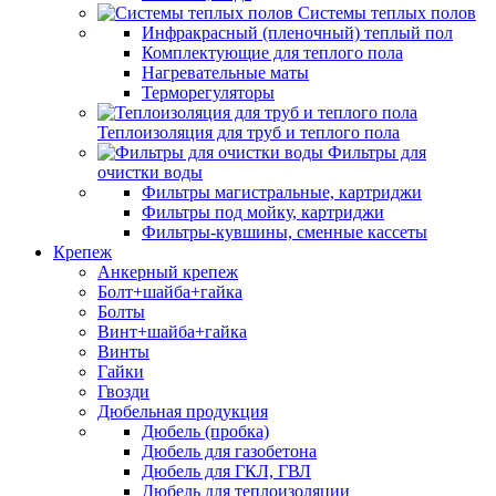
Системы теплых полов
Инфракрасный (пленочный) теплый пол
Комплектующие для теплого пола
Нагревательные маты
Терморегуляторы
Теплоизоляция для труб и теплого пола
Фильтры для
очистки воды
Фильтры магистральные, картриджи
Фильтры под мойку, картриджи
Фильтры-кувшины, сменные кассеты
Крепеж
Анкерный крепеж
Болт+шайба+гайка
Болты
Винт+шайба+гайка
Винты
Гайки
Гвозди
Дюбельная продукция
Дюбель (пробка)
Дюбель для газобетона
Дюбель для ГКЛ, ГВЛ
Дюбель для теплоизоляции