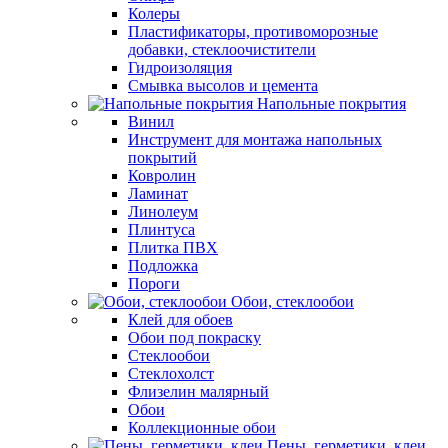
Колеры
Пластификаторы, противоморозные
добавки, стеклоочистители
Гидроизоляция
Смывка высолов и цемента
Напольные покрытия
Винил
Инструмент для монтажа напольных
покрытий
Ковролин
Ламинат
Линолеум
Плинтуса
Плитка ПВХ
Подложка
Пороги
Обои, стеклообои
Клей для обоев
Обои под покраску
Стеклообои
Стеклохолст
Флизелин малярный
Обои
Коллекционные обои
Пены, герметики, клеи