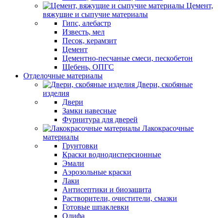
Цемент,
вяжущие и сыпучие материалы
Гипс, алебастр
Известь, мел
Песок, керамзит
Цемент
Цементно-песчаные смеси, пескобетон
Щебень, ОПГС
Отделочные материалы
Двери, скобяные
изделия
Двери
Замки навесные
Фурнитура для дверей
Лакокрасочные
материалы
Грунтовки
Краски воднодисперсионные
Эмали
Аэрозольные краски
Лаки
Антисептики и биозащита
Растворители, очистители, смазки
Готовые шпаклевки
Олифа