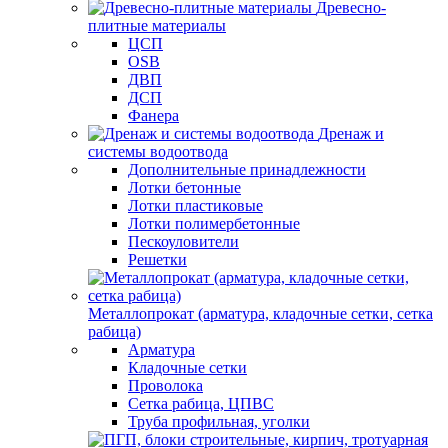
Древесно-
плитные материалы
ЦСП
OSB
ДВП
ДСП
Фанера
Дренаж и
системы водоотвода
Дополнительные принадлежности
Лотки бетонные
Лотки пластиковые
Лотки полимербетонные
Пескоуловители
Решетки
Металлопрокат (арматура, кладочные сетки, сетка
рабица)
Арматура
Кладочные сетки
Проволока
Сетка рабица, ЦПВС
Труба профильная, уголки