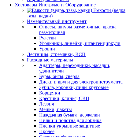
Хозтовары Инструмент Оборудование
Ёмкости (ведра,
тазы, кадки)
Измерительный инструмент
Отвесы, шнуры разметочные, краска
разметочная
Рулетки
Угольники, линейки, штангенциркули
Уровни
Лестницы, стремянки, ВСП
Расходные материалы
Адаптеры, переходники, насадки,
удлинители
Буры, биты, сверла
Диски и круги для электроинструмента
Зубила, коронки, пилы круговые
Корщетки
Крестики, клинья, СВП
Лезвия
Мешки, пакеты
Наждачная бумага, держалки
Пилки и полотна для лобзика
Пленки укрывные защитные
Прочее
Сетки шлифовальные