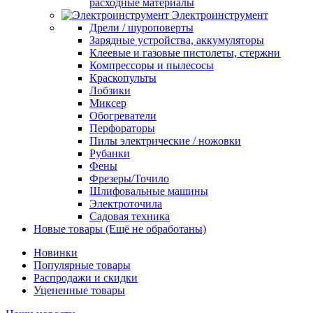
расходные материалы
Электроинструмент
Дрели / шуроповерты
Зарядные устройства, аккумуляторы
Клеевые и газовые пистолеты, стержни
Компрессоры и пылесосы
Краскопульты
Лобзики
Миксер
Обогреватели
Перфораторы
Пилы электрические / ножовки
Рубанки
Фены
Фрезеры/Точило
Шлифовальные машины
Электроточила
Садовая техника
Новые товары (Ещё не обработаны)
Новинки
Популярные товары
Распродажи и скидки
Уцененные товары