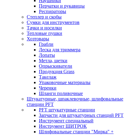
Наушники
Перчатки и рукавицы
Респираторы
Степлер и скобы
Сумки для инструментов
Тачки и носилки
Тепловые пушки
Хозтовары
Грабли
Леска для триммера
Лопаты
Метла, щетки
Опрыскиватели
Продукция Grass
Такелаж
Упаковочные материалы
Черенки
Шланги поливочные
Штукатурные, шпаклевочные, шлифовальные
станции PFT
PFT штукатурные станции
Запчасти для штукатурных станций PFT
Инструмент специальный
Инструмент ШИТРОК
Шлифовальные станции "Мирка" +