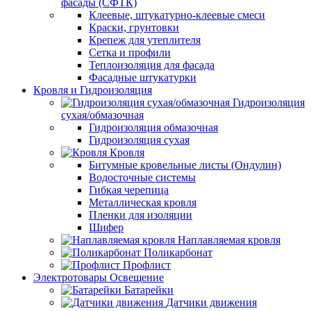
фасады (СФТК)
Клеевые, штукатурно-клеевые смеси
Краски, грунтовки
Крепеж для утеплителя
Сетка и профили
Теплоизоляция для фасада
Фасадные штукатурки
Кровля и Гидроизоляция
Гидроизоляция
сухая/обмазочная
Гидроизоляция обмазочная
Гидроизоляция сухая
Кровля
Битумные кровельные листы (Ондулин)
Водосточные системы
Гибкая черепица
Металлическая кровля
Пленки для изоляции
Шифер
Наплавляемая кровля
Поликарбонат
Профлист
Электротовары Освещение
Батарейки
Датчики движения