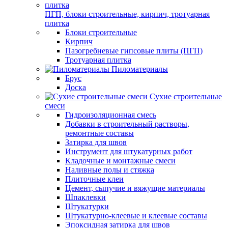
ПГП, блоки строительные, кирпич, тротуарная
плитка
Блоки строительные
Кирпич
Пазогребневые гипсовые плиты (ПГП)
Тротуарная плитка
Пиломатериалы
Брус
Доска
Сухие строительные
смеси
Гидроизоляционная смесь
Добавки в строительный растворы,
ремонтные составы
Затирка для швов
Инструмент для штукатурных работ
Кладочные и монтажные смеси
Наливные полы и стяжка
Плиточные клеи
Цемент, сыпучие и вяжущие материалы
Шпаклевки
Штукатурки
Штукатурно-клеевые и клеевые составы
Эпоксидная затирка для швов