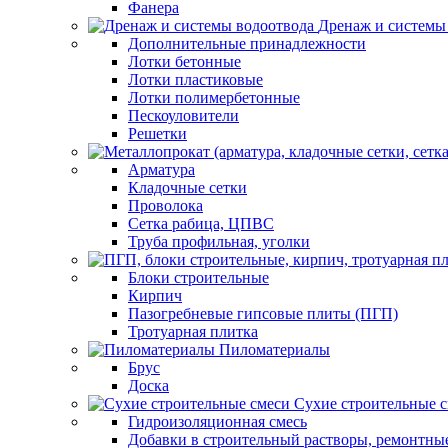
Фанера
Дренаж и системы
Дополнительные принадлежности
Лотки бетонные
Лотки пластиковые
Лотки полимербетонные
Пескоуловители
Решетки
Арматура
Кладочные сетки
Проволока
Сетка рабица, ЦПВС
Труба профильная, уголки
Блоки строительные
Кирпич
Пазогребневые гипсовые плиты (ПГП)
Тротуарная плитка
Пиломатериалы
Брус
Доска
Сухие строительные 
Гидроизоляционная смесь
Добавки в строительный растворы, ремонтны