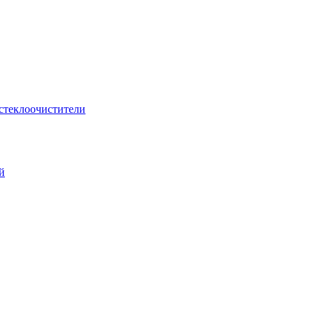
стеклоочистители
й