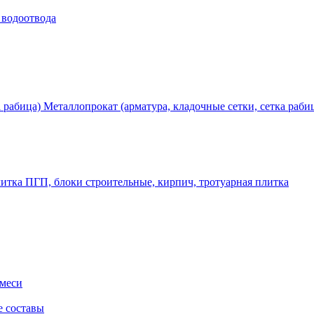
 водоотвода
Металлопрокат (арматура, кладочные сетки, сетка раби
ПГП, блоки строительные, кирпич, тротуарная плитка
смеси
е составы