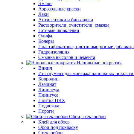
Эмали
Аэрозольные краски
Лаки
Антисептики и биозащита
Растворители, очистители, смазки
Готовые шпаклевки
Олифа
Колеры
Пластификаторы, противоморозные добавки, 
Гидроизоляция
Смывка высолов и цемента
Напольные покрытия
Винил
Инструмент для монтажа напольных покрыти
Ковролин
Ламинат
Линолеум
Плинтуса
Плитка ПВХ
Подложка
Пороги
Обои, стеклообои
Клей для обоев
Обои под покраску
Стеклообои