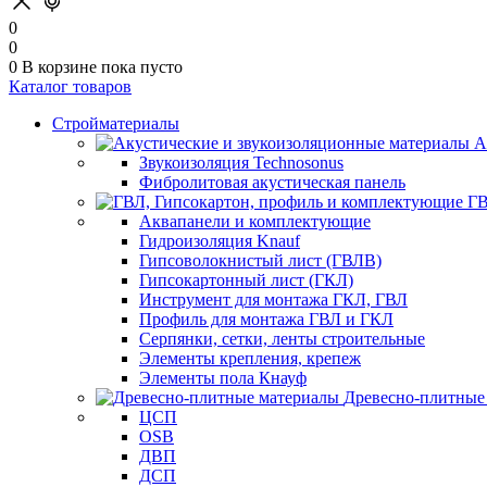
0
0
0
В корзине
пока пусто
Каталог товаров
Стройматериалы
А
Звукоизоляция Technosonus
Фибролитовая акустическая панель
ГВ
Аквапанели и комплектующие
Гидроизоляция Knauf
Гипсоволокнистый лист (ГВЛВ)
Гипсокартонный лист (ГКЛ)
Инструмент для монтажа ГКЛ, ГВЛ
Профиль для монтажа ГВЛ и ГКЛ
Серпянки, сетки, ленты строительные
Элементы крепления, крепеж
Элементы пола Кнауф
Древесно-плитные
ЦСП
OSB
ДВП
ДСП