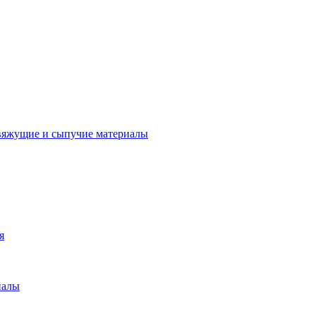
вяжущие и сыпучие материалы
я
иалы