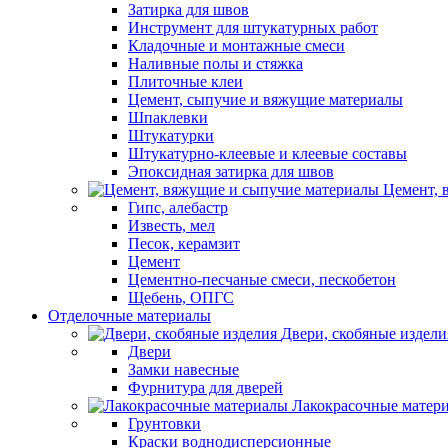
Затирка для швов
Инструмент для штукатурных работ
Кладочные и монтажные смеси
Наливные полы и стяжка
Плиточные клеи
Цемент, сыпучие и вяжущие материалы
Шпаклевки
Штукатурки
Штукатурно-клеевые и клеевые составы
Эпоксидная затирка для швов
Цемент, 
Гипс, алебастр
Известь, мел
Песок, керамзит
Цемент
Цементно-песчаные смеси, пескобетон
Щебень, ОПГС
Отделочные материалы
Двери, скобяные издели
Двери
Замки навесные
Фурнитура для дверей
Лакокрасочные матер
Грунтовки
Краски воднодисперсионные