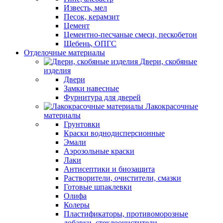
Известь, мел
Песок, керамзит
Цемент
Цементно-песчаные смеси, пескобетон
Щебень, ОПГС
Отделочные материалы
Двери, скобяные
изделия
Двери
Замки навесные
Фурнитура для дверей
Лакокрасочные
материалы
Грунтовки
Краски воднодисперсионные
Эмали
Аэрозольные краски
Лаки
Антисептики и биозащита
Растворители, очистители, смазки
Готовые шпаклевки
Олифа
Колеры
Пластификаторы, противоморозные
добавки, стеклоочистители