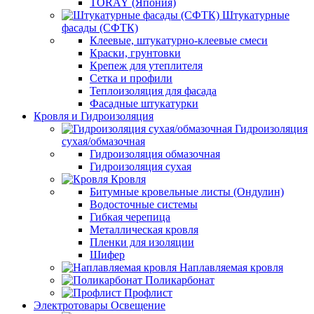
TORAY (Япония)
Штукатурные
фасады (СФТК)
Клеевые, штукатурно-клеевые смеси
Краски, грунтовки
Крепеж для утеплителя
Сетка и профили
Теплоизоляция для фасада
Фасадные штукатурки
Кровля и Гидроизоляция
Гидроизоляция
сухая/обмазочная
Гидроизоляция обмазочная
Гидроизоляция сухая
Кровля
Битумные кровельные листы (Ондулин)
Водосточные системы
Гибкая черепица
Металлическая кровля
Пленки для изоляции
Шифер
Наплавляемая кровля
Поликарбонат
Профлист
Электротовары Освещение