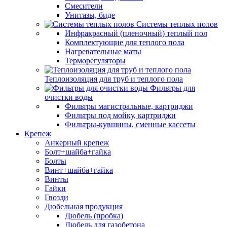
Смесители
Унитазы, биде
Системы теплых полов
Инфракрасный (пленочный) теплый пол
Комплектующие для теплого пола
Нагревательные маты
Терморегуляторы
Теплоизоляция для труб и теплого пола
Фильтры для
очистки воды
Фильтры магистральные, картриджи
Фильтры под мойку, картриджи
Фильтры-кувшины, сменные кассеты
Крепеж
Анкерный крепеж
Болт+шайба+гайка
Болты
Винт+шайба+гайка
Винты
Гайки
Гвозди
Дюбельная продукция
Дюбель (пробка)
Дюбель для газобетона