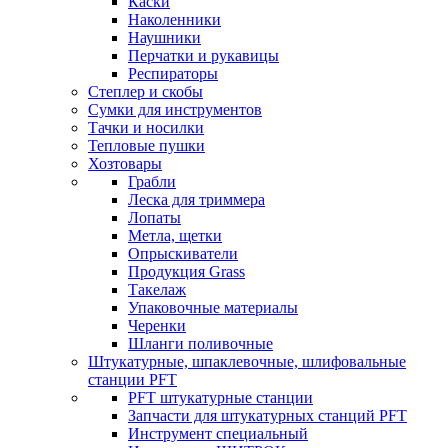
Каски
Наколенники
Наушники
Перчатки и рукавицы
Респираторы
Степлер и скобы
Сумки для инструментов
Тачки и носилки
Тепловые пушки
Хозтовары
Грабли
Леска для триммера
Лопаты
Метла, щетки
Опрыскиватели
Продукция Grass
Такелаж
Упаковочные материалы
Черенки
Шланги поливочные
Штукатурные, шпаклевочные, шлифовальные
станции PFT
PFT штукатурные станции
Запчасти для штукатурных станций PFT
Инструмент специальный