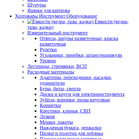
Шурупы
Ящики для крепежа
Хозтовары Инструмент Оборудование
Ёмкости (ведра,
тазы, кадки)
Измерительный инструмент
Отвесы, шнуры разметочные, краска
разметочная
Рулетки
Угольники, линейки, штангенциркули
Уровни
Лестницы, стремянки, ВСП
Расходные материалы
Адаптеры, переходники, насадки,
удлинители
Буры, биты, сверла
Диски и круги для электроинструмента
Зубила, коронки, пилы круговые
Корщетки
Крестики, клинья, СВП
Лезвия
Мешки, пакеты
Наждачная бумага, держалки
Пилки и полотна для лобзика
Пленки укрывные защитные