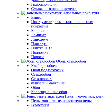
Гидроизоляция
Смывка высолов и цемента
Напольные покрытия
Винил
Инструмент для монтажа напольных
покрытий
Ковролин
Ламинат
Линолеум
Плинтуса
Плитка ПВХ
Подложка
Пороги
Обои, стеклообои
Клей для обоев
Обои под покраску
Стеклообои
Стеклохолст
Флизелин малярный
Обои
Коллекционные обои
Пены, герметики, клеи
Пены монтажные, очистители пены
Герметики