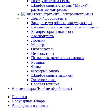
Инструмент ШИТРОК
Шлифовальные станции "Мирка" +
расходные материалы
Электроинструмент
Дрели / шуроповерты
Зарядные устройства, аккумуляторы
Клеевые и газовые пистолеты, стержни
Компрессоры и пылесосы
Краскопульты
Лобзики
Миксер
Обогреватели
Перфораторы
Пилы электрические / ножовки
Рубанки
Фены
Фрезеры/Точило
Шлифовальные машины
Электроточила
Садовая техника
Новые товары (Ещё не обработаны)
Новинки
Популярные товары
Распродажи и скидки