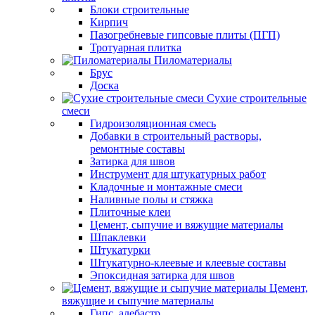
Блоки строительные
Кирпич
Пазогребневые гипсовые плиты (ПГП)
Тротуарная плитка
Пиломатериалы
Брус
Доска
Сухие строительные
смеси
Гидроизоляционная смесь
Добавки в строительный растворы,
ремонтные составы
Затирка для швов
Инструмент для штукатурных работ
Кладочные и монтажные смеси
Наливные полы и стяжка
Плиточные клеи
Цемент, сыпучие и вяжущие материалы
Шпаклевки
Штукатурки
Штукатурно-клеевые и клеевые составы
Эпоксидная затирка для швов
Цемент,
вяжущие и сыпучие материалы
Гипс, алебастр