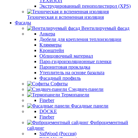
ТЕХИЗОЛ
Экструдированный пенополистирол (XPS)
Техническая и вспененная изоляция
Фасады
Вентилируемый фасад
Анкера
Дюбели для крепления теплоизоляции
Кляммеры
Кронштейн
Облицовочный материал
Паро-гидроизоляционные пленки
Паронитовая прокладка
Утеплитель на основе базальта
Фасадный профиль
Софиты
Сэндвич-панели
Термопанели
Fineber
Фасадные панели
DÖCKE
Fineber
Фиброцементный
сайдинг
SidWood (Россия)