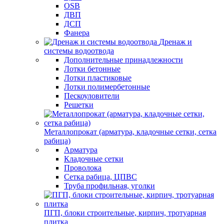
OSB
ДВП
ДСП
Фанера
Дренаж и
системы водоотвода
Дополнительные принадлежности
Лотки бетонные
Лотки пластиковые
Лотки полимербетонные
Пескоуловители
Решетки
Металлопрокат (арматура, кладочные сетки, сетка
рабица)
Арматура
Кладочные сетки
Проволока
Сетка рабица, ЦПВС
Труба профильная, уголки
ПГП, блоки строительные, кирпич, тротуарная
плитка