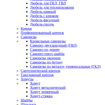
Дюбель для ГКЛ, ГВЛ
Дюбель для теплоизоляции
Дюбель рамный
Дюбель с крюком
Дюбель фасадный
Дюбель-гвоздь
Крюки
Перфорированный крепеж
Саморезы
Кровельные саморезы
Саморез двухзаходный (ГВЛ)
Саморез по дереву
Саморез пресс-шайба
Саморезы оконные
Саморезы по бетону
Саморезы по металлу универсальные (ГКЛ)
Сантехнический крепеж
Такелажный крепеж
Хомуты
Хомут
Хомут металлический
Хомут червячный
Хомут-стяжка
Шайбы
Шпильки