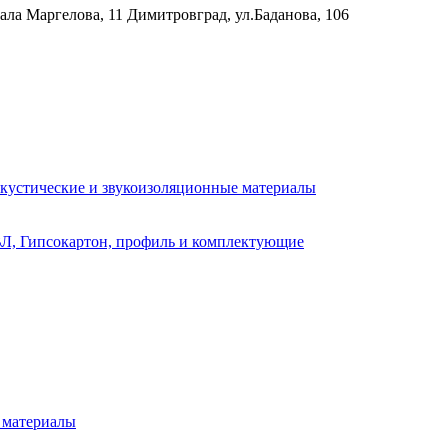
рала Маргелова, 11
Димитровград, ул.Баданова, 106
кустические и звукоизоляционные материалы
Л, Гипсокартон, профиль и комплектующие
 материалы