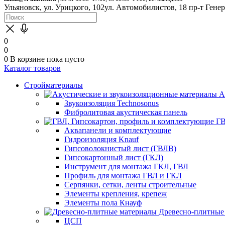
Ульяновск, ул. Урицкого, 102
ул. Автомобилистов, 18
пр-т Гене
0
0
0
В корзине
пока пусто
Каталог товаров
Стройматериалы
А
Звукоизоляция Technosonus
Фибролитовая акустическая панель
ГВ
Аквапанели и комплектующие
Гидроизоляция Knauf
Гипсоволокнистый лист (ГВЛВ)
Гипсокартонный лист (ГКЛ)
Инструмент для монтажа ГКЛ, ГВЛ
Профиль для монтажа ГВЛ и ГКЛ
Серпянки, сетки, ленты строительные
Элементы крепления, крепеж
Элементы пола Кнауф
Древесно-плитные
ЦСП