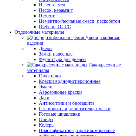
Известь, мел
Песок, керамзит
Цемент
Цементно-песчаные смеси, пескобетон
Щебень, ОПГС
Отделочные материалы
Двери, скобяные
изделия
Двери
Замки навесные
Фурнитура для дверей
Лакокрасочные
материалы
Грунтовки
Краски воднодисперсионные
Эмали
Аэрозольные краски
Лаки
Антисептики и биозащита
Растворители, очистители, смазки
Готовые шпаклевки
Олифа
Колеры
Пластификаторы, противоморозные
добавки, стеклоочистители