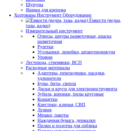
Шурупы
Ящики для крепежа
Хозтовары Инструмент Оборудование
Ёмкости (ведра,
тазы, кадки)
Измерительный инструмент
Отвесы, шнуры разметочные, краска
разметочная
Рулетки
Угольники, линейки, штангенциркули
Уровни
Лестницы, стремянки, ВСП
Расходные материалы
Адаптеры, переходники, насадки,
удлинители
Буры, биты, сверла
Диски и круги для электроинструмента
Зубила, коронки, пилы круговые
Корщетки
Крестики, клинья, СВП
Лезвия
Мешки, пакеты
Наждачная бумага, держалки
Пилки и полотна для лобзика
Пленки укрывные защитные