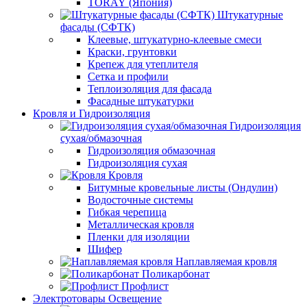
TORAY (Япония)
Штукатурные
фасады (СФТК)
Клеевые, штукатурно-клеевые смеси
Краски, грунтовки
Крепеж для утеплителя
Сетка и профили
Теплоизоляция для фасада
Фасадные штукатурки
Кровля и Гидроизоляция
Гидроизоляция
сухая/обмазочная
Гидроизоляция обмазочная
Гидроизоляция сухая
Кровля
Битумные кровельные листы (Ондулин)
Водосточные системы
Гибкая черепица
Металлическая кровля
Пленки для изоляции
Шифер
Наплавляемая кровля
Поликарбонат
Профлист
Электротовары Освещение