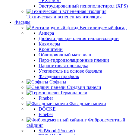
ТЕХИЗОЛ
Экструдированный пенополистирол (XPS)
Техническая и вспененная изоляция
Фасады
Вентилируемый фасад
Анкера
Дюбели для крепления теплоизоляции
Кляммеры
Кронштейн
Облицовочный материал
Паро-гидроизоляционные пленки
Паронитовая прокладка
Утеплитель на основе базальта
Фасадный профиль
Софиты
Сэндвич-панели
Термопанели
Fineber
Фасадные панели
DÖCKE
Fineber
Фиброцементный
сайдинг
SidWood (Россия)