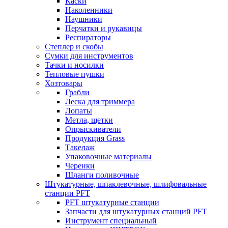
Каски
Наколенники
Наушники
Перчатки и рукавицы
Респираторы
Степлер и скобы
Сумки для инструментов
Тачки и носилки
Тепловые пушки
Хозтовары
Грабли
Леска для триммера
Лопаты
Метла, щетки
Опрыскиватели
Продукция Grass
Такелаж
Упаковочные материалы
Черенки
Шланги поливочные
Штукатурные, шпаклевочные, шлифовальные
станции PFT
PFT штукатурные станции
Запчасти для штукатурных станций PFT
Инструмент специальный