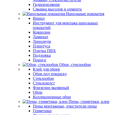
Гидроизоляция
Смывка высолов и цемента
Напольные покрытия
Винил
Инструмент для монтажа напольных
покрытий
Ковролин
Ламинат
Линолеум
Плинтуса
Плитка ПВХ
Подложка
Пороги
Обои, стеклообои
Клей для обоев
Обои под покраску
Стеклообои
Стеклохолст
Флизелин малярный
Обои
Коллекционные обои
Пены, герметики, клеи
Пены монтажные, очистители пены
Герметики