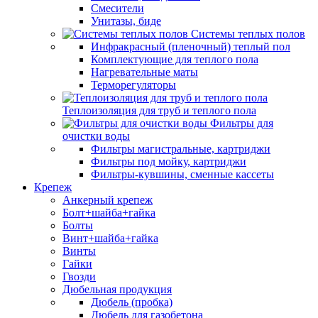
Смесители
Унитазы, биде
Системы теплых полов
Инфракрасный (пленочный) теплый пол
Комплектующие для теплого пола
Нагревательные маты
Терморегуляторы
Теплоизоляция для труб и теплого пола
Фильтры для
очистки воды
Фильтры магистральные, картриджи
Фильтры под мойку, картриджи
Фильтры-кувшины, сменные кассеты
Крепеж
Анкерный крепеж
Болт+шайба+гайка
Болты
Винт+шайба+гайка
Винты
Гайки
Гвозди
Дюбельная продукция
Дюбель (пробка)
Дюбель для газобетона