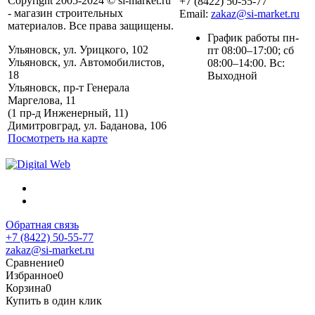
Copyright 2005-2024 © si-market.ru
+7 (8422) 50-55-77
- магазин строительных
Email:
zakaz@si-market.ru
материалов. Все права защищены.
График работы пн-
Ульяновск, ул. Урицкого, 102
пт 08:00–17:00; сб
Ульяновск, ул. Автомобилистов,
08:00–14:00. Вс:
18
Выходной
Ульяновск, пр-т Генерала
Маргелова, 11
Политика обработки
(1 пр-д Инженерный, 11)
персональных данных
Димитровград, ул. Баданова, 106
Посмотреть на карте
Обратная связь
+7 (8422) 50-55-77
zakaz@si-market.ru
Сравнение
0
Избранное
0
Корзина
0
Купить в один клик