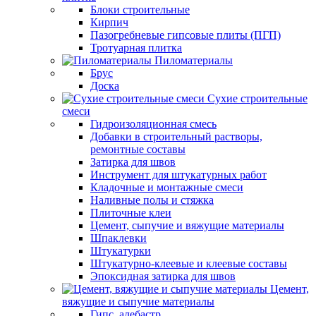
Блоки строительные
Кирпич
Пазогребневые гипсовые плиты (ПГП)
Тротуарная плитка
Пиломатериалы
Брус
Доска
Сухие строительные
смеси
Гидроизоляционная смесь
Добавки в строительный растворы,
ремонтные составы
Затирка для швов
Инструмент для штукатурных работ
Кладочные и монтажные смеси
Наливные полы и стяжка
Плиточные клеи
Цемент, сыпучие и вяжущие материалы
Шпаклевки
Штукатурки
Штукатурно-клеевые и клеевые составы
Эпоксидная затирка для швов
Цемент,
вяжущие и сыпучие материалы
Гипс, алебастр