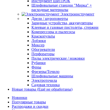
Инструмент ШИТРОК
Шлифовальные станции "Мирка" +
расходные материалы
Электроинструмент
Дрели / шуроповерты
Зарядные устройства, аккумуляторы
Клеевые и газовые пистолеты, стержни
Компрессоры и пылесосы
Краскопульты
Лобзики
Миксер
Обогреватели
Перфораторы
Пилы электрические / ножовки
Рубанки
Фены
Фрезеры/Точило
Шлифовальные машины
Электроточила
Садовая техника
Новые товары (Ещё не обработаны)
Новинки
Популярные товары
Распродажи и скидки