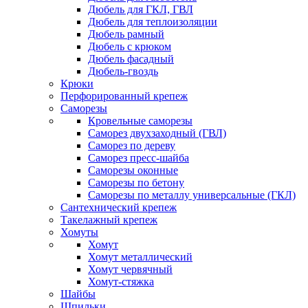
Дюбель для ГКЛ, ГВЛ
Дюбель для теплоизоляции
Дюбель рамный
Дюбель с крюком
Дюбель фасадный
Дюбель-гвоздь
Крюки
Перфорированный крепеж
Саморезы
Кровельные саморезы
Саморез двухзаходный (ГВЛ)
Саморез по дереву
Саморез пресс-шайба
Саморезы оконные
Саморезы по бетону
Саморезы по металлу универсальные (ГКЛ)
Сантехнический крепеж
Такелажный крепеж
Хомуты
Хомут
Хомут металлический
Хомут червячный
Хомут-стяжка
Шайбы
Шпильки