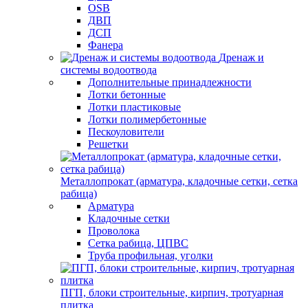
OSB
ДВП
ДСП
Фанера
Дренаж и
системы водоотвода
Дополнительные принадлежности
Лотки бетонные
Лотки пластиковые
Лотки полимербетонные
Пескоуловители
Решетки
Металлопрокат (арматура, кладочные сетки, сетка
рабица)
Арматура
Кладочные сетки
Проволока
Сетка рабица, ЦПВС
Труба профильная, уголки
ПГП, блоки строительные, кирпич, тротуарная
плитка