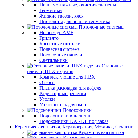
Пены монтажные, очистители пены
Герметики
Жидкие гвозди, клея
Пистолеты для пены и герметика
Потолочные системы
Heradesign AMF
Грильято
Кассетные потолки
Подвесная система
Потолочные панели
Светильники
Стеновые
панели, ПВХ изделия
Комплектующие для ПВХ
Откосы
Планка раскладка для кафеля
Радиаторные решетки
Уголки
Уплотнитель для окон
Подоконники
Подоконники в наличии
Подоконники DANKE под заказ
Керамическая плитка, Керамогранит, Мозаика, Ступени
Керамическая плитка
Керамогранит