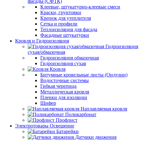
фасады (СФТК)
Клеевые, штукатурно-клеевые смеси
Краски, грунтовки
Крепеж для утеплителя
Сетка и профили
Теплоизоляция для фасада
Фасадные штукатурки
Кровля и Гидроизоляция
Гидроизоляция
сухая/обмазочная
Гидроизоляция обмазочная
Гидроизоляция сухая
Кровля
Битумные кровельные листы (Ондулин)
Водосточные системы
Гибкая черепица
Металлическая кровля
Пленки для изоляции
Шифер
Наплавляемая кровля
Поликарбонат
Профлист
Электротовары Освещение
Батарейки
Датчики движения