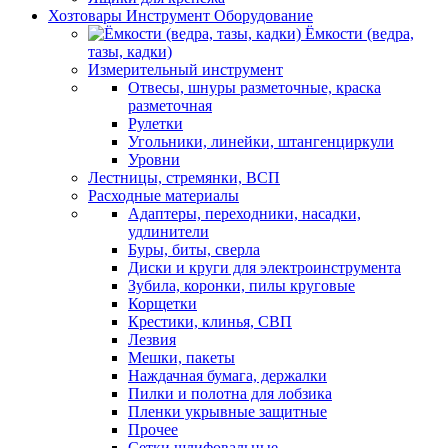
Хозтовары Инструмент Оборудование
Ёмкости (ведра,
тазы, кадки)
Измерительный инструмент
Отвесы, шнуры разметочные, краска
разметочная
Рулетки
Угольники, линейки, штангенциркули
Уровни
Лестницы, стремянки, ВСП
Расходные материалы
Адаптеры, переходники, насадки,
удлинители
Буры, биты, сверла
Диски и круги для электроинструмента
Зубила, коронки, пилы круговые
Корщетки
Крестики, клинья, СВП
Лезвия
Мешки, пакеты
Наждачная бумага, держалки
Пилки и полотна для лобзика
Пленки укрывные защитные
Прочее
Сетки шлифовальные