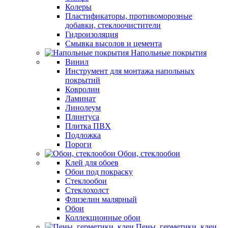
Колеры
Пластификаторы, противоморозные
добавки, стеклоочистители
Гидроизоляция
Смывка высолов и цемента
Напольные покрытия
Винил
Инструмент для монтажа напольных
покрытий
Ковролин
Ламинат
Линолеум
Плинтуса
Плитка ПВХ
Подложка
Пороги
Обои, стеклообои
Клей для обоев
Обои под покраску
Стеклообои
Стеклохолст
Флизелин малярный
Обои
Коллекционные обои
Пены, герметики, клеи