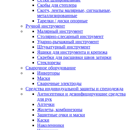
Скобы для степлера
Скотч, ленты малярные, сигнальные,
металлизированные
Тарелки / диски опорные
Ручной инструмент
Малярный инструмент
Столярно-слесарный инструмент
Ударно-рычажный инструмент
Штукатурный инструмент
Ящики для инструмента и крепежа
Скребки для расшивки швов затирки
Стеклорезы
Сварочное оборудование
Инверторы
Маски
Сварочные электроды
Средства индивидуальной защиты и спецодежда
Антисептики и дезинфицирующие средства
для рук
Аптечки
Жилеты, комбинезоны
Защитные очки и маски
Каски
Наколенники