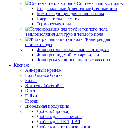
Системы теплых полов
Инфракрасный (пленочный) теплый пол
Комплектующие для теплого пола
Нагревательные маты
Терморегуляторы
Теплоизоляция для труб и теплого пола
Фильтры для
очистки воды
Фильтры магистральные, картриджи
Фильтры под мойку, картриджи
Фильтры-кувшины, сменные кассеты
Крепеж
Анкерный крепеж
Болт+шайба+гайка
Болты
Винт+шайба+гайка
Винты
Гайки
Гвозди
Дюбельная продукция
Дюбель (пробка)
Дюбель для газобетона
Дюбель для ГКЛ, ГВЛ
Дюбель для теплоизоляции