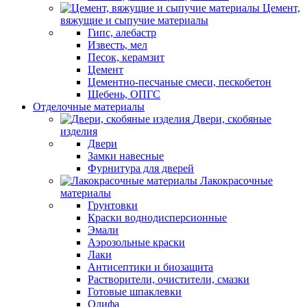
Цемент,
вяжущие и сыпучие материалы
Гипс, алебастр
Известь, мел
Песок, керамзит
Цемент
Цементно-песчаные смеси, пескобетон
Щебень, ОПГС
Отделочные материалы
Двери, скобяные
изделия
Двери
Замки навесные
Фурнитура для дверей
Лакокрасочные
материалы
Грунтовки
Краски воднодисперсионные
Эмали
Аэрозольные краски
Лаки
Антисептики и биозащита
Растворители, очистители, смазки
Готовые шпаклевки
Олифа