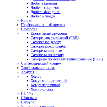
Дюбель рамный
Дюбель с крюком
Дюбель фасадный
Дюбель-гвоздь
Крюки
Перфорированный крепеж
Саморезы
Кровельные саморезы
Саморез двухзаходный (ГВЛ)
Саморез по дереву
Саморез пресс-шайба
Саморезы оконные
Саморезы по бетону
Саморезы по металлу универсальные (ГКЛ)
Сантехнический крепеж
Такелажный крепеж
Хомуты
Хомут
Хомут металлический
Хомут червячный
Хомут-стяжка
Шайбы
Шпильки
Шурупы
Ящики для крепежа