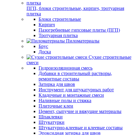
ПГП, блоки строительные, кирпич, тротуарная
плитка
Блоки строительные
Кирпич
Пазогребневые гипсовые плиты (ПГП)
Тротуарная плитка
Пиломатериалы
Брус
Доска
Сухие строительные
смеси
Гидроизоляционная смесь
Добавки в строительный растворы,
ремонтные составы
Затирка для швов
Инструмент для штукатурных работ
Кладочные и монтажные смеси
Наливные полы и стяжка
Плиточные клеи
Цемент, сыпучие и вяжущие материалы
Шпаклевки
Штукатурки
Штукатурно-клеевые и клеевые составы
Эпоксидная затирка для швов