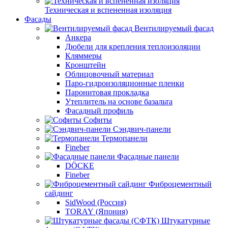
Техническая и вспененная изоляция
Фасады
Вентилируемый фасад
Анкера
Дюбели для крепления теплоизоляции
Кляммеры
Кронштейн
Облицовочный материал
Паро-гидроизоляционные пленки
Паронитовая прокладка
Утеплитель на основе базальта
Фасадный профиль
Софиты
Сэндвич-панели
Термопанели
Fineber
Фасадные панели
DÖCKE
Fineber
Фиброцементный
сайдинг
SidWood (Россия)
TORAY (Япония)
Штукатурные