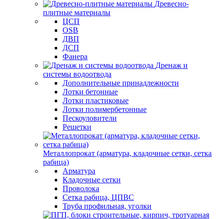
Древесно-
плитные материалы
ЦСП
OSB
ДВП
ДСП
Фанера
Дренаж и
системы водоотвода
Дополнительные принадлежности
Лотки бетонные
Лотки пластиковые
Лотки полимербетонные
Пескоуловители
Решетки
Металлопрокат (арматура, кладочные сетки, сетка
рабица)
Арматура
Кладочные сетки
Проволока
Сетка рабица, ЦПВС
Труба профильная, уголки