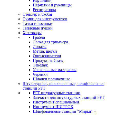
Наушники
Перчатки и рукавицы
Респираторы
Степлер и скобы
Сумки для инструментов
Тачки и носилки
Тепловые пушки
Хозтовары
Грабли
Леска для триммера
Лопаты
Метла, щетки
Опрыскиватели
Продукция Grass
Такелаж
Упаковочные материалы
Черенки
Шланги поливочные
Штукатурные, шпаклевочные, шлифовальные
станции PFT
PFT штукатурные станции
Запчасти для штукатурных станций PFT
Инструмент специальный
Инструмент ШИТРОК
Шлифовальные станции "Мирка" +