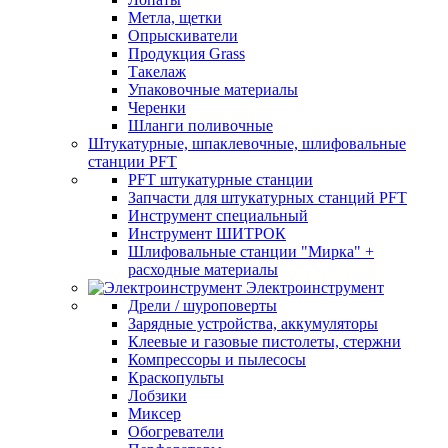
Метла, щетки
Опрыскиватели
Продукция Grass
Такелаж
Упаковочные материалы
Черенки
Шланги поливочные
Штукатурные, шпаклевочные, шлифовальные
станции PFT
PFT штукатурные станции
Запчасти для штукатурных станций PFT
Инструмент специальный
Инструмент ШИТРОК
Шлифовальные станции "Мирка" +
расходные материалы
Электроинструмент
Дрели / шуроповерты
Зарядные устройства, аккумуляторы
Клеевые и газовые пистолеты, стержни
Компрессоры и пылесосы
Краскопульты
Лобзики
Миксер
Обогреватели