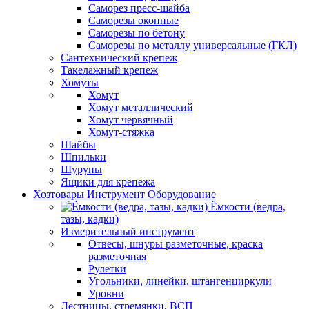
Саморез пресс-шайба
Саморезы оконные
Саморезы по бетону
Саморезы по металлу универсальные (ГКЛ)
Сантехнический крепеж
Такелажный крепеж
Хомуты
Хомут
Хомут металлический
Хомут червячный
Хомут-стяжка
Шайбы
Шпильки
Шурупы
Ящики для крепежа
Хозтовары Инструмент Оборудование
Ёмкости (ведра,
тазы, кадки)
Измерительный инструмент
Отвесы, шнуры разметочные, краска
разметочная
Рулетки
Угольники, линейки, штангенциркули
Уровни
Лестницы, стремянки, ВСП