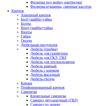
Фильтры под мойку, картриджи
Фильтры-кувшины, сменные кассеты
Крепеж
Анкерный крепеж
Болт+шайба+гайка
Болты
Винт+шайба+гайка
Винты
Гайки
Гвозди
Дюбельная продукция
Дюбель (пробка)
Дюбель для газобетона
Дюбель для ГКЛ, ГВЛ
Дюбель для теплоизоляции
Дюбель рамный
Дюбель с крюком
Дюбель фасадный
Дюбель-гвоздь
Крюки
Перфорированный крепеж
Саморезы
Кровельные саморезы
Саморез двухзаходный (ГВЛ)
Саморез по дереву