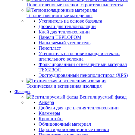
Полиэтиленовые пленки, строительные тенты
Теплоизоляционные материалы
Утеплитель на основе базальта
Дюбели для теплоизоляции
Клей для теплоизоляции
Панели TEPLOFOM
Напыляемый утеплитель
Пенопласт
Утеплитель на основе кварца и стекло-
штапельного волокна
Фольгированный огнезащитный материал
ТЕХИЗОЛ
Экструдированный пенополистирол (XPS)
Техническая и вспененная изоляция
Фасады
Вентилируемый фасад
Анкера
Дюбели для крепления теплоизоляции
Кляммеры
Кронштейн
Облицовочный материал
Паро-гидроизоляционные пленки
Паронитовая прокладка