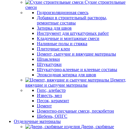
Сухие строительные
смеси
Гидроизоляционная смесь
Добавки в строительный растворы,
ремонтные составы
Затирка для швов
Инструмент для штукатурных работ
Кладочные и монтажные смеси
Наливные полы и стяжка
Плиточные клеи
Цемент, сыпучие и вяжущие материалы
Шпаклевки
Штукатурки
Штукатурно-клеевые и клеевые составы
Эпоксидная затирка для швов
Цемент,
вяжущие и сыпучие материалы
Гипс, алебастр
Известь, мел
Песок, керамзит
Цемент
Цементно-песчаные смеси, пескобетон
Щебень, ОПГС
Отделочные материалы
Двери, скобяные