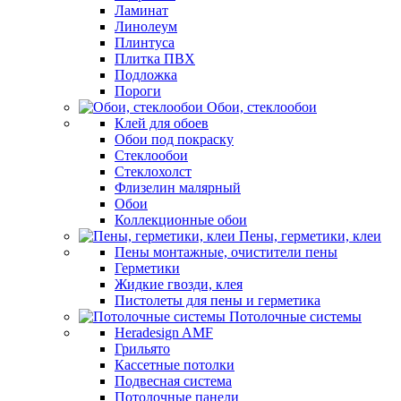
Ламинат
Линолеум
Плинтуса
Плитка ПВХ
Подложка
Пороги
Обои, стеклообои
Клей для обоев
Обои под покраску
Стеклообои
Стеклохолст
Флизелин малярный
Обои
Коллекционные обои
Пены, герметики, клеи
Пены монтажные, очистители пены
Герметики
Жидкие гвозди, клея
Пистолеты для пены и герметика
Потолочные системы
Heradesign AMF
Грильято
Кассетные потолки
Подвесная система
Потолочные панели