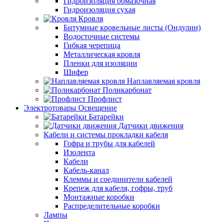
Гидроизоляция обмазочная
Гидроизоляция сухая
Кровля
Битумные кровельные листы (Ондулин)
Водосточные системы
Гибкая черепица
Металлическая кровля
Пленки для изоляции
Шифер
Наплавляемая кровля
Поликарбонат
Профлист
Электротовары Освещение
Батарейки
Датчики движения
Кабели и системы прокладки кабеля
Гофра и трубы для кабелей
Изолента
Кабели
Кабель-канал
Клеммы и соединители кабелей
Крепеж для кабеля, гофры, труб
Монтажные коробки
Распределительные коробки
Лампы