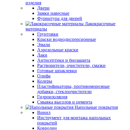
изделия
Двери
Замки навесные
Фурнитура для дверей
Лакокрасочные
материалы
Грунтовки
Краски воднодисперсионные
Эмали
Аэрозольные краски
Лаки
Антисептики и биозащита
Растворители, очистители, смазки
Готовые шпаклевки
Олифа
Колеры
Пластификаторы, противоморозные
добавки, стеклоочистители
Гидроизоляция
Смывка высолов и цемента
Напольные покрытия
Винил
Инструмент для монтажа напольных
покрытий
Ковролин