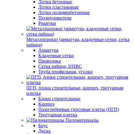
Лотки бетонные
Лотки пластиковые
Лотки полимербетонные
Пескоуловители
Решетки
Металлопрокат (арматура, кладочные сетки, сетка
рабица)
Арматура
Кладочные сетки
Проволока
Сетка рабица, ЦПВС
Труба профильная, уголки
ПГП, блоки строительные, кирпич, тротуарная
плитка
Блоки строительные
Кирпич
Пазогребневые гипсовые плиты (ПГП)
Тротуарная плитка
Пиломатериалы
Брус
Доска