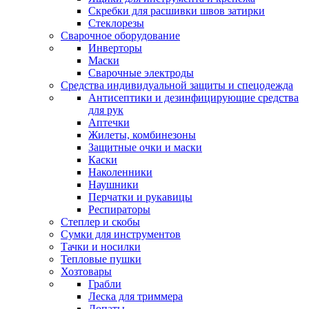
Скребки для расшивки швов затирки
Стеклорезы
Сварочное оборудование
Инверторы
Маски
Сварочные электроды
Средства индивидуальной защиты и спецодежда
Антисептики и дезинфицирующие средства
для рук
Аптечки
Жилеты, комбинезоны
Защитные очки и маски
Каски
Наколенники
Наушники
Перчатки и рукавицы
Респираторы
Степлер и скобы
Сумки для инструментов
Тачки и носилки
Тепловые пушки
Хозтовары
Грабли
Леска для триммера
Лопаты