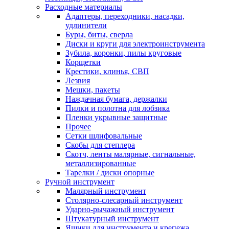
Расходные материалы
Адаптеры, переходники, насадки,
удлинители
Буры, биты, сверла
Диски и круги для электроинструмента
Зубила, коронки, пилы круговые
Корщетки
Крестики, клинья, СВП
Лезвия
Мешки, пакеты
Наждачная бумага, держалки
Пилки и полотна для лобзика
Пленки укрывные защитные
Прочее
Сетки шлифовальные
Скобы для степлера
Скотч, ленты малярные, сигнальные,
металлизированные
Тарелки / диски опорные
Ручной инструмент
Малярный инструмент
Столярно-слесарный инструмент
Ударно-рычажный инструмент
Штукатурный инструмент
Ящики для инструмента и крепежа