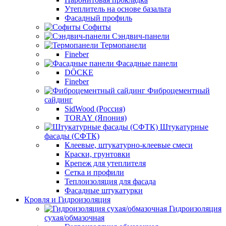
Утеплитель на основе базальта
Фасадный профиль
Софиты
Сэндвич-панели
Термопанели
Fineber
Фасадные панели
DÖCKE
Fineber
Фиброцементный
сайдинг
SidWood (Россия)
TORAY (Япония)
Штукатурные
фасады (СФТК)
Клеевые, штукатурно-клеевые смеси
Краски, грунтовки
Крепеж для утеплителя
Сетка и профили
Теплоизоляция для фасада
Фасадные штукатурки
Кровля и Гидроизоляция
Гидроизоляция
сухая/обмазочная