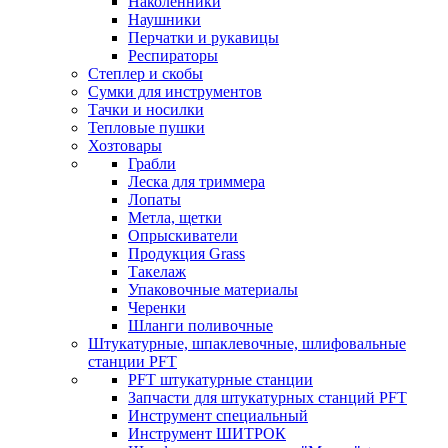
Наколенники
Наушники
Перчатки и рукавицы
Респираторы
Степлер и скобы
Сумки для инструментов
Тачки и носилки
Тепловые пушки
Хозтовары
Грабли
Леска для триммера
Лопаты
Метла, щетки
Опрыскиватели
Продукция Grass
Такелаж
Упаковочные материалы
Черенки
Шланги поливочные
Штукатурные, шпаклевочные, шлифовальные
станции PFT
PFT штукатурные станции
Запчасти для штукатурных станций PFT
Инструмент специальный
Инструмент ШИТРОК