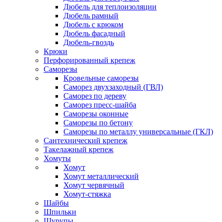
Дюбель для теплоизоляции
Дюбель рамный
Дюбель с крюком
Дюбель фасадный
Дюбель-гвоздь
Крюки
Перфорированный крепеж
Саморезы
Кровельные саморезы
Саморез двухзаходный (ГВЛ)
Саморез по дереву
Саморез пресс-шайба
Саморезы оконные
Саморезы по бетону
Саморезы по металлу универсальные (ГКЛ)
Сантехнический крепеж
Такелажный крепеж
Хомуты
Хомут
Хомут металлический
Хомут червячный
Хомут-стяжка
Шайбы
Шпильки
Шурупы