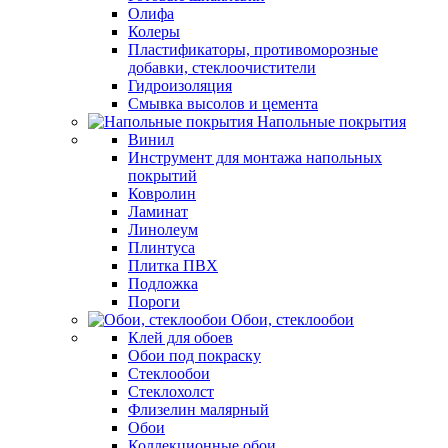
Олифа
Колеры
Пластификаторы, противоморозные
добавки, стеклоочистители
Гидроизоляция
Смывка высолов и цемента
Напольные покрытия
Винил
Инструмент для монтажа напольных
покрытий
Ковролин
Ламинат
Линолеум
Плинтуса
Плитка ПВХ
Подложка
Пороги
Обои, стеклообои
Клей для обоев
Обои под покраску
Стеклообои
Стеклохолст
Флизелин малярный
Обои
Коллекционные обои