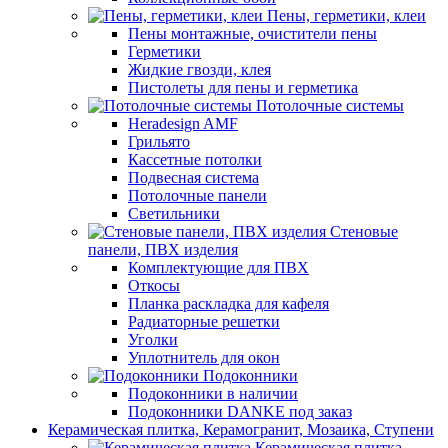
Пены, герметики, клеи
Пены монтажные, очистители пены
Герметики
Жидкие гвозди, клея
Пистолеты для пены и герметика
Потолочные системы
Heradesign AMF
Грильято
Кассетные потолки
Подвесная система
Потолочные панели
Светильники
Стеновые
панели, ПВХ изделия
Комплектующие для ПВХ
Откосы
Планка раскладка для кафеля
Радиаторные решетки
Уголки
Уплотнитель для окон
Подоконники
Подоконники в наличии
Подоконники DANKE под заказ
Керамическая плитка, Керамогранит, Мозаика, Ступени
Керамическая плитка