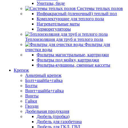
Унитазы, биде
Системы теплых полов
Инфракрасный (пленочный) теплый пол
Комплектующие для теплого пола
Нагревательные маты
Терморегуляторы
Теплоизоляция для труб и теплого пола
Фильтры для
очистки воды
Фильтры магистральные, картриджи
Фильтры под мойку, картриджи
Фильтры-кувшины, сменные кассеты
Крепеж
Анкерный крепеж
Болт+шайба+гайка
Болты
Винт+шайба+гайка
Винты
Гайки
Гвозди
Дюбельная продукция
Дюбель (пробка)
Дюбель для газобетона
Дюбель для ГКЛ, ГВЛ