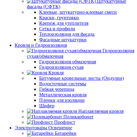
Штукатурные
фасады (СФТК)
Клеевые, штукатурно-клеевые смеси
Краски, грунтовки
Крепеж для утеплителя
Сетка и профили
Теплоизоляция для фасада
Фасадные штукатурки
Кровля и Гидроизоляция
Гидроизоляция
сухая/обмазочная
Гидроизоляция обмазочная
Гидроизоляция сухая
Кровля
Битумные кровельные листы (Ондулин)
Водосточные системы
Гибкая черепица
Металлическая кровля
Пленки для изоляции
Шифер
Наплавляемая кровля
Поликарбонат
Профлист
Электротовары Освещение
Батарейки