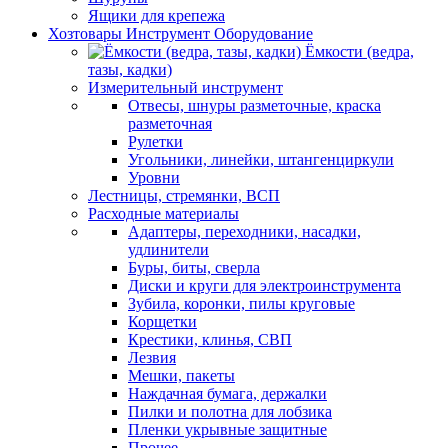
Ящики для крепежа
Хозтовары Инструмент Оборудование
Ёмкости (ведра,
тазы, кадки)
Измерительный инструмент
Отвесы, шнуры разметочные, краска
разметочная
Рулетки
Угольники, линейки, штангенциркули
Уровни
Лестницы, стремянки, ВСП
Расходные материалы
Адаптеры, переходники, насадки,
удлинители
Буры, биты, сверла
Диски и круги для электроинструмента
Зубила, коронки, пилы круговые
Корщетки
Крестики, клинья, СВП
Лезвия
Мешки, пакеты
Наждачная бумага, держалки
Пилки и полотна для лобзика
Пленки укрывные защитные
Прочее