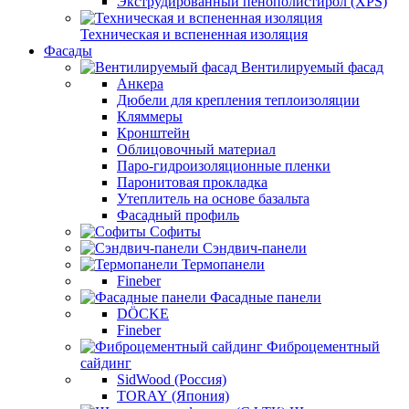
Экструдированный пенополистирол (XPS)
Техническая и вспененная изоляция
Фасады
Вентилируемый фасад
Анкера
Дюбели для крепления теплоизоляции
Кляммеры
Кронштейн
Облицовочный материал
Паро-гидроизоляционные пленки
Паронитовая прокладка
Утеплитель на основе базальта
Фасадный профиль
Софиты
Сэндвич-панели
Термопанели
Fineber
Фасадные панели
DÖCKE
Fineber
Фиброцементный
сайдинг
SidWood (Россия)
TORAY (Япония)