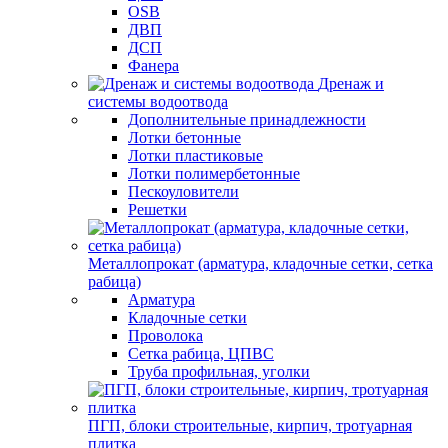
OSB
ДВП
ДСП
Фанера
Дренаж и
системы водоотвода
Дополнительные принадлежности
Лотки бетонные
Лотки пластиковые
Лотки полимербетонные
Пескоуловители
Решетки
Металлопрокат (арматура, кладочные сетки, сетка
рабица)
Арматура
Кладочные сетки
Проволока
Сетка рабица, ЦПВС
Труба профильная, уголки
ПГП, блоки строительные, кирпич, тротуарная
плитка