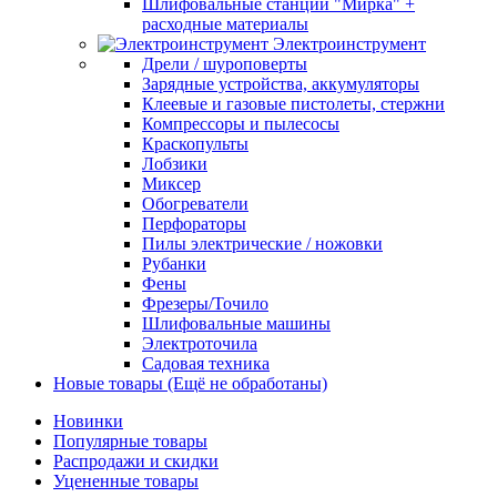
Шлифовальные станции "Мирка" +
расходные материалы
Электроинструмент
Дрели / шуроповерты
Зарядные устройства, аккумуляторы
Клеевые и газовые пистолеты, стержни
Компрессоры и пылесосы
Краскопульты
Лобзики
Миксер
Обогреватели
Перфораторы
Пилы электрические / ножовки
Рубанки
Фены
Фрезеры/Точило
Шлифовальные машины
Электроточила
Садовая техника
Новые товары (Ещё не обработаны)
Новинки
Популярные товары
Распродажи и скидки
Уцененные товары