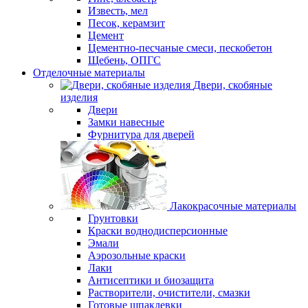
Известь, мел
Песок, керамзит
Цемент
Цементно-песчаные смеси, пескобетон
Щебень, ОПГС
Отделочные материалы
Двери, скобяные
изделия
Двери
Замки навесные
Фурнитура для дверей
Лакокрасочные материалы
Грунтовки
Краски воднодисперсионные
Эмали
Аэрозольные краски
Лаки
Антисептики и биозащита
Растворители, очистители, смазки
Готовые шпаклевки