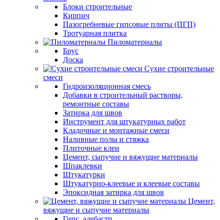
Блоки строительные
Кирпич
Пазогребневые гипсовые плиты (ПГП)
Тротуарная плитка
Пиломатериалы
Брус
Доска
Сухие строительные
смеси
Гидроизоляционная смесь
Добавки в строительный растворы,
ремонтные составы
Затирка для швов
Инструмент для штукатурных работ
Кладочные и монтажные смеси
Наливные полы и стяжка
Плиточные клеи
Цемент, сыпучие и вяжущие материалы
Шпаклевки
Штукатурки
Штукатурно-клеевые и клеевые составы
Эпоксидная затирка для швов
Цемент,
вяжущие и сыпучие материалы
Гипс, алебастр