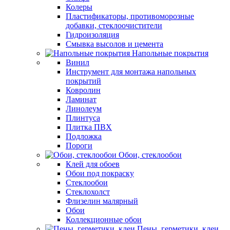
Колеры
Пластификаторы, противоморозные
добавки, стеклоочистители
Гидроизоляция
Смывка высолов и цемента
Напольные покрытия
Винил
Инструмент для монтажа напольных
покрытий
Ковролин
Ламинат
Линолеум
Плинтуса
Плитка ПВХ
Подложка
Пороги
Обои, стеклообои
Клей для обоев
Обои под покраску
Стеклообои
Стеклохолст
Флизелин малярный
Обои
Коллекционные обои
Пены, герметики, клеи