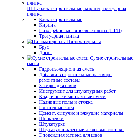
ПГП, блоки строительные, кирпич, тротуарная
плитка
Блоки строительные
Кирпич
Пазогребневые гипсовые плиты (ПГП)
Тротуарная плитка
Пиломатериалы
Брус
Доска
Сухие строительные
смеси
Гидроизоляционная смесь
Добавки в строительный растворы,
ремонтные составы
Затирка для швов
Инструмент для штукатурных работ
Кладочные и монтажные смеси
Наливные полы и стяжка
Плиточные клеи
Цемент, сыпучие и вяжущие материалы
Шпаклевки
Штукатурки
Штукатурно-клеевые и клеевые составы
Эпоксидная затирка для швов