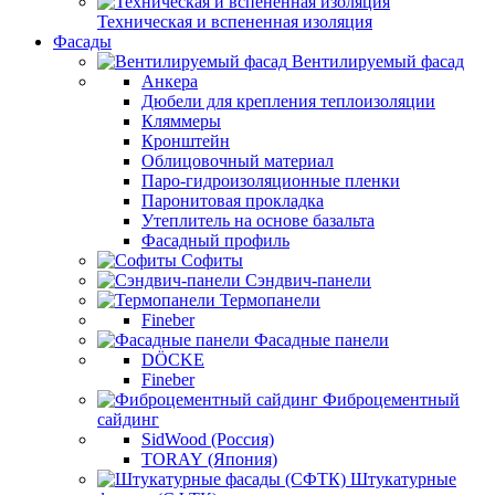
Техническая и вспененная изоляция
Фасады
Вентилируемый фасад
Анкера
Дюбели для крепления теплоизоляции
Кляммеры
Кронштейн
Облицовочный материал
Паро-гидроизоляционные пленки
Паронитовая прокладка
Утеплитель на основе базальта
Фасадный профиль
Софиты
Сэндвич-панели
Термопанели
Fineber
Фасадные панели
DÖCKE
Fineber
Фиброцементный
сайдинг
SidWood (Россия)
TORAY (Япония)
Штукатурные