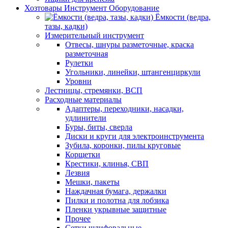
Хозтовары Инструмент Оборудование
Ёмкости (ведра,
тазы, кадки)
Измерительный инструмент
Отвесы, шнуры разметочные, краска
разметочная
Рулетки
Угольники, линейки, штангенциркули
Уровни
Лестницы, стремянки, ВСП
Расходные материалы
Адаптеры, переходники, насадки,
удлинители
Буры, биты, сверла
Диски и круги для электроинструмента
Зубила, коронки, пилы круговые
Корщетки
Крестики, клинья, СВП
Лезвия
Мешки, пакеты
Наждачная бумага, держалки
Пилки и полотна для лобзика
Пленки укрывные защитные
Прочее
Сетки шлифовальные