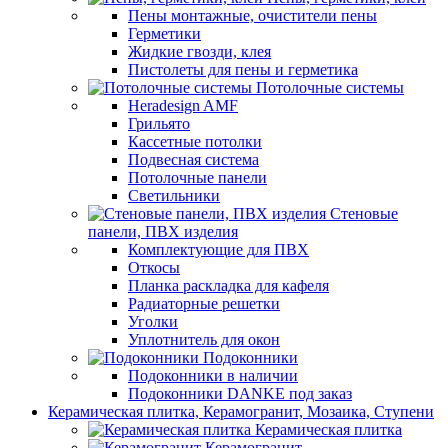
Пены монтажные, очистители пены
Герметики
Жидкие гвозди, клея
Пистолеты для пены и герметика
Потолочные системы
Heradesign AMF
Грильято
Кассетные потолки
Подвесная система
Потолочные панели
Светильники
Стеновые
панели, ПВХ изделия
Комплектующие для ПВХ
Откосы
Планка раскладка для кафеля
Радиаторные решетки
Уголки
Уплотнитель для окон
Подоконники
Подоконники в наличии
Подоконники DANKE под заказ
Керамическая плитка, Керамогранит, Мозаика, Ступени
Керамическая плитка
Керамогранит