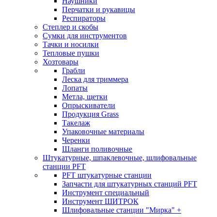
Наушники
Перчатки и рукавицы
Респираторы
Степлер и скобы
Сумки для инструментов
Тачки и носилки
Тепловые пушки
Хозтовары
Грабли
Леска для триммера
Лопаты
Метла, щетки
Опрыскиватели
Продукция Grass
Такелаж
Упаковочные материалы
Черенки
Шланги поливочные
Штукатурные, шпаклевочные, шлифовальные
станции PFT
PFT штукатурные станции
Запчасти для штукатурных станций PFT
Инструмент специальный
Инструмент ШИТРОК
Шлифовальные станции "Мирка" +