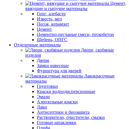
Цемент,
вяжущие и сыпучие материалы
Гипс, алебастр
Известь, мел
Песок, керамзит
Цемент
Цементно-песчаные смеси, пескобетон
Щебень, ОПГС
Отделочные материалы
Двери, скобяные
изделия
Двери
Замки навесные
Фурнитура для дверей
Лакокрасочные
материалы
Грунтовки
Краски воднодисперсионные
Эмали
Аэрозольные краски
Лаки
Антисептики и биозащита
Растворители, очистители, смазки
Готовые шпаклевки
Олифа