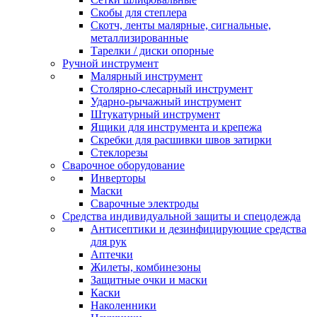
Скобы для степлера
Скотч, ленты малярные, сигнальные,
металлизированные
Тарелки / диски опорные
Ручной инструмент
Малярный инструмент
Столярно-слесарный инструмент
Ударно-рычажный инструмент
Штукатурный инструмент
Ящики для инструмента и крепежа
Скребки для расшивки швов затирки
Стеклорезы
Сварочное оборудование
Инверторы
Маски
Сварочные электроды
Средства индивидуальной защиты и спецодежда
Антисептики и дезинфицирующие средства
для рук
Аптечки
Жилеты, комбинезоны
Защитные очки и маски
Каски
Наколенники