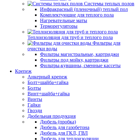
Системы теплых полов
Инфракрасный (пленочный) теплый пол
Комплектующие для теплого пола
Нагревательные маты
Терморегуляторы
Теплоизоляция для труб и теплого пола
Фильтры для
очистки воды
Фильтры магистральные, картриджи
Фильтры под мойку, картриджи
Фильтры-кувшины, сменные кассеты
Крепеж
Анкерный крепеж
Болт+шайба+гайка
Болты
Винт+шайба+гайка
Винты
Гайки
Гвозди
Дюбельная продукция
Дюбель (пробка)
Дюбель для газобетона
Дюбель для ГКЛ, ГВЛ
Дюбель для теплоизоляции