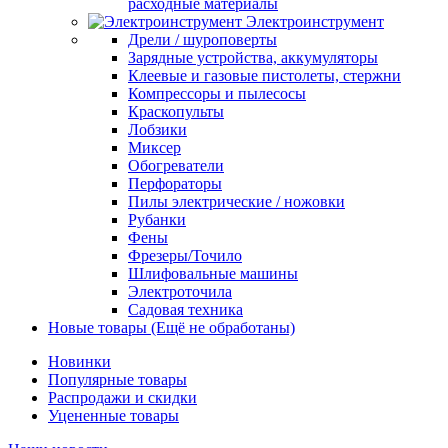
расходные материалы
Электроинструмент
Дрели / шуроповерты
Зарядные устройства, аккумуляторы
Клеевые и газовые пистолеты, стержни
Компрессоры и пылесосы
Краскопульты
Лобзики
Миксер
Обогреватели
Перфораторы
Пилы электрические / ножовки
Рубанки
Фены
Фрезеры/Точило
Шлифовальные машины
Электроточила
Садовая техника
Новые товары (Ещё не обработаны)
Новинки
Популярные товары
Распродажи и скидки
Уцененные товары