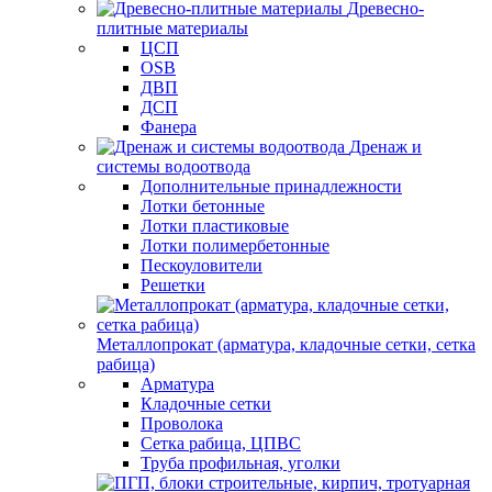
Древесно-
плитные материалы
ЦСП
OSB
ДВП
ДСП
Фанера
Дренаж и
системы водоотвода
Дополнительные принадлежности
Лотки бетонные
Лотки пластиковые
Лотки полимербетонные
Пескоуловители
Решетки
Металлопрокат (арматура, кладочные сетки, сетка
рабица)
Арматура
Кладочные сетки
Проволока
Сетка рабица, ЦПВС
Труба профильная, уголки