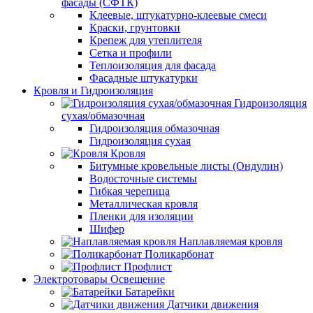
фасады (СФТК)
Клеевые, штукатурно-клеевые смеси
Краски, грунтовки
Крепеж для утеплителя
Сетка и профили
Теплоизоляция для фасада
Фасадные штукатурки
Кровля и Гидроизоляция
Гидроизоляция
сухая/обмазочная
Гидроизоляция обмазочная
Гидроизоляция сухая
Кровля
Битумные кровельные листы (Ондулин)
Водосточные системы
Гибкая черепица
Металлическая кровля
Пленки для изоляции
Шифер
Наплавляемая кровля
Поликарбонат
Профлист
Электротовары Освещение
Батарейки
Датчики движения