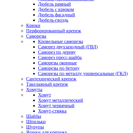
Дюбель рамный
Дюбель с крюком
Дюбель фасадный
Дюбель-гвоздь
Крюки
Перфорированный крепеж
Саморезы
Кровельные саморезы
Саморез двухзаходный (ГВЛ)
Саморез по дереву
Саморез пресс-шайба
Саморезы оконные
Саморезы по бетону
Саморезы по металлу универсальные (ГКЛ)
Сантехнический крепеж
Такелажный крепеж
Хомуты
Хомут
Хомут металлический
Хомут червячный
Хомут-стяжка
Шайбы
Шпильки
Шурупы
Ящики для крепежа