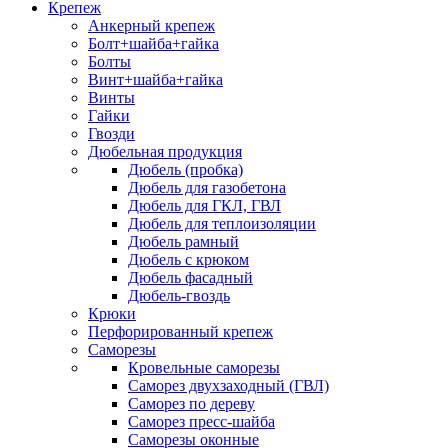
Крепеж
Анкерный крепеж
Болт+шайба+гайка
Болты
Винт+шайба+гайка
Винты
Гайки
Гвозди
Дюбельная продукция
Дюбель (пробка)
Дюбель для газобетона
Дюбель для ГКЛ, ГВЛ
Дюбель для теплоизоляции
Дюбель рамный
Дюбель с крюком
Дюбель фасадный
Дюбель-гвоздь
Крюки
Перфорированный крепеж
Саморезы
Кровельные саморезы
Саморез двухзаходный (ГВЛ)
Саморез по дереву
Саморез пресс-шайба
Саморезы оконные