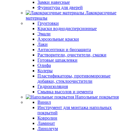
Замки навесные
Фурнитура для дверей
Лакокрасочные
материалы
Грунтовки
Краски воднодисперсионные
Эмали
Аэрозольные краски
Лаки
Антисептики и биозащита
Растворители, очистители, смазки
Готовые шпаклевки
Олифа
Колеры
Пластификаторы, противоморозные
добавки, стеклоочистители
Гидроизоляция
Смывка высолов и цемента
Напольные покрытия
Винил
Инструмент для монтажа напольных
покрытий
Ковролин
Ламинат
Линолеум