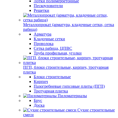
Лотки полимербетонные
Пескоуловители
Решетки
Металлопрокат (арматура, кладочные сетки, сетка
рабица)
Арматура
Кладочные сетки
Проволока
Сетка рабица, ЦПВС
Труба профильная, уголки
ПГП, блоки строительные, кирпич, тротуарная
плитка
Блоки строительные
Кирпич
Пазогребневые гипсовые плиты (ПГП)
Тротуарная плитка
Пиломатериалы
Брус
Доска
Сухие строительные
смеси