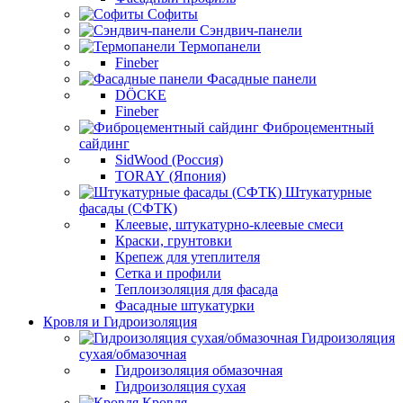
Софиты
Сэндвич-панели
Термопанели
Fineber
Фасадные панели
DÖCKE
Fineber
Фиброцементный
сайдинг
SidWood (Россия)
TORAY (Япония)
Штукатурные
фасады (СФТК)
Клеевые, штукатурно-клеевые смеси
Краски, грунтовки
Крепеж для утеплителя
Сетка и профили
Теплоизоляция для фасада
Фасадные штукатурки
Кровля и Гидроизоляция
Гидроизоляция
сухая/обмазочная
Гидроизоляция обмазочная
Гидроизоляция сухая
Кровля