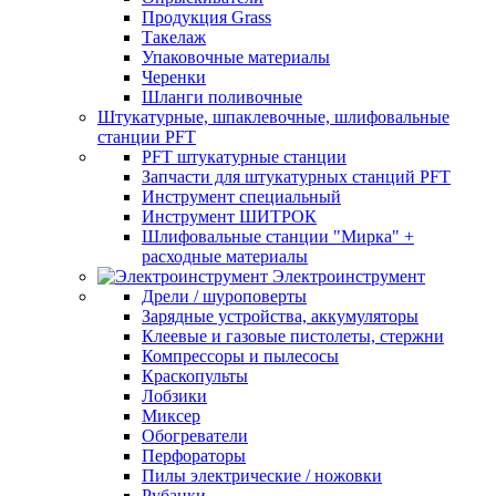
Продукция Grass
Такелаж
Упаковочные материалы
Черенки
Шланги поливочные
Штукатурные, шпаклевочные, шлифовальные
станции PFT
PFT штукатурные станции
Запчасти для штукатурных станций PFT
Инструмент специальный
Инструмент ШИТРОК
Шлифовальные станции "Мирка" +
расходные материалы
Электроинструмент
Дрели / шуроповерты
Зарядные устройства, аккумуляторы
Клеевые и газовые пистолеты, стержни
Компрессоры и пылесосы
Краскопульты
Лобзики
Миксер
Обогреватели
Перфораторы
Пилы электрические / ножовки
Рубанки