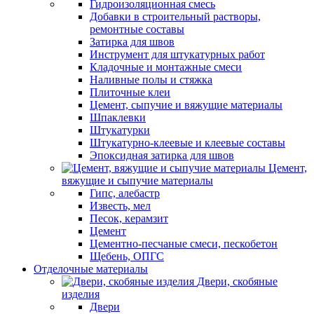
Гидроизоляционная смесь
Добавки в строительный растворы,
ремонтные составы
Затирка для швов
Инструмент для штукатурных работ
Кладочные и монтажные смеси
Наливные полы и стяжка
Плиточные клеи
Цемент, сыпучие и вяжущие материалы
Шпаклевки
Штукатурки
Штукатурно-клеевые и клеевые составы
Эпоксидная затирка для швов
Цемент,
вяжущие и сыпучие материалы
Гипс, алебастр
Известь, мел
Песок, керамзит
Цемент
Цементно-песчаные смеси, пескобетон
Щебень, ОПГС
Отделочные материалы
Двери, скобяные
изделия
Двери