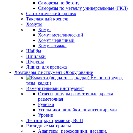
Саморезы по бетону
Саморезы по металлу универсальные (ГКЛ)
Сантехнический крепеж
Такелажный крепеж
Хомуты
Хомут
Хомут металлический
Хомут червячный
Хомут-стяжка
Шайбы
Шпильки
Шурупы
Ящики для крепежа
Хозтовары Инструмент Оборудование
Ёмкости (ведра,
тазы, кадки)
Измерительный инструмент
Отвесы, шнуры разметочные, краска
разметочная
Рулетки
Угольники, линейки, штангенциркули
Уровни
Лестницы, стремянки, ВСП
Расходные материалы
Адаптеры, переходники, насадки,