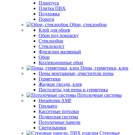
Плинтуса
Плитка ПВХ
Подложка
Пороги
Обои, стеклообои
Клей для обоев
Обои под покраску
Стеклообои
Стеклохолст
Флизелин малярный
Обои
Коллекционные обои
Пены, герметики, клеи
Пены монтажные, очистители пены
Герметики
Жидкие гвозди, клея
Пистолеты для пены и герметика
Потолочные системы
Heradesign AMF
Грильято
Кассетные потолки
Подвесная система
Потолочные панели
Светильники
Стеновые