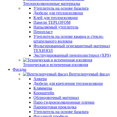
Теплоизоляционные материалы
Утеплитель на основе базальта
Дюбели для теплоизоляции
Клей для теплоизоляции
Панели TEPLOFOM
Напыляемый утеплитель
Пенопласт
Утеплитель на основе кварца и стекло-
штапельного волокна
Фольгированный огнезащитный материал
ТЕХИЗОЛ
Экструдированный пенополистирол (XPS)
Техническая и вспененная изоляция
Фасады
Вентилируемый фасад
Анкера
Дюбели для крепления теплоизоляции
Кляммеры
Кронштейн
Облицовочный материал
Паро-гидроизоляционные пленки
Паронитовая прокладка
Утеплитель на основе базальта
Фасадный профиль