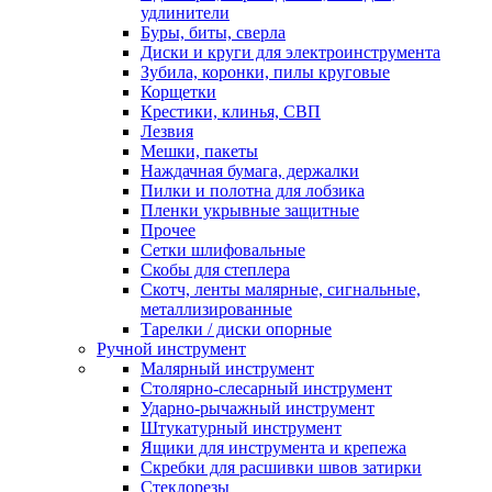
удлинители
Буры, биты, сверла
Диски и круги для электроинструмента
Зубила, коронки, пилы круговые
Корщетки
Крестики, клинья, СВП
Лезвия
Мешки, пакеты
Наждачная бумага, держалки
Пилки и полотна для лобзика
Пленки укрывные защитные
Прочее
Сетки шлифовальные
Скобы для степлера
Скотч, ленты малярные, сигнальные,
металлизированные
Тарелки / диски опорные
Ручной инструмент
Малярный инструмент
Столярно-слесарный инструмент
Ударно-рычажный инструмент
Штукатурный инструмент
Ящики для инструмента и крепежа
Скребки для расшивки швов затирки
Стеклорезы