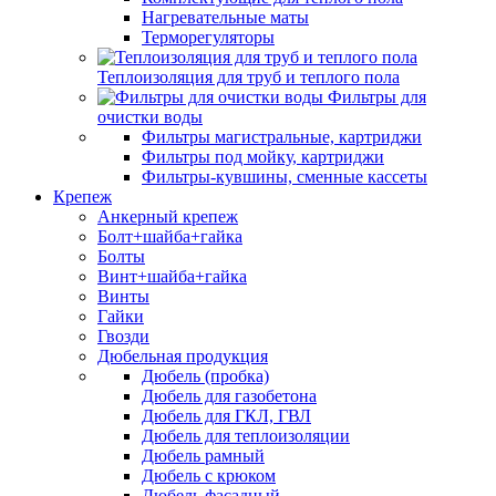
Нагревательные маты
Терморегуляторы
Теплоизоляция для труб и теплого пола
Фильтры для
очистки воды
Фильтры магистральные, картриджи
Фильтры под мойку, картриджи
Фильтры-кувшины, сменные кассеты
Крепеж
Анкерный крепеж
Болт+шайба+гайка
Болты
Винт+шайба+гайка
Винты
Гайки
Гвозди
Дюбельная продукция
Дюбель (пробка)
Дюбель для газобетона
Дюбель для ГКЛ, ГВЛ
Дюбель для теплоизоляции
Дюбель рамный
Дюбель с крюком
Дюбель фасадный