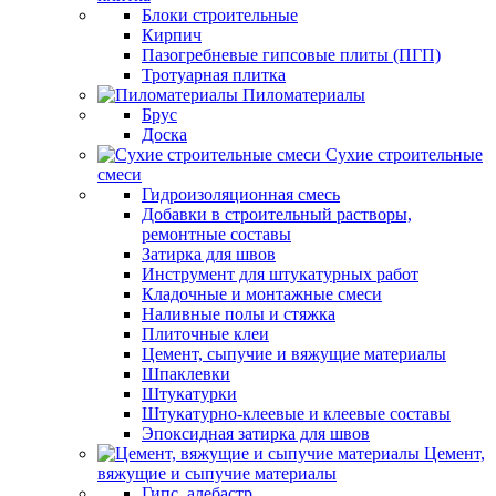
Блоки строительные
Кирпич
Пазогребневые гипсовые плиты (ПГП)
Тротуарная плитка
Пиломатериалы
Брус
Доска
Сухие строительные
смеси
Гидроизоляционная смесь
Добавки в строительный растворы,
ремонтные составы
Затирка для швов
Инструмент для штукатурных работ
Кладочные и монтажные смеси
Наливные полы и стяжка
Плиточные клеи
Цемент, сыпучие и вяжущие материалы
Шпаклевки
Штукатурки
Штукатурно-клеевые и клеевые составы
Эпоксидная затирка для швов
Цемент,
вяжущие и сыпучие материалы
Гипс, алебастр