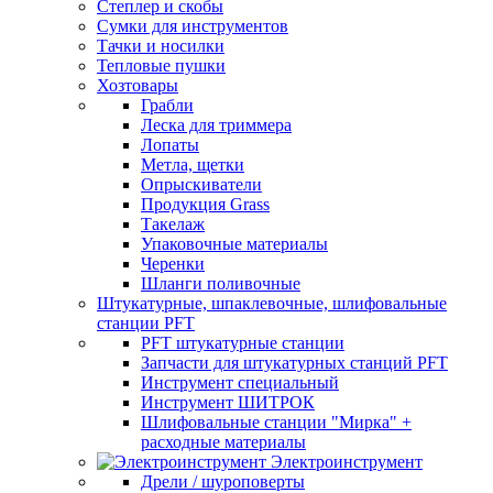
Степлер и скобы
Сумки для инструментов
Тачки и носилки
Тепловые пушки
Хозтовары
Грабли
Леска для триммера
Лопаты
Метла, щетки
Опрыскиватели
Продукция Grass
Такелаж
Упаковочные материалы
Черенки
Шланги поливочные
Штукатурные, шпаклевочные, шлифовальные
станции PFT
PFT штукатурные станции
Запчасти для штукатурных станций PFT
Инструмент специальный
Инструмент ШИТРОК
Шлифовальные станции "Мирка" +
расходные материалы
Электроинструмент
Дрели / шуроповерты