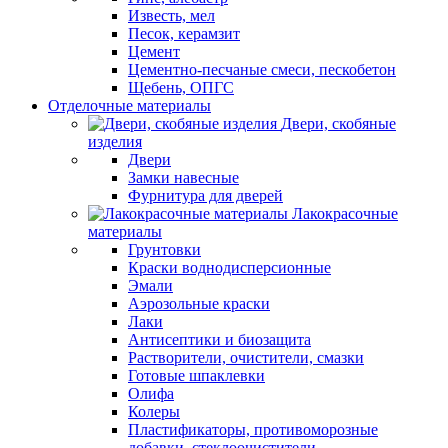
Известь, мел
Песок, керамзит
Цемент
Цементно-песчаные смеси, пескобетон
Щебень, ОПГС
Отделочные материалы
Двери, скобяные
изделия
Двери
Замки навесные
Фурнитура для дверей
Лакокрасочные
материалы
Грунтовки
Краски воднодисперсионные
Эмали
Аэрозольные краски
Лаки
Антисептики и биозащита
Растворители, очистители, смазки
Готовые шпаклевки
Олифа
Колеры
Пластификаторы, противоморозные
добавки, стеклоочистители