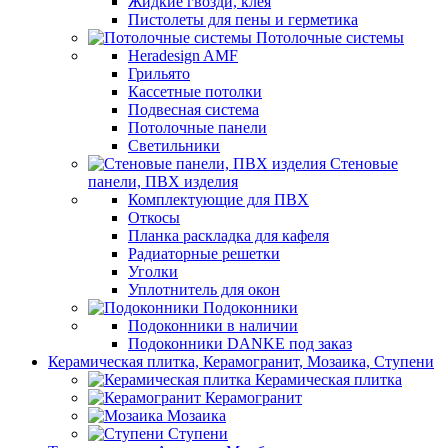
Жидкие гвозди, клея
Пистолеты для пены и герметика
Потолочные системы
Heradesign AMF
Грильято
Кассетные потолки
Подвесная система
Потолочные панели
Светильники
Стеновые
панели, ПВХ изделия
Комплектующие для ПВХ
Откосы
Планка раскладка для кафеля
Радиаторные решетки
Уголки
Уплотнитель для окон
Подоконники
Подоконники в наличии
Подоконники DANKE под заказ
Керамическая плитка, Керамогранит, Мозаика, Ступени
Керамическая плитка
Керамогранит
Мозаика
Ступени