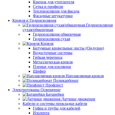
Крепеж для утеплителя
Сетка и профили
Теплоизоляция для фасада
Фасадные штукатурки
Кровля и Гидроизоляция
Гидроизоляция
сухая/обмазочная
Гидроизоляция обмазочная
Гидроизоляция сухая
Кровля
Битумные кровельные листы (Ондулин)
Водосточные системы
Гибкая черепица
Металлическая кровля
Пленки для изоляции
Шифер
Наплавляемая кровля
Поликарбонат
Профлист
Электротовары Освещение
Батарейки
Датчики движения
Кабели и системы прокладки кабеля
Гофра и трубы для кабелей
Изолента