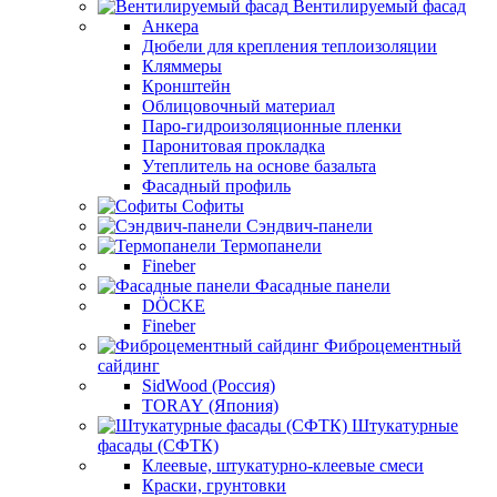
Вентилируемый фасад
Анкера
Дюбели для крепления теплоизоляции
Кляммеры
Кронштейн
Облицовочный материал
Паро-гидроизоляционные пленки
Паронитовая прокладка
Утеплитель на основе базальта
Фасадный профиль
Софиты
Сэндвич-панели
Термопанели
Fineber
Фасадные панели
DÖCKE
Fineber
Фиброцементный
сайдинг
SidWood (Россия)
TORAY (Япония)
Штукатурные
фасады (СФТК)
Клеевые, штукатурно-клеевые смеси
Краски, грунтовки