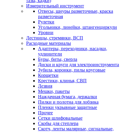
тазы, кадки)
Измерительный инструмент
Отвесы, шнуры разметочные, краска
разметочная
Рулетки
Угольники, линейки, штангенциркули
Уровни
Лестницы, стремянки, ВСП
Расходные материалы
Адаптеры, переходники, насадки,
удлинители
Буры, биты, сверла
Диски и круги для электроинструмента
Зубила, коронки, пилы круговые
Корщетки
Крестики, клинья, СВП
Лезвия
Мешки, пакеты
Наждачная бумага, держалки
Пилки и полотна для лобзика
Пленки укрывные защитные
Прочее
Сетки шлифовальные
Скобы для степлера
Скотч, ленты малярные, сигнальные,