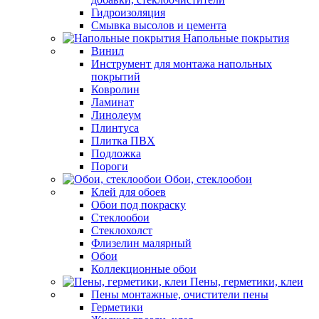
Гидроизоляция
Смывка высолов и цемента
Напольные покрытия
Винил
Инструмент для монтажа напольных
покрытий
Ковролин
Ламинат
Линолеум
Плинтуса
Плитка ПВХ
Подложка
Пороги
Обои, стеклообои
Клей для обоев
Обои под покраску
Стеклообои
Стеклохолст
Флизелин малярный
Обои
Коллекционные обои
Пены, герметики, клеи
Пены монтажные, очистители пены
Герметики