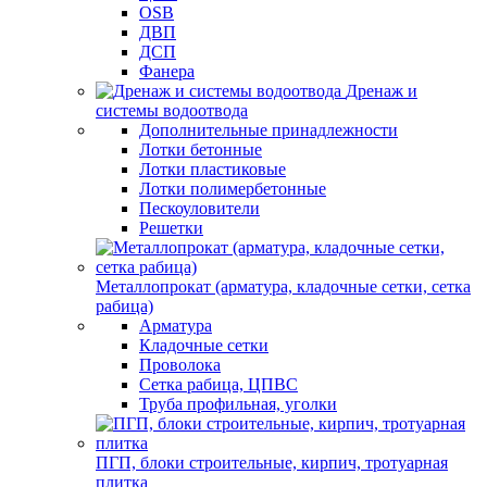
OSB
ДВП
ДСП
Фанера
Дренаж и
системы водоотвода
Дополнительные принадлежности
Лотки бетонные
Лотки пластиковые
Лотки полимербетонные
Пескоуловители
Решетки
Металлопрокат (арматура, кладочные сетки, сетка
рабица)
Арматура
Кладочные сетки
Проволока
Сетка рабица, ЦПВС
Труба профильная, уголки
ПГП, блоки строительные, кирпич, тротуарная
плитка