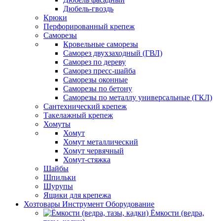
Дюбель-гвоздь
Крюки
Перфорированный крепеж
Саморезы
Кровельные саморезы
Саморез двухзаходный (ГВЛ)
Саморез по дереву
Саморез пресс-шайба
Саморезы оконные
Саморезы по бетону
Саморезы по металлу универсальные (ГКЛ)
Сантехнический крепеж
Такелажный крепеж
Хомуты
Хомут
Хомут металлический
Хомут червячный
Хомут-стяжка
Шайбы
Шпильки
Шурупы
Ящики для крепежа
Хозтовары Инструмент Оборудование
Ёмкости (ведра,